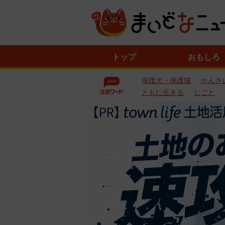
ニ
トップ
おもしろ
ュ
ー
保護犬・保護猫
かんさ
ス
一
ともに生きる
しごと
覧