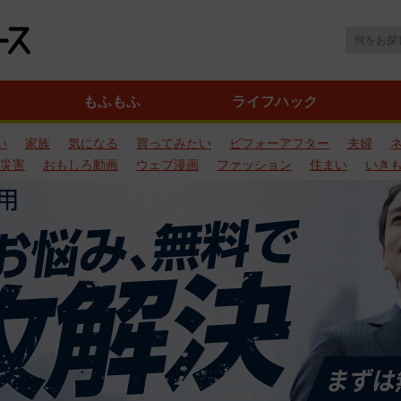
もふもふ
ライフハック
い
家族
気になる
買ってみたい
ビフォーアフター
夫婦
災害
おもしろ動画
ウェブ漫画
ファッション
住まい
いき