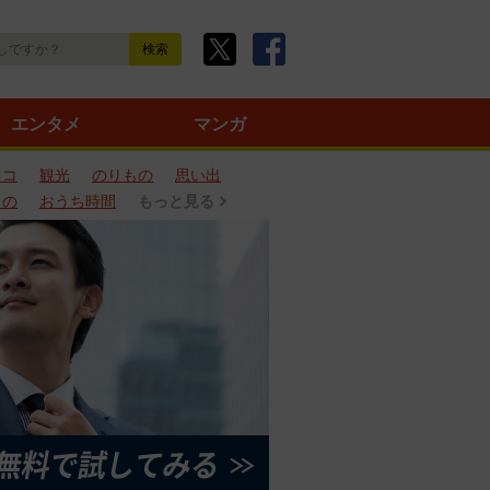
エンタメ
マンガ
ネコ
観光
のりもの
思い出
もの
おうち時間
もっと見る