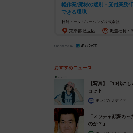
軽作業/廃材の選別・受付業務/
できる環境
日研トータルソーシング株式会社
東京都 足立区
派遣社員：時
Sponsored by
おすすめニュース
【写真】「10代にし
ョット
まいどなメディア
「メッチャ顔変わっ
のか？」