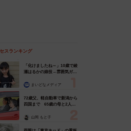
セスランキング
「化けましたね～」10歳で綾
瀬はるかの娘役→雰囲気ガラ
リの18歳に成長 「メイクで
雰囲気が」「宝塚に入れそ
まいどなメディア
う」
72歳父、軽自動車で新潟から
四国まで 65歳の母と2人で
3泊4日の旅 パーキングの休
憩まで分刻み… 「大学生で
山岡 もと子
も組まねえよ！」
両親は「東京キッド」の看板