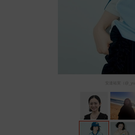
安達祐実（@_yu