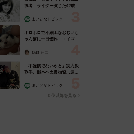
役者 ライダー演じた42歳元
俳優が再婚妻との「ウエディ
ングフォト」計画を明言
まいどなトピック
「センスあるカメラマン求
む」
ボロボロで不細工なおじいち
ゃん猫に一目惚れ エイズだ
し手がかかるけど…おうちで
暮らすと「おじ猫」だって可
鶴野 浩己
愛くなったよ！
「不謹慎でないかと」実力派
歌手、熊本へ支援物資…運搬
トラックの車体デザインにた
めらい 「痛いほど伝わる」
まいどなトピック
「行動され立派」
６位以降を見る