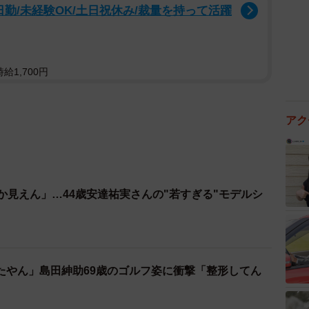
日勤/未経験OK/土日祝休み/裁量を持って活躍
給1,700円
アク
か見えん」…44歳安達祐実さんの"若すぎる"モデルシ
たやん」島田紳助69歳のゴルフ姿に衝撃「整形してん