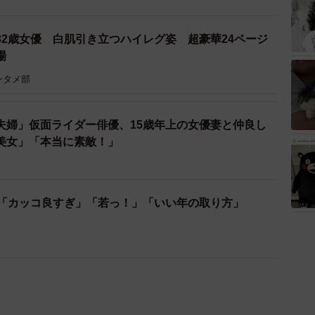
32歳女優 白肌引き立つハイレグ姿 超豪華24ページ
場
ンタメ部
夫婦」仮面ライダー俳優、15歳年上の女優妻と仲良し
美女」「本当に素敵！」
影「カッコ良すぎ」「若っ！」「いい年の取り方」