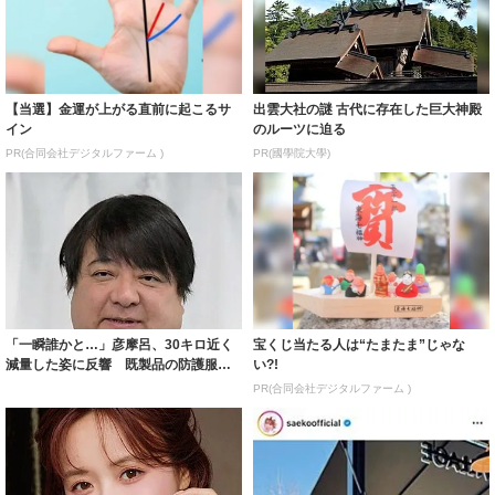
【当選】金運が上がる直前に起こるサ
出雲大社の謎 古代に存在した巨大神殿
イン
のルーツに迫る
PR(合同会社デジタルファーム )
PR(國學院大學)
「一瞬誰かと…」彦摩呂、30キロ近く
宝くじ当たる人は“たまたま”じゃな
減量した姿に反響 既製品の防護服が
い?!
着られると...
PR(合同会社デジタルファーム )