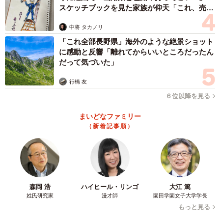
スケッチブックを見た家族が仰天「これ、売れ
ますよ…」
中将 タカノリ
「これ全部長野県」海外のような絶景ショット
に感動と反響「離れてからいいところだったん
だって気づいた」
行橋 友
６位以降を見る
まいどなファミリー
（新着記事順）
森岡 浩
ハイヒール・リンゴ
大江 篤
姓氏研究家
漫才師
園田学園女子大学学長
もっと見る