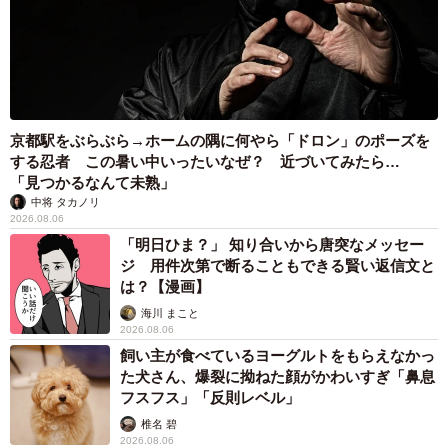
京都駅をぶらぶら→ホームの隅に何やら「ドロン」のポーズを
する忍者 この暑い中いったいなぜ？ 近づいてみたら…
「見つかるなんて未熟」
中将 タカノリ
2026.08.06
「明日ひま？」 知り合いから唐突なメッセー
ジ 用件次第で断ることもできる賢い返信文と
は？【漫画】
海川 まこと
2026.08.06
飼い主が食べているヨーグルトをもらえなかっ
た犬さん、爆裂に拗ねた顔がかわいすぎ「鼻息
フスフス」「反則レベル」
椎名 碧
2026.08.06