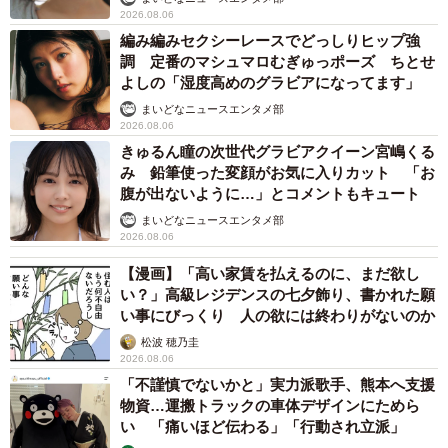
2026.08.06
編み編みセクシーレースでどっしりヒップ強
調 定番のマシュマロむぎゅっポーズ ちとせ
よしの「湿度高めのグラビアになってます」
まいどなニュースエンタメ部
2026.08.06
きゅるん瞳の次世代グラビアクイーン宮嶋くる
み 鉛筆使った変顔がお気に入りカット 「お
腹が出ないように…」とコメントもキュート
まいどなニュースエンタメ部
2026.08.06
【漫画】「高い家賃を払えるのに、まだ欲し
い？」高級レジデンスの七夕飾り、書かれた願
い事にびっくり 人の欲には終わりがないのか
松波 穂乃圭
2026.08.06
「不謹慎でないかと」実力派歌手、熊本へ支援
物資…運搬トラックの車体デザインにためら
い 「痛いほど伝わる」「行動され立派」