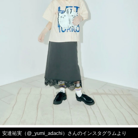
安達祐実（@_yumi_adachi）さんのインスタグラムより