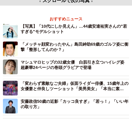
↓ スクロールで次の写真 ↓
おすすめニュース
【写真】「10代にしか見えん」…44歳安達祐実さんの"若
すぎる"モデルショット
「メッチャ顔変わったやん」島田紳助69歳のゴルフ姿に衝
撃「整形してんのか？」
マシュマロヒップの32歳女優 白肌引き立つハイレグ姿
超豪華24ページの巻頭グラビアで登場
「変わらず素敵なご夫婦」仮面ライダー俳優、15歳年上の
女優妻と仲良しツーショット「美男美女」「本当に素
敵！」
安藤政信50歳の近影「カッコ良すぎ」「若っ！」「いい年
の取り方」