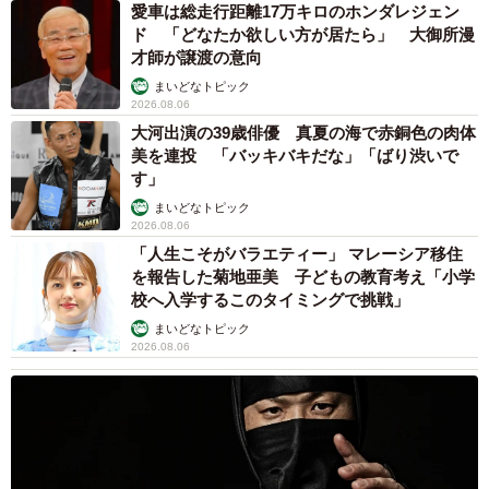
愛車は総走行距離17万キロのホンダレジェン
ド 「どなたか欲しい方が居たら」 大御所漫
才師が譲渡の意向
まいどなトピック
2026.08.06
大河出演の39歳俳優 真夏の海で赤銅色の肉体
美を連投 「バッキバキだな」「ばり渋いで
す」
まいどなトピック
2026.08.06
「人生こそがバラエティー」 マレーシア移住
を報告した菊地亜美 子どもの教育考え「小学
校へ入学するこのタイミングで挑戦」
まいどなトピック
2026.08.06