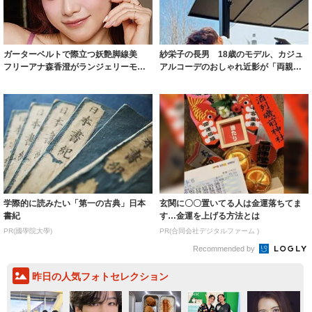
ガーターベルトで際立つ妖艶脚線美
紗栄子の長男 18歳のモデル、カジュ
フリーアナ森香澄がランジェリーモデ
アルコーデのおしゃれ近影が「両親の
ルに ｢PE...
いいとこ取...
学際的に読みたい「第一の古典」日本
玄関に〇〇置いてる人は金運落ちてま
書紀
す…金運を上げる方法とは
PR(國學院大學)
PR(合同会社デジタルファーム )
Recommended by
昨日の人気フォトセレクション