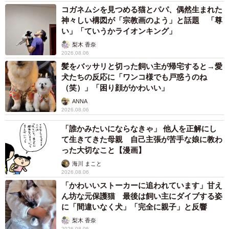
コガネムシを見つめる猫とパパ、偶然生まれた
神々しい構図が「宗教画のよう」と話題 「尊
い」「ていうかライオンキング」
梨木 香奈
2026.08.06
髪をバッサリと切った飼い主が帰宅すると→愛
犬たちの反応に「ワンコ様でも戸惑うのね
（笑）」「困り顔がかわいい」
ANNA
2026.08.06
「誰かみたいにならなきゃ」 他人を正解にし
て生きてきた母親 自己主張が苦手な娘に教わ
った大切なこと【漫画】
海川 まこと
2026.08.06
「かわいいストーカーに追われています」甘え
ん坊な元保護猫 最後は飼い主にダイブする姿
に「間違いなく犬」「完全に親子」と反響
梨木 香奈
2026.08.06