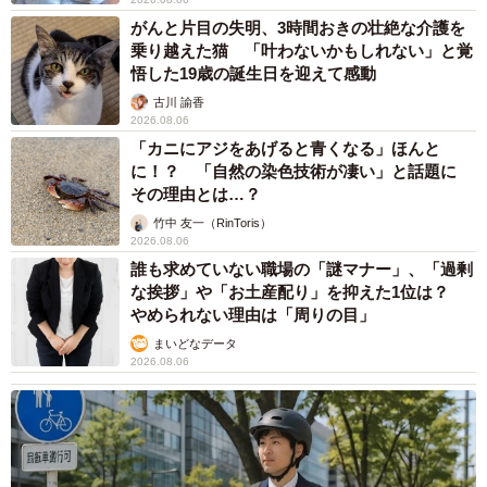
がんと片目の失明、3時間おきの壮絶な介護を
乗り越えた猫 「叶わないかもしれない」と覚
悟した19歳の誕生日を迎えて感動
古川 諭香
2026.08.06
「カニにアジをあげると青くなる」ほんと
に！？ 「自然の染色技術が凄い」と話題に
その理由とは…？
竹中 友一（RinToris）
2026.08.06
誰も求めていない職場の「謎マナー」、「過剰
な挨拶」や「お土産配り」を抑えた1位は？
やめられない理由は「周りの目」
まいどなデータ
2026.08.06