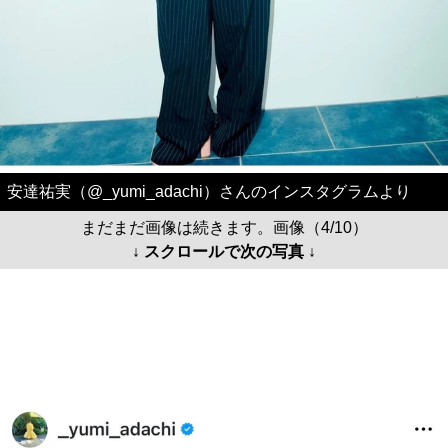
安達祐実（@_yumi_adachi）さんのインスタグラムより
まだまだ画像は続きます。画像（4/10）
↓ スクロールで次の写真 ↓