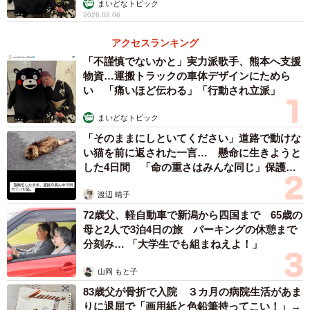
まいどなトピック
2026.08.06
アクセスランキング
「不謹慎でないかと」実力派歌手、熊本へ支援
物資…運搬トラックの車体デザインにためら
い 「痛いほど伝わる」「行動され立派」
まいどなトピック
「そのままにしといてください」道路で動けな
い猫を前に返された一言… 懸命に生きようと
した4日間 「命の重さはみんな同じ」保護団
体代表の訴え
渡辺 晴子
72歳父、軽自動車で新潟から四国まで 65歳の
母と2人で3泊4日の旅 パーキングの休憩まで
分刻み… 「大学生でも組まねえよ！」
山岡 もと子
83歳父が骨折で入院 ３カ月の病院生活があま
りに退屈で「画用紙と色鉛筆持ってこい！」→