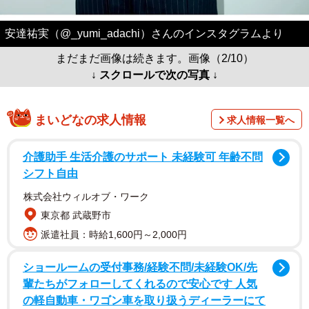
安達祐実（@_yumi_adachi）さんのインスタグラムより
まだまだ画像は続きます。画像（2/10）
↓ スクロールで次の写真 ↓
まいどなの求人情報
求人情報一覧へ
介護助手 生活介護のサポート 未経験可 年齢不問
シフト自由
株式会社ウィルオブ・ワーク
東京都 武蔵野市
派遣社員：時給1,600円～2,000円
ショールームの受付事務/経験不問/未経験OK/先
輩たちがフォローしてくれるので安心です 人気
の軽自動車・ワゴン車を取り扱うディーラーにて