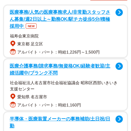
医療事務/人気の医療事務求人/非常勤スタッフさ
ん募集!週2日以上～勤務OK/駅チカ徒歩5分/積極
採用中
NEW
福寿会東京病院
東京都 足立区
2/4
アルバイト・パート：時給1,226円～1,500円
車にステッカーは貼っていい？（提供：norico by ガリバー）
医療介護事務/請求事務/無資格OK/経験者歓迎/主
婦活躍中/ブランク不問
車へのステッカー貼り付けは、安全の妨げになる場所でな
社会福祉法人名古屋市社会福祉協議会 昭和区西部いきいき
ければ違反になりません。たとえば、車の塗装面や後部座
支援センター
席の窓なら、ステッカーを貼れる可能性が高いです。
愛知県 名古屋市
アルバイト・パート：時給1,160円
一方、フロントガラスや前席の窓に私的なステッカーを貼
ることは、道路運送車両法で禁止されています。また、リ
半導体・医療装置メーカーの事務補助/土日祝/日
ヤガラスでも後方確認等に支障が出るような貼り方は禁止
勤