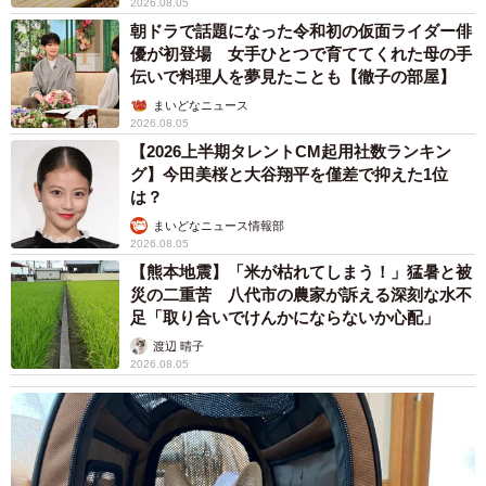
2026.08.05
朝ドラで話題になった令和初の仮面ライダー俳
優が初登場 女手ひとつで育ててくれた母の手
伝いで料理人を夢見たことも【徹子の部屋】
まいどなニュース
2026.08.05
【2026上半期タレントCM起用社数ランキン
グ】今田美桜と大谷翔平を僅差で抑えた1位
は？
まいどなニュース情報部
2026.08.05
【熊本地震】「米が枯れてしまう！」猛暑と被
災の二重苦 八代市の農家が訴える深刻な水不
足「取り合いでけんかにならないか心配」
渡辺 晴子
2026.08.05