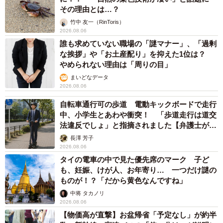
その理由とは…？
竹中 友一（RinToris）
2026.08.06
誰も求めていない職場の「謎マナー」、「過剰
な挨拶」や「お土産配り」を抑えた1位は？
やめられない理由は「周りの目」
まいどなデータ
2026.08.06
自転車通行可の歩道 電動キックボードで走行
中、小学生とあわや衝突！ 「歩道走行は道交
法違反でしょ」と指摘されました【弁護士が解
説】
長澤 芳子
2026.08.06
タイの電車の中で見た優先席のマーク 子ど
も、妊娠、けが人、お年寄り… 一つだけ謎の
ものが！？「だから黄色なんですね」
中将 タカノリ
2026.08.06
【物価高が直撃】お盆帰省「予定なし」が約半