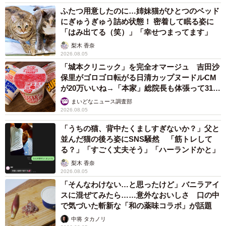
ふたつ用意したのに…姉妹猫がひとつのベッド
にぎゅうぎゅう詰め状態！ 密着して眠る姿に
「はみ出てる（笑）」「幸せつまってます」
梨木 香奈
2026.08.05
「城本クリニック」を完全オマージュ 吉田沙
保里がゴロゴロ転がる日清カップヌードルCM
が20万いいね→「本家」総院長も体張って31万
いいね
まいどなニュース調査部
2026.08.05
「うちの猫、背中たくましすぎないか？」父と
並んだ猫の後ろ姿にSNS騒然 「筋トレして
る？」「すごく丈夫そう」「ハーランドかと」
梨木 香奈
2026.08.05
「そんなわけない…と思ったけど」バニラアイ
スに混ぜてみたら……意外なおいしさ 口の中
で気づいた斬新な「和の薬味コラボ」が話題
中将 タカノリ