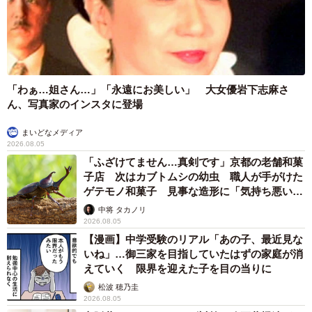
「わぁ…姐さん…」「永遠にお美しい」 大女優岩下志麻さ
ん、写真家のインスタに登場
まいどなメディア
2026.08.05
「ふざけてません…真剣です」京都の老舗和菓
子店 次はカブトムシの幼虫 職人が手がけた
ゲテモノ和菓子 見事な造形に「気持ち悪いく
らいリアル」
中将 タカノリ
2026.08.05
【漫画】中学受験のリアル「あの子、最近見な
いね」…御三家を目指していたはずの家庭が消
えていく 限界を迎えた子を目の当りに
松波 穂乃圭
2026.08.05