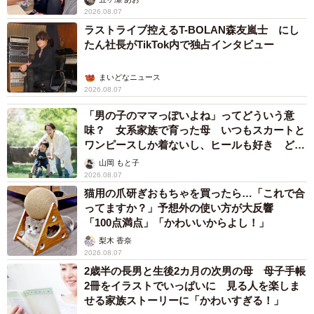
2026.08.07
ラストライブ控えるT-BOLAN森友嵐士 にし
たん社長がTikTok内で独占インタビュー
まいどなニュース
2026.08.07
「男の子のママっぽいよね」ってどういう意
味？ 女系家族で育った母 いつもスカートと
ワンピースしか着ないし、ヒールも好き どの
へんが…
山岡 もと子
2026.08.07
猫用の爪研ぎおもちゃを買ったら…「これで合
ってますか？」予想外の使い方が大反響
「100点満点」「かわいいからよし！」
梨木 香奈
2026.08.07
2歳半の長男と生後2カ月の次男の母 母子手帳
2冊をイラストでいっぱいに 見る人を楽しま
せる家族ストーリーに「かわいすぎる！」