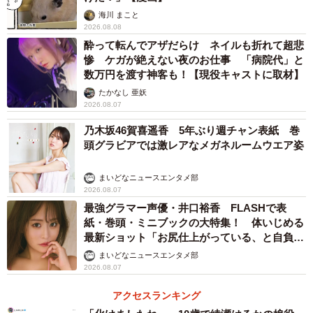
海川 まこと
▽貼っていい場所（3）リヤガラス
2026.08.08
酔って転んでアザだらけ ネイルも折れて超悲
リヤガラスもステッカーを貼り付けることができますが、
惨 ケガが絶えない夜のお仕事 「病院代」と
以下の2点を守りましょう。
数万円を渡す神客も！【現役キャストに取材】
たかなし 亜妖
2026.08.07
・ルームミラーによる後方確認ができる
・ハイマウントストップランプを隠さない
乃木坂46賀喜遥香 5年ぶり週チャン表紙 巻
頭グラビアでは激レアなメガネルームウエア姿
大切なのは、安全の妨げにならないことです。ドライバー
まいどなニュースエンタメ部
の後方確認や後続車への注意喚起に支障が出る貼り方は認
2026.08.07
められず、違反と見なされる可能性があります。
最強グラマー声優・井口裕香 FLASHで表
紙・巻頭・ミニブックの大特集！ 体いじめる
最新ショット「お尻仕上がっている、と自負し
ています」「いくつになっても理想の身体でい
まいどなニュースエンタメ部
たい」
2026.08.07
アクセスランキング