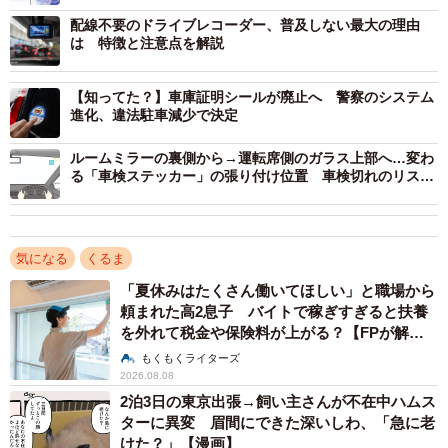
可能性が極めて低い場所といえます。貼り付けによって安
配線不要のドライブレコーダー、普及しない最大の理由
は 特徴と注意点を解説
全の妨げになる心配がほとんどないからです。
ただし、「塗装面」と紹介しているように、ライト類やナ
【知ってた？】車庫証明シールが廃止へ 警察のシステム
進化、違法駐車減少で決定
ンバープレートの上にステッカーを貼るのは禁止です。ま
た、カメラやセンサーの上に貼るのも控えましょう。
ルームミラーの裏側から→運転席側のガラス上部へ…変わ
る「車検ステッカー」の張り付け位置 車検切れのリスク
減らせるか
▽貼っていい場所（2）後席の窓
後席の窓は、左右どちらもステッカーを貼ることができま
気になる
くるま
す。ただし、後側方の確認に支障が出る位置は避けましょ
「夏休みはたくさん働いてほしい」と職場から
頼まれた高2息子 バイトで稼ぎすぎると扶養
う。
を外れて税金や保険料が上がる？【FPが解
説】
もくもくライターズ
なお、後席の窓にステッカーを貼ると、開閉時に巻き込ん
2026.08.08
で故障につながるおそれがあります。貼り方や素材には十
2泊3日の東京出張→飼い主さんが不在中ハムス
分な注意が必要です。
ターに異変 眉間にできた深いしわ、「急に老
けた？」【漫画】