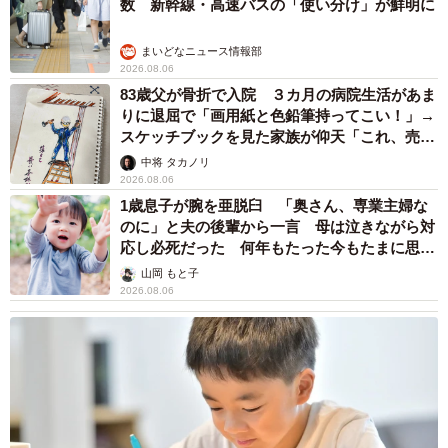
数 新幹線・高速バスの「使い分け」が鮮明に
まいどなニュース情報部
2026.08.06
83歳父が骨折で入院 ３カ月の病院生活があま
りに退屈で「画用紙と色鉛筆持ってこい！」→
スケッチブックを見た家族が仰天「これ、売れ
ますよ…」
中将 タカノリ
2026.08.06
1歳息子が腕を亜脱臼 「奥さん、専業主婦な
のに」と夫の後輩から一言 母は泣きながら対
応し必死だった 何年もたった今もたまに思い
出し…
山岡 もと子
2026.08.06