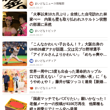
まいどなニュース情報部
2026.08.07
「火事以来10カ月ぶり」全焼した自宅訪れた林
家ぺー 内装も壁も取り払われスケルトン状態
の部屋に呆然
まいどなトピック
2026.08.07
「こんなかわいい子おるん！？」大阪出身の
UHB26歳アナが話題…父は元プロ野球選手
「アイドルさんよりかわいい」「めちゃ爽や
か」
まいどなメディア
2026.08.07
世界一周中に3度も出会った運命的カップル
口では言えない「ジョージアの熱い夜」に「も
うやめぇや！」藤井が猛ツッコミ連発【新婚さ
ん】
まいどなニュース
2026.08.07
「国産マッチでもバズりたい」願いかなった！
老舗メーカーの投稿が4100万再生 他業種も
続々相乗りでミーム化へ発展