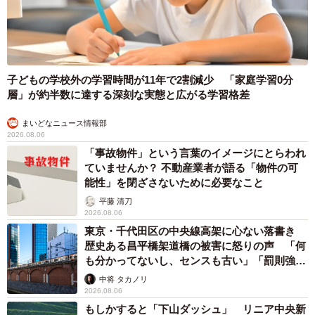
子どもの学校外の学習時間が11年で2割減少 「家庭学習0分
層」が約半数に達する深刻な実態と広がる学習格差
まいどなニュース情報部
2026.08.06
「事故物件」という言葉のイメージにとらわれ
ていませんか？ 不動産業者が語る「物件の可
能性」を閉ざさないために必要なこと
平藤 清刀
2026.08.06
東京・千代田区の中央線高架に心ない落書き
歴史ある昌平橋架道橋の被害に怒りの声 「何
も分かってないし、センスも古い」「罰則強化
して」
中将 タカノリ
2026.08.06
もしかすると「下山ダッシュ」 リニア中央新