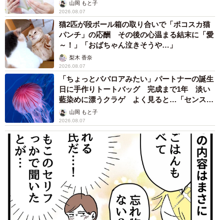
山岡 もと子
2026.08.07
猫2匹が段ボール箱の取り合いで「ポコスカ猫
パンチ」の応酬 その後の心温まる結末に「愛
～！」「おばちゃん泣きそうや…」
梨木 香奈
2026.08.07
「ちょっとババロアみたい」パートナーの誕生
日に手作りトートバッグ 完成まで1年 淡い
藍染めに漂うクラゲ よく見ると…「センスす
ごい」
山岡 もと子
2026.08.07