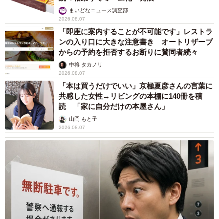
まいどなニュース調査部
2026.08.07
「即座に案内することが不可能です」レストラ
ンの入り口に大きな注意書き オートリザーブ
からの予約を拒否するお断りに賛同者続々
中将 タカノリ
2026.08.07
「本は買うだけでいい」京極夏彦さんの言葉に
共感した女性→リビングの本棚に140冊を積
読 「家に自分だけの本屋さん」
山岡 もと子
2026.08.07