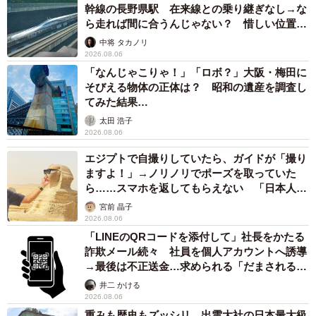
幹線の長野県駅 在来線との乗り継ぎなし→な
ら走れば間に合うんじゃない？ 惜しい位置関
係が反響
中将 タカノリ
2026.08.06
「なんじゃこりゃ！」「ロボ？」大阪・梅田に
そびえる物体の正体は？ 昭和の遺産を調査し
てみた結果…
太田 浩子
2026.08.06
エジプトで自撮りしていたら、ガイドが「撮り
ますよ！」→ノリノリでポーズを取っていた
ら……スマホを返してもらえない 「日本人は
カモ代表かも」「私は6時間で3万円払った」
宮前 晶子
2026.08.06
「LINEのQRコードを添付して」社長をかたる
詐欺メール続々 社員を個人アカウントへ誘導
→最後は不正送金…求められる「だまされる前
提」の対策
井二 かける
2026.08.06
重みも歴史もズッシリ…出雲大社の日本最大級