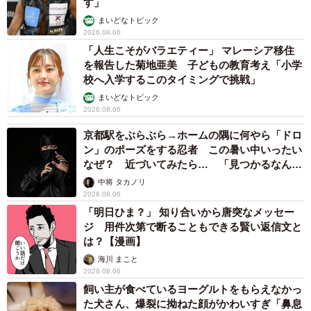
す」
まいどなトピック
2026.08.06
「人生こそがバラエティー」 マレーシア移住
を報告した菊地亜美 子どもの教育考え「小学
校へ入学するこのタイミングで挑戦」
まいどなトピック
2026.08.06
京都駅をぶらぶら→ホームの隅に何やら「ドロ
ン」のポーズをする忍者 この暑い中いったい
なぜ？ 近づいてみたら… 「見つかるなんて
未熟」
中将 タカノリ
2026.08.06
「明日ひま？」 知り合いから唐突なメッセー
ジ 用件次第で断ることもできる賢い返信文と
は？【漫画】
海川 まこと
2026.08.06
飼い主が食べているヨーグルトをもらえなかっ
た犬さん、爆裂に拗ねた顔がかわいすぎ「鼻息