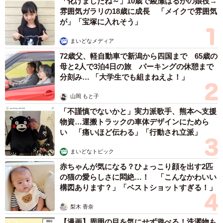
「化けましたね～」10歳で綾瀬はるかの娘役→
雰囲気ガラリの18歳に成長 「メイクで雰囲気
が」「宝塚に入れそう」
まいどなメディア
72歳父、軽自動車で新潟から四国まで 65歳の
母と2人で3泊4日の旅 パーキングの休憩まで
分刻み… 「大学生でも組まねえよ！」
山岡 もと子
「不謹慎でないかと」実力派歌手、熊本へ支援
物資…運搬トラックの車体デザインにためら
い 「痛いほど伝わる」「行動され立派」
まいどなトピック
赤ちゃんが気になる？ひょっこり顔を出す2匹
の猫の愛らしさに悶絶…！ 「こんなかわいい
構図あります？」「ベストショットすぎる！」
梨木 香奈
【漫画】周囲の目を気にせず遊べる！洗濯物も