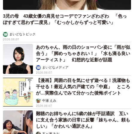
3児の母 43歳女優の肩見せコーデでファンざわざわ 「色っ
ぽすぎて思わず二度見」「むっかしからずっと可愛い」
まいどなトピック
2026.08.07
あのちゃん、雨の日のショーパン姿に「雨が似
合う」「脚めっちゃきれい！」「水も滴る良い
アーティスト」 幻想的な近影が話題
まいどなメディア
2026.08.07
【漫画】周囲の目を気にせず遊べる！洗濯物も
干せる！最近人気の戸建ての「中庭」 ところ
が…実際住んでみて分かった後悔ポイント
中瀬 えみ
2026.08.07
難聴のお姉ちゃんに5歳の妹が手話通訳 互い
に支え合う家族の日常に反響「妹ちゃん、頼も
しい」「かわいい通訳さん」
五ヶ瀬 あお