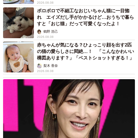
2026.08.08
ボロボロで不細工なおじいちゃん猫に一目惚
れ エイズだし手がかかるけど…おうちで暮ら
すと「おじ猫」だって可愛くなったよ！
鶴野 浩己
2026.08.08
赤ちゃんが気になる？ひょっこり顔を出す2匹
の猫の愛らしさに悶絶…！ 「こんなかわいい
構図あります？」「ベストショットすぎる！」
梨木 香奈
2026.08.08