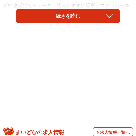
所や違反になるケース、貼るおすすめ場所、ステッカーを
貼るメリット/デメリット、種類などについて解説します。
続きを読む
車にステッカーは貼ってもいい？
まいどなの求人情報
求人情報一覧へ