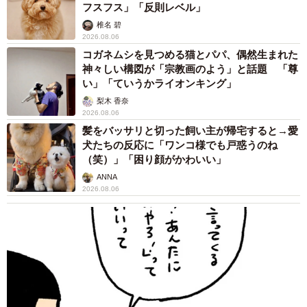
フスフス」「反則レベル」
椎名 碧
2026.08.06
コガネムシを見つめる猫とパパ、偶然生まれた
神々しい構図が「宗教画のよう」と話題 「尊
い」「ていうかライオンキング」
梨木 香奈
2026.08.06
髪をバッサリと切った飼い主が帰宅すると→愛
犬たちの反応に「ワンコ様でも戸惑うのね
（笑）」「困り顔がかわいい」
ANNA
2026.08.06