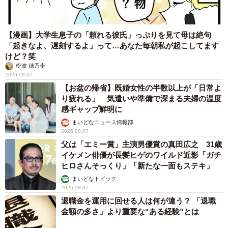
【漫画】大学生息子の「頼れる彼氏」っぷりを見て母は絶句
「起きなよ、遅刻するよ」って…あなた毎朝私が起こしてます
けど？笑
松波 穂乃圭
2026.08.07
【お盆の帰省】既婚女性の半数以上が「日常よ
り疲れる」 気遣いや準備で深まる夫婦の温度
感ギャップ鮮明に
まいどなニュース情報部
2026.08.07
父は「エミー賞」主演男優賞の真田広之 31歳
イケメン俳優が長髪ヒゲのワイルド近影「ガチ
ヒロさんそっくり」「新たな一面もステキ」
まいどなトピック
2026.08.07
退職金を運用に回せる人は何が違う？ 「退職
金額の多さ」より重要な“ある経験”とは