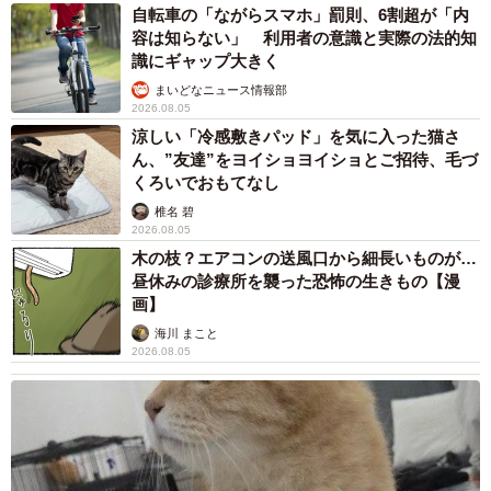
自転車の「ながらスマホ」罰則、6割超が「内
容は知らない」 利用者の意識と実際の法的知
識にギャップ大きく
まいどなニュース情報部
2026.08.05
涼しい「冷感敷きパッド」を気に入った猫さ
ん、”友達”をヨイショヨイショとご招待、毛づ
くろいでおもてなし
椎名 碧
2026.08.05
木の枝？エアコンの送風口から細長いものが…
昼休みの診療所を襲った恐怖の生きもの【漫
画】
海川 まこと
2026.08.05