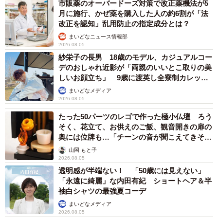
市販薬のオーバードーズ対策で改正薬機法が5
月に施行、かぜ薬を購入した人の約6割が「法
改正を認知」乱用防止の指定成分とは？
まいどなニュース情報部
2026.08.05
紗栄子の長男 18歳のモデル、カジュアルコー
デのおしゃれ近影が「両親のいいとこ取りの美
しいお顔立ち」 9歳に渡英し全寮制カレッジ
で学ぶ
まいどなメディア
2026.08.05
たった50パーツのレゴで作った極小仏壇 ろう
そく、花立て、お供えのご飯、観音開きの扉の
奥には位牌も…「チーンの音が聞こえてきそ
う」
山岡 もと子
2026.08.05
透明感が半端ない！ 「50歳には見えない」
「永遠に綺麗」な内田有紀 ショートヘア＆半
袖白シャツの最強夏コーデ
まいどなメディア
2026.08.05