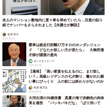
友人のマンション敷地内に度々車を停めていたら…注意の貼り
紙でナンバーをさらされました【弁護士が解説】
長澤 芳子
2026.08.07
愛車は総走行距離17万キロのホンダレジェン
ド 「どなたか欲しい方が居たら」 大御所漫
才師が譲渡の意向
まいどなトピック
2026.08.06
【漫画】「高い家賃を払えるのに、まだ欲し
い？」高級レジデンスの七夕飾り、書かれた願
い事にびっくり 人の欲には終わりがないのか
松波 穂乃圭
2026.08.06
大河出演の39歳俳優 真夏の海で赤銅色の肉体
美を連投 「バッキバキだな」「ばり渋いで