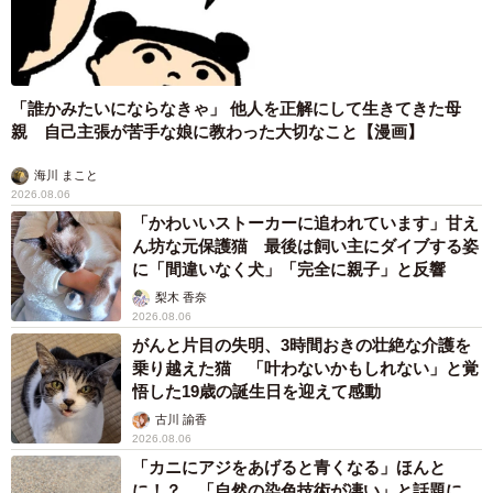
「誰かみたいにならなきゃ」 他人を正解にして生きてきた母
親 自己主張が苦手な娘に教わった大切なこと【漫画】
海川 まこと
2026.08.06
「かわいいストーカーに追われています」甘え
ん坊な元保護猫 最後は飼い主にダイブする姿
に「間違いなく犬」「完全に親子」と反響
梨木 香奈
2026.08.06
がんと片目の失明、3時間おきの壮絶な介護を
乗り越えた猫 「叶わないかもしれない」と覚
悟した19歳の誕生日を迎えて感動
古川 諭香
2026.08.06
「カニにアジをあげると青くなる」ほんと
に！？ 「自然の染色技術が凄い」と話題に