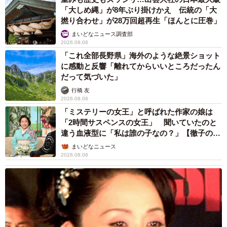
「大しめ縄」が8年ぶり掛けかえ 伝統の「大
撚り合わせ」が28万回超再生「ほんとに圧巻」
まいどなニュース調査部
2026.08.06
「これ全部長野県」海外のような絶景ショット
に感動と反響「離れてからいいところだったん
だって気づいた」
行橋 友
2026.08.06
「ミステリーの女王」と呼ばれた作家の娘は
「2時間サスペンスの女王」 聞いていたのと
違う血液型に「私は誰の子なの？」【徹子の部
屋】
まいどなニュース
2026.08.06