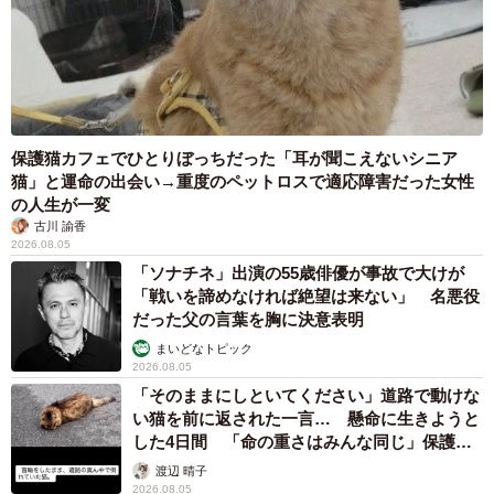
保護猫カフェでひとりぼっちだった「耳が聞こえないシニア
猫」と運命の出会い→重度のペットロスで適応障害だった女性
の人生が一変
古川 諭香
2026.08.05
「ソナチネ」出演の55歳俳優が事故で大けが
「戦いを諦めなければ絶望は来ない」 名悪役
だった父の言葉を胸に決意表明
まいどなトピック
2026.08.05
「そのままにしといてください」道路で動けな
い猫を前に返された一言… 懸命に生きようと
した4日間 「命の重さはみんな同じ」保護団
体代表の訴え
渡辺 晴子
2026.08.05