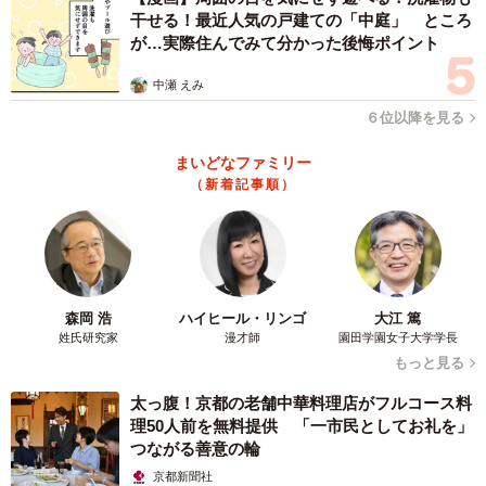
干せる！最近人気の戸建ての「中庭」 ところ
が…実際住んでみて分かった後悔ポイント
中瀬 えみ
６位以降を見る
まいどなファミリー
（新着記事順）
森岡 浩
ハイヒール・リンゴ
大江 篤
姓氏研究家
漫才師
園田学園女子大学学長
もっと見る
太っ腹！京都の老舗中華料理店がフルコース料
理50人前を無料提供 「一市民としてお礼を」
つながる善意の輪
京都新聞社