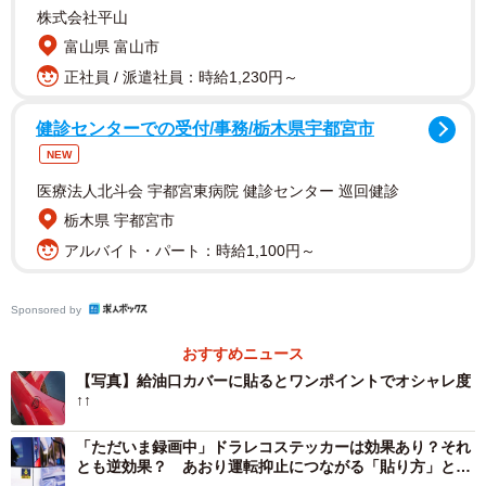
です。違反すると車検に通らず、罰金等が科される可能性
株式会社平山
もあります。
富山県 富山市
正社員 / 派遣社員：時給1,230円～
ステッカーを貼ってもいい場所は？
車において、私的なステッカーを貼れる場所は主に以下の3
健診センターでの受付/事務/栃木県宇都宮市
カ所です。
NEW
医療法人北斗会 宇都宮東病院 健診センター 巡回健診
・ボディ（塗装面）
栃木県 宇都宮市
・後席の窓
アルバイト・パート：時給1,100円～
・リヤガラス
Sponsored by
ただし、これらの場所でも安全の妨げにつながるケースは
おすすめニュース
違反となり得ます。
【写真】給油口カバーに貼るとワンポイントでオシャレ度
↑↑
▽貼っていい場所（1）ボディ（塗装面）
「ただいま録画中」ドラレコステッカーは効果あり？それ
とも逆効果？ あおり運転抑止につながる「貼り方」と
車のボディ（塗装面）は、ステッカーを貼って違反になる
「選び方」