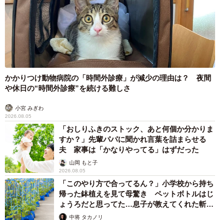
かかりつけ動物病院の「時間外診療」が減少の理由は？ 夜間
や休日の“時間外診療”を続ける難しさ
小宮 みぎわ
2026.08.05
「おしりふきのストック、あと何個か分かりま
すか？」先輩パパに聞かれ言葉を詰まらせる
夫 家事は「かなりやってる」はずだった
山岡 もと子
2026.08.05
「このやり方で合ってるん？」小学校から持ち
帰った鉢植えを見て母驚き ペットボトルはじ
ょうろだと思ってた…息子が教えてくれた斬新
な水やりとは
中将 タカノリ