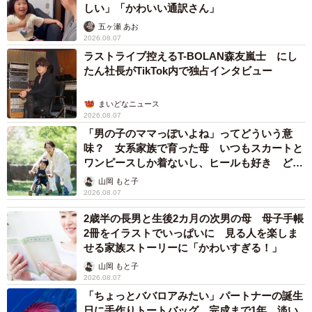
しい」「かわいい通訳さん」
「視線が自分に戻ると、喉を鳴らして喜んでいました」
五ヶ瀬 あお
2026.08.07
ラストライブ控えるT-BOLAN森友嵐士 にし
右後ろ足のコブから始まった闘病生活
たん社長がTikTok内で独占インタビュー
穏やかな日常が一変したのは、2023年の春。右後ろ足にコ
まいどなニュース
ブができていることに気づき、動物病院へ。検査の結果、
2026.08.07
悪性腫瘍であることが判明した。
「男の子のママっぽいよね」ってどういう意
味？ 女系家族で育った母 いつもスカートと
ワンピースしか着ないし、ヒールも好き どの
へんが…
山岡 もと子
2026.08.07
2歳半の長男と生後2カ月の次男の母 母子手帳
2冊をイラストでいっぱいに 見る人を楽しま
せる家族ストーリーに「かわいすぎる！」
山岡 もと子
2026.08.07
「ちょっとババロアみたい」パートナーの誕生
日に手作りトートバッグ 完成まで1年 淡い