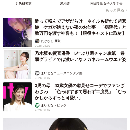
姓氏研究家
漫才師
園田学園女子大学学長
子猫のころは特別甘えん坊ではなかったが、去勢手術で初
もっと見る
めての入院を経験した後から態度が変化。一緒にベッドで
酔って転んでアザだらけ ネイルも折れて超悲
眠るようになった。
惨 ケガが絶えない夜のお仕事 「病院代」と
数万円を渡す神客も！【現役キャストに取材】
「就寝時は、私の手のひらに頭を置く癖がありました。寝
たかなし 亜妖
返りを打てないので困りましたが、かわいかった」
2026.08.07
乃木坂46賀喜遥香 5年ぶり週チャン表紙 巻
頭グラビアでは激レアなメガネルームウエア姿
去勢手術後は寂しがり屋にもなり、水鳥さんがパソコンや
スマホに集中していると、ふてくされながら近くで待ち続
まいどなニュースエンタメ部
けていたという。
2026.08.07
3児の母 43歳女優の肩見せコーデでファンざ
わざわ 「色っぽすぎて思わず二度見」「むっ
かしからずっと可愛い」
まいどなトピック
2026.08.07