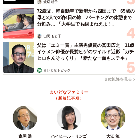
渡辺 晴子
72歳父、軽自動車で新潟から四国まで 65歳の
母と2人で3泊4日の旅 パーキングの休憩まで
分刻み… 「大学生でも組まねえよ！」
山岡 もと子
父は「エミー賞」主演男優賞の真田広之 31歳
イケメン俳優が長髪ヒゲのワイルド近影「ガチ
ヒロさんそっくり」「新たな一面もステキ」
まいどなトピック
６位以降を見る
まいどなファミリー
（新着記事順）
3/14
生後1歳ほどのころ
森岡 浩
ハイヒール・リンゴ
大江 篤