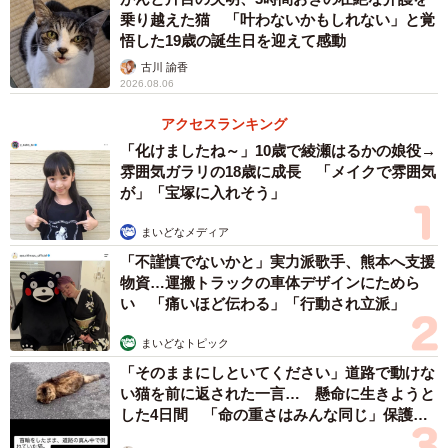
乗り越えた猫 「叶わないかもしれない」と覚
ンなどに動じず、シェアハウスしていたころは、家を出入
悟した19歳の誕生日を迎えて感動
りする誰にでも友好的だった。
古川 諭香
2026.08.06
アクセスランキング
「化けましたね～」10歳で綾瀬はるかの娘役→
雰囲気ガラリの18歳に成長 「メイクで雰囲気
が」「宝塚に入れそう」
まいどなメディア
「不謹慎でないかと」実力派歌手、熊本へ支援
物資…運搬トラックの車体デザインにためら
い 「痛いほど伝わる」「行動され立派」
まいどなトピック
「そのままにしといてください」道路で動けな
い猫を前に返された一言… 懸命に生きようと
した4日間 「命の重さはみんな同じ」保護団
体代表の訴え