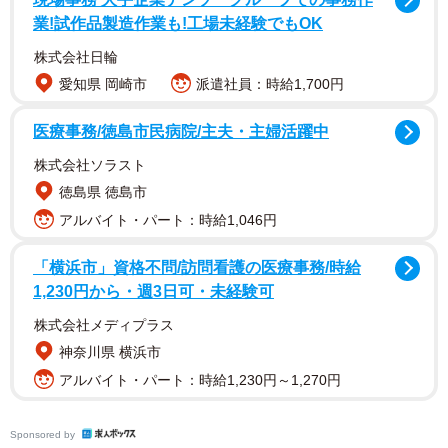
亡き愛猫スピカくん
業!試作品製造作業も!工場未経験でもOK
株式会社日輪
愛知県 岡崎市
派遣社員：時給1,700円
医療事務/徳島市民病院/主夫・主婦活躍中
株式会社ソラスト
徳島県 徳島市
アルバイト・パート：時給1,046円
「横浜市」資格不問/訪問看護の医療事務/時給
1,230円から・週3日可・未経験可
株式会社メディプラス
「家族や愛息子というより、相棒や自分の半身のような存
神奈川県 横浜市
在でした」
アルバイト・パート：時給1,230円～1,270円
売れ残りだった子猫が愛猫に
Sponsored by