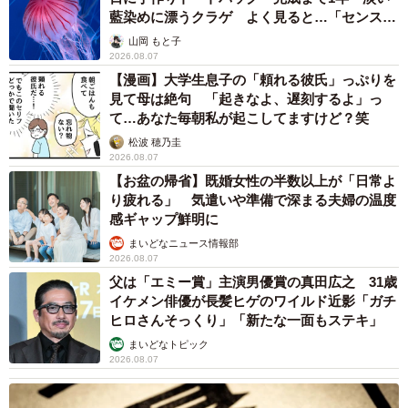
藍染めに漂うクラゲ よく見ると…「センスす
ごい」
山岡 もと子
2026.08.07
【漫画】大学生息子の「頼れる彼氏」っぷりを
見て母は絶句 「起きなよ、遅刻するよ」っ
て…あなた毎朝私が起こしてますけど？笑
松波 穂乃圭
2026.08.07
【お盆の帰省】既婚女性の半数以上が「日常よ
り疲れる」 気遣いや準備で深まる夫婦の温度
感ギャップ鮮明に
5/14
まいどなニュース情報部
2026.08.07
コブを見つけるまで、目立った異変はなかった
父は「エミー賞」主演男優賞の真田広之 31歳
イケメン俳優が長髪ヒゲのワイルド近影「ガチ
獣医師からは「線維肉腫」と告げられた。だが、自ら情報
ヒロさんそっくり」「新たな一面もステキ」
を集める中で、水鳥さんは注射部位肉腫を疑うようにな
まいどなトピック
る。
2026.08.07
スピカくんは子猫時代には規定数、成猫時代は3年に1回の