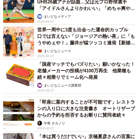
UHB26歳アナが話題…父は元プロ野球選手
「アイドルさんよりかわいい」「めちゃ爽や
か」
まいどなメディア
2026.08.07
世界一周中に3度も出会った運命的カップル
口では言えない「ジョージアの熱い夜」に「も
うやめぇや！」藤井が猛ツッコミ連発【新婚さ
ん】
まいどなニュース
6/14
2026.08.07
「国産マッチでもバズりたい」願いかなった！
お風呂の出待ち中
老舗メーカーの投稿が4100万再生 他業種も
続々相乗りでミーム化へ発展
水鳥さんは、かかりつけ医や大学病院の執刀医に注射部位
まいどなニュース調査部
肉腫の可能性を尋ねたが、断定はできないと言われた。治
2026.08.07
療方法やペット保険の申請上のくくりが同じであるため、
「即座に案内することが不可能です」レストラ
「線維肉腫」として治療がスタート。スピカくんは、大学
ンの入り口に大きな注意書き オートリザーブ
病院で腫瘍の切除手術を受けることとなった。
からの予約を拒否するお断りに賛同者続々
中将 タカノリ
2026.08.07
2度の切除手術と3カ月間の放射線治療
「本は買うだけでいい」京極夏彦さんの言葉に