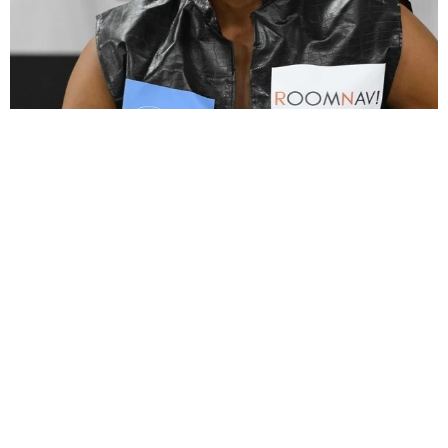
大河出演の39歳俳優 真夏の海で赤銅色の肉体美を連投 「バ
ッキバキだな」「ばり渋いです」
まいどなトピック
2026.08.06
「人生こそがバラエティー」 マレーシア移住
を報告した菊地亜美 子どもの教育考え「小学
7/14
校へ入学するこのタイミングで挑戦」
2度目の手術を受ける前の様子
まいどなトピック
2026.08.06
京都駅をぶらぶら→ホームの隅に何やら「ドロ