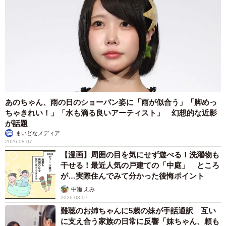
あのちゃん、雨の日のショーパン姿に「雨が似合う」「脚めっ
ちゃきれい！」「水も滴る良いアーティスト」 幻想的な近影
が話題
まいどなメディア
2026.08.07
【漫画】周囲の目を気にせず遊べる！洗濯物も
干せる！最近人気の戸建ての「中庭」 ところ
が…実際住んでみて分かった後悔ポイント
中瀬 えみ
2026.08.07
4/14
難聴のお姉ちゃんに5歳の妹が手話通訳 互い
に支え合う家族の日常に反響「妹ちゃん、頼も
構われ待ちのスピカくん