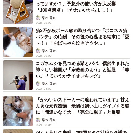
ってますか？」予想外の使い方が大反響
「100点満点」「かわいいからよし！」
梨木 香奈
2026.08.07
猫2匹が段ボール箱の取り合いで「ポコスカ猫
パンチ」の応酬 その後の心温まる結末に「愛
～！」「おばちゃん泣きそうや…」
梨木 香奈
2026.08.07
コガネムシを見つめる猫とパパ、偶然生まれた
2/14
神々しい構図が「宗教画のよう」と話題 「尊
い」「ていうかライオンキング」
出会った日
梨木 香奈
2026.08.06
しかし、売れ残り扱いされており、生体価格は他の猫より
「かわいいストーカーに追われています」甘え
も驚くほど安かったそうだ。このまま、飼い主が見つから
ん坊な元保護猫 最後は飼い主にダイブする姿
なかったら…。そう思い、お迎えを決意。スピカくんとの
に「間違いなく犬」「完全に親子」と反響
生活がスタートした。
梨木 香奈
2026.08.06
がんと片目の失明、3時間おきの壮絶な介護を
スピカくんは、おおらかな性格。掃除機の音やインターホ