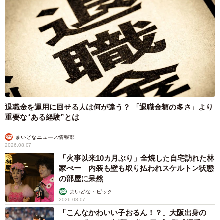
頻度でワクチンを接種していた。猫風邪や胃腸炎のときに
は採血や栄養剤などの注射をしたことはあったが、特別に
注射の機会が多かったわけではない。
退職金を運用に回せる人は何が違う？ 「退職金額の多さ」より
重要な“ある経験”とは
まいどなニュース情報部
2026.08.07
「火事以来10カ月ぶり」全焼した自宅訪れた林
家ぺー 内装も壁も取り払われスケルトン状態
の部屋に呆然
まいどなトピック
2026.08.07
「こんなかわいい子おるん！？」大阪出身の