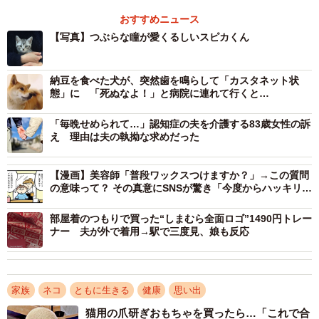
スピカくんとは、ペットショップで出会った。当時、ひと
おすすめニュース
り暮らしだった水鳥さんは保護猫の譲渡条件を満たせなか
【写真】つぶらな瞳が愛くるしいスピカくん
ったことから、ペットショップへ。生後4カ月ほどのスピカ
くんは人懐っこく、好奇心旺盛な子猫だった。
納豆を食べた犬が、突然歯を鳴らして「カスタネット状
態」に 「死ぬなよ！」と病院に連れて行くと…
「毎晩せめられて…」認知症の夫を介護する83歳女性の訴
え 理由は夫の執拗な求めだった
【漫画】美容師「普段ワックスつけますか？」→この質問
の意味って？ その真意にSNSが驚き「今度からハッキリ言
うわ」
部屋着のつもりで買った“しまむら全面ロゴ”1490円トレー
ナー 夫が外で着用→駅で三度見、娘も反応
家族
ネコ
ともに生きる
健康
思い出
猫用の爪研ぎおもちゃを買ったら…「これで合