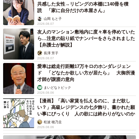
スピカくんは、歩くのに支障が出ないように腫瘍を切除で
共感した女性→リビングの本棚に140冊を積
読 「家に自分だけの本屋さん」
きた。スピカくんが麻酔から覚めたとき、水鳥さんは人目
山岡 もと子
もはばからずに大泣きし、「これで助かる」と安心したと
2026.08.07
いう。
友人のマンション敷地内に度々車を停めていた
ら…注意の貼り紙でナンバーをさらされました
だが、数日後に経過観察のために動物病院へ行くと、腫瘍
【弁護士が解説】
の再発が発覚。1回目の手術から10日も経たないうちに再手
長澤 芳子
2026.08.07
術となった。2度目の手術も無事に終わったが、しばらくは
愛車は総走行距離17万キロのホンダレジェン
歩く気力がなく、ベッドにも上がれなくなったという。
ド 「どなたか欲しい方が居たら」 大御所漫
才師が譲渡の意向
まいどなトピック
2026.08.06
【漫画】「高い家賃を払えるのに、まだ欲し
い？」高級レジデンスの七夕飾り、書かれた願
い事にびっくり 人の欲には終わりがないのか
松波 穂乃圭
2026.08.06