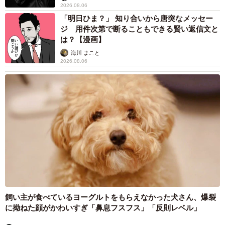
2026.08.06
「明日ひま？」 知り合いから唐突なメッセー
ジ 用件次第で断ることもできる賢い返信文と
は？【漫画】
海川 まこと
2026.08.06
飼い主が食べているヨーグルトをもらえなかった犬さん、爆裂
に拗ねた顔がかわいすぎ「鼻息フスフス」「反則レベル」