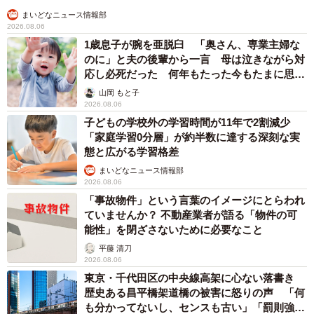
まいどなニュース情報部
2026.08.06
1歳息子が腕を亜脱臼 「奥さん、専業主婦な
のに」と夫の後輩から一言 母は泣きながら対
応し必死だった 何年もたった今もたまに思い
出し…
山岡 もと子
2026.08.06
子どもの学校外の学習時間が11年で2割減少
「家庭学習0分層」が約半数に達する深刻な実
態と広がる学習格差
まいどなニュース情報部
2026.08.06
「事故物件」という言葉のイメージにとらわれ
ていませんか？ 不動産業者が語る「物件の可
能性」を閉ざさないために必要なこと
平藤 清刀
2026.08.06
東京・千代田区の中央線高架に心ない落書き
歴史ある昌平橋架道橋の被害に怒りの声 「何
も分かってないし、センスも古い」「罰則強化