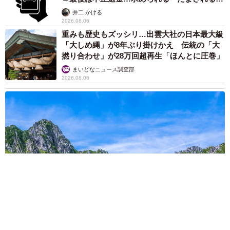
提」の対策
井二 かける
2026.08.06
重みも歴史もズッシリ…出雲大社の日本最大級
「大しめ縄」が8年ぶり掛けかえ 伝統の「大
撚り合わせ」が28万回超再生「ほんとに圧巻」
まいどなニュース調査部
2026.08.06
「これ全部長野県」海外のような絶景ショットに感動と反響
「離れてからいいところだったんだって気づいた」