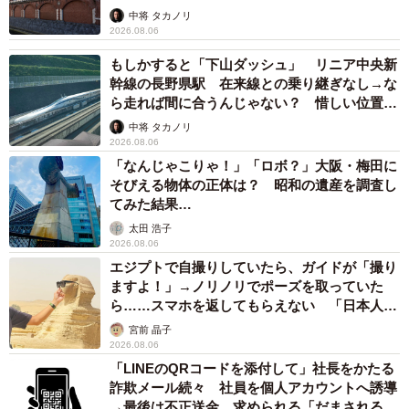
して」
中将 タカノリ
2026.08.06
もしかすると「下山ダッシュ」 リニア中央新
幹線の長野県駅 在来線との乗り継ぎなし→な
ら走れば間に合うんじゃない？ 惜しい位置関
係が反響
中将 タカノリ
2026.08.06
「なんじゃこりゃ！」「ロボ？」大阪・梅田に
そびえる物体の正体は？ 昭和の遺産を調査し
てみた結果…
太田 浩子
2026.08.06
エジプトで自撮りしていたら、ガイドが「撮り
ますよ！」→ノリノリでポーズを取っていた
ら……スマホを返してもらえない 「日本人は
カモ代表かも」「私は6時間で3万円払った」
宮前 晶子
2026.08.06
「LINEのQRコードを添付して」社長をかたる
詐欺メール続々 社員を個人アカウントへ誘導
→最後は不正送金…求められる「だまされる前