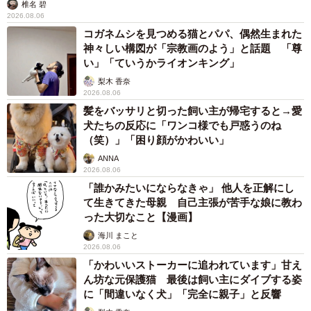
椎名 碧
2026.08.06
コガネムシを見つめる猫とパパ、偶然生まれた
神々しい構図が「宗教画のよう」と話題 「尊
い」「ていうかライオンキング」
梨木 香奈
2026.08.06
髪をバッサリと切った飼い主が帰宅すると→愛
犬たちの反応に「ワンコ様でも戸惑うのね
（笑）」「困り顔がかわいい」
ANNA
2026.08.06
「誰かみたいにならなきゃ」 他人を正解にし
て生きてきた母親 自己主張が苦手な娘に教わ
った大切なこと【漫画】
海川 まこと
2026.08.06
「かわいいストーカーに追われています」甘え
ん坊な元保護猫 最後は飼い主にダイブする姿
に「間違いなく犬」「完全に親子」と反響