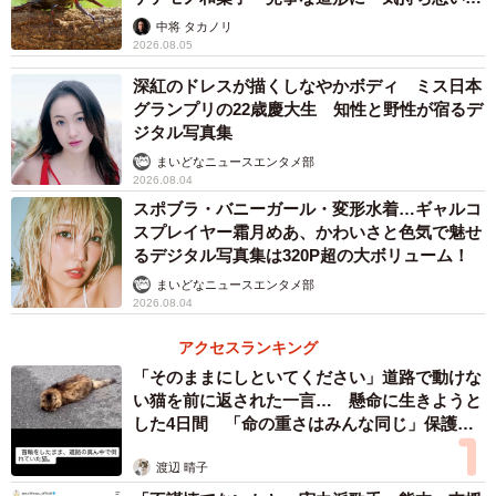
らいリアル」
中将 タカノリ
2026.08.05
深紅のドレスが描くしなやかボディ ミス日本
グランプリの22歳慶大生 知性と野性が宿るデ
ジタル写真集
まいどなニュースエンタメ部
2026.08.04
スポブラ・バニーガール・変形水着…ギャルコ
スプレイヤー霜月めあ、かわいさと色気で魅せ
るデジタル写真集は320P超の大ボリューム！
まいどなニュースエンタメ部
2026.08.04
アクセスランキング
「そのままにしといてください」道路で動けな
い猫を前に返された一言… 懸命に生きようと
した4日間 「命の重さはみんな同じ」保護団
体代表の訴え
渡辺 晴子