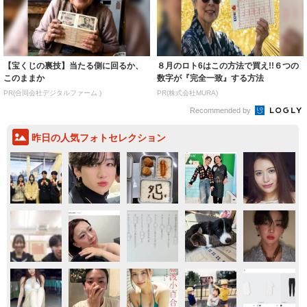
【宝くじの裏技】当たる側に回るか、
８月のロト6はこの方法で買え!!６つの
このままか
数字が『完全一致』する方法
PR(合同会社デジタルファーム )
PR(株式会社MURA)
Recommended by
昨日の人気フォトセレクション