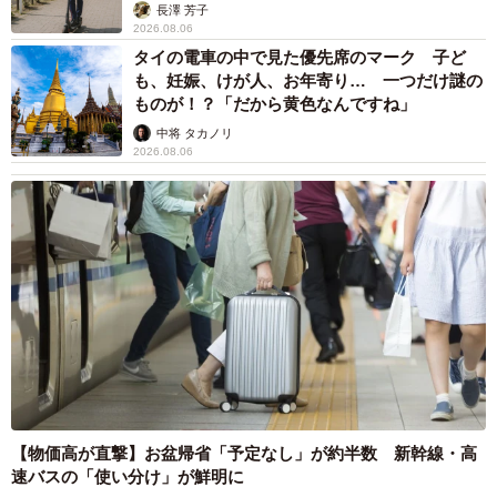
説】
長澤 芳子
2026.08.06
タイの電車の中で見た優先席のマーク 子ど
も、妊娠、けが人、お年寄り… 一つだけ謎の
ものが！？「だから黄色なんですね」
中将 タカノリ
2026.08.06
【物価高が直撃】お盆帰省「予定なし」が約半数 新幹線・高
速バスの「使い分け」が鮮明に