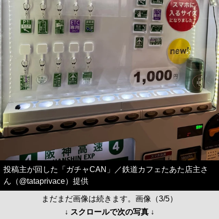
投稿主が回した「ガチャCAN」／鉄道カフェたあた店主さ
ん（@tataprivace）提供
まだまだ画像は続きます。画像（3/5）
↓ スクロールで次の写真 ↓