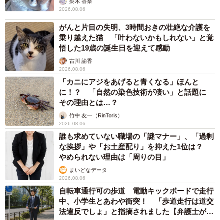
梨木 香奈
2026.08.06
がんと片目の失明、3時間おきの壮絶な介護を
乗り越えた猫 「叶わないかもしれない」と覚
悟した19歳の誕生日を迎えて感動
古川 諭香
2026.08.06
「カニにアジをあげると青くなる」ほんと
に！？ 「自然の染色技術が凄い」と話題に
その理由とは…？
竹中 友一（RinToris）
2026.08.06
誰も求めていない職場の「謎マナー」、「過剰
な挨拶」や「お土産配り」を抑えた1位は？
やめられない理由は「周りの目」
まいどなデータ
2026.08.06
自転車通行可の歩道 電動キックボードで走行
中、小学生とあわや衝突！ 「歩道走行は道交
法違反でしょ」と指摘されました【弁護士が解