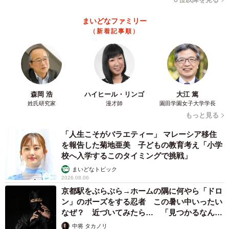
まいどなファミリー
（新着記事順）
森岡 浩
ハイヒール・リンゴ
大江 篤
姓氏研究家
漫才師
園田学園女子大学学長
もっと見る
「人生こそがバラエティー」 マレーシア移住
を報告した菊地亜美 子どもの教育考え「小学
校へ入学するこのタイミングで挑戦」
まいどなトピック
2026.08.06
京都駅をぶらぶら→ホームの隅に何やら「ドロ
ン」のポーズをする忍者 この暑い中いったい
なぜ？ 近づいてみたら… 「見つかるなんて
未熟」
中将 タカノリ