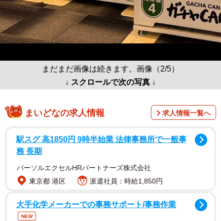
まだまだ画像は続きます。画像（2/5）
↓ スクロールで次の写真 ↓
まいどなの求人情報
求人情報一覧へ
駅スグ 高1850円 9時半始業 法律事務所で一般事
務 長期
パーソルエクセルHRパートナーズ株式会社
東京都 港区
派遣社員：時給1,850円
大手化学メーカーでの事務サポート/事務作業
NEW