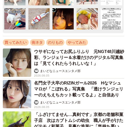
買ってみたい
街ネタ
のりもの
やってみた
ウサギになってお尻ふりふり 元NGT48川越紗
彩、ランジェリー＆水着だけのデジタル写真集
は「見てくれたらうれしいな！」
まいどなニュースエンタメ部
2026.08.05
名門女子大卒のRIZINガール2026 Hなマシュ
マロが「こぼれる」写真集 「透けランジェリ
ーのえちえちカット載ってるよ」と自信あり
まいどなニュースエンタメ部
2026.08.05
「ふざけてません…真剣です」京都の老舗和菓
子店 次はカブトムシの幼虫 職人が手がけた
ゲテモノ和菓子 見事な造形に「気持ち悪いく