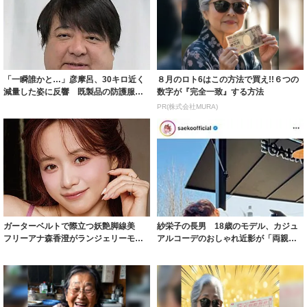
「一瞬誰かと…」彦摩呂、30キロ近く
８月のロト6はこの方法で買え!!６つの
減量した姿に反響 既製品の防護服が
数字が『完全一致』する方法
着られると...
PR(株式会社MURA)
ガーターベルトで際立つ妖艶脚線美
紗栄子の長男 18歳のモデル、カジュ
フリーアナ森香澄がランジェリーモデ
アルコーデのおしゃれ近影が「両親の
ルに ｢PE...
いいとこ取...