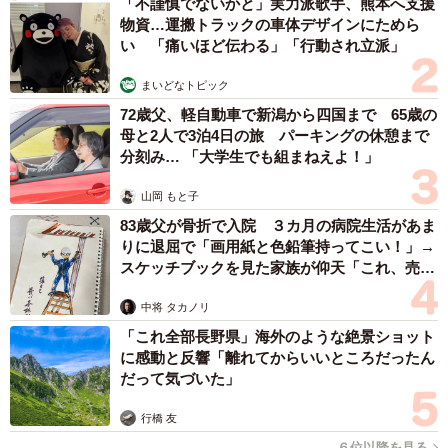
「不謹慎でないかと」実力派歌手、熊本へ支援
物資…運搬トラックの車体デザインにためら
い 「痛いほど伝わる」「行動され立派」
まいどなトピック
72歳父、軽自動車で新潟から四国まで 65歳の
母と2人で3泊4日の旅 パーキングの休憩まで
分刻み… 「大学生でも組まねえよ！」
山岡 もと子
83歳父が骨折で入院 ３カ月の病院生活があま
りに退屈で「画用紙と色鉛筆持ってこい！」→
スケッチブックを見た家族が仰天「これ、売れ
ますよ…」
中将 タカノリ
「これ全部長野県」海外のような絶景ショット
に感動と反響「離れてからいいところだったん
だって気づいた」
行橋 友
６位以降を見る