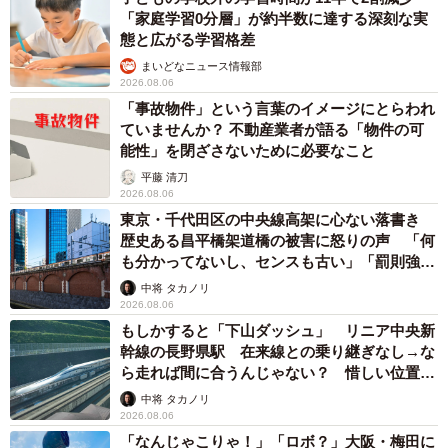
「家庭学習0分層」が約半数に達する深刻な実
態と広がる学習格差
まいどなニュース情報部
2026.08.06
「事故物件」という言葉のイメージにとらわれ
ていませんか？ 不動産業者が語る「物件の可
能性」を閉ざさないために必要なこと
平藤 清刀
2026.08.06
東京・千代田区の中央線高架に心ない落書き
歴史ある昌平橋架道橋の被害に怒りの声 「何
も分かってないし、センスも古い」「罰則強化
して」
中将 タカノリ
2026.08.06
もしかすると「下山ダッシュ」 リニア中央新
幹線の長野県駅 在来線との乗り継ぎなし→な
ら走れば間に合うんじゃない？ 惜しい位置関
係が反響
中将 タカノリ
2026.08.06
「なんじゃこりゃ！」「ロボ？」大阪・梅田に