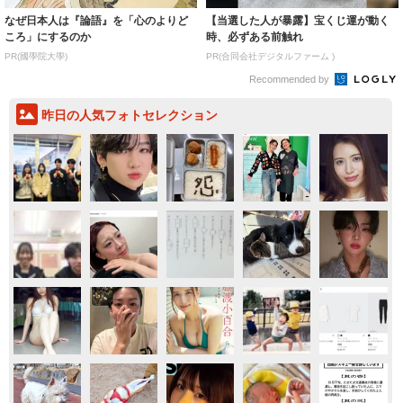
なぜ日本人は『論語』を「心のよりど
【当選した人が暴露】宝くじ運が動く
ころ」にするのか
時、必ずある前触れ
PR(國學院大學)
PR(合同会社デジタルファーム )
Recommended by
昨日の人気フォトセレクション