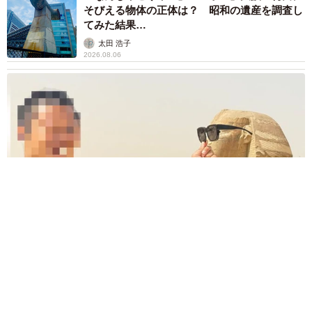
そびえる物体の正体は？ 昭和の遺産を調査し
てみた結果…
太田 浩子
2026.08.06
エジプトで自撮りしていたら、ガイドが「撮りますよ！」→ノ
リノリでポーズを取っていたら……スマホを返してもらえな
い 「日本人はカモ代表かも」「私は6時間で3万円払った」
宮前 晶子
2026.08.06