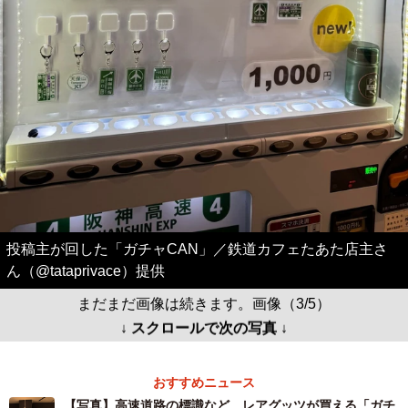
投稿主が回した「ガチャCAN」／鉄道カフェたあた店主さ
ん（@tataprivace）提供
まだまだ画像は続きます。画像（3/5）
↓ スクロールで次の写真 ↓
おすすめニュース
【写真】高速道路の標識など、レアグッツが買える「ガチ