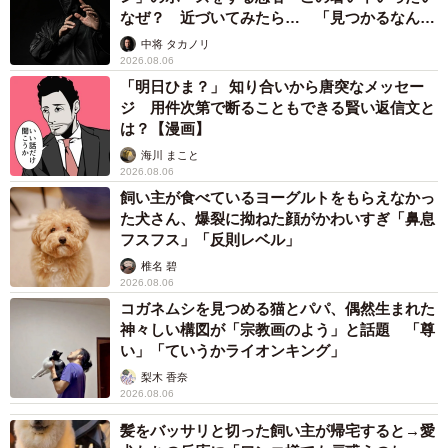
なぜ？ 近づいてみたら… 「見つかるなんて
未熟」
中将 タカノリ
2026.08.06
「明日ひま？」 知り合いから唐突なメッセー
ジ 用件次第で断ることもできる賢い返信文と
は？【漫画】
海川 まこと
2026.08.06
飼い主が食べているヨーグルトをもらえなかっ
た犬さん、爆裂に拗ねた顔がかわいすぎ「鼻息
フスフス」「反則レベル」
椎名 碧
2026.08.06
コガネムシを見つめる猫とパパ、偶然生まれた
神々しい構図が「宗教画のよう」と話題 「尊
い」「ていうかライオンキング」
梨木 香奈
2026.08.06
髪をバッサリと切った飼い主が帰宅すると→愛