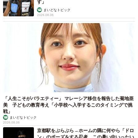
す」
まいどなトピック
2026.08.06
「人生こそがバラエティー」 マレーシア移住を報告した菊地亜
美 子どもの教育考え「小学校へ入学するこのタイミングで挑
戦」
まいどなトピック
2026.08.06
京都駅をぶらぶら→ホームの隅に何やら「ドロ
ン」のポーズをする忍者 この暑い中いったい