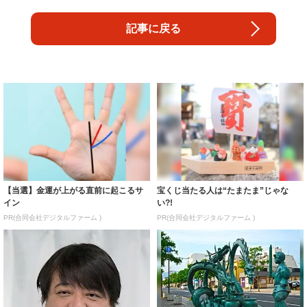
記事に戻る
【当選】金運が上がる直前に起こるサ
宝くじ当たる人は“たまたま”じゃな
イン
い?!
PR(合同会社デジタルファーム )
PR(合同会社デジタルファーム )