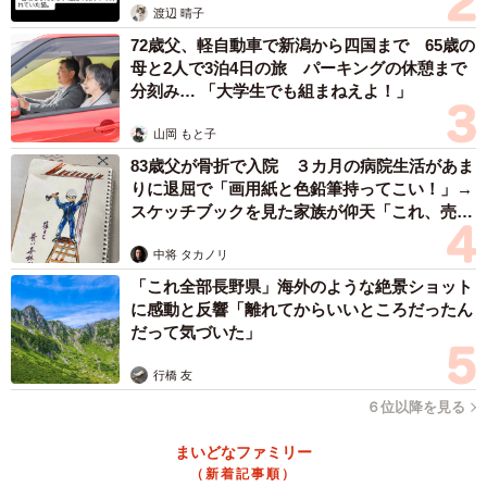
渡辺 晴子
72歳父、軽自動車で新潟から四国まで 65歳の
母と2人で3泊4日の旅 パーキングの休憩まで
分刻み… 「大学生でも組まねえよ！」
山岡 もと子
83歳父が骨折で入院 ３カ月の病院生活があま
りに退屈で「画用紙と色鉛筆持ってこい！」→
スケッチブックを見た家族が仰天「これ、売れ
ますよ…」
中将 タカノリ
「これ全部長野県」海外のような絶景ショット
に感動と反響「離れてからいいところだったん
だって気づいた」
行橋 友
６位以降を見る
まいどなファミリー
（新着記事順）