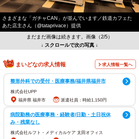
さまざまな「ガチャCAN」が並んでいます／鉄道カフェた
あた店主さん（@tataprivace）提供
まだまだ画像は続きます。画像（2/5）
↓ スクロールで次の写真 ↓
まいどなの求人情報
求人情報一覧へ
整形外科での受付・医療事務/福井県福井市
株式会社UPP
福井県 福井市
派遣社員：時給1,150円
病院勤務の医療事務・経験者/日勤・土日祝休
み・残業なし
株式会社ルフト・メディカルケア 太田オフィス