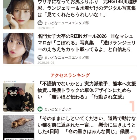
ウサギになってお尻ふりふり 元NGT48川越紗
彩、ランジェリー＆水着だけのデジタル写真集
は「見てくれたらうれしいな！」
まいどなニュースエンタメ部
2026.08.05
名門女子大卒のRIZINガール2026 Hなマシュ
マロが「こぼれる」写真集 「透けランジェリ
ーのえちえちカット載ってるよ」と自信あり
まいどなニュースエンタメ部
2026.08.05
アクセスランキング
「不謹慎でないかと」実力派歌手、熊本へ支援
物資…運搬トラックの車体デザインにためら
い 「痛いほど伝わる」「行動され立派」
まいどなトピック
「そのままにしといてください」道路で動けな
い猫を前に返された一言… 懸命に生きようと
した4日間 「命の重さはみんな同じ」保護団
体代表の訴え