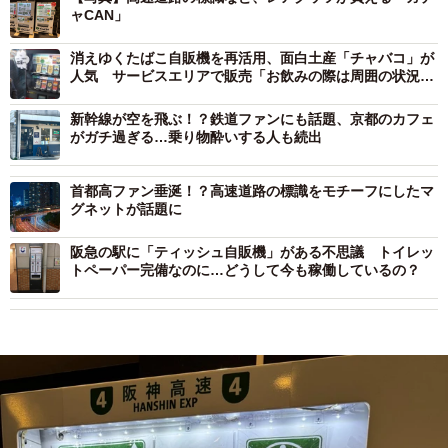
ャCAN」
消えゆくたばこ自販機を再活用、面白土産「チャバコ」が
人気 サービスエリアで販売「お飲みの際は周囲の状況に
配慮するよう」
新幹線が空を飛ぶ！？鉄道ファンにも話題、京都のカフェ
がガチ過ぎる…乗り物酔いする人も続出
首都高ファン垂涎！？高速道路の標識をモチーフにしたマ
グネットが話題に
阪急の駅に「ティッシュ自販機」がある不思議 トイレッ
トペーパー完備なのに…どうして今も稼働しているの？