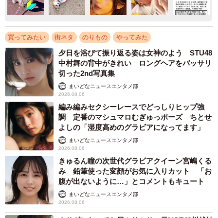
買ってみたい
街ネタ
のりもの
やってみた
夕日を浴びて振り返る姿は女神のよう STU48
中村舞の背中がきれい ロングヘアをバッサリ
切った2nd写真集
まいどなニュースエンタメ部
2026.08.06
編み編みセクシーレースでどっしりヒップ強
調 定番のマシュマロむぎゅっポーズ ちとせ
よしの「湿度高めのグラビアになってます」
まいどなニュースエンタメ部
2026.08.06
きゅるん瞳の次世代グラビアクイーン宮嶋くる
み 鉛筆使った変顔がお気に入りカット 「お
腹が出ないように…」とコメントもキュート
まいどなニュースエンタメ部
2026.08.06