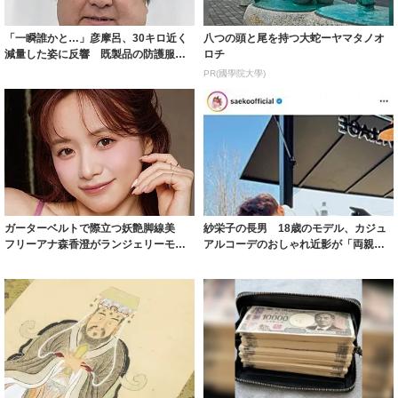
「一瞬誰かと…」彦摩呂、30キロ近く
八つの頭と尾を持つ大蛇ーヤマタノオ
減量した姿に反響 既製品の防護服が
ロチ
着られると...
PR(國學院大學)
ガーターベルトで際立つ妖艶脚線美
紗栄子の長男 18歳のモデル、カジュ
フリーアナ森香澄がランジェリーモデ
アルコーデのおしゃれ近影が「両親の
ルに ｢PE...
いいとこ取...