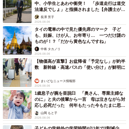
中、小学生とあわや衝突！ 「歩道走行は道交
法違反でしょ」と指摘されました【弁護士が解
説】
長澤 芳子
2026.08.06
タイの電車の中で見た優先席のマーク 子ど
も、妊娠、けが人、お年寄り… 一つだけ謎の
ものが！？「だから黄色なんですね」
中将 タカノリ
2026.08.06
【物価高が直撃】お盆帰省「予定なし」が約半
数 新幹線・高速バスの「使い分け」が鮮明に
まいどなニュース情報部
2026.08.06
1歳息子が腕を亜脱臼 「奥さん、専業主婦な
のに」と夫の後輩から一言 母は泣きながら対
応し必死だった 何年もたった今もたまに思い
出し…
山岡 もと子
2026.08.06
子どもの学校外の学習時間が11年で2割減少