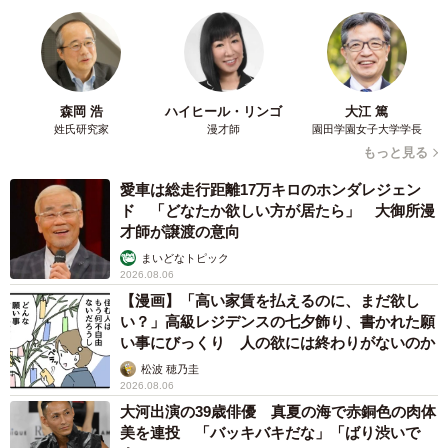
森岡 浩
ハイヒール・リンゴ
大江 篤
姓氏研究家
漫才師
園田学園女子大学学長
もっと見る
愛車は総走行距離17万キロのホンダレジェン
ド 「どなたか欲しい方が居たら」 大御所漫
才師が譲渡の意向
まいどなトピック
2026.08.06
【漫画】「高い家賃を払えるのに、まだ欲し
い？」高級レジデンスの七夕飾り、書かれた願
い事にびっくり 人の欲には終わりがないのか
松波 穂乃圭
2026.08.06
大河出演の39歳俳優 真夏の海で赤銅色の肉体
美を連投 「バッキバキだな」「ばり渋いで