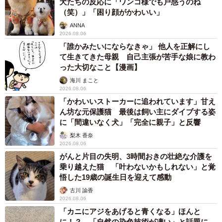
犬たちの反応に「ワンコ様でも戸惑うのね
（笑）」「困り顔がかわいい」
ANNA
2026.08.06
「誰かみたいにならなきゃ」 他人を正解にし
て生きてきた母親 自己主張が苦手な娘に教わ
った大切なこと【漫画】
海川 まこと
2026.08.06
「かわいいストーカーに追われています」甘え
ん坊な元保護猫 最後は飼い主にダイブする姿
に「間違いなく犬」「完全に親子」と反響
梨木 香奈
2026.08.06
がんと片目の失明、3時間おきの壮絶な介護を
乗り越えた猫 「叶わないかもしれない」と覚
悟した19歳の誕生日を迎えて感動
古川 諭香
2026.08.06
「カニにアジをあげると青くなる」ほんと
に！？ 「自然の染色技術が凄い」と話題に