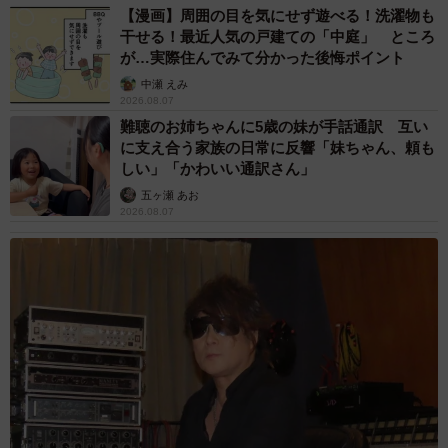
【漫画】周囲の目を気にせず遊べる！洗濯物も
干せる！最近人気の戸建ての「中庭」 ところ
が…実際住んでみて分かった後悔ポイント
中瀬 えみ
2026.08.07
難聴のお姉ちゃんに5歳の妹が手話通訳 互い
に支え合う家族の日常に反響「妹ちゃん、頼も
しい」「かわいい通訳さん」
五ヶ瀬 あお
5/7
2026.08.07