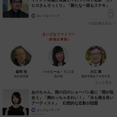
ヘッドマークなど、本物の鉄道部品のコレクションが所狭
ヒロさんそっくり」「新たな一面もステキ」
しと並べられている。蒐集は現在進行形で続いており、常
まいどなトピック
連客からは「あれ？この前なかったよね…また増えて
６位以降を見る
る？」とツッコミが入るのが日常風景ということだ。
まいどなファミリー
鉄道要素ばかり先に紹介してしまったが、もちろん食事や
（新着記事順）
ドリンクも注文でき、車窓をながめながらいただくと気分
は完全に食堂車。筆者が今回オーダーしたのは特製カレー
ライス（スープ付き）、ドリンク、ニューヨークチーズケ
ーキ。特製カレーは辛さ控えめで、お子さま連れにも人気
森岡 浩
ハイヒール・リンゴ
大江 篤
とのこと。いずれも美味しくボリュームもあり大満足だっ
姓氏研究家
漫才師
園田学園女子大学学長
もっと見る
た。
あのちゃん、雨の日のショーパン姿に「雨が似
合う」「脚めっちゃきれい！」「水も滴る良い
アーティスト」 幻想的な近影が話題
まいどなメディア
2026.08.07