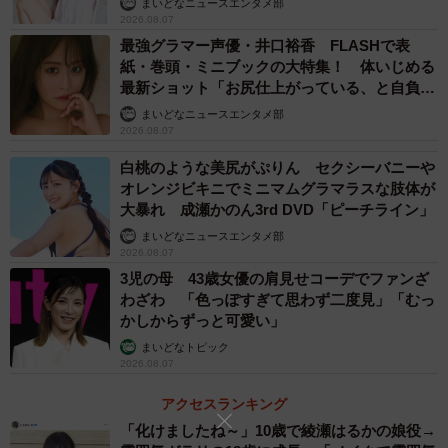
まいどなニュースエンタメ部
2026.08.07
最強グラマー声優・井口裕香 FLASHで表
紙・巻頭・ミニブックの大特集！ 体いじめる
最新ショット「お尻仕上がっている、と自負し
ています」「いくつになっても理想の身体でい
まいどなニュースエンタメ部
たい」
2026.08.07
白桃のような美尻がぷりん セクシーバニーや
オレンジビキニでミニマムグラマラスな肢体が
大暴れ 成瀬かのん3rd DVD「ピーチライン」
まいどなニュースエンタメ部
2026.08.07
3児の母 43歳女優の肩見せコーデでファンざ
わざわ 「色っぽすぎて思わず二度見」「むっ
3/7
かしからずっと可愛い」
まいどなトピック
2026.08.07
アクセスランキング
「化けましたね～」10歳で綾瀬はるかの娘役→