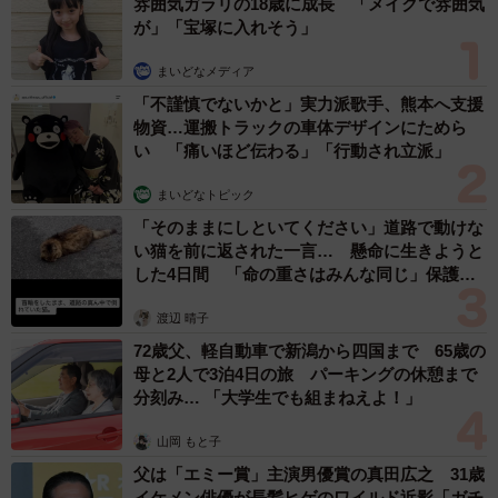
雰囲気ガラリの18歳に成長 「メイクで雰囲気
が」「宝塚に入れそう」
まいどなメディア
「不謹慎でないかと」実力派歌手、熊本へ支援
物資…運搬トラックの車体デザインにためら
い 「痛いほど伝わる」「行動され立派」
まいどなトピック
「そのままにしといてください」道路で動けな
4/7
い猫を前に返された一言… 懸命に生きようと
した4日間 「命の重さはみんな同じ」保護団
体代表の訴え
驚くべきは、能勢電鉄で約3年前まで使われていた反転フラ
渡辺 晴子
ップ式案内表示機（通称パタパタ表示機）。実はこれ、現
72歳父、軽自動車で新潟から四国まで 65歳の
在の運行ダイヤと連動しており、京都にいながら「今、能
母と2人で3泊4日の旅 パーキングの休憩まで
勢電鉄がどこへ向かって走っているのか」が分かるとい
分刻み… 「大学生でも組まねえよ！」
う。……ここまでくると、もう唖然。
山岡 もと子
父は「エミー賞」主演男優賞の真田広之 31歳
3階のスペースには他にも店主が幼少期から蒐集した標識、
イケメン俳優が長髪ヒゲのワイルド近影「ガチ