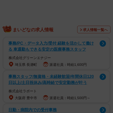
1/7
近くには京都鉄道博物館もあり、まさに鉄道好きのための
まいどなの求人情報
求人情報一覧へ
エリア。だが、この店の魅力は単なる「鉄道モチーフのカ
フェ」では終わらない。
事務/PC・データ入力/受付 経験を活かして働け
る 車通勤もできる安定の医療事務スタッフ
店内に足を踏み入れると、そこにあるのは本物の新幹線の
株式会社グリーンエナジー
座椅子と窓枠。窓の外には走行映像が流れ、視界いっぱい
埼玉県 長瀞町
派遣社員：時給1,600円
に広がるのは、まるで旅の途中の車窓風景だ。…しかし、
よく見ると違和感がある。窓の外に広がるのは、地上では
事務スタッフ/無資格・未経験歓迎/年間休日120
なく空。
日以上/土日祝休み/高時給で安定勤務が叶う
株式会社ラポート
大阪府 豊中市
派遣社員：時給1,500円～
日勤・病院内での受付事務