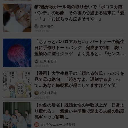
る。
猫2匹が段ボール箱の取り合いで「ポコスカ猫
パンチ」の応酬 その後の心温まる結末に「愛
～！」「おばちゃん泣きそうや…」
鉄道好きの方には、ぜひ一度、“好きの極み”が作り出す世界
梨木 香奈
を体感してほしい。
2026.08.07
「ちょっとババロアみたい」パートナーの誕生
【店舗情報】鉄道カフェTA-TA（たあた）
日に手作りトートバッグ 完成まで1年 淡い
住所：京都市下京区（梅小路公園から徒歩5分）
藍染めに漂うクラゲ よく見ると…「センスす
営業時間：12:00〜20:00（ラストオーダー19:30）
ごい」
山岡 もと子
2026.08.07
定休日：水曜日・木曜日
【漫画】大学生息子の「頼れる彼氏」っぷりを
公式Instagram：
https://www.instagram.com/cafe.tatakyoto
見て母は絶句 「起きなよ、遅刻するよ」っ
て…あなた毎朝私が起こしてますけど？笑
松波 穂乃圭
2026.08.07
【お盆の帰省】既婚女性の半数以上が「日常よ
り疲れる」 気遣いや準備で深まる夫婦の温度
感ギャップ鮮明に
まいどなニュース情報部