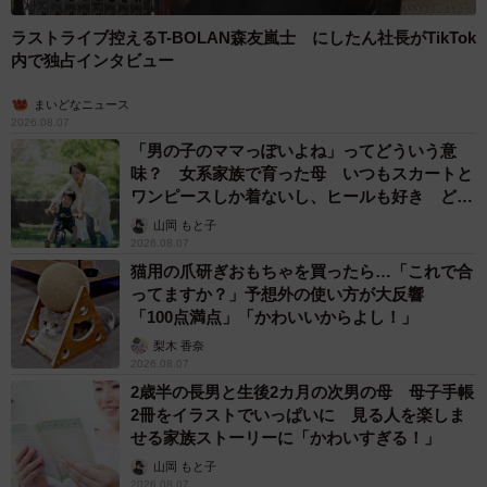
ラストライブ控えるT-BOLAN森友嵐士 にしたん社長がTikTok
内で独占インタビュー
まいどなニュース
6/7
2026.08.07
「男の子のママっぽいよね」ってどういう意
味？ 女系家族で育った母 いつもスカートと
この“空飛ぶ新幹線”を生み出したのは、関東出身の店主。
ワンピースしか着ないし、ヒールも好き どの
「とにかく京都が好き」という理由から移住を決意し、鉄
へんが…
山岡 もと子
道カフェを開くなら…と物件を探していたところ、京都鉄
2026.08.07
道博物館近くの現在の場所に出会ったそう。
猫用の爪研ぎおもちゃを買ったら…「これで合
ってますか？」予想外の使い方が大反響
「100点満点」「かわいいからよし！」
取材を通して感じたのは、この店主は間違いなく愛される
梨木 香奈
べき本物の変態だということ（ちなみに「変態と呼ばれる
2026.08.07
のは嬉しい」とのことなので、あえて使わせていただ
2歳半の長男と生後2カ月の次男の母 母子手帳
2冊をイラストでいっぱいに 見る人を楽しま
く）。「好き」をここまで形にした鉄道カフェは、正直初
せる家族ストーリーに「かわいすぎる！」
めて見た。徹底した“本物感”を追い求め、日々試行錯誤を重
山岡 もと子
ねる姿は本当に素敵。…素敵なのだが、やっぱり変態であ
2026.08.07