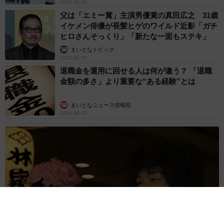
2026.08.07
父は「エミー賞」主演男優賞の真田広之 31歳
イケメン俳優が長髪ヒゲのワイルド近影「ガチ
ヒロさんそっくり」「新たな一面もステキ」
まいどなトピック
2026.08.07
退職金を運用に回せる人は何が違う？ 「退職
金額の多さ」より重要な“ある経験”とは
まいどなニュース情報部
2026.08.07