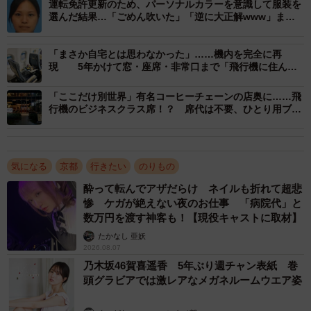
運転免許更新のため、パーソナルカラーを意識して服装を
選んだ結果…「ごめん吹いた」「逆に大正解www」まさ
2/7
かの姿が110万再生
「まさか自宅とは思わなかった」……機内を完全に再
そう、このカフェでは、新幹線の窓枠に飛行機から撮影し
現 5年かけて窓・座席・非常口まで「飛行機に住んで
みたいと思ったから」
た映像を流すことで、
「空飛ぶ新幹線」
という前代未聞の
「ここだけ別世界」有名コーヒーチェーンの店奥に……飛
体験を実現しているのだ。驚くのは映像だけではない。座
行機のビジネスクラス席！？ 席代は不要、ひとり用ブー
ス席が話題
椅子には振動装置が仕込まれており、店主自らが撮影した
映像に合わせて微妙に揺れる。実際、取材時に同行した乗
り物酔いしやすい人は、「や、やばい…ちょっと酔う…」
気になる
京都
行きたい
のりもの
と本気で顔色が変わるほど。カフェなのに、乗り物酔いを
酔って転んでアザだらけ ネイルも折れて超悲
する。これ以上のリアルさがあるだろうか。
惨 ケガが絶えない夜のお仕事 「病院代」と
数万円を渡す神客も！【現役キャストに取材】
新幹線席以外にも、心を掴まれるポイントは多い。店内に
たかなし 亜妖
2026.08.07
は本物の運転席が設置され、音もすべて実際の走行音。そ
乃木坂46賀喜遥香 5年ぶり週チャン表紙 巻
れっぽいではなく、本物にこだわる姿勢が徹底されてい
頭グラビアでは激レアなメガネルームウエア姿
る。