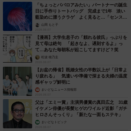
「ちょっとババロアみたい」パートナーの誕生
日に手作りトートバッグ 完成まで1年 淡い
藍染めに漂うクラゲ よく見ると…「センスす
ごい」
山岡 もと子
2026.08.07
【漫画】大学生息子の「頼れる彼氏」っぷりを
見て母は絶句 「起きなよ、遅刻するよ」っ
て…あなた毎朝私が起こしてますけど？笑
松波 穂乃圭
2026.08.07
【お盆の帰省】既婚女性の半数以上が「日常よ
り疲れる」 気遣いや準備で深まる夫婦の温度
感ギャップ鮮明に
まいどなニュース情報部
2026.08.07
父は「エミー賞」主演男優賞の真田広之 31歳
イケメン俳優が長髪ヒゲのワイルド近影「ガチ
ヒロさんそっくり」「新たな一面もステキ」
まいどなトピック
2026.08.07