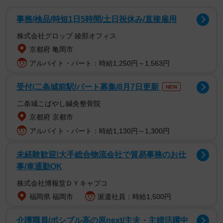
事務/検品/時短1日5時間/土日祝休み/直接雇用
株式会社グロップ 綾部オフィス
京都府 亀岡市
アルバイト・パート：時給1,250円～1,563円
受付/二条城前駅/パート募集/8月7日更新
NEW
二条城こばやし鍼灸整骨院
京都府 京都市
アルバイト・パート：時給1,130円～1,300円
未経験歓迎!大手総合物流会社で貿易事務のお仕
事/車通勤OK
株式会社博報堂ＤＹキャプコ
福岡県 福岡市
派遣社員：時給1,500円
介護職員/ポシブル高の原next/主夫・主婦活躍中