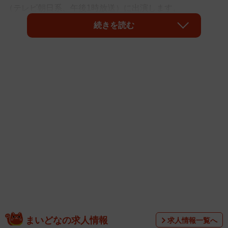
（テレビ朝日系、午後1時放送）に出演します。
続きを読む
1965年東京都生まれの伊代さんは、81年、「センチメンタ
ル・ジャーニー」で歌手デビューしました。「伊代はまだ
16だから」のフレーズがファンたちの胸にささり、自身最
大のヒット曲に。翌82年には「日本レコード大賞」新人賞
をはじめ、多くの音楽新人賞を受賞しました。同期にはシ
ブがき隊、中森明菜さん、小泉今日子さん、堀ちえみさ
ん、石川秀美さん、早見優さんらスターがめじろ押しで、
「花の82年組」と呼ばれています。93年に番組での共演が
きっかけで知り合ったお笑いタレントのヒロミさんと結婚
し、2児の母となりました。長男の小園凌央（りょお）さん
は現在、俳優として活躍中です。
まいどなの求人情報
求人情報一覧へ