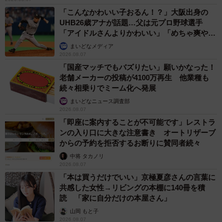
「こんなかわいい子おるん！？」大阪出身の
UHB26歳アナが話題…父は元プロ野球選手
「アイドルさんよりかわいい」「めちゃ爽や
か」
まいどなメディア
2026.08.07
「国産マッチでもバズりたい」願いかなった！
老舗メーカーの投稿が4100万再生 他業種も
続々相乗りでミーム化へ発展
まいどなニュース調査部
2026.08.07
「即座に案内することが不可能です」レストラ
ンの入り口に大きな注意書き オートリザーブ
からの予約を拒否するお断りに賛同者続々
中将 タカノリ
2026.08.07
「本は買うだけでいい」京極夏彦さんの言葉に
共感した女性→リビングの本棚に140冊を積
読 「家に自分だけの本屋さん」
山岡 もと子
2026.08.07