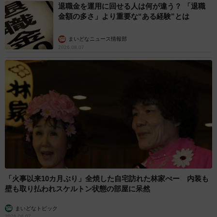
退職金を運用に回せる人は何が違う？ 「退職
金額の多さ」より重要な“ある経験”とは
まいどなニュース情報部
2026.08.07
「火事以来10カ月ぶり」全焼した自宅訪れた林家ぺー 内装も
壁も取り払われスケルトン状態の部屋に呆然
まいどなトピック
2026.08.07