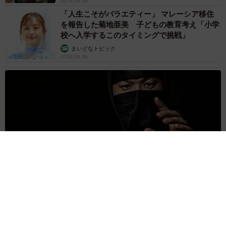
2026.08.06
「人生こそがバラエティー」 マレーシア移住
を報告した菊地亜美 子どもの教育考え「小学
校へ入学するこのタイミングで挑戦」
まいどなトピック
2026.08.06
京都駅をぶらぶら→ホームの隅に何やら「ドロン」のポーズを
する忍者 この暑い中いったいなぜ？ 近づいてみたら…
「見つかるなんて未熟」
中将 タカノリ