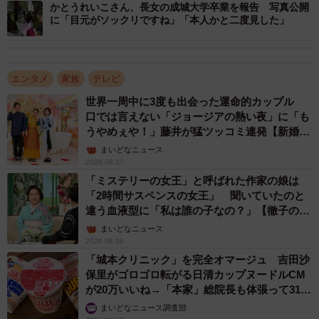
かとうれいこさん、長女の成城大学卒業を報告 写真公開
す。
に「目元がソックリですね」「本人かと二度見した」
エンタメ
家族
テレビ
世界一周中に3度も出会った運命的カップル
口では言えない「ジョージアの熱い夜」に「も
うやめぇや！」藤井が猛ツッコミ連発【新婚さ
ん】
まいどなニュース
2026.08.07
「ミステリーの女王」と呼ばれた作家の娘は
「2時間サスペンスの女王」 聞いていたのと
違う血液型に「私は誰の子なの？」【徹子の部
屋】
3/3
まいどなニュース
2026.08.06
黒柳徹子さん（右）とトークを展開する松本伊代さん
「城本クリニック」を完全オマージュ 吉田沙
保里がゴロゴロ転がる日清カップヌードルCM
そんな伊代さん、はじめは心細かったものの、会場で隣の
が20万いいね→「本家」総院長も体張って31万
いいね
席の人と友だちになり、“ファン仲間”たちと情報交換をして
まいどなニュース調査部