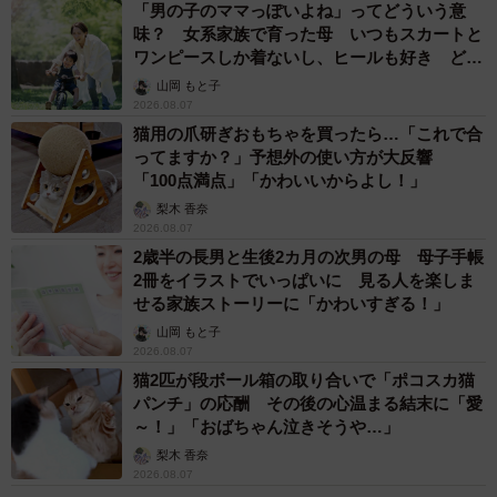
「男の子のママっぽいよね」ってどういう意
味？ 女系家族で育った母 いつもスカートと
ワンピースしか着ないし、ヒールも好き どの
へんが…
山岡 もと子
2026.08.07
猫用の爪研ぎおもちゃを買ったら…「これで合
ってますか？」予想外の使い方が大反響
「100点満点」「かわいいからよし！」
梨木 香奈
2026.08.07
2歳半の長男と生後2カ月の次男の母 母子手帳
2冊をイラストでいっぱいに 見る人を楽しま
せる家族ストーリーに「かわいすぎる！」
山岡 もと子
2026.08.07
猫2匹が段ボール箱の取り合いで「ポコスカ猫
パンチ」の応酬 その後の心温まる結末に「愛
～！」「おばちゃん泣きそうや…」
梨木 香奈
2026.08.07