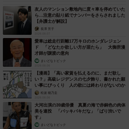
友人のマンション敷地内に度々車を停めていた
ら…注意の貼り紙でナンバーをさらされました
【弁護士が解説】
長澤 芳子
2026.08.07
愛車は総走行距離17万キロのホンダレジェン
ド 「どなたか欲しい方が居たら」 大御所漫
才師が譲渡の意向
まいどなトピック
2026.08.06
【漫画】「高い家賃を払えるのに、まだ欲し
い？」高級レジデンスの七夕飾り、書かれた願
い事にびっくり 人の欲には終わりがないのか
松波 穂乃圭
2026.08.06
大河出演の39歳俳優 真夏の海で赤銅色の肉体
美を連投 「バッキバキだな」「ばり渋いで
す」
まいどなトピック