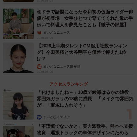
2026.08.05
いるそう。その経験が、自身のアイドル活動にも新たな気
朝ドラで話題になった令和初の仮面ライダー俳
づきを与えてくれたといいます。
優が初登場 女手ひとつで育ててくれた母の手
伝いで料理人を夢見たことも【徹子の部屋】
まいどなニュース
2026.08.05
【2026上半期タレントCM起用社数ランキン
グ】今田美桜と大谷翔平を僅差で抑えた1位
は？
まいどなニュース情報部
2026.08.05
アクセスランキング
「化けましたね～」10歳で綾瀬はるかの娘役→
雰囲気ガラリの18歳に成長 「メイクで雰囲気
が」「宝塚に入れそう」
まいどなメディア
「不謹慎でないかと」実力派歌手、熊本へ支援
物資…運搬トラックの車体デザインにためら