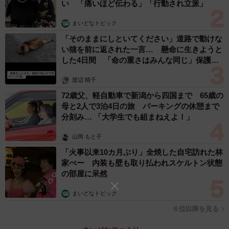
い 「痛いほど伝わる」「行動され立派」
まいどなトピック
「そのままにしといてください」道路で動けな
い猫を前に返された一言… 懸命に生きようと
した4日間 「命の重さはみんな同じ」保護団
体代表の訴え
渡辺 晴子
72歳父、軽自動車で新潟から四国まで 65歳の
母と2人で3泊4日の旅 パーキングの休憩まで
分刻み… 「大学生でも組まねえよ！」
山岡 もと子
「火事以来10カ月ぶり」全焼した自宅訪れた林
家ぺー 内装も壁も取り払われスケルトン状態
の部屋に呆然
まいどなトピック
６位以降を見る