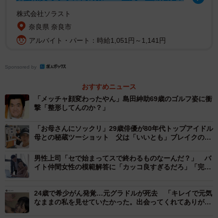
2/3
株式会社ソラスト
奈良県 奈良市
クローゼットに「推し活グッズ」を隠し持っているという松本伊代さん
アルバイト・パート：時給1,051円～1,141円
伊代さん自身は当初、「還暦」という言葉に抵抗があり
「スイート60」と呼び替えていましたが、周囲の祝福を経
Sponsored by
て次第に言葉に慣れていったとのことです。一方の徹子さ
おすすめニュース
んは、アイドル黄金期を彩った「花の82年組」の面々が
「メッチャ顔変わったやん」島田紳助69歳のゴルフ姿に衝
続々と還暦を迎えていることに、驚きを隠せません。
撃「整形してんのか？」
「お母さんにソックリ」29歳俳優が80年代トップアイドル
番組では、ハワイへ家族旅行に出かけたことや、夫のヒロ
母との秘蔵ツーショット 父は「いいとも」ブレイクの大
ミさんとおしゃべりしながらウォーキングを続けているこ
物芸人
男性上司「セで始まってスで終わるものなーんだ？」 バ
となど、にぎやかな日常も明かされます。また、自身のク
イト仲間女性の模範解答に「カッコ良すぎるだろ」「完璧
ローゼットに「推し活グッズ」を隠し持っているのです
な返し！」
が、ヒロミさんとは互いの趣味については干渉し合わない
24歳で希少がん発覚…元グラドルが死去 「キレイで元気
スタンスだとか。伊代さんは独りで韓国俳優のファンミー
なままの私を見せていたかった。出会ってくれてありがと
う」と大みそかに投稿
ティングへ参加するなど、「推し活」に励んでいるそうで