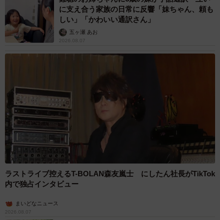
に支え合う家族の日常に反響「妹ちゃん、頼も
しい」「かわいい通訳さん」
五ヶ瀬 あお
2026.08.07
ラストライブ控えるT-BOLAN森友嵐士 にしたん社長がTikTok
内で独占インタビュー
まいどなニュース
2026.08.07