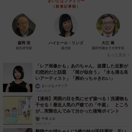
まいどなファミリー
（新着記事順）
森岡 浩
ハイヒール・リンゴ
大江 篤
姓氏研究家
漫才師
園田学園女子大学学長
もっと見る
「レア画像かも」あのちゃん、披露した近影が
幻想的だと話題 「雨が似合う」「水も滴る良
いアーティスト」「脚めっちゃきれい」
まいどなメディア
2026.08.07
【漫画】周囲の目を気にせず遊べる！洗濯物も
干せる！最近人気の戸建ての「中庭」 ところ
が…実際住んでみて分かった後悔ポイント
中瀬 えみ
2026.08.07
難聴のお姉ちゃんに5歳の妹が手話通訳 互い