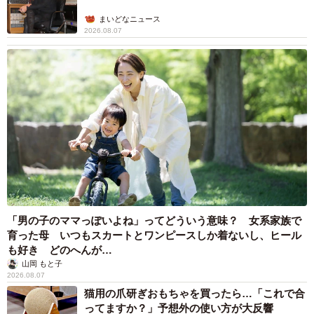
まいどなニュース
2026.08.07
「男の子のママっぽいよね」ってどういう意味？ 女系家族で
育った母 いつもスカートとワンピースしか着ないし、ヒール
も好き どのへんが…
山岡 もと子
2026.08.07
猫用の爪研ぎおもちゃを買ったら…「これで合
ってますか？」予想外の使い方が大反響