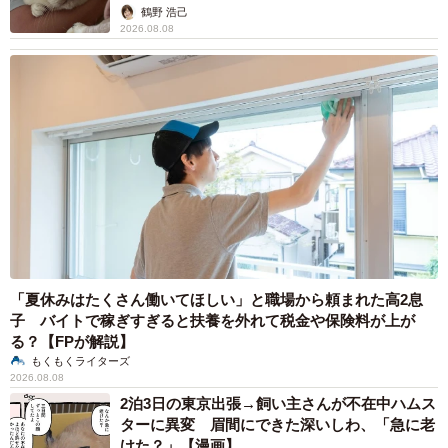
鶴野 浩己
2026.08.08
「夏休みはたくさん働いてほしい」と職場から頼まれた高2息
子 バイトで稼ぎすぎると扶養を外れて税金や保険料が上が
る？【FPが解説】
もくもくライターズ
2026.08.08
2泊3日の東京出張→飼い主さんが不在中ハムス
ターに異変 眉間にできた深いしわ、「急に老
けた？」【漫画】