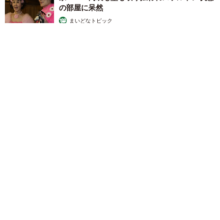
の部屋に呆然
まいどなトピック
2026.08.07
「こんなかわいい子おるん！？」大阪出身のUHB26歳アナが話
題…父は元プロ野球選手 「アイドルさんよりかわいい」「め
ちゃ爽やか」
まいどなメディア
2026.08.07
世界一周中に3度も出会った運命的カップル