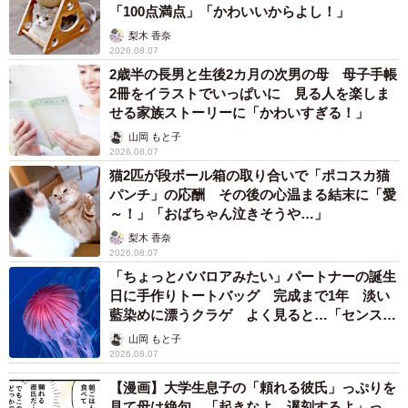
「100点満点」「かわいいからよし！」
梨木 香奈
2026.08.07
2歳半の長男と生後2カ月の次男の母 母子手帳
2冊をイラストでいっぱいに 見る人を楽しま
せる家族ストーリーに「かわいすぎる！」
山岡 もと子
2026.08.07
猫2匹が段ボール箱の取り合いで「ポコスカ猫
パンチ」の応酬 その後の心温まる結末に「愛
～！」「おばちゃん泣きそうや…」
梨木 香奈
2026.08.07
「ちょっとババロアみたい」パートナーの誕生
日に手作りトートバッグ 完成まで1年 淡い
藍染めに漂うクラゲ よく見ると…「センスす
ごい」
山岡 もと子
2026.08.07
【漫画】大学生息子の「頼れる彼氏」っぷりを
見て母は絶句 「起きなよ、遅刻するよ」っ