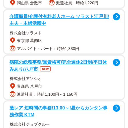
岡山県 倉敷市
派遣社員：時給1,220円
介護職員/介護付有料老人ホーム ソラスト江戸川/
主夫・主婦活躍中
また、「最後の最後までキレイで元気なままの私を見せて
株式会社ソラスト
いたかったので、インスタライブなどをして終わりたかっ
東京都 葛飾区
たのですが現状それが出来ない事、そしてそれが私自身と
アルバイト・パート：時給1,330円
ても悔しいということを、ご理解していただければありが
病院の総務事務/無資格可/完全週休2日制/平日休
たいです」とし、「ですが！この先、不意にでも『なんか
みあり/八戸市
NEW
藤乃あおいってグラビアいたな』と思い出してもらえた時
株式会社アソシオ
は、キレイなままの元気いっぱいだった私だけを覚えてい
青森県 八戸市
て、思い出してくれたら嬉しいです。それだけで私は十分
派遣社員：時給1,100円～1,150円
に幸せです」と伝えた。
激レア 短時間の事務!13:00～!昼からカンタン事
最後には「これまでの5年間、藤乃あおいという私を支えて
務作業 KTM
くれて、沢山笑顔にしてくれて、沢山の笑顔をくれて、本
株式会社ジョブクルー
当にありがとうございました。出会ってくれてありがと