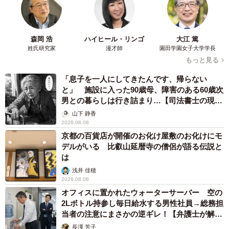
森岡 浩
ハイヒール・リンゴ
大江 篤
姓氏研究家
漫才師
園田学園女子大学学長
もっと見る
「息子を一人にしてきたんです、帰らない
と」 施設に入った90歳母、障害のある60歳次
男との暮らしは行き詰まり…【司法書士の現場
から】
山下 静香
2026.08.08
京都の百貨店が開催のお化け屋敷のお化けにモ
デルがいる 比叡山延暦寺の僧侶が語る伝説と
は
浅井 佳穂
2026.08.08
オフィスに置かれたウォーターサーバー 空の
2Lボトル持参し毎日給水する男性社員→総務担
当者の注意にまさかの逆ギレ！【弁護士が解
説】
長澤 芳子