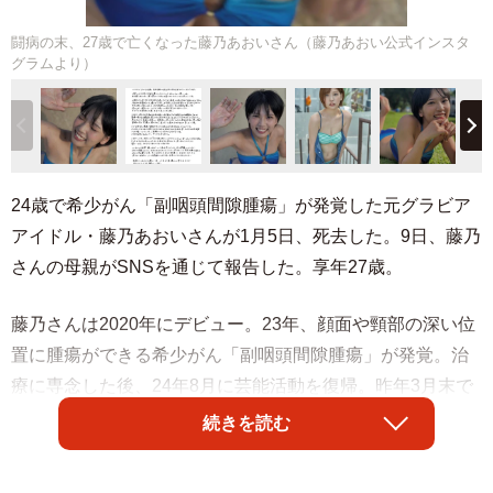
闘病の末、27歳で亡くなった藤乃あおいさん（藤乃あおい公式インスタ
グラムより）
24歳で希少がん「副咽頭間隙腫瘍」が発覚した元グラビア
アイドル・藤乃あおいさんが1月5日、死去した。9日、藤乃
さんの母親がSNSを通じて報告した。享年27歳。
藤乃さんは2020年にデビュー。23年、顔面や頸部の深い位
置に腫瘍ができる希少がん「副咽頭間隙腫瘍」が発覚。治
療に専念した後、24年8月に芸能活動を復帰。昨年3月末で
所属事務所を退所してフリーで活動していたが、デビュー5
続きを読む
周年の同年7月、12月31日をもって芸能活動を引退するこ
とを表明していた。