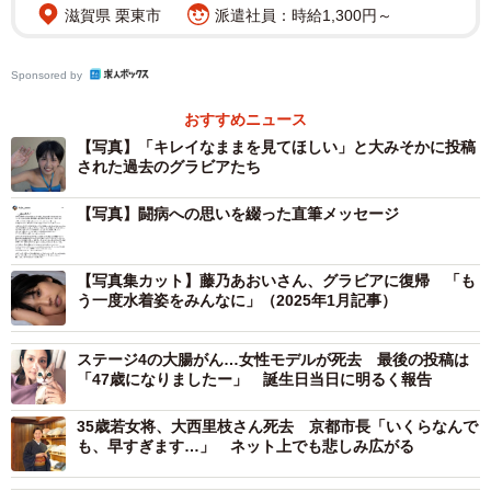
滋賀県 栗東市
派遣社員：時給1,300円～
う」と感謝を伝えた。
Sponsored by
◇
おすすめニュース
藤乃さんの訃報はSNSを通じて、「ご報告 藤乃あおいは
【写真】「キレイなままを見てほしい」と大みそかに投稿
された過去のグラビアたち
闘病生活を送っていましたが、1月5日に天明を全うしまし
た。生前の際は皆様に本当にお世話になりました。有難う
【写真】闘病への思いを綴った直筆メッセージ
御座いました。(藤乃あおいの母より)」と伝えられた。
【写真集カット】藤乃あおいさん、グラビアに復帰 「も
う一度水着姿をみんなに」（2025年1月記事）
ステージ4の大腸がん…女性モデルが死去 最後の投稿は
「47歳になりましたー」 誕生日当日に明るく報告
35歳若女将、大西里枝さん死去 京都市長「いくらなんで
も、早すぎます…」 ネット上でも悲しみ広がる