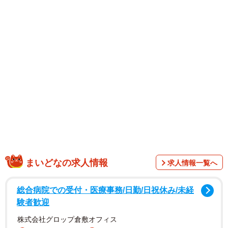
昨年の大みそかには、直筆メッセージを投稿。「正直この
ような形で引退の運びになったことは、めちゃくちゃに悔
しいです」と思いを吐露。そして、「今の私の状態的には
嘘でも『大丈夫』や『元気』と言える状態では全くありま
せん。7月に地元に帰ってからは、ほぼ体調のいい日はな
く、ずっと体調が悪いまま、全てにおいて悪化していく一
方で、本当にいつ何が起きてもおかしくない、ギリギリな
身体との戦いを日々送っております」と綴っていた。
まいどなの求人情報
求人情報一覧へ
総合病院での受付・医療事務/日勤/日祝休み/未経
験者歓迎
株式会社グロップ倉敷オフィス