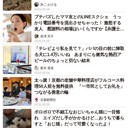
るか
井二 かける
2026.08.08
プチバズしたママ友とのLINEスクショ うっ
かり電話番号を流出させちゃった！ 激怒する
友人 慰謝料の相場はいくらですか【弁護士が
解説】
長澤 芳子
2026.08.08
「テレビより私を見て？」パパの目の前に陣取
る犬に1.4万いいね あまりにも健気な熱烈ア
ピールのちょっと切ない結末
梨木 香奈
2026.08.08
太っ腹！京都の老舗中華料理店がフルコース料
理50人前を無料提供 「一市民としてお礼を」
つながる善意の輪
京都新聞社
2026.08.08
ボロボロで不細工なおじいちゃん猫に一目惚
れ エイズだし手がかかるけど…おうちで暮ら
すと「おじ猫」だって可愛くなったよ！