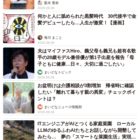
「尊…」
梨木 香奈
2026.08.08
何かと人に舐められた黒髪時代 30代後半で金
髪デビューしたら…人生が激変！【漫画】
海川 まこと
2026.08.08
夫はマイファスHiro、義父母も義兄も超有名歌
手の28歳モデル兼俳優が第1子出産を報告「母
子ともに健康…日々、大切に過ごしたい」
まいどなトピック
2026.08.08
お盆明けは介護相談が3割増加 帰省時に確認
したい「離れて暮らす親の異変」チェックポイ
ントは？
まいどなニュース情報部
2026.08.08
ITエンジニアがAIとつくる家庭菜園 ローカル
LLMのゆるふわAIたちとお話しながら開墾して
みたら… 夢の「スマートな菜園生活」実現な