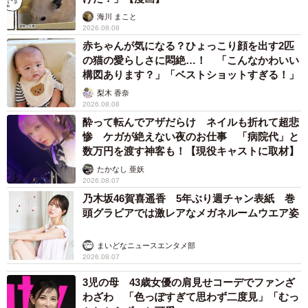
海川 まこと
2026.08.08
赤ちゃんが気になる？ひょっこり顔を出す2匹
の猫の愛らしさに悶絶…！ 「こんなかわいい
構図あります？」「ベストショットすぎる！」
梨木 香奈
2026.08.08
酔って転んでアザだらけ ネイルも折れて超悲
惨 ケガが絶えない夜のお仕事 「病院代」と
数万円を渡す神客も！【現役キャストに取材】
たかなし 亜妖
2026.08.07
乃木坂46賀喜遥香 5年ぶり週チャン表紙 巻
頭グラビアでは激レアなメガネルームウエア姿
まいどなニュースエンタメ部
2026.08.07
3児の母 43歳女優の肩見せコーデでファンざ
わざわ 「色っぽすぎて思わず二度見」「むっ