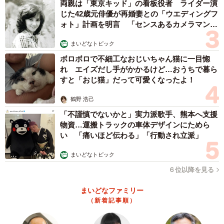
両親は「東京キッド」の看板役者 ライダー演
じた42歳元俳優が再婚妻との「ウエディングフ
ォト」計画を明言 「センスあるカメラマン求
む」
まいどなトピック
ボロボロで不細工なおじいちゃん猫に一目惚
れ エイズだし手がかかるけど…おうちで暮ら
すと「おじ猫」だって可愛くなったよ！
鶴野 浩己
「不謹慎でないかと」実力派歌手、熊本へ支援
物資…運搬トラックの車体デザインにためら
い 「痛いほど伝わる」「行動され立派」
まいどなトピック
６位以降を見る
まいどなファミリー
（新着記事順）