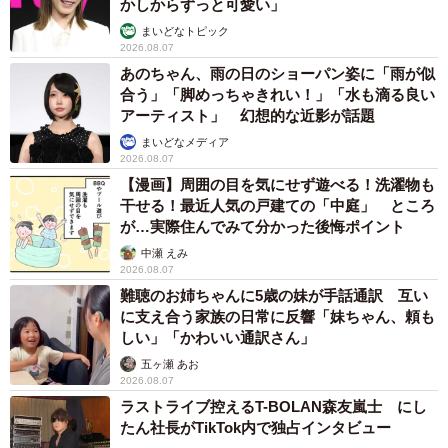
かしからずっと可愛い」
まいどなトピック
2026.08.07
あのちゃん、雨の日のショーパン姿に「雨が似
合う」「脚めっちゃきれい！」「水も滴る良い
アーティスト」 幻想的な近影が話題
まいどなメディア
2026.08.07
【漫画】周囲の目を気にせず遊べる！洗濯物も
干せる！最近人気の戸建ての「中庭」 ところ
が…実際住んでみて分かった後悔ポイント
中瀬 えみ
2026.08.07
難聴のお姉ちゃんに5歳の妹が手話通訳 互い
に支え合う家族の日常に反響「妹ちゃん、頼も
しい」「かわいい通訳さん」
五ヶ瀬 あお
2026.08.07
ラストライブ控えるT-BOLAN森友嵐士 にし
たん社長がTikTok内で独占インタビュー