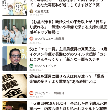
て…あなた毎朝私が起こしてますけど？笑
松波 穂乃圭
2026.08.07
【お盆の帰省】既婚女性の半数以上が「日常よ
り疲れる」 気遣いや準備で深まる夫婦の温度
感ギャップ鮮明に
まいどなニュース情報部
2026.08.07
父は「エミー賞」主演男優賞の真田広之 31歳
イケメン俳優が長髪ヒゲのワイルド近影「ガチ
ヒロさんそっくり」「新たな一面もステキ」
まいどなトピック
2026.08.07
退職金を運用に回せる人は何が違う？ 「退職
金額の多さ」より重要な“ある経験”とは
まいどなニュース情報部
2026.08.07
「火事以来10カ月ぶり」全焼した自宅訪れた林
家ぺー 内装も壁も取り払われスケルトン状態