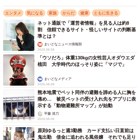
エンタメ
気になる
家族
からだ
健康
ともに生きる
ネット通販で「運営者情報」を見る人は約8
割 信頼できるサイト・怪しいサイトの判断基
準とは？
まいどなニュース情報部
2026.08.08
「ウソだろ」体重130kgの女性芸人オダウエダ
植田 大学時代のほっそり姿に「マジで」
まいどなメディア
2026.08.08
熊本地震でペット同伴の避難を諦める人に胸を
痛め… 被災ペットの受け入れ先をアプリに表
示する「動物避難所マップ」が始動
平藤 清刀
2026.08.08
原則ゆるっと週3勤務 カード支払い日直前は
鬼出勤 借金に追われる風俗嬢 それでも足り