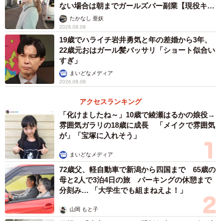
ない場合は朝までガールズバー副業【現役キャ
ストに取材】
たかなし 亜妖
2026.08.08
19歳でハライチ岩井勇気と年の差婚から3年、
22歳元おはガール髪バッサリ「ショート似合い
すぎ」
まいどなメディア
2026.08.08
アクセスランキング
「化けましたね～」10歳で綾瀬はるかの娘役→
雰囲気ガラリの18歳に成長 「メイクで雰囲気
が」「宝塚に入れそう」
まいどなメディア
72歳父、軽自動車で新潟から四国まで 65歳の
母と2人で3泊4日の旅 パーキングの休憩まで
分刻み… 「大学生でも組まねえよ！」
山岡 もと子