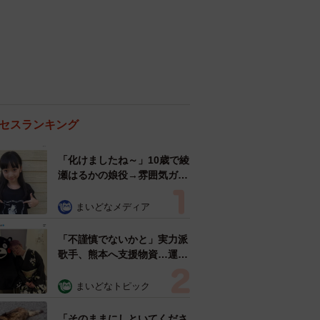
セスランキング
「化けましたね～」10歳で綾
瀬はるかの娘役→雰囲気ガラ
リの18歳に成長 「メイクで
雰囲気が」「宝塚に入れそ
まいどなメディア
う」
「不謹慎でないかと」実力派
歌手、熊本へ支援物資…運搬
トラックの車体デザインにた
めらい 「痛いほど伝わる」
まいどなトピック
「行動され立派」
「そのままにしといてくださ