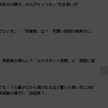
秋田犬の隣で…のんびりくつろぐ“付き添い犬”
てない犬」→「到着後」は？ 可愛い笑顔の純粋さに
、突然歯を鳴らして「カスタネット状態」に 病院に連
てる！？心臓が口から飛び出るほど驚いた飼い主に392
映画級の様子に「始祖鳥？」