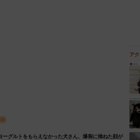
2/7
するライくん（飼い主さん提供）
たこの動画は大きな反響を呼び、投稿は3.9万いいねを
い秋田犬の
富（フウ）ちゃん
と、赤い秋田犬の
雷（ラ
裏側には、フウちゃんが歩んできた過酷な過去と、2匹
アク
しい話を聞いた。
もの
ヨーグルトをもらえなかった犬さん、爆裂に拗ねた顔が