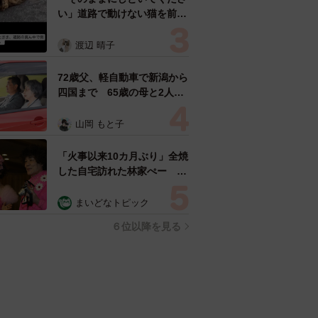
い」道路で動けない猫を前に
返された一言… 懸命に生き
ようとした4日間 「命の重
渡辺 晴子
さはみんな同じ」保護団体代
表の訴え
72歳父、軽自動車で新潟から
四国まで 65歳の母と2人で
3泊4日の旅 パーキングの休
憩まで分刻み… 「大学生で
山岡 もと子
も組まねえよ！」
「火事以来10カ月ぶり」全焼
した自宅訪れた林家ぺー 内
装も壁も取り払われスケルト
ン状態の部屋に呆然
まいどなトピック
６位以降を見る