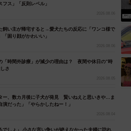
スフス」「反則レベル」
2026.08.06
た飼い主が帰宅すると→愛犬たちの反応に「ワンコ様で
」「困り顔がかわいい」
2026.08.06
の「時間外診療」が減少の理由は？ 夜間や休日の“時
難しさ
2026.08.05
ター、数カ月後に子犬が発見 賢いねえと思いきや…ま
自演だった」「やらかしたねー！」
2026.08.04
るでしょ」 小さな言い争いが絶えなかった夫婦に訪れ