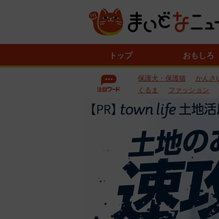
ニ
トップ
おもしろ
ュ
ー
保護犬・保護猫
かんさ
ス
一
くるま
ファッション
覧