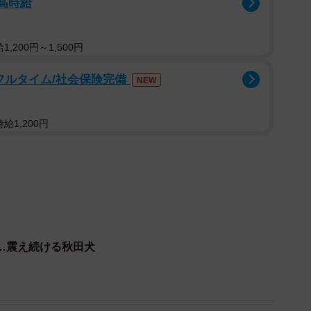
/高時給
えてしまうフウちゃん（飼い主さん提供）
,200円～1,500円
フルタイム/社会保険完備
NEW
給1,200円
…震え続ける秋田犬