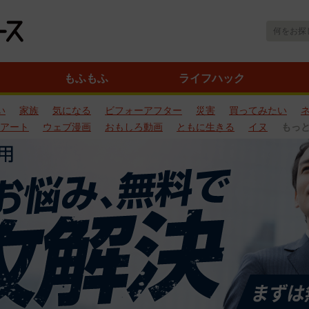
もふもふ
ライフハック
い
家族
気になる
ビフォーアフター
災害
買ってみたい
アート
ウェブ漫画
おもしろ動画
ともに生きる
イヌ
もっ