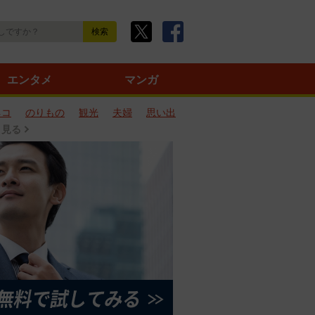
エンタメ
マンガ
ネコ
のりもの
観光
夫婦
思い出
と見る