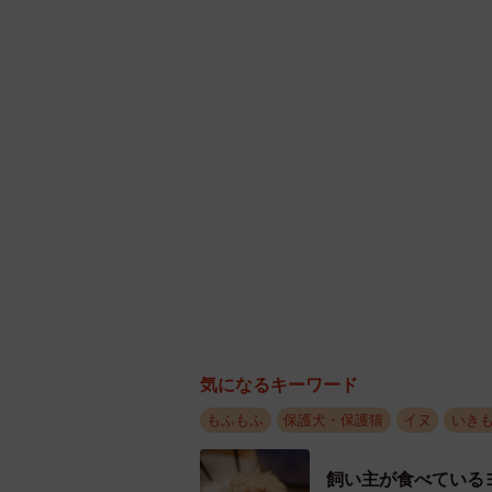
リラックス
あまりにも対照的な2匹の姿をとらえ
集めた。動画に映っているのは、白
イ）くん
。ほほ笑ましいこの光景の
の深い絆があった。飼い主さんに詳
気になるキーワード
もふもふ
保護犬・保護猫
イヌ
いき
飼い主が食べている