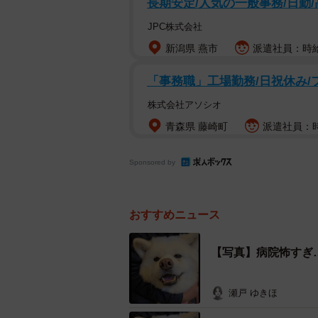
長期安定/人気の一般事務/日勤
耳もブルブルふる
JPC株式会社
新潟県 燕市
派遣社員：時給1
「事務職」工場勤務/日祝休み/
株式会社アソシオ
青森県 藤崎町
派遣社員：時
Sponsored by
おすすめニュース
【写真】病院怖すぎ
瀬戸 ゆきほ