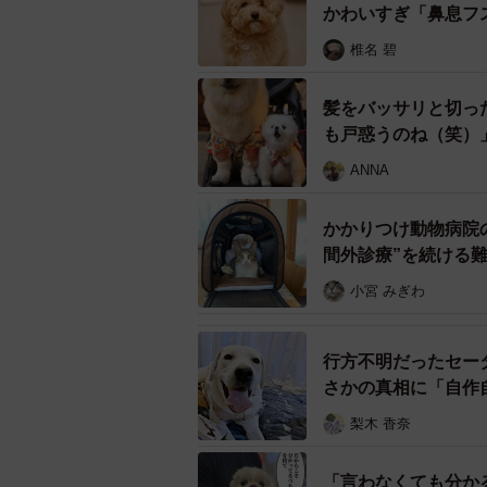
かわいすぎ「鼻息フ
椎名 碧
髪をバッサリと切っ
も戸惑うのね（笑）
ANNA
かかりつけ動物病院
間外診療”を続ける
小宮 みぎわ
行方不明だったセー
さかの真相に「自作
梨木 香奈
「言わなくても分か