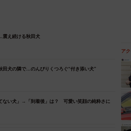
…震え続ける秋田犬
アク
秋田犬の隣で…のんびりくつろぐ“付き添い犬”
てない犬」→「到着後」は？ 可愛い笑顔の純粋さに