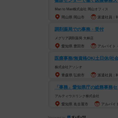
健診センターで働く医療事務ス
Man to Man株式会社 岡山オフィス
岡山県 岡山市
派遣社員：時
調剤薬局での事務・受付
メグリア調剤薬局 大林店
愛知県 豊田市
アルバイト・
医療事務/無資格OK/土日休/社
株式会社アソシオ
青森県 弘前市
派遣社員：時給
「事務」愛知県庁の総務事務センタ
アルティウスリンク株式会社
愛知県 名古屋市
アルバイト
Sponsored by