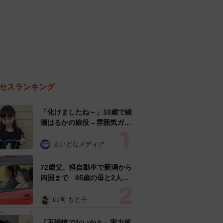
セスランキング
「化けましたね～」10歳で綾
瀬はるかの娘役→雰囲気ガラ
リの18歳に成長 「メイクで
雰囲気が」「宝塚に入れそ
まいどなメディア
う」
72歳父、軽自動車で新潟から
四国まで 65歳の母と2人で
3泊4日の旅 パーキングの休
憩まで分刻み… 「大学生で
山岡 もと子
も組まねえよ！」
「不謹慎でないかと」実力派