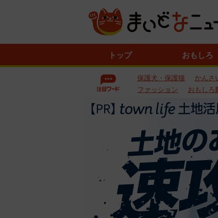
ニ
トップ
おもしろ
ュ
ー
保護犬・保護猫
かんさ
ス
一
ファッション
おもしろ
覧