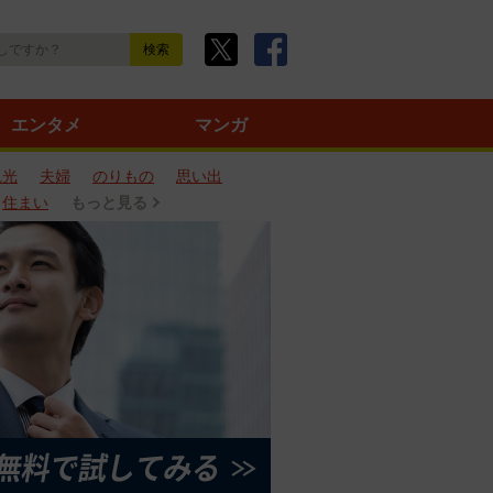
エンタメ
マンガ
観光
夫婦
のりもの
思い出
住まい
もっと見る