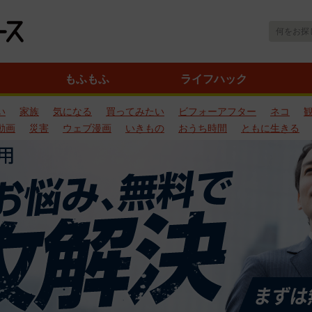
もふもふ
ライフハック
い
家族
気になる
買ってみたい
ビフォーアフター
ネコ
動画
災害
ウェブ漫画
いきもの
おうち時間
ともに生きる