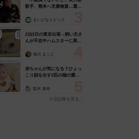
歌手、熊本へ支援物資…運搬
トラックの車体デザインにた
めらい 「痛いほど伝わる」
まいどなトピック
「行動され立派」
2泊3日の東京出張→飼い主さ
んが不在中ハムスターに異
変 眉間にできた深いしわ、
「急に老けた？」【漫画】
海川 まこと
赤ちゃんが気になる？ひょっ
こり顔を出す2匹の猫の愛ら
しさに悶絶…！ 「こんなか
わいい構図あります？」「ベ
梨木 香奈
ストショットすぎる！」
６位以降を見る