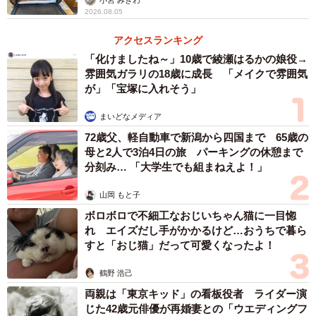
2026.08.05
アクセスランキング
「化けましたね～」10歳で綾瀬はるかの娘役→
雰囲気ガラリの18歳に成長 「メイクで雰囲気
が」「宝塚に入れそう」
まいどなメディア
72歳父、軽自動車で新潟から四国まで 65歳の
母と2人で3泊4日の旅 パーキングの休憩まで
分刻み… 「大学生でも組まねえよ！」
山岡 もと子
ボロボロで不細工なおじいちゃん猫に一目惚
れ エイズだし手がかかるけど…おうちで暮ら
すと「おじ猫」だって可愛くなったよ！
鶴野 浩己
両親は「東京キッド」の看板役者 ライダー演
3/7
じた42歳元俳優が再婚妻との「ウエディングフ