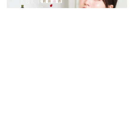
6/7
たくさんの愛情をもらって暮らしました（飼い主さん提供）
乃木坂46賀喜遥香 5年ぶり週チャン表紙 巻頭グラビアでは
激レアなメガネルームウエア姿
病気と闘いながら、家族の愛情を一身に受けて過ごしたフ
ウちゃん。実は今回の取材の中で、フウちゃんが5月7日に
まいどなニュースエンタメ部
2026.08.07
虹の橋を渡ったことが明かされた。手術不可能な肝臓の腫
3児の母 43歳女優の肩見せコーデでファンざ
瘍が見つかり、「今日明日亡くなってもおかしくない」と
わざわ 「色っぽすぎて思わず二度見」「むっ
告げられながらも、最期まで気丈に振る舞い、大好きな散
かしからずっと可愛い」
歩にも出かけていたという。天国ではもう病院を怖がるこ
まいどなトピック
2026.08.07
となく、穏やかに過ごしているに違いない。
あのちゃん、雨の日のショーパン姿に「雨が似
合う」「脚めっちゃきれい！」「水も滴る良い
アーティスト」 幻想的な近影が話題
まいどなメディア