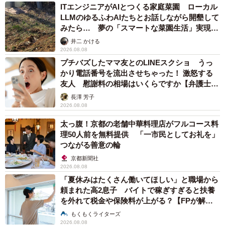
ITエンジニアがAIとつくる家庭菜園 ローカル
LLMのゆるふわAIたちとお話しながら開墾して
みたら… 夢の「スマートな菜園生活」実現な
るか
井二 かける
2026.08.08
プチバズしたママ友とのLINEスクショ うっ
かり電話番号を流出させちゃった！ 激怒する
友人 慰謝料の相場はいくらですか【弁護士が
解説】
長澤 芳子
2026.08.08
太っ腹！京都の老舗中華料理店がフルコース料
理50人前を無料提供 「一市民としてお礼を」
つながる善意の輪
京都新聞社
2026.08.08
「夏休みはたくさん働いてほしい」と職場から
5/7
頼まれた高2息子 バイトで稼ぎすぎると扶養
を外れて税金や保険料が上がる？【FPが解
フウちゃんは5月7日に虹の橋を渡った（飼い主さん提供）
説】
もくもくライターズ
2026.08.08