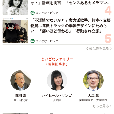
ォト」計画を明言 「センスあるカメラマン求
飼い主さんに抱きしめられても震えは止まらない（飼い主さん提供）
む」
まいどなトピック
――大きなワンちゃんでも、病院は怖いんですね。
「不謹慎でないかと」実力派歌手、熊本へ支援
物資…運搬トラックの車体デザインにためら
い 「痛いほど伝わる」「行動され立派」
飼い主さん：ロビーで一緒になる他の飼い主さんたちも、
驚いてらっしゃいました。実は、フウは前の飼い主に置き
まいどなトピック
去りにされていたところを、昨年3月に引き取った保護犬な
６位以降を見る
んです。フィラリア陽性で腫瘍もあり、これまで何度も手
まいどなファミリー
術を乗り越えてきました。何度もこの病院へ通ううちに、
（新着記事順）
すっかり場所を覚えて怖がるようになってしまったんで
す。
――隣にいるライくんの余裕ぶりについて。
森岡 浩
ハイヒール・リンゴ
大江 篤
飼い主さん：ライは今回、フウが不安がらないように付き
姓氏研究家
漫才師
園田学園女子大学学長
もっと見る
添いで連れていっただけなんです。自分が診察されないと