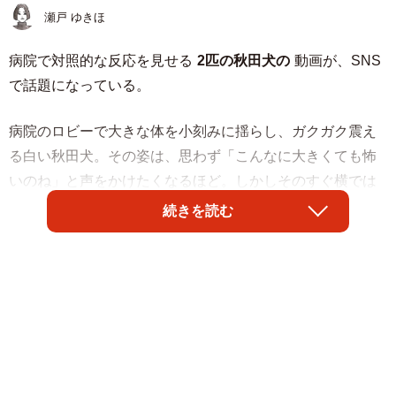
瀬戸 ゆきほ
病院で対照的な反応を見せる
2匹の秋田犬の
動画が、SNS
で話題になっている。
病院のロビーで大きな体を小刻みに揺らし、ガクガク震え
る白い秋田犬。その姿は、思わず「こんなに大きくても怖
いのね」と声をかけたくなるほど。しかしそのすぐ横では
もう1匹の赤い秋田犬が、まるで自宅のリビングにいるかの
続きを読む
ようにリラックスしている。