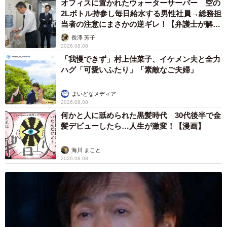
分かっているので、あんなにも余裕の表情なんです
オフィスに置かれたウォーターサーバー 空の
2Lボトル持参し毎日給水する男性社員→総務担
（笑）。フウには「怖い思いをさせてすまんね」と申し訳
当者の注意にまさかの逆ギレ！【弁護士が解
なく思いつつも、一生懸命に震える様子もまた可愛くて。
説】
長澤 芳子
2026.08.08
――病院以外でも、2匹が「ガクブル」になってしまう瞬間
「我慢できず」村上佳菜子、イケメン夫と全力
ハグ「可愛いふたり」「素敵なご夫婦」
はあるのですか？
まいどなメディア
飼い主さん：フウは病院以外では全く動じず、人見知りも
2026.08.08
しない落ち着いた子なのですが、逆にライは「雷」という
何かと人に舐められた黒髪時代 30代後半で金
名前のくせに、本物の雷や花火の音が大の苦手で、これ以
髪デビューしたら…人生が激変！【漫画】
上に震えるんです（笑）。夜中に雷が鳴ると、眠い目をこ
海川 まこと
すりながら、ずっとなだめています。
2026.08.08