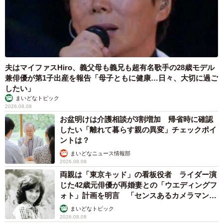
4/7
夫はマイファスHiro、義父母も義兄も超有名歌手の28歳モデル
フウちゃんとライくん（飼い主さん提供）
兼俳優が第1子出産を報告「母子ともに健康…日々、大切に過ご
したい」
◇ ◇
まいどなトピック
2026.08.08
お盆明けは介護相談が3割増加 帰省時に確認
SNSでは「ダイエット器具に乗ってるのかな？というくら
したい「離れて暮らす親の異変」チェックポイ
い震えてる」「同じ秋田犬でも全然違っておもしろい」
ントは？
「絵に描いたようなガクブル」などの反響が寄せられた。
まいどなニュース情報部
2026.08.08
両親は「東京キッド」の看板役者 ライダー演
じた42歳元俳優が再婚妻との「ウエディングフ
ォト」計画を明言 「センスあるカメラマン求
む」
まいどなトピック
2026.08.08