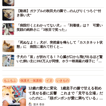
【動画】ガクブルの秋田犬の隣で…のんびりくつろぐ“付
き添い犬”
「病院行くとわかってない犬」→「到着後」は？ 可愛い
笑顔の純粋さに「3枚目で笑った」
「死ぬなよ！」犬が、突然歯を鳴らして「カスタネット状
態」に 病院に連れて行くと…
子犬の「首」が折れてる！？心臓が口から飛び出るほど驚
いた飼い主に392万人が同情、ホラー映画級の様子に「始
祖鳥？」
もふもふ
保護犬・保護猫
イヌ
いきもの
12歳の愛犬に変化 1歳息子の膝で甘える初め
て見せる姿に反響 これまで「見守る立場」だ
ったのに…「頭ポンポンが愛に満ちている」
「尊…」
梨木 香奈