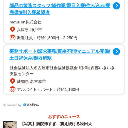
部品の製造スタッフ/軽作業/即日入寮/住み込み/寮
耳もブルブルふるえてしまうフウちゃん（飼い主さん提供）
完備/8割入寮希望者
move on株式会社
兵庫県 神戸市
派遣社員：時給1,800円～2,250円
事務サポート/請求事務/資格不問/マニュアル完備/
土日祝休み/御器所駅
社会福祉法人名古屋市社会福祉協議会 昭和区西部いきいき
支援センター
愛知県 名古屋市
アルバイト・パート：時給1,160円
Sponsored by
おすすめニュース
【写真】病院怖すぎ…震え続ける秋田犬