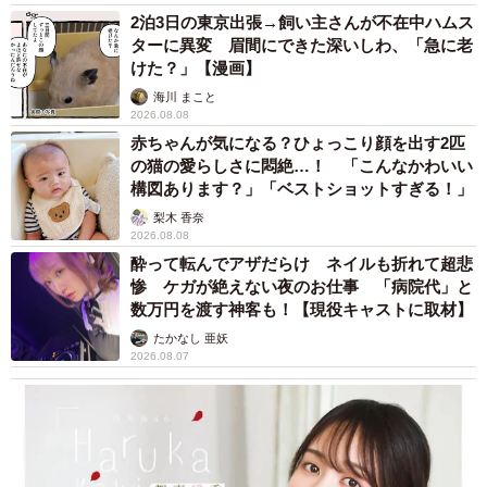
2泊3日の東京出張→飼い主さんが不在中ハムス
ターに異変 眉間にできた深いしわ、「急に老
けた？」【漫画】
海川 まこと
2026.08.08
赤ちゃんが気になる？ひょっこり顔を出す2匹
の猫の愛らしさに悶絶…！ 「こんなかわいい
構図あります？」「ベストショットすぎる！」
梨木 香奈
2026.08.08
酔って転んでアザだらけ ネイルも折れて超悲
惨 ケガが絶えない夜のお仕事 「病院代」と
数万円を渡す神客も！【現役キャストに取材】
たかなし 亜妖
2026.08.07