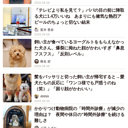
2026.08.08
2/7
「テレビより私を見て？」パパの目の前に陣取
る犬に1.4万いいね あまりにも健気な熱烈ア
リラックスするライくん（飼い主さん提供）
ピールのちょっと切ない結末
梨木 香奈
あまりにも対照的な2匹の姿をとらえたこの動画は大きな反
2026.08.08
響を呼び、投稿は3.9万いいねを集めた。動画に映っている
飼い主が食べているヨーグルトをもらえなかっ
のは、白い秋田犬の
富（フウ）ちゃん
と、赤い秋田犬の
た犬さん、爆裂に拗ねた顔がかわいすぎ「鼻息
フスフス」「反則レベル」
雷（ライ）くん
。ほほ笑ましいこの光景の裏側には、フウ
椎名 碧
ちゃんが歩んできた過酷な過去と、2匹の深い絆があった。
2026.08.06
飼い主さんに詳しい話を聞いた。
髪をバッサリと切った飼い主が帰宅すると→愛
犬たちの反応に「ワンコ様でも戸惑うのね
（笑）」「困り顔がかわいい」
ANNA
2026.08.06
かかりつけ動物病院の「時間外診療」が減少の
理由は？ 夜間や休日の“時間外診療”を続ける
難しさ
小宮 みぎわ