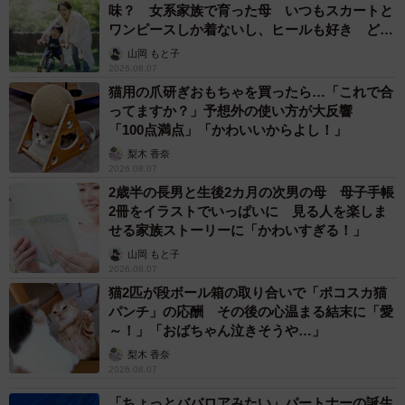
味？ 女系家族で育った母 いつもスカートと
ワンピースしか着ないし、ヒールも好き どの
へんが…
山岡 もと子
2026.08.07
猫用の爪研ぎおもちゃを買ったら…「これで合
ってますか？」予想外の使い方が大反響
「100点満点」「かわいいからよし！」
梨木 香奈
2026.08.07
2歳半の長男と生後2カ月の次男の母 母子手帳
2冊をイラストでいっぱいに 見る人を楽しま
せる家族ストーリーに「かわいすぎる！」
山岡 もと子
2026.08.07
猫2匹が段ボール箱の取り合いで「ポコスカ猫
パンチ」の応酬 その後の心温まる結末に「愛
～！」「おばちゃん泣きそうや…」
梨木 香奈
2026.08.07
「ちょっとババロアみたい」パートナーの誕生