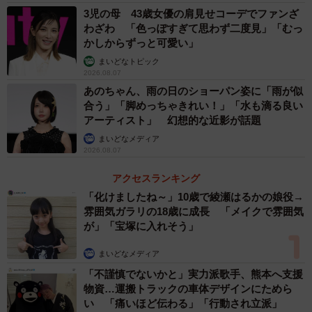
3児の母 43歳女優の肩見せコーデでファンざ
わざわ 「色っぽすぎて思わず二度見」「むっ
かしからずっと可愛い」
まいどなトピック
2026.08.07
あのちゃん、雨の日のショーパン姿に「雨が似
合う」「脚めっちゃきれい！」「水も滴る良い
アーティスト」 幻想的な近影が話題
まいどなメディア
2026.08.07
アクセスランキング
「化けましたね～」10歳で綾瀬はるかの娘役→
雰囲気ガラリの18歳に成長 「メイクで雰囲気
が」「宝塚に入れそう」
まいどなメディア
「不謹慎でないかと」実力派歌手、熊本へ支援
物資…運搬トラックの車体デザインにためら
い 「痛いほど伝わる」「行動され立派」