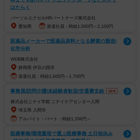
はたらく
和田さんのテーマは「きゅるきゅる彼女とカフェへ。」。
パーソルエクセルHRパートナーズ株式会社
２度目の本誌登場、NMB48を卒業し、新たなステージへと
愛知県
派遣社員：時給1,500円～2,100円
進み始めた彼女が、輝きを増した「今」を見せます。 カフ
医薬品メーカーで医薬品原料となる酵素の製造/
ェでの甘いスイーツを前にした無邪気な笑顔から、ふとし
化学分析
た瞬間に覗かせる大人びた表情まで。 彼女との親密な距離
WDB株式会社
感を感じさせる、ドキッとするようなギャップが見どころ
静岡県 伊豆の国市
です。
派遣社員：時給1,600円～1,700円
黒嵜菜々子のテーマは「大人になった菜々子とラフデー
事務員/訪問介護/未経験者歓迎/交通費支給
NEW
ト。」です。2度目の登場となる黒嵜さんは、公園でのラフ
株式会社ニチイ学館 ニチイケアセンター入間
な休日デートがテーマ。 熱狂的な野球ファンとしての顔
埼玉県 入間市
や、パリへの一人旅の思い出など、リラックスした雰囲気
アルバイト・パート：時給1,206円～
で語る素顔を深掘りしました。 天真爛漫な笑顔の奥に潜
む、成長した彼女の現在地を切り取っています。
医療事務/環境重視で選ぶ医療事務 土日祝休み