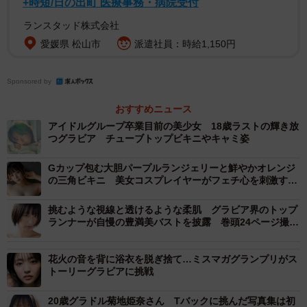
+時短/日の出町 医療事務・病院受付
山岡雅弥のテーマは「彼女とスケッチデート。」です。レ
ランスタッド株式会社
スリングで中学全国選抜ベスト8の実績を持つアスリートが
愛媛県 松山市
派遣社員：時給1,150円
初登場。 抜群のプロポーションを活かしたグラビアに加
え、趣味のスケッチをさらりとこなす意外な一面を披露。
Sponsored by
普段の力強いイメージとは異なる、新鮮なギャップに注目
です。
おすすめニュース
アイドルグループ卒業目前の美少女 18歳ラストの輝き放
つグラビア チューブトップビキニやキャミ姿
ぽぽちゃんぼテーマは「ほろ酔い彼女と、次どうする？」
です。5年間のビール売り子経験を持つ「お酒好き美女」と
Gカップ包む大胆パープルランジェリーと鮮やかオレンジ
してSNSで話題のぽぽちゃんが初登場。 リアルな「はしご
の三角ビキニ 美女コスプレイヤーがフェチ心を刺激する
眼福ショット
酒デート」をテーマに、ビールを片手に笑う無邪気な姿か
挑むような視線と透けるような柔肌 グラビア界のトップ
ら、お家で見せるしっとりとした大人の表情まで、お酒が
ランナーが自慢の豊満美バストを披露 巻頭24ページ撮り
おろし
進むごとに解けていく素顔をたっぷりと掲載しています。
花火の音を背に浴衣を脱ぎ捨て…ミスマガグランプリがス
トーリーグラビアに挑戦
【一ノ瀬瑠菜さんプロフィル】
2007年2月26日生まれ、埼玉県出身。身長163cm。ミスマ
20歳グラドル菊地姫奈さん Tバックに挑んだ写真集は初