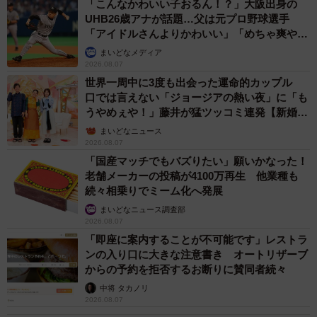
「こんなかわいい子おるん！？」大阪出身の
UHB26歳アナが話題…父は元プロ野球選手
「アイドルさんよりかわいい」「めちゃ爽や
か」
まいどなメディア
2026.08.07
世界一周中に3度も出会った運命的カップル
口では言えない「ジョージアの熱い夜」に「も
うやめぇや！」藤井が猛ツッコミ連発【新婚さ
ん】
まいどなニュース
2026.08.07
「国産マッチでもバズりたい」願いかなった！
老舗メーカーの投稿が4100万再生 他業種も
続々相乗りでミーム化へ発展
まいどなニュース調査部
2026.08.07
「即座に案内することが不可能です」レストラ
ンの入り口に大きな注意書き オートリザーブ
からの予約を拒否するお断りに賛同者続々
中将 タカノリ
2026.08.07