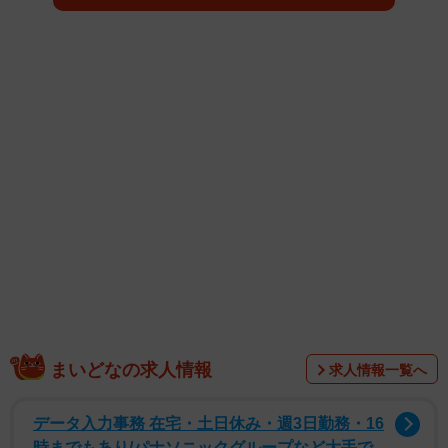
一ノ瀬さんのテーマは「青春に導かれて。」です。吸い込
まれるような瞳が印象的な一ノ瀬さん。 河川敷でのピクニ
ックデートを舞台に、特技のギターを奏でる姿や、菜の花
とはしゃぐ天真爛漫な笑顔を収録しました。 まるで放課後
のひとときを一緒に過ごしているような、甘酸っぱい青春
の1ページを鮮烈に描き出します。
まいどなの求人情報
求人情報一覧へ
データ入力事務 在宅・土日休み・週3日勤務・16
時までもあり/パナソニックグループなど大手で