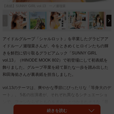
【表紙】SUNNY GIRL vol.13 一ノ瀬瑠菜
アイドルグループ「シャルロット」を卒業したグラビアア
イドル一ノ瀬瑠菜さんが、今をときめくヒロインたちの輝
きを鮮烈に切り取るグラビアムック「SUNNY GIRL
vol.13」（HINODE MOOK 802）で初登場にして初表紙を
飾りました。グループ卒業を経て新たな一歩を踏み出した
和田海佑さんが裏表紙を担当しました。
vol.13のテーマは、爽やかな季節にぴったりな「等身大のデ
ート」。 5名の出演者が、それぞれ異なるシチュエーショ
ンで、ファンならずとも心をぎゅっとつかまれそうな「最
高の可愛さ」を披露しています。
続きを読む