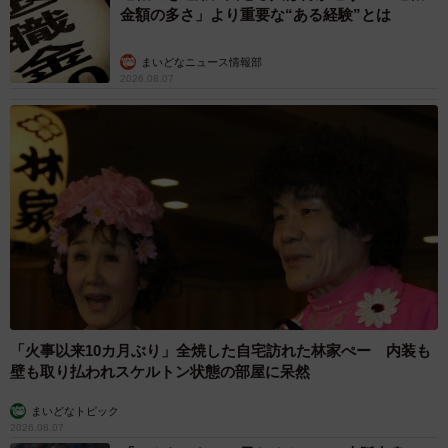
金額の多さ」より重要な“ある経験”とは
まいどなニュース情報部
2026.08.07
「火事以来10カ月ぶり」全焼した自宅訪れた林家ぺー 内装も
壁も取り払われスケルトン状態の部屋に呆然
まいどなトピック
2026.08.07