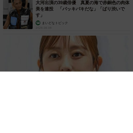
大河出演の39歳俳優 真夏の海で赤銅色の肉体
美を連投 「バッキバキだな」「ばり渋いで
す」
まいどなトピック
2026.08.06
「人生こそがバラエティー」 マレーシア移住を報告した菊地亜
美 子どもの教育考え「小学校へ入学するこのタイミングで挑
戦」
まいどなトピック
2026.08.06