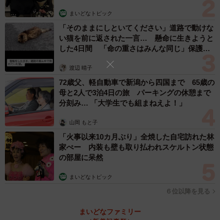
まいどなトピック
「そのままにしといてください」道路で動けな
い猫を前に返された一言… 懸命に生きようと
した4日間 「命の重さはみんな同じ」保護団
体代表の訴え
渡辺 晴子
72歳父、軽自動車で新潟から四国まで 65歳の
母と2人で3泊4日の旅 パーキングの休憩まで
分刻み… 「大学生でも組まねえよ！」
山岡 もと子
「火事以来10カ月ぶり」全焼した自宅訪れた林
家ぺー 内装も壁も取り払われスケルトン状態
の部屋に呆然
まいどなトピック
６位以降を見る
まいどなファミリー