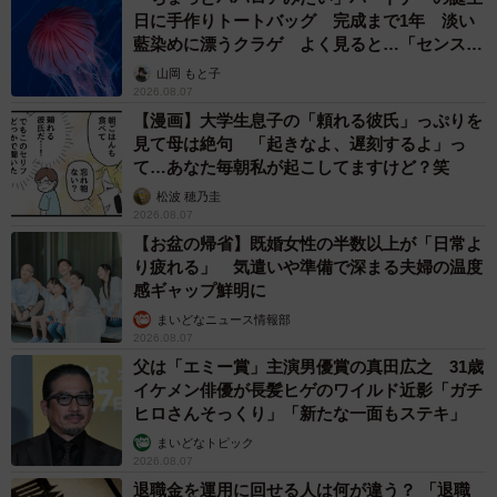
日に手作りトートバッグ 完成まで1年 淡い
藍染めに漂うクラゲ よく見ると…「センスす
ごい」
山岡 もと子
2026.08.07
【漫画】大学生息子の「頼れる彼氏」っぷりを
見て母は絶句 「起きなよ、遅刻するよ」っ
て…あなた毎朝私が起こしてますけど？笑
松波 穂乃圭
2026.08.07
【お盆の帰省】既婚女性の半数以上が「日常よ
り疲れる」 気遣いや準備で深まる夫婦の温度
感ギャップ鮮明に
まいどなニュース情報部
2026.08.07
父は「エミー賞」主演男優賞の真田広之 31歳
イケメン俳優が長髪ヒゲのワイルド近影「ガチ
ヒロさんそっくり」「新たな一面もステキ」
まいどなトピック
2026.08.07
退職金を運用に回せる人は何が違う？ 「退職