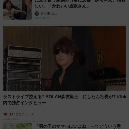
しい」「かわいい通訳さん」
五ヶ瀬 あお
2026.08.07
ラストライブ控えるT-BOLAN森友嵐士 にしたん社長がTikTok
内で独占インタビュー
まいどなニュース
2026.08.07
「男の子のママっぽいよね」ってどういう意