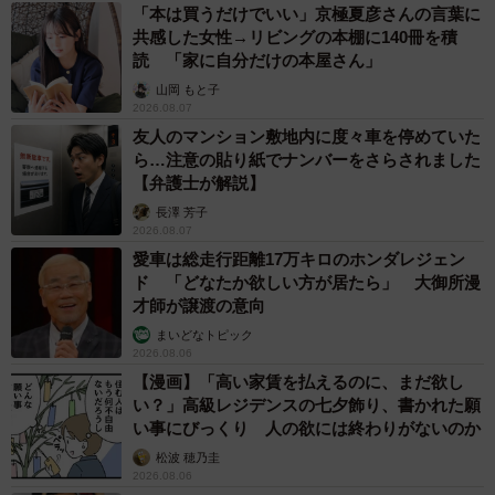
「本は買うだけでいい」京極夏彦さんの言葉に
共感した女性→リビングの本棚に140冊を積
読 「家に自分だけの本屋さん」
山岡 もと子
2026.08.07
友人のマンション敷地内に度々車を停めていた
ら…注意の貼り紙でナンバーをさらされました
【弁護士が解説】
長澤 芳子
2026.08.07
愛車は総走行距離17万キロのホンダレジェン
ド 「どなたか欲しい方が居たら」 大御所漫
才師が譲渡の意向
まいどなトピック
2026.08.06
【漫画】「高い家賃を払えるのに、まだ欲し
い？」高級レジデンスの七夕飾り、書かれた願
い事にびっくり 人の欲には終わりがないのか
松波 穂乃圭
2026.08.06