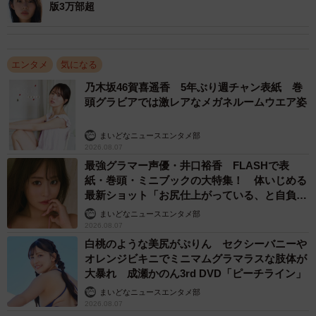
ガジン2023の読者特別賞を受賞。各誌のグラビアを席巻
版3万部超
し、2025年にファースト写真集を発売。アイドルグループ
「シャルロット」のセンターとして活動し、2026年 2 月に
卒業。公式Ｘ：＠ichinose_luna 公式Instagram：
エンタメ
気になる
@ichinose_2266
乃木坂46賀喜遥香 5年ぶり週チャン表紙 巻
頭グラビアでは激レアなメガネルームウエア姿
まいどなニュースエンタメ部
2026.08.07
最強グラマー声優・井口裕香 FLASHで表
紙・巻頭・ミニブックの大特集！ 体いじめる
最新ショット「お尻仕上がっている、と自負し
ています」「いくつになっても理想の身体でい
まいどなニュースエンタメ部
たい」
2026.08.07
白桃のような美尻がぷりん セクシーバニーや
オレンジビキニでミニマムグラマラスな肢体が
大暴れ 成瀬かのん3rd DVD「ピーチライン」
まいどなニュースエンタメ部
2026.08.07