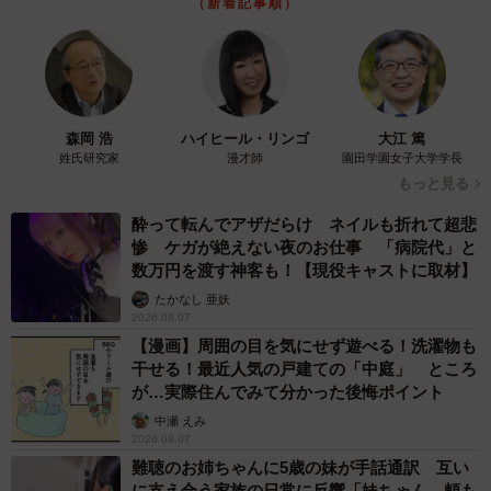
（新着記事順）
森岡 浩
ハイヒール・リンゴ
大江 篤
姓氏研究家
漫才師
園田学園女子大学学長
もっと見る
酔って転んでアザだらけ ネイルも折れて超悲
惨 ケガが絶えない夜のお仕事 「病院代」と
数万円を渡す神客も！【現役キャストに取材】
たかなし 亜妖
2026.08.07
【漫画】周囲の目を気にせず遊べる！洗濯物も
干せる！最近人気の戸建ての「中庭」 ところ
が…実際住んでみて分かった後悔ポイント
中瀬 えみ
2026.08.07
難聴のお姉ちゃんに5歳の妹が手話通訳 互い
に支え合う家族の日常に反響「妹ちゃん、頼も