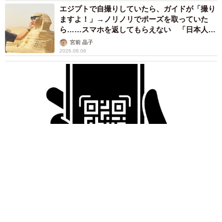
エジプトで自撮りしていたら、ガイドが「撮り
ますよ！」→ノリノリでポーズを取っていた
ら……スマホを返してもらえない 「日本人は
カモ代表かも」「私は6時間で3万円払った」
宮前 晶子
2026.08.06
「LINEのQRコードを添付して」社長をかたる詐欺メール
続々 社員を個人アカウントへ誘導→最後は不正送金…求めら
れる「だまされる前提」の対策
井二 かける