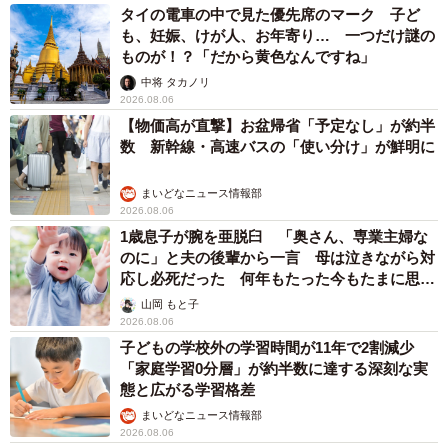
タイの電車の中で見た優先席のマーク 子ど
も、妊娠、けが人、お年寄り… 一つだけ謎の
ものが！？「だから黄色なんですね」
中将 タカノリ
2026.08.06
【物価高が直撃】お盆帰省「予定なし」が約半
数 新幹線・高速バスの「使い分け」が鮮明に
まいどなニュース情報部
2026.08.06
1歳息子が腕を亜脱臼 「奥さん、専業主婦な
のに」と夫の後輩から一言 母は泣きながら対
応し必死だった 何年もたった今もたまに思い
出し…
山岡 もと子
2026.08.06
子どもの学校外の学習時間が11年で2割減少
「家庭学習0分層」が約半数に達する深刻な実
態と広がる学習格差
まいどなニュース情報部
2026.08.06