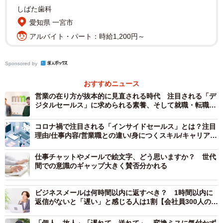
2/4
しばた歯科
愛知県 一宮市
業務における営業メールをどの程度読んでいるか（出典：楽楽メールマ
アルバイト・パート：時給1,200円～
ーケティング）
はじめに、「業務における営業メールをどの程度読んでい
Sponsored by
ますか」と尋ねたところ、打ち合わせ・商談経験者の約8割
おすすめニュース
が「ほぼすべて開封」（47.9％）または「興味があるもの
営業の在り方が抜本的に見直される時代 注目される「デ
は開封」（32.4％）としているのに対し、打ち合わせ・商
ジタルセールス」に求められる素養、そして就職・転職成
功のカギとは
談未経験者では「ほとんど開封しない」（30.6％）が最多
コロナ禍で注目される「インサイドセールス」とは？注目
となり、メールを開封する割合が著しく低いことがわかり
理由/仕事内容/営業職との違い/身につくスキル/キャリアパ
スを徹底解説！
ました。
仕事チャットやメールで絵文字、どう思いますか？ 世代
間での意識のギャップ大きく賛否分かれる
その一方で、「興味があるものは開封する」（26.3％）と
した未経験者も一定数見られ、コンテンツ次第でリーチで
ビジネスメールは何時間以内に返すべき？ 1時間以内に
きる潜在層が一定数存在することも示唆されました。
返信がないと「遅い」と感じる人は1割【会社員300人のホ
ンネ】
「個人→故人」「遅れて→送れて」…変換ミスに気付かず