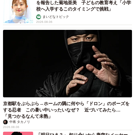
を報告した菊地亜美 子どもの教育考え「小学
校へ入学するこのタイミングで挑戦」
【出典】
まいどなトピック
▽楽楽メールマーケティング
2026.08.06
京都駅をぶらぶら→ホームの隅に何やら「ドロン」のポーズを
する忍者 この暑い中いったいなぜ？ 近づいてみたら…
「見つかるなんて未熟」
中将 タカノリ
2026.08.06
「明日ひま？」 知り合いから唐突なメッセー