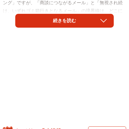
ング」ですが、「商談につながるメール」と「無視され続
け、いずれゴミ箱行きとなるメール」の境界線は、どこに
あるのでしょうか。株式会社ラクス（東京都渋谷区）が提
続きを読む
供するメールマーケティングサービス『楽楽メールマーケ
ティング（旧配配メール）』が実施した「営業メールの受
信実態と『商談化』の分岐点」に関する調査によると、打
ち合わせ・商談予約に至った理由は「提供される情報の有
益性」が最多となりました。