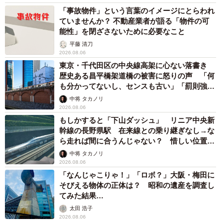
「事故物件」という言葉のイメージにとらわれ
ていませんか？ 不動産業者が語る「物件の可
能性」を閉ざさないために必要なこと
平藤 清刀
2026.08.06
東京・千代田区の中央線高架に心ない落書き
歴史ある昌平橋架道橋の被害に怒りの声 「何
も分かってないし、センスも古い」「罰則強化
して」
中将 タカノリ
2026.08.06
もしかすると「下山ダッシュ」 リニア中央新
幹線の長野県駅 在来線との乗り継ぎなし→な
ら走れば間に合うんじゃない？ 惜しい位置関
係が反響
中将 タカノリ
2026.08.06
「なんじゃこりゃ！」「ロボ？」大阪・梅田に
そびえる物体の正体は？ 昭和の遺産を調査し
てみた結果…
太田 浩子
2026.08.06