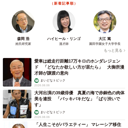
（新着記事順）
と決めている」（30.0％）、「今は必要ないと感じた」
（26.5％）、「件名をみて自社には関係のない内容だと感
じた」（23.7％）といった回答が挙がり、「見知らぬ企業
からのメールに対する警戒感」という高い壁があることが
森岡 浩
ハイヒール・リンゴ
大江 篤
分かります。
姓氏研究家
漫才師
園田学園女子大学学長
もっと見る
また、半数近くが「営業メールを見て打ち合わせや商談は
愛車は総走行距離17万キロのホンダレジェン
しなくても、興味を持って何らかの行動を起こしたことは
ド 「どなたか欲しい方が居たら」 大御所漫
ない」（47.4％）とした一方、「サービス名や企業名を検
才師が譲渡の意向
索エンジンで検索した」（20.2％）、「メール内のリンク
まいどなトピック
2026.08.06
をクリックしてWebサイトを見た」（7.9％）といった回答
大河出演の39歳俳優 真夏の海で赤銅色の肉体
も見られ、営業メールは即時のアポ獲得だけが目的ではな
美を連投 「バッキバキだな」「ばり渋いで
く、認知醸成・関心喚起のタッチポイントとして機能して
す」
いることが示唆されました。
まいどなトピック
2026.08.06
「人生こそがバラエティー」 マレーシア移住
◇ ◇