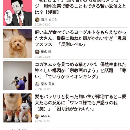
ジ 用件次第で断ることもできる賢い返信文と
は？【漫画】
海川 まこと
2026.08.06
飼い主が食べているヨーグルトをもらえなかっ
た犬さん、爆裂に拗ねた顔がかわいすぎ「鼻息
フスフス」「反則レベル」
椎名 碧
2026.08.06
コガネムシを見つめる猫とパパ、偶然生まれた
神々しい構図が「宗教画のよう」と話題 「尊
い」「ていうかライオンキング」
梨木 香奈
2026.08.06
髪をバッサリと切った飼い主が帰宅すると→愛
犬たちの反応に「ワンコ様でも戸惑うのね
（笑）」「困り顔がかわいい」
ANNA
2026.08.06