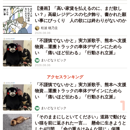
ることが書いてあった」（26.8％）が上位に並び、日ごろ
【漫画】「高い家賃を払えるのに、まだ欲し
からの「企業認知度向上（ブランディング）」に加え、受
い？」高級レジデンスの七夕飾り、書かれた願
い事にびっくり 人の欲には終わりがないのか
信者の興味をひきつける「件名」や、受信トレイの一覧画
松波 穂乃圭
面で表示される「プレビューテキスト」の工夫が、開封と
2026.08.06
いう第一関門を突破するためのカギになることがうかがえ
「不謹慎でないかと」実力派歌手、熊本へ支援
ました。
物資…運搬トラックの車体デザインにためら
い 「痛いほど伝わる」「行動され立派」
まいどなトピック
さらに、「実際にその営業メールで打ち合わせや商談予約
2026.08.06
を決めた理由」を尋ねたところ、「提供される情報の内容
アクセスランキング
が有益だと感じた」（32.2％）、「提示された課題解決策
「不謹慎でないかと」実力派歌手、熊本へ支援
が自社に合致していた」（28.4％）、「具体的な導入事例
物資…運搬トラックの車体デザインにためら
や実績に魅力を感じた」（22.5％）が上位となり、 抽象的
い 「痛いほど伝わる」「行動され立派」
な製品紹介ではなく、自社の課題にピンポイントで刺さる
まいどなトピック
提案内容や、同業他社の導入実績といった具体的なメリッ
「そのままにしといてください」道路で動けな
トを提示することが、アポイント獲得における重要な要素
い猫を前に返された一言… 懸命に生きようと
となることが浮き彫りになりました。
した4日間 「命の重さはみんな同じ」保護団