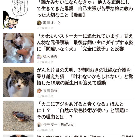
「誰かみたいにならなきゃ」 他人を正解にし
て生きてきた母親 自己主張が苦手な娘に教わ
った大切なこと【漫画】
海川 まこと
2026.08.06
「かわいいストーカーに追われています」甘え
ん坊な元保護猫 最後は飼い主にダイブする姿
に「間違いなく犬」「完全に親子」と反響
梨木 香奈
2026.08.06
がんと片目の失明、3時間おきの壮絶な介護を
乗り越えた猫 「叶わないかもしれない」と覚
悟した19歳の誕生日を迎えて感動
古川 諭香
2026.08.06
「カニにアジをあげると青くなる」ほんと
に！？ 「自然の染色技術が凄い」と話題に
その理由とは…？
竹中 友一（RinToris）
2026.08.06