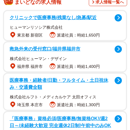
まいどなの求人情報
求人情報一覧へ
クリニックで医療事務/残業なし/急募/駅近
調査は、業務において営業メールをきっかけに打ち合わせ
ヒューマンリソシア株式会社
や商談をしたことがある人（503人）および商談をしたこと
東京都 新宿区
派遣社員：時給1,650円
がない人（506人）を対象として、2026年2月にインターネ
ットで実施されました。
救急外来の受付窓口/福井県福井市
株式会社ヒューマン・デザイン
福井県 福井市
派遣社員：時給1,400円
医療事務・経験者/日勤・フルタイム・土日祝休
み・交通費全額
株式会社ルフト・メディカルケア 太田オフィス
埼玉県 本庄市
派遣社員：時給1,300円
「医療事務」資格必須/医療事務/無資格OK!/週2
日～/未経験大歓迎 完全週休2日制!午前中のみOK