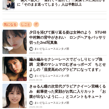
に「そのまま送ってしまう」人は半数以上
気になる
しごと
IT
夕日を浴びて振り返る姿は女神のよう STU48
中村舞の背中がきれい ロングヘアをバッサリ
切った2nd写真集
まいどなニュースエンタメ部
2026.08.06
編み編みセクシーレースでどっしりヒップ強
3/4
調 定番のマシュマロむぎゅっポーズ ちとせ
よしの「湿度高めのグラビアになってます」
打ち合わせや商談につながった営業メールを開封したきっかけ（出典：
楽楽メールマーケティング）
まいどなニュースエンタメ部
2026.08.06
きゅるん瞳の次世代グラビアクイーン宮嶋くる
また、「打ち合わせや商談につながった営業メールを開封
み 鉛筆使った変顔がお気に入りカット 「お
したきっかけ」については、「差出人の企業名や個人名に
腹が出ないように…」とコメントもキュート
覚えがあった」（39.4％）、「件名に興味を持った」
まいどなニュースエンタメ部
（34.4％）、「メールのプレビュー（冒頭数行）に気にな
2026.08.06