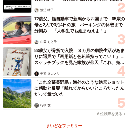
体代表の訴え
渡辺 晴子
72歳父、軽自動車で新潟から四国まで 65歳の
母と2人で3泊4日の旅 パーキングの休憩まで
分刻み… 「大学生でも組まねえよ！」
山岡 もと子
83歳父が骨折で入院 ３カ月の病院生活があま
りに退屈で「画用紙と色鉛筆持ってこい！」→
スケッチブックを見た家族が仰天「これ、売れ
ますよ…」
中将 タカノリ
4/4
「これ全部長野県」海外のような絶景ショット
に感動と反響「離れてからいいところだったん
これまでに営業メールを見て、打ち合わせや商談をしなかった理由（出
だって気づいた」
典：楽楽メールマーケティング）
行橋 友
他方、打ち合わせ・商談未経験者に「これまでに営業メー
６位以降を見る
ルを見て、打ち合わせや商談をしなかった理由」を聞いた
まいどなファミリー
ところ、「知らない企業・担当者からのメールは開かない