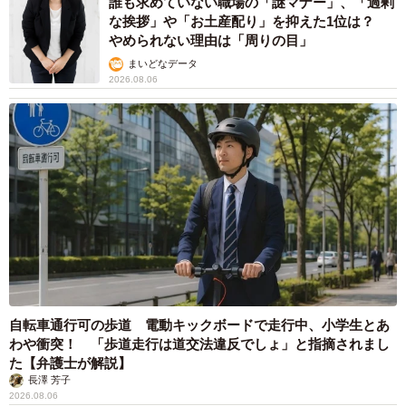
誰も求めていない職場の「謎マナー」、「過剰
な挨拶」や「お土産配り」を抑えた1位は？
やめられない理由は「周りの目」
まいどなデータ
2026.08.06
自転車通行可の歩道 電動キックボードで走行中、小学生とあ
わや衝突！ 「歩道走行は道交法違反でしょ」と指摘されまし
た【弁護士が解説】
長澤 芳子
2026.08.06