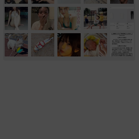
エンタメ
気になる
ファッション
買ってみたい
もしかしてノーパン？ 素肌に黒ストッキング
とハイレグ ちとせよしの写真集「 大胆なカ
ットが盛りだくさんです… 心して見てくださ
い」
まいどなニュースエンタメ部
2026.08.08
はだけた黒キャミからあふれるマシュマロ 一
世を風靡したグラビアレジェンド 伝説の「貝
殻ビキニ」から「サンゴNUDE」へ
まいどなニュースエンタメ部