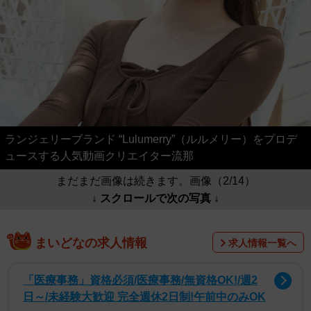
ランジェリーブランド “Lulumerry”（ルルメリー）をプロデ
ュースする人気動画クリエイター流那
まだまだ画像は続きます。画像（2/14）
↓ スクロールで次の写真 ↓
まいどなの求人情報
求人情報一覧へ
「医療事務」資格必須/医療事務/無資格OK!/週2
日～/未経験大歓迎 完全週休2日制!午前中のみOK