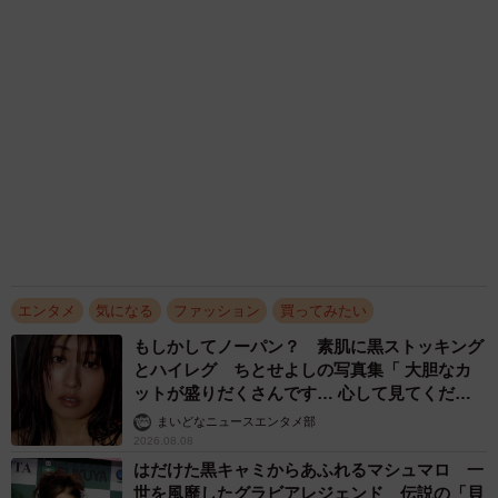
2026.08.08
韓国グラドルの第一人者ピョ・ウンジ メイド
風シャツで胸の下がちらり 愛らしさとセクシ
ーを同時に表現
まいどなニュースエンタメ部
2026.08.08
愛されボディ包むまぶしい三角ビキニ 幼児プ
ールでむぎゅっポーズ STU48甲斐心愛、2年
ぶり水着グラビア
まいどなニュースエンタメ部
2026.08.08
「だんだん時代劇俳優みたく…」国民的バンド
の55歳ボーカリスト 競馬界の57歳レジェンド
らとの「夏祭り満喫ショット」に驚きの声続々
まいどなトピック
2026.08.08
アクセスランキング
「ウソだろ」体重130kgの女性芸人オダウエダ
植田 大学時代のほっそり姿に「マジで」