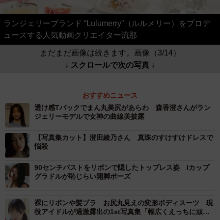
ランジェリーブランド “Lulumerry”（ルルメリー）をプロデ
ュースする人気動画クリエイター流那
まだまだ画像は続きます。画像（3/14）
↓ スクロールで次の写真 ↓
おすすめニュース
透け感Tバックでまん丸美尻があらわ 森香澄さんがラン
ジェリーモデルで女神の曲線美披露
【写真集カット】澄田綾乃さん 真珠のすけすけドレスで
悩殺
90センチバストをリボンで隠したトップレス姿 Iカップ
グラドルが恥じらい開脚ポーズ
裸にリボンや髪ブラ お尻丸見えの変形ボディスーツ 現
役アイドルが過激露出の1st写真集「幅広くえっちに頑張