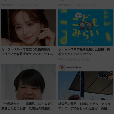
PR(合同会社デジタルファーム )
PR(合同会社デジタルファーム )
ガーターベルトで際立つ妖艶脚線美
ホームレス中学生を経験した麒麟・田
フリーアナ森香澄がランジェリーモデ
村さんからのメッセージ
ルに ｢PE...
PR(住友生命福祉文化財団)
「一瞬誰かと…」彦摩呂、30キロ近く
紗栄子の長男 18歳のモデル、カジュ
減量した姿に反響 既製品の防護服が
アルコーデのおしゃれ近影が「両親の
着られると...
いいとこ取...