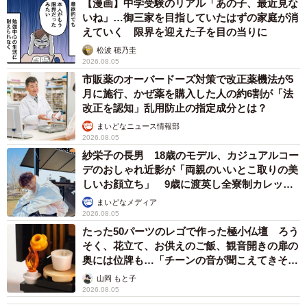
【漫画】中学受験のリアル「あの子、最近見な
いね」…御三家を目指していたはずの家庭が消
えていく 限界を迎えた子を目の当りに
松波 穂乃圭
2026.08.05
市販薬のオーバードーズ対策で改正薬機法が5
月に施行、かぜ薬を購入した人の約6割が「法
改正を認知」乱用防止の指定成分とは？
まいどなニュース情報部
2026.08.05
紗栄子の長男 18歳のモデル、カジュアルコー
デのおしゃれ近影が「両親のいいとこ取りの美
しいお顔立ち」 9歳に渡英し全寮制カレッジ
で学ぶ
まいどなメディア
2026.08.05
たった50パーツのレゴで作った極小仏壇 ろう
そく、花立て、お供えのご飯、観音開きの扉の
奥には位牌も…「チーンの音が聞こえてきそ
う」
山岡 もと子
2026.08.05