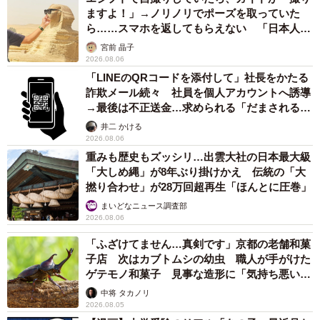
ますよ！」→ノリノリでポーズを取っていた
ら……スマホを返してもらえない 「日本人は
カモ代表かも」「私は6時間で3万円払った」
宮前 晶子
2026.08.06
「LINEのQRコードを添付して」社長をかたる
詐欺メール続々 社員を個人アカウントへ誘導
→最後は不正送金…求められる「だまされる前
提」の対策
井二 かける
2026.08.06
重みも歴史もズッシリ…出雲大社の日本最大級
「大しめ縄」が8年ぶり掛けかえ 伝統の「大
撚り合わせ」が28万回超再生「ほんとに圧巻」
まいどなニュース調査部
2026.08.06
「ふざけてません…真剣です」京都の老舗和菓
子店 次はカブトムシの幼虫 職人が手がけた
ゲテモノ和菓子 見事な造形に「気持ち悪いく
らいリアル」
中将 タカノリ
2026.08.05