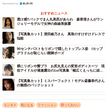
ア限定価格 5060円→3036円）は、シャツブラウス風のデザ
Sponsored by
インを落とし込んだ、アイボリーレースが涼しげで上品な
おすすめニュース
ランジェリー。L字ワイヤーと厚手パッドが横からバストを
透け感Tバックでまん丸美尻があらわ 森香澄さんがラン
寄せてくっきり谷間をメイクし、透け感のあるチュールが
ジェリーモデルで女神の曲線美披露
抜け感を演出します。
【写真集カット】澄田綾乃さん 真珠のすけすけドレスで
悩殺
「ソフトリブワンマイル ルームウェア 3点セット」（フェ
ア限定価格 12100円→6050円）は、カーディガン、カップ
90センチバストをリボンで隠したトップレス姿 Iカップ
グラドルが恥じらい開脚ポーズ
付きタンクトップ、ショートパンツのブラウンカラーのセ
ット。ふんわり軽いリブ素材で着心地が良く、タンクトッ
裸にリボンや髪ブラ お尻丸見えの変形ボディスーツ 現
プは自然なバストメイクが可能。おうち時間からワンマイ
役アイドルが過激露出の1st写真集「幅広くえっちに頑張
ルまで幅広く活躍します。
ったので…」
【写真集カット】ミスパーフェクト！モデル斎藤恭代さん
の魅惑のバックショット
「ボディケアクリーム」（フェア限定価格 2860円→1144
円）は、流那さん監修による“いい女がつける香り”をテーマ
にした完全オリジナルのボディクリーム。艶っぽく華やか
エンタメ
気になる
ファッション
買ってみたい
な香りが広がり、夏でもベタつかずしっとり滑らかな肌へ