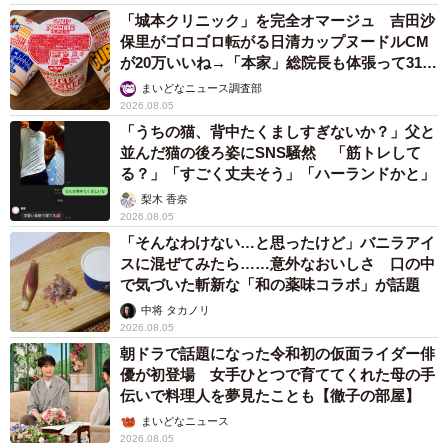
「城本クリニック」を完全オマージュ 吉田沙
保里がゴロゴロ転がる日清カップヌードルCM
が20万いいね→「本家」総院長も体張って31万
いいね
まいどなニュース調査部
2026.08.05
「うちの猫、背中たくましすぎないか？」父と
並んだ猫の後ろ姿にSNS騒然 「筋トレして
る？」「すごく丈夫そう」「ハーランドかと」
梨木 香奈
2026.08.05
「そんなわけない…と思ったけど」バニラアイ
スに混ぜてみたら……意外なおいしさ 口の中
で気づいた斬新な「和の薬味コラボ」が話題
中将 タカノリ
2026.08.05
朝ドラで話題になった令和初の仮面ライダー俳
優が初登場 女手ひとつで育ててくれた母の手
伝いで料理人を夢見たことも【徹子の部屋】
まいどなニュース
2026.08.05