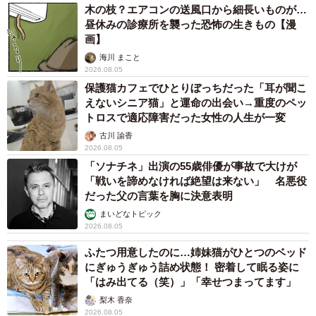
木の枝？エアコンの送風口から細長いものが…
昼休みの診療所を襲った恐怖の生きもの【漫
画】
海川 まこと
2026.08.05
保護猫カフェでひとりぼっちだった「耳が聞こ
えないシニア猫」と運命の出会い→重度のペッ
トロスで適応障害だった女性の人生が一変
古川 諭香
2026.08.05
「ソナチネ」出演の55歳俳優が事故で大けが
「戦いを諦めなければ絶望は来ない」 名悪役
だった父の言葉を胸に決意表明
まいどなトピック
2026.08.05
ふたつ用意したのに…姉妹猫がひとつのベッド
にぎゅうぎゅう詰め状態！ 密着して眠る姿に
「はみ出てる（笑）」「幸せつまってます」
梨木 香奈
2026.08.05