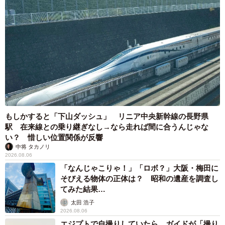
もしかすると「下山ダッシュ」 リニア中央新幹線の長野県
駅 在来線との乗り継ぎなし→なら走れば間に合うんじゃな
い？ 惜しい位置関係が反響
中将 タカノリ
2026.08.06
「なんじゃこりゃ！」「ロボ？」大阪・梅田に
そびえる物体の正体は？ 昭和の遺産を調査し
てみた結果…
太田 浩子
2026.08.06
エジプトで自撮りしていたら、ガイドが「撮り