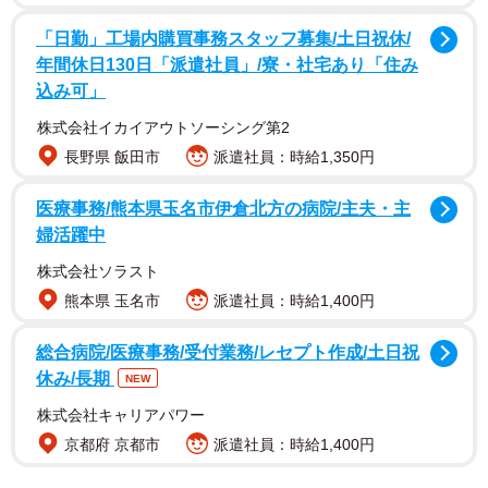
フェア対象の人気アイテムを一部紹介
「日勤」工場内購買事務スタッフ募集/土日祝休/
「ベロアリボンレース 盛りもっと ブラジャー&ショーツ」
年間休日130日「派遣社員」/寮・社宅あり「住み
（フェア限定価格 5060円→3036円）は、繊細なアイラッシ
込み可」
ュレースが夏らしい抜け感を演出する、爽やかなサックス×
株式会社イカイアウトソーシング第2
グレー配色のランジェリー。ベロアリボンやシルバーの蝶
長野県 飯田市
派遣社員：時給1,350円
チャームが上品な大人かわいい1着で、胸元のクロスコード
が美シルエットをかなえます。
医療事務/熊本県玉名市伊倉北方の病院/主夫・主
婦活躍中
「フラワープリントリブ 盛りもっと ブラジャー&ショー
株式会社ソラスト
ツ」（フェア限定価格 5060円→3036円）は、小さな薔薇プ
熊本県 玉名市
派遣社員：時給1,400円
リントと波型レース、女の子らしいコーラルピンクがデー
トにぴったりなランジェリー。U字ワイヤーと厚手パッドで
総合病院/医療事務/受付業務/レセプト作成/土日祝
ふっくらデコルテをメイクし、フロントのホールデザイン
休み/長期
NEW
でさりげない色っぽさを演出します。
株式会社キャリアパワー
京都府 京都市
派遣社員：時給1,400円
「タックシャツ 盛りもっと ブラジャー&ショーツ」（フェ