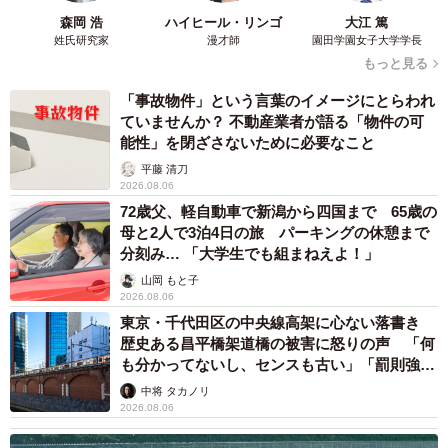
森岡 浩
ハイヒール・リンゴ
大江 篤
姓氏研究家
漫才師
園田学園女子大学学長
もっと見る
「事故物件」という言葉のイメージにとらわれ
ていませんか？ 不動産業者が語る「物件の可
能性」を閉ざさないために必要なこと
平藤 清刀
2026.08.06
72歳父、軽自動車で新潟から四国まで 65歳の
母と2人で3泊4日の旅 パーキングの休憩まで
分刻み… 「大学生でも組まねえよ！」
山岡 もと子
2026.08.06
東京・千代田区の中央線高架に心ない落書き
歴史ある昌平橋架道橋の被害に怒りの声 「何
も分かってないし、センスも古い」「罰則強化
して」
中将 タカノリ
2026.08.06