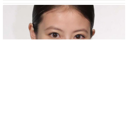
【2026上半期タレントCM起用社数ランキング】今田美桜と大
谷翔平を僅差で抑えた1位は？
まいどなニュース情報部
2026.08.05
【熊本地震】「米が枯れてしまう！」猛暑と被
災の二重苦 八代市の農家が訴える深刻な水不
足「取り合いでけんかにならないか心配」
渡辺 晴子