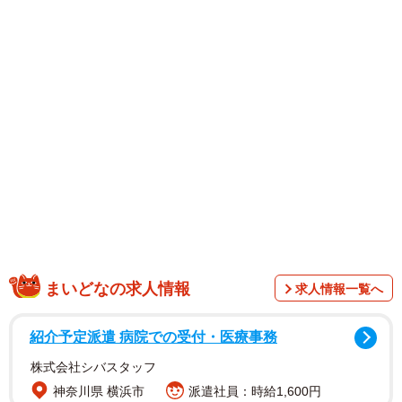
“かわいい”も“ときめき”も大切にしたい女性に向けて誕生し
たLulumerryらしく、フェミニンなデザインの中に大人っぽ
さを感じるアイテムがそろいます。日常使いしやすく、気
分まで明るくしてくれるコレクションは、自分へのご褒美
にもぴったりです。
まいどなの求人情報
求人情報一覧へ
紹介予定派遣 病院での受付・医療事務
株式会社シバスタッフ
神奈川県 横浜市
派遣社員：時給1,600円