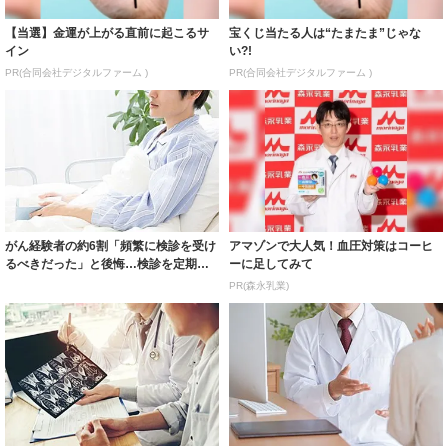
がん経験者の約6割「頻繁に検診を受け
アマゾンで大人気！血圧対策はコーヒ
るべきだった」と後悔…検診を定期的
ーに足してみて
に受けてい...
PR(森永乳業)
自分が「がん」になるかも……不安が
40～60代の約半数が「がん検診を受検
ある人は65% 「誰でもなる可能性の
したことがない」…がん検診をためら
ある病気」...
う理由の...