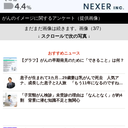
がんのイメージに関するアンケート（提供画像）
まだまだ画像は続きます。画像（3/7）
↓ スクロールで次の写真 ↓
おすすめニュース
【グラフ】がんの早期発見のために「できること」は何？
息子が生まれて3カ月…29歳妻は乳がんで死去 人気ア
ナ、成長した息子と2人旅 「もう11年になるのですね」
「こんなに大きく立派に育って」
「子宮頸がん検診」未受診の理由は「なんとなく」が約4
割 背景に潜む知識不足と無関心
卵巣がんの手術・抗がん剤治療を終えて1年5カ月 演歌歌
手、ウィッグなしの地毛画像に反響 「お蔭さまで順調に
伸びています！」