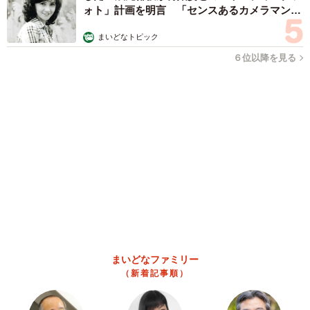
京都の百貨店が開催のお化け屋敷のお化けにモデルがいる 比
叡山延暦寺の僧侶が語る伝説とは
浅井 佳穂
2026.08.08
熊本地震でペット同伴の避難を諦める人に胸を
痛め… 被災ペットの受け入れ先をアプリに表
示する「動物避難所マップ」が始動
平藤 清刀
2026.08.08
原則ゆるっと週3勤務 カード支払い日直前は