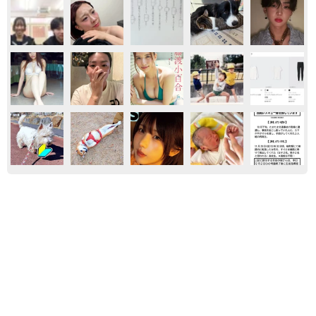
気になる
からだ
お金
もしかしてノーパン？ 素肌に黒ストッキング
とハイレグ ちとせよしの写真集「 大胆なカ
ットが盛りだくさんです… 心して見てくださ
い」
まいどなニュースエンタメ部
2026.08.08
はだけた黒キャミからあふれるマシュマロ 一
世を風靡したグラビアレジェンド 伝説の「貝
殻ビキニ」から「サンゴNUDE」へ
まいどなニュースエンタメ部
2026.08.08
韓国グラドルの第一人者ピョ・ウンジ メイド