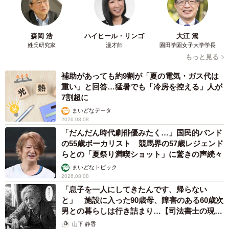
鬼出勤 借金に追われる風俗嬢 それでも足り
ない場合は朝までガールズバー副業【現役キャ
ストに取材】
たかなし 亜妖
2026.08.08
19歳でハライチ岩井勇気と年の差婚から3年、
22歳元おはガール髪バッサリ「ショート似合い
すぎ」
まいどなメディア
2026.08.08
オフィスに置かれたウォーターサーバー 空の
2Lボトル持参し毎日給水する男性社員→総務担
当者の注意にまさかの逆ギレ！【弁護士が解
説】
長澤 芳子
2026.08.08
12歳の愛犬に変化 1歳息子の膝で甘える初め
て見せる姿に反響 これまで「見守る立場」だ
ったのに…「頭ポンポンが愛に満ちている」
「尊…」
梨木 香奈
2026.08.08
何かと人に舐められた黒髪時代 30代後半で金