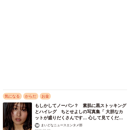
風シャツで胸の下がちらり 愛らしさとセクシ
ーを同時に表現
まいどなニュースエンタメ部
2026.08.08
愛されボディ包むまぶしい三角ビキニ 幼児プ
ールでむぎゅっポーズ STU48甲斐心愛、2年
ぶり水着グラビア
まいどなニュースエンタメ部
2026.08.08
ネット通販で「運営者情報」を見る人は約8
割 信頼できるサイト・怪しいサイトの判断基
準とは？
まいどなニュース情報部
2026.08.08
アクセスランキング
「ウソだろ」体重130kgの女性芸人オダウエダ
植田 大学時代のほっそり姿に「マジで」