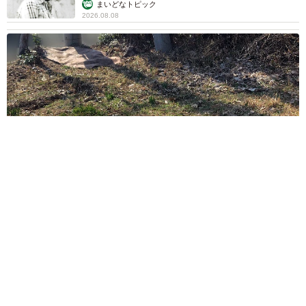
2泊3日の東京出張→飼い主さんが不在中ハムス
ターに異変 眉間にできた深いしわ、「急に老
けた？」【漫画】
海川 まこと
2026.08.08
赤ちゃんが気になる？ひょっこり顔を出す2匹
の猫の愛らしさに悶絶…！ 「こんなかわいい
構図あります？」「ベストショットすぎる！」
梨木 香奈
2026.08.08
酔って転んでアザだらけ ネイルも折れて超悲
惨 ケガが絶えない夜のお仕事 「病院代」と
数万円を渡す神客も！【現役キャストに取材】
たかなし 亜妖
2026.08.07
乃木坂46賀喜遥香 5年ぶり週チャン表紙 巻
頭グラビアでは激レアなメガネルームウエア姿
まいどなニュースエンタメ部
2026.08.07