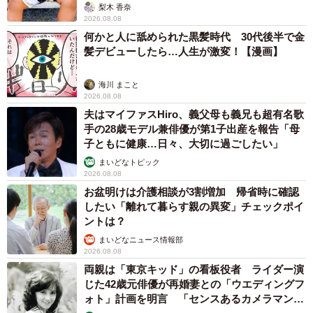
「テレビより私を見て？」パパの目の前に陣取
る犬に1.4万いいね あまりにも健気な熱烈ア
ピールのちょっと切ない結末
梨木 香奈
2026.08.08
太っ腹！京都の老舗中華料理店がフルコース料
理50人前を無料提供 「一市民としてお礼を」
つながる善意の輪
京都新聞社
2026.08.08
ボロボロで不細工なおじいちゃん猫に一目惚
れ エイズだし手がかかるけど…おうちで暮ら
すと「おじ猫」だって可愛くなったよ！
鶴野 浩己
2026.08.08
「夏休みはたくさん働いてほしい」と職場から
頼まれた高2息子 バイトで稼ぎすぎると扶養
を外れて税金や保険料が上がる？【FPが解
説】
もくもくライターズ
2026.08.08