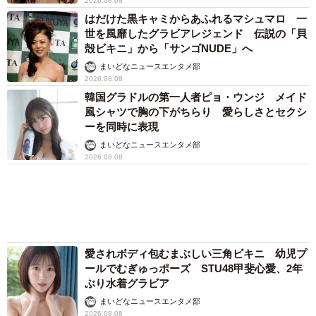
まいどなメディア
「化けましたね～」10歳で綾瀬はるかの娘役→
雰囲気ガラリの18歳に成長 「メイクで雰囲気
が」「宝塚に入れそう」
まいどなメディア
72歳父、軽自動車で新潟から四国まで 65歳の
母と2人で3泊4日の旅 パーキングの休憩まで
分刻み… 「大学生でも組まねえよ！」
山岡 もと子
「我慢できず」村上佳菜子、イケメン夫と全力
ハグ「可愛いふたり」「素敵なご夫婦」
まいどなメディア
両親は「東京キッド」の看板役者 ライダー演
じた42歳元俳優が再婚妻との「ウエディングフ
ォト」計画を明言 「センスあるカメラマン求
む」
まいどなトピック