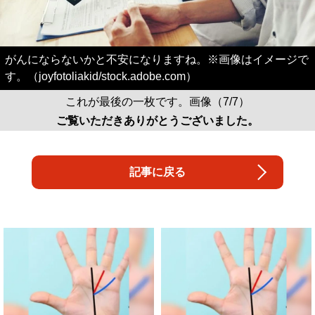
す。（joyfotoliakid/stock.adobe.com）
これが最後の一枚です。画像（7/7）
ご覧いただきありがとうございました。
記事に戻る
【当選】金運が上がる直前に起こるサ
宝くじ当たる人は“たまたま”じゃな
イン
い?!
PR(合同会社デジタルファーム )
PR(合同会社デジタルファーム )