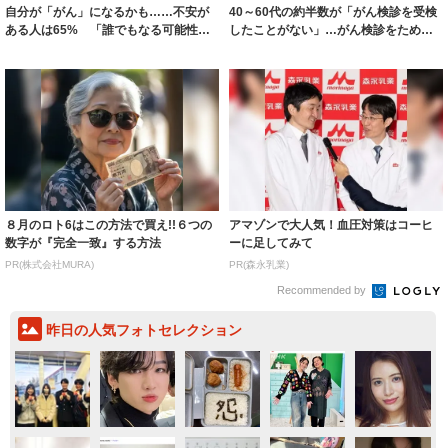
８月のロト6はこの方法で買え!!６つの
アマゾンで大人気！血圧対策はコーヒ
数字が『完全一致』する方法
ーに足してみて
PR(株式会社MURA)
PR(森永乳業)
Recommended by
昨日の人気フォトセレクション