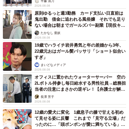
ITエンジニアがAIとつくる家庭菜園 ローカルLLMのゆるふわ
AIたちとお話しながら開墾してみたら… 夢の「スマートな菜
園生活」実現なるか
井二 かける
2026.08.08
プチバズしたママ友とのLINEスクショ うっ
かり電話番号を流出させちゃった！ 激怒する
友人 慰謝料の相場はいくらですか【弁護士が
解説】
長澤 芳子
2026.08.08