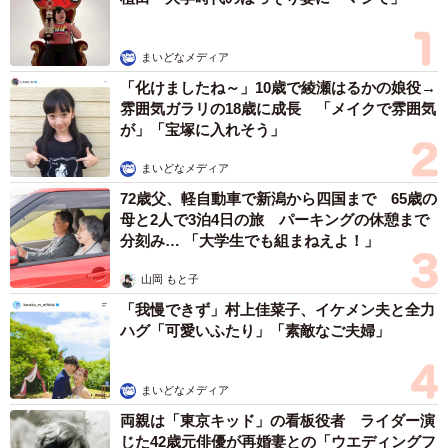
森岡 浩
ハイヒール・リンゴ
大江 篤
姓氏研究家
漫才師
園田学園女子大学学長
もっと見る
補助があっても約9割が「夏の電気・ガス代は
重い」と回答…猛暑でも「冷房を控える」人が
7割超に
まいどなデータ
2026.08.08
「だんだん時代劇俳優みたく…」国民的バンド
の55歳ボーカリスト 競馬界の57歳レジェンド
らとの「夏祭り満喫ショット」に驚きの声続々
まいどなトピック
2026.08.08
「息子を一人にしてきたんです、帰らない
と」 施設に入った90歳母、障害のある60歳次
男との暮らしは行き詰まり…【司法書士の現場
から】
山下 静香
2026.08.08