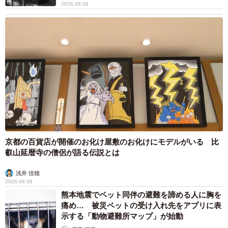
髪デビューしたら…人生が激変！【漫画】
海川 まこと
2026.08.08
夫はマイファスHiro、義父母も義兄も超有名歌
手の28歳モデル兼俳優が第1子出産を報告「母
子ともに健康…日々、大切に過ごしたい」
まいどなトピック
2026.08.08
お盆明けは介護相談が3割増加 帰省時に確認
したい「離れて暮らす親の異変」チェックポイ
ントは？
まいどなニュース情報部
2026.08.08
両親は「東京キッド」の看板役者 ライダー演
じた42歳元俳優が再婚妻との「ウエディングフ
ォト」計画を明言 「センスあるカメラマン求
む」
まいどなトピック
2026.08.08