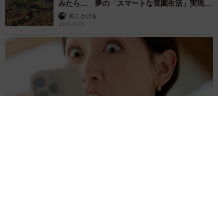
みたら… 夢の「スマートな菜園生活」実現な
るか
井二 かける
2026.08.08
プチバズしたママ友とのLINEスクショ うっかり電話番号を流
出させちゃった！ 激怒する友人 慰謝料の相場はいくらですか
【弁護士が解説】
長澤 芳子
2026.08.08
「テレビより私を見て？」パパの目の前に陣取
る犬に1.4万いいね あまりにも健気な熱烈ア