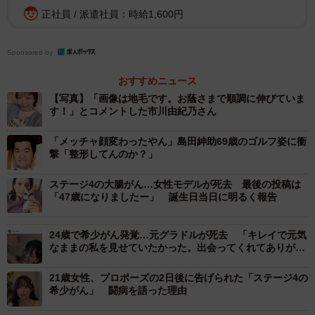
後初の地毛での出演だったことを報告しています。今後に
正社員 / 派遣社員：時給1,600円
ついては、「髪質はまだ赤ちゃんのように柔らかくてトッ
プもボリュームが足りないので今後もウィッグと地毛の二
Sponsored by
刀流を楽しみたいと思います！」と説明しました。
おすすめニュース
【写真】「画像は地毛です。お蔭さまで順調に伸びていま
す！」とコメントした市川由紀乃さん
「メッチャ顔変わったやん」島田紳助69歳のゴルフ姿に衝
撃「整形してんのか？」
ステージ4の大腸がん…女性モデルが死去 最後の投稿は
「47歳になりましたー」 誕生日当日に明るく報告
24歳で希少がん発覚…元グラドルが死去 「キレイで元気
なままの私を見せていたかった。出会ってくれてありがと
う」と大みそかに投稿
21歳女性、プロポーズの2日後に告げられた「ステージ4の
希少がん」 闘病を語った理由