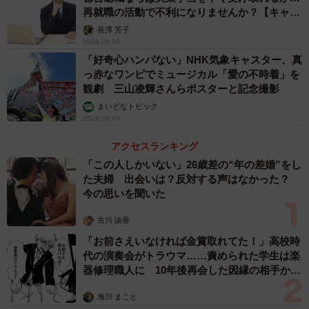
再就職の活動で不利になりませんか？【キャリ
アカウンセラーが解説】
長澤 芳子
2026.08.09
「好奇心ハンパない」NHK気象キャスター、真
っ赤なワンピでミュージカル「愛の不時着」を
観劇 三山凌輝さんらポスターと記念撮影
まいどなトピック
2026.08.09
アクセスランキング
「この人しかいない」26歳差の“年の差婚”をし
た夫婦 出会いは？反対する声はなかった？
今の思いを聞いた
古川 諭香
「お前さえいなければ金賞取れてた！」高校時
代の演奏会がトラウマ……責められた学生は楽
器修理職人に 10年後再会した因縁の相手から
思わぬ申し出【漫画】
海川 まこと