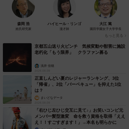
森岡 浩
ハイヒール・リンゴ
大江 篤
姓氏研究家
漫才師
園田学園女子大学学長
もっと見る
京都五山送り火ピンチ 気候変動や獣害に施設
老朽化「もう限界」 クラファン募る
浅井 佳穂
2026.08.09
正直しんどい夏のレジャーランキング、3位
「帰省」、2位「バーベキュー」を抑えた1位
は？
まいどなデータ
2026.08.09
「右ひじ左ひじ交互に見て♪」お笑いコンビ元
メンバー髪型激変 命を救う資格を取得「ええ
え！！すごすぎます！」→本名も明らかに