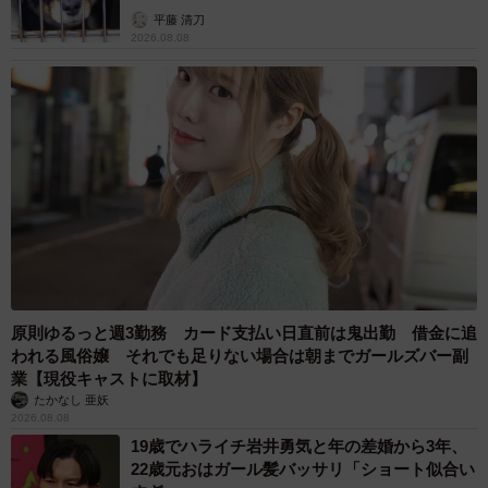
平藤 清刀
2026.08.08
原則ゆるっと週3勤務 カード支払い日直前は鬼出勤 借金に追
われる風俗嬢 それでも足りない場合は朝までガールズバー副
業【現役キャストに取材】
たかなし 亜妖
2026.08.08
19歳でハライチ岩井勇気と年の差婚から3年、
22歳元おはガール髪バッサリ「ショート似合い