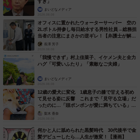
すぎ」
まいどなメディア
2026.08.08
オフィスに置かれたウォーターサーバー 空の
2Lボトル持参し毎日給水する男性社員→総務担
当者の注意にまさかの逆ギレ！【弁護士が解
説】
長澤 芳子
2026.08.08
「我慢できず」村上佳菜子、イケメン夫と全力
ハグ「可愛いふたり」「素敵なご夫婦」
まいどなメディア
2026.08.08
12歳の愛犬に変化 1歳息子の膝で甘える初め
て見せる姿に反響 これまで「見守る立場」だ
ったのに…「頭ポンポンが愛に満ちている」
「尊…」
梨木 香奈
2026.08.08
何かと人に舐められた黒髪時代 30代後半で金
髪デビューしたら…人生が激変！【漫画】