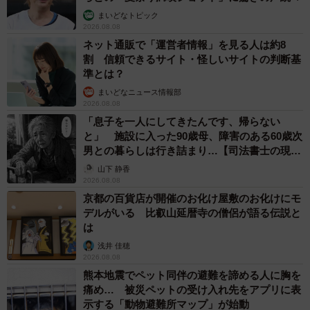
まいどなトピック
2026.08.08
ネット通販で「運営者情報」を見る人は約8
割 信頼できるサイト・怪しいサイトの判断基
準とは？
まいどなニュース情報部
2026.08.08
「息子を一人にしてきたんです、帰らない
と」 施設に入った90歳母、障害のある60歳次
男との暮らしは行き詰まり…【司法書士の現場
から】
山下 静香
2026.08.08
京都の百貨店が開催のお化け屋敷のお化けにモ
デルがいる 比叡山延暦寺の僧侶が語る伝説と
は
浅井 佳穂
2026.08.08
熊本地震でペット同伴の避難を諦める人に胸を
痛め… 被災ペットの受け入れ先をアプリに表
示する「動物避難所マップ」が始動