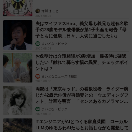
海川 まこと
2026.08.08
夫はマイファスHiro、義父母も義兄も超有名歌
手の28歳モデル兼俳優が第1子出産を報告「母
子ともに健康…日々、大切に過ごしたい」
まいどなトピック
2026.08.08
お盆明けは介護相談が3割増加 帰省時に確認
したい「離れて暮らす親の異変」チェックポイ
ントは？
まいどなニュース情報部
2026.08.08
両親は「東京キッド」の看板役者 ライダー演
じた42歳元俳優が再婚妻との「ウエディングフ
ォト」計画を明言 「センスあるカメラマン求
む」
まいどなトピック
2026.08.08
ITエンジニアがAIとつくる家庭菜園 ローカル
LLMのゆるふわAIたちとお話しながら開墾して