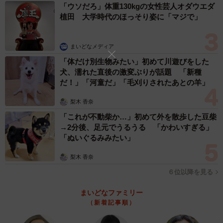
「ウソだろ」体重130kgの女性芸人オダウエダ
植田 大学時代のほっそり姿に「マジで」
まいどなメディア
「体だけ別生物みたい」初めて川遊びをした
犬、濡れた直後の激変ぶりが話題 「新種
だ！」「河童だ」「毛刈りされたあとの羊」
梨木 香奈
「これが不動柴か…」初めて外を散歩した豆柴
→2分後、足元でうるうる 「かわいすぎる」
「ぬいぐるみみたい」
梨木 香奈
６位以降を見る
まいどなファミリー
（新着記事順）