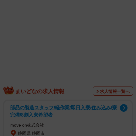
います！」とコメントし、写真をアップ。新しい髪型につ
いては「まだボリュームがなく以前から分け目の薄毛が気
になっていたので思い切って分け目を変えてみました。春
ちゃんのアドバイスでセンター分けです」と説明してお
り、写真の市川さんは、前髪の分け目の変化で印象が変わ
っている様子です。
続けて、「分け目を変えるだけで新しい自分に出会えたよ
うなワクワクした気持ちに包まれているわたし」とコメン
ト。ハッシュタグでは「#抗がん剤治療を終えて」「#1年5
ヶ月」と添えており、前向きな姿勢の市川さんにエールが
まいどなの求人情報
求人情報一覧へ
寄せられています。
部品の製造スタッフ/軽作業/即日入寮/住み込み/寮
完備/8割入寮希望者
move on株式会社
静岡県 静岡市