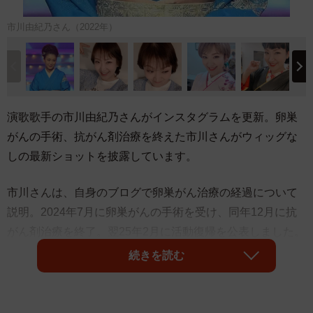
市川由紀乃さん（2022年）
演歌歌手の市川由紀乃さんがインスタグラムを更新。卵巣
がんの手術、抗がん剤治療を終えた市川さんがウィッグな
しの最新ショットを披露しています。
市川さんは、自身のブログで卵巣がん治療の経過について
説明。2024年7月に卵巣がんの手術を受け、同年12月に抗
がん剤治療を終了。翌25年2月に活動復帰を公表しました。
抗がん剤治療時には、その副作用として体毛を失ったこと
続きを読む
を明かしていました。
市川さんは、「画像は地毛です。お蔭さまで順調に伸びて