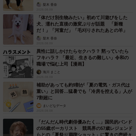
梨木 香奈
2026.08.09
「体だけ別生物みたい」初めて川遊びをした
犬、濡れた直後の激変ぶりが話題 「新種
だ！」「河童だ」「毛刈りされたあとの羊」
梨木 香奈
2026.08.09
異性に話しかけたらセクハラ？ 黙っていたら
フキハラ？ 「最近、生きるの難しい」令和の
職場で悩む上司【漫画】
海川 まこと
2026.08.09
補助があっても約9割が「夏の電気・ガス代は
重い」と回答…猛暑でも「冷房を控える」人が
7割超に
まいどなデータ
2026.08.08
「だんだん時代劇俳優みたく…」国民的バンド
の55歳ボーカリスト 競馬界の57歳レジェンド
らとの「夏祭り満喫ショット」に驚きの声続々