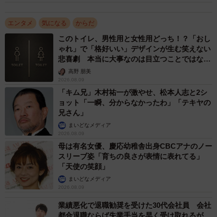
エンタメ
気になる
からだ
このトイレ、男性用と女性用どっち！？「おし
ゃれ」で「格好いい」デザインが生む笑えない
悲喜劇 本当に大事なのは目立つことではな
く…
高野 朋美
2026.08.09
「キム兄」木村祐一が激やせ、松本人志と2シ
ョット「一瞬、分からなかったわ」「テキヤの
兄さん」
まいどなメディア
2026.08.09
母は有名女優、慶応幼稚舎出身CBCアナのノー
スリーブ姿「育ちの良さが表情に表れてる」
「天使の笑顔」
まいどなメディア
2026.08.09
業績悪化で退職勧奨を受けた30代会社員 会社
都合退職ならば失業手当を早く受け取れるが…