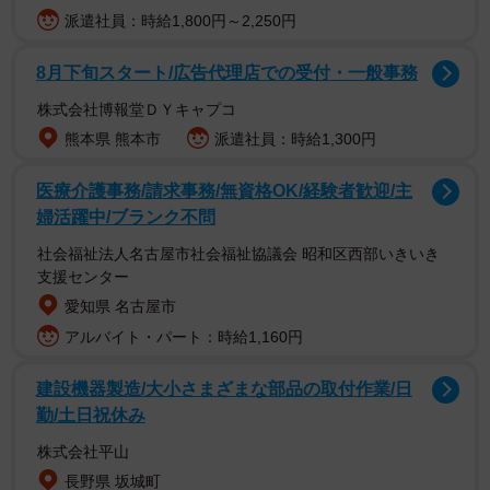
派遣社員：時給1,800円～2,250円
8月下旬スタート/広告代理店での受付・一般事務
株式会社博報堂ＤＹキャプコ
熊本県 熊本市
派遣社員：時給1,300円
医療介護事務/請求事務/無資格OK/経験者歓迎/主
婦活躍中/ブランク不問
SNSでは、「由紀乃ちゃん 地毛ですか？もう全然分から
ないですね」「今をいっぱい楽しんでね〜」「由紀乃さ
社会福祉法人名古屋市社会福祉協議会 昭和区西部いきいき
支援センター
ん、かなり伸びましたね」「若く見えますよ！！」「ステ
愛知県 名古屋市
キな笑顔に癒されました」「かわいい ショート似合いす
アルバイト・パート：時給1,160円
ぎ〜」などのコメントがありました。
建設機器製造/大小さまざまな部品の取付作業/日
市川さんは2025年4月8日に「地毛デビュー記念日。」のタ
勤/土日祝休み
イトルで自身のブログを更新。前日の4月7日に放送となっ
株式会社平山
たNHKの音楽番組「うたコン」では、がん治療からの復帰
長野県 坂城町