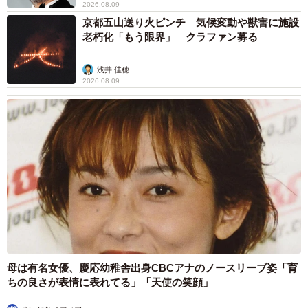
2026.08.09
京都五山送り火ピンチ 気候変動や獣害に施設
老朽化「もう限界」 クラファン募る
浅井 佳穂
2026.08.09
母は有名女優、慶応幼稚舎出身CBCアナのノースリーブ姿「育
ちの良さが表情に表れてる」「天使の笑顔」