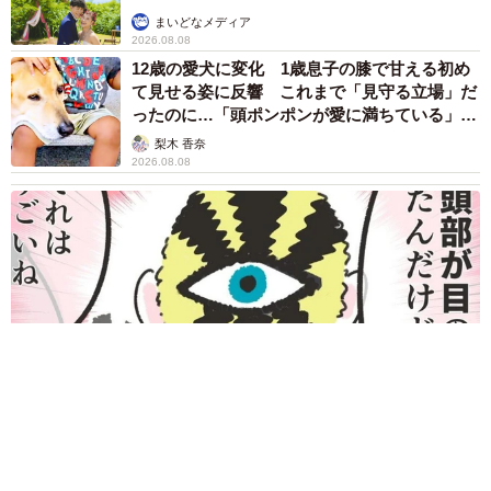
まいどなメディア
2026.08.08
12歳の愛犬に変化 1歳息子の膝で甘える初め
て見せる姿に反響 これまで「見守る立場」だ
ったのに…「頭ポンポンが愛に満ちている」
「尊…」
梨木 香奈
2026.08.08
何かと人に舐められた黒髪時代 30代後半で金髪デビューした
ら…人生が激変！【漫画】