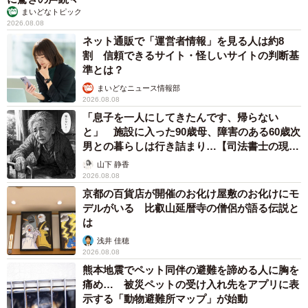
まいどなトピック
2026.08.08
ネット通販で「運営者情報」を見る人は約8
割 信頼できるサイト・怪しいサイトの判断基
準とは？
まいどなニュース情報部
2026.08.08
「息子を一人にしてきたんです、帰らない
と」 施設に入った90歳母、障害のある60歳次
男との暮らしは行き詰まり…【司法書士の現場
から】
山下 静香
2026.08.08
京都の百貨店が開催のお化け屋敷のお化けにモ
デルがいる 比叡山延暦寺の僧侶が語る伝説と
は
浅井 佳穂
2026.08.08
熊本地震でペット同伴の避難を諦める人に胸を
痛め… 被災ペットの受け入れ先をアプリに表
示する「動物避難所マップ」が始動