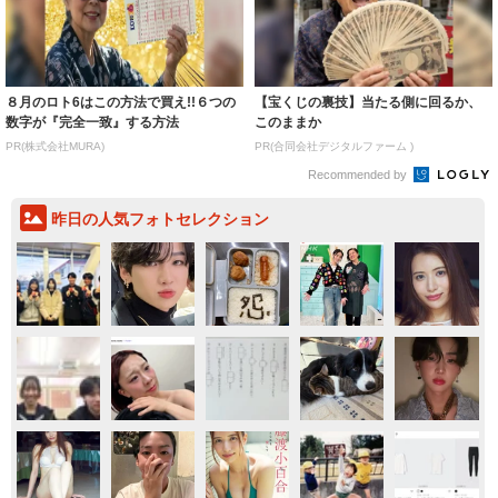
８月のロト6はこの方法で買え!!６つの
【宝くじの裏技】当たる側に回るか、
数字が『完全一致』する方法
このままか
PR(株式会社MURA)
PR(合同会社デジタルファーム )
Recommended by
昨日の人気フォトセレクション