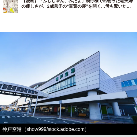
【漫画】「ふじしゃん、みたよ」飛行機で出会った老夫婦
の優しさが、2歳息子の“言葉の扉”を開く…母も驚いた成
長の瞬間
神戸空港（show999/stock.adobe.com）