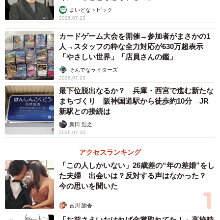
まいどなトピック
2026.07.23
カードゲーム大会を開催→参加者がまさかの1
人→スタッフの粋な全力対応が630万超表示
「やさしい世界」「店員さんの鑑」
そんでなライターズ
2026.07.23
最下位脱出なるか？ 兵庫・西宮で進む新たな
まちづくり 阪神国道駅から徒歩約10分 JR
新駅との接続は
新田 浩之
2026.07.20
アクセスランキング
「この人しかいない」26歳差の“年の差婚”をし
た夫婦 出会いは？反対する声はなかった？
今の思いを聞いた
古川 諭香
「お前さえいなければ金賞取れてた！」高校時