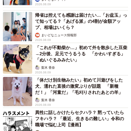
2026.08.09
帰省は控えても感謝は届けたい…「お盆玉」っ
て知ってる？「あげる派」の4割が金額アッ
プ、相場はいくら？
まいどなニュース情報部
2026.08.09
「これが不動柴か…」初めて外を散歩した豆柴
→2分後、足元でうるうる 「かわいすぎる」
「ぬいぐるみみたい」
梨木 香奈
2026.08.09
「体だけ別生物みたい」初めて川遊びをした
犬、濡れた直後の激変ぶりが話題 「新種
だ！」「河童だ」「毛刈りされたあとの羊」
梨木 香奈
2026.08.09
異性に話しかけたらセクハラ？ 黙っていたら
フキハラ？ 「最近、生きるの難しい」令和の
職場で悩む上司【漫画】