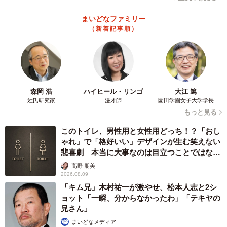
まいどなファミリー
（新着記事順）
森岡 浩
ハイヒール・リンゴ
大江 篤
姓氏研究家
漫才師
園田学園女子大学学長
もっと見る
このトイレ、男性用と女性用どっち！？「おし
ゃれ」で「格好いい」デザインが生む笑えない
悲喜劇 本当に大事なのは目立つことではな
く…
高野 朋美
2026.08.09
「キム兄」木村祐一が激やせ、松本人志と2シ
ョット「一瞬、分からなかったわ」「テキヤの
兄さん」
まいどなメディア