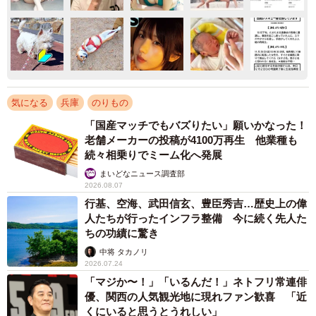
気になる
兵庫
のりもの
「国産マッチでもバズりたい」願いかなった！
老舗メーカーの投稿が4100万再生 他業種も
続々相乗りでミーム化へ発展
まいどなニュース調査部
2026.08.07
行基、空海、武田信玄、豊臣秀吉…歴史上の偉
人たちが行ったインフラ整備 今に続く先人た
ちの功績に驚き
中将 タカノリ
2026.07.24
「マジか〜！」「いるんだ！」ネトフリ常連俳
優、関西の人気観光地に現れファン歓喜 「近
くにいると思うとうれしい」