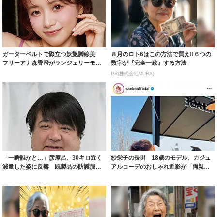
ガーターベルトで際立つ妖艶脚線美
８月のロト6はこの方法で買え!!６つの
フリーアナ森香澄がランジェリーモデ
数字が『完全一致』する方法
ルに ｢PE...
PR(株式会社MURA)
「一瞬誰かと…」彦摩呂、30キロ近く
紗栄子の長男 18歳のモデル、カジュ
減量した姿に反響 既製品の防護服が
アルコーデのおしゃれ近影が「両親の
着られると...
いいとこ取...