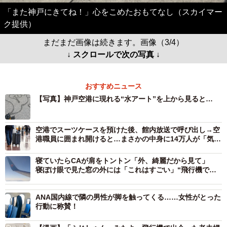
「また神戸にきてね！」心をこめたおもてなし（スカイマー
ク提供）
まだまだ画像は続きます。画像（3/4）
↓ スクロールで次の写真 ↓
おすすめニュース
【写真】神戸空港に現れる“水アート”を上から見ると…
空港でスーツケースを預けた後、館内放送で呼び出し→空
港職員に囲まれ開けると…まさかの中身に14万人が「気持
ちわかる〜」
寝ていたらCAが肩をトントン「外、綺麗だから見て」
寝ぼけ眼で見た窓の外には「これはすごい」“飛行機で見
た中で一番の絶景”
ANA国内線で隣の男性が脚を触ってくる……女性がとった
行動に称賛！