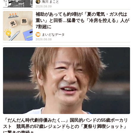
海川 まこと
2026.08.09
補助があっても約9割が「夏の電気・ガス代は
重い」と回答…猛暑でも「冷房を控える」人が
7割超に
まいどなデータ
2026.08.08
「だんだん時代劇俳優みたく…」国民的バンドの55歳ボーカリ
スト 競馬界の57歳レジェンドらとの「夏祭り満喫ショット」
に驚きの声続々