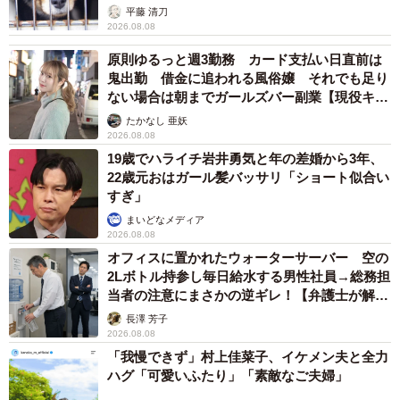
平藤 清刀
2026.08.08
原則ゆるっと週3勤務 カード支払い日直前は
鬼出勤 借金に追われる風俗嬢 それでも足り
ない場合は朝までガールズバー副業【現役キャ
ストに取材】
たかなし 亜妖
2026.08.08
19歳でハライチ岩井勇気と年の差婚から3年、
22歳元おはガール髪バッサリ「ショート似合い
すぎ」
まいどなメディア
2026.08.08
オフィスに置かれたウォーターサーバー 空の
2Lボトル持参し毎日給水する男性社員→総務担
当者の注意にまさかの逆ギレ！【弁護士が解
説】
長澤 芳子
2026.08.08
「我慢できず」村上佳菜子、イケメン夫と全力
ハグ「可愛いふたり」「素敵なご夫婦」