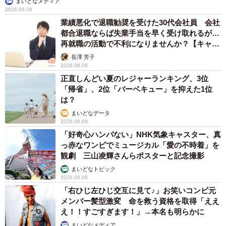
まいどなメディア
2026.08.09
業績悪化で退職勧奨を受けた30代会社員 会社
都合退職ならば失業手当を早く受け取れるが…
再就職の活動で不利になりませんか？【キャリ
アカウンセラーが解説】
長澤 芳子
2026.08.09
正直しんどい夏のレジャーランキング、3位
「帰省」、2位「バーベキュー」を抑えた1位
は？
まいどなデータ
2026.08.09
「好奇心ハンパない」NHK気象キャスター、真
っ赤なワンピでミュージカル「愛の不時着」を
観劇 三山凌輝さんらポスターと記念撮影
まいどなトピック
2026.08.09
「右ひじ左ひじ交互に見て♪」お笑いコンビ元
メンバー髪型激変 命を救う資格を取得「ええ
え！！すごすぎます！」→本名も明らかに
まいどなメディア