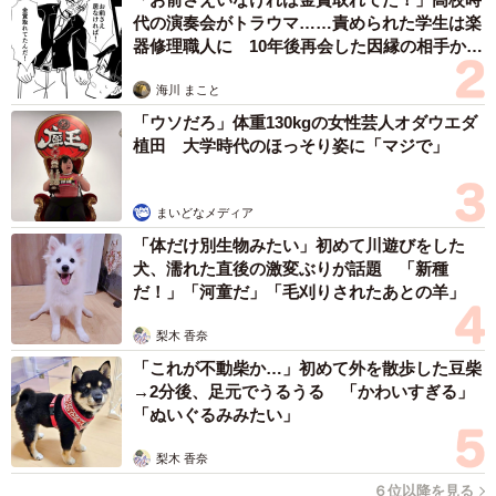
代の演奏会がトラウマ……責められた学生は楽
器修理職人に 10年後再会した因縁の相手から
思わぬ申し出【漫画】
海川 まこと
「ウソだろ」体重130kgの女性芸人オダウエダ
植田 大学時代のほっそり姿に「マジで」
まいどなメディア
「体だけ別生物みたい」初めて川遊びをした
犬、濡れた直後の激変ぶりが話題 「新種
だ！」「河童だ」「毛刈りされたあとの羊」
梨木 香奈
「これが不動柴か…」初めて外を散歩した豆柴
→2分後、足元でうるうる 「かわいすぎる」
「ぬいぐるみみたい」
梨木 香奈
６位以降を見る