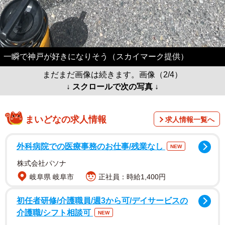
一瞬で神戸が好きになりそう（スカイマーク提供）
まだまだ画像は続きます。画像（2/4）
↓ スクロールで次の写真 ↓
まいどなの求人情報
求人情報一覧へ
外科病院での医療事務のお仕事/残業なし
NEW
株式会社パソナ
岐阜県 岐阜市
正社員：時給1,400円
初任者研修/介護職員/週3から可/デイサービスの
介護職/シフト相談可
NEW