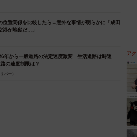
の位置関係を比較したら→意外な事情が明らかに「成田
空港が地獄だ…」
アク
026年から一般道路の法定速度激変 生活道路は時速
道路の速度制限は？
 ガリバー）