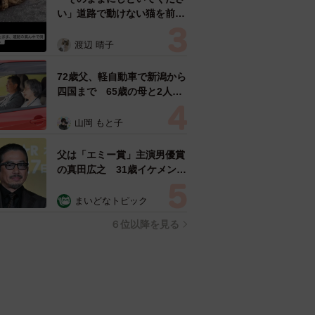
い」道路で動けない猫を前に
返された一言… 懸命に生き
ようとした4日間 「命の重
渡辺 晴子
さはみんな同じ」保護団体代
表の訴え
72歳父、軽自動車で新潟から
四国まで 65歳の母と2人で
3泊4日の旅 パーキングの休
憩まで分刻み… 「大学生で
山岡 もと子
も組まねえよ！」
父は「エミー賞」主演男優賞
の真田広之 31歳イケメン俳
優が長髪ヒゲのワイルド近影
「ガチヒロさんそっくり」
まいどなトピック
「新たな一面もステキ」
６位以降を見る