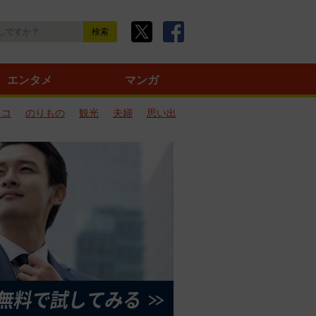
エンタメ
マンガ
ネコ
のりもの
観光
夫婦
思い出