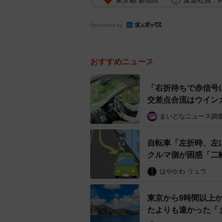
東京都 新宿区
派遣社員：時給
Sponsored by
おすすめニュース
「右折待ちで赤信号
交差点合流はウイン
まいどなニュース調
自転車「左折時、左
クルマ側が困惑「二
はやかわ リュウ
東京から9時間以上
たよりも遠かった「