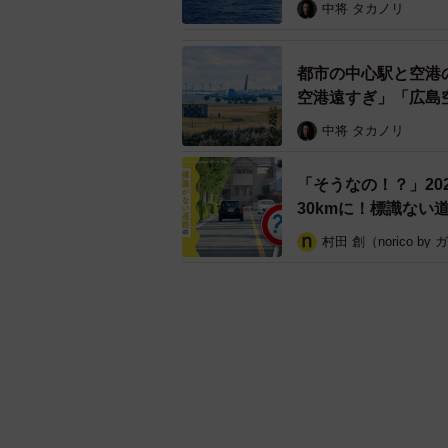
中将 タカノリ
都市の中心駅と空港
空港遠すぎ」「広島
中将 タカノリ
「そうなの！？」2
30kmに！標識ない
村田 創（norico by