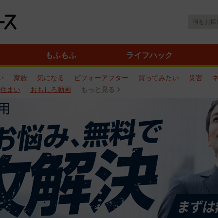
もふもふ
ライフハック
い
家族
気になる
ビフォーアフター
買ってみたい
災害
住まい
おもしろ動画
もっと見る