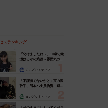
セスランキング
「化けましたね～」10歳で綾
瀬はるかの娘役→雰囲気ガラ
リの18歳に成長 「メイクで
雰囲気が」「宝塚に入れそ
まいどなメディア
う」
「不謹慎でないかと」実力派
歌手、熊本へ支援物資…運搬
トラックの車体デザインにた
めらい 「痛いほど伝わる」
まいどなトピック
「行動され立派」
「そのままにしといてくださ