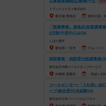
る事務業務駒込/巣鴨/千石
NEW
トランスコスモス株式会社
東京都 豊島区
契約社員：時
「医療事務」資格必須/医療事務/
2日制!午前中のみOK
しばた歯科
愛知県 一宮市
アルバイト・
病院事務・病院受付医療事務/沖
株式会社沖縄コールスタッフサービス
沖縄県 那覇市
：時給1,20
コールセンター/「入社祝い金5
ープ/総合受付/未経験OK
株式会社日本パーソナルビジネス