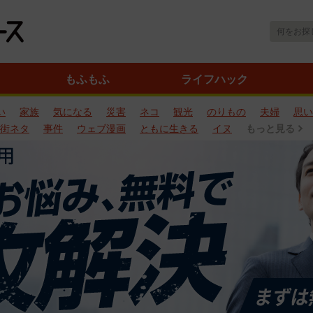
もふもふ
ライフハック
い
家族
気になる
災害
ネコ
観光
のりもの
夫婦
思い
街ネタ
事件
ウェブ漫画
ともに生きる
イヌ
もっと見る