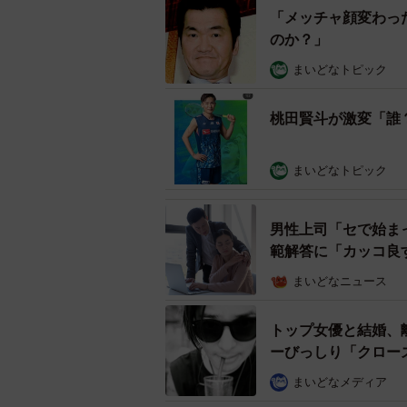
「メッチャ顔変わっ
のか？」
まいどなトピック
桃田賢斗が激変「誰
まいどなトピック
男性上司「セで始ま
範解答に「カッコ良
まいどなニュース
トップ女優と結婚、離
ーびっしり「クロー
まいどなメディア