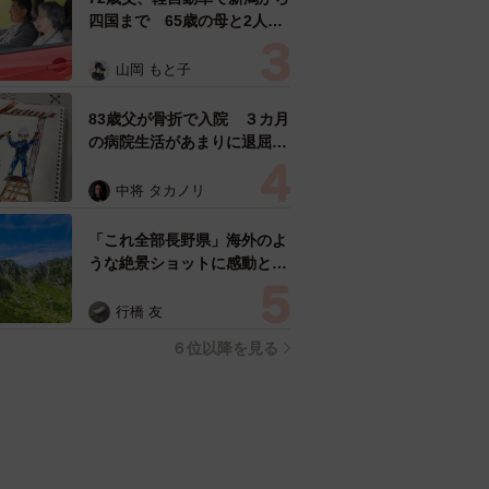
四国まで 65歳の母と2人で
3泊4日の旅 パーキングの休
憩まで分刻み… 「大学生で
山岡 もと子
も組まねえよ！」
83歳父が骨折で入院 ３カ月
の病院生活があまりに退屈で
「画用紙と色鉛筆持ってこ
い！」→スケッチブックを見
中将 タカノリ
た家族が仰天「これ、売れま
すよ…」
「これ全部長野県」海外のよ
うな絶景ショットに感動と反
響「離れてからいいところだ
ったんだって気づいた」
行橋 友
６位以降を見る