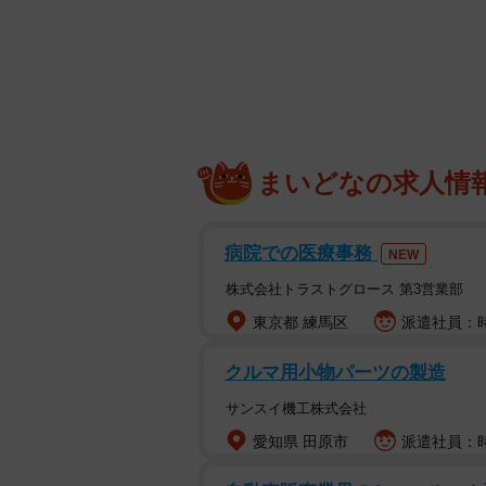
星野源さんは2021年に女優の新垣結
マ「逃げるは恥だが役に立つ」で共
なりました。
まいどなの求人情
病院での医療事務
NEW
株式会社トラストグロース 第3営業部
東京都 練馬区
派遣社員：時給
クルマ用小物パーツの製造
サンスイ機工株式会社
愛知県 田原市
派遣社員：時給