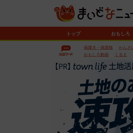
ニ
トップ
おもしろ
ュ
ー
保護犬・保護猫
かんさ
ス
一
おもしろ動画
くるま
覧