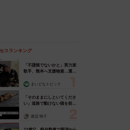
セスランキング
「不謹慎でないかと」実力派
歌手、熊本へ支援物資…運搬
トラックの車体デザインにた
めらい 「痛いほど伝わる」
まいどなトピック
「行動され立派」
「そのままにしといてくださ
い」道路で動けない猫を前に
返された一言… 懸命に生き
ようとした4日間 「命の重
渡辺 晴子
さはみんな同じ」保護団体代
表の訴え
72歳父、軽自動車で新潟から