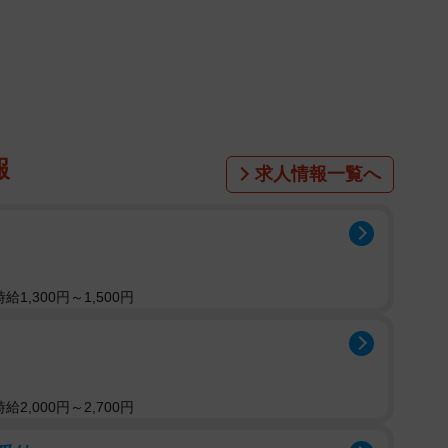
衣さんと結婚を発表。2人は2016年放送のTBS系ドラ
演していたことから、「逃げ恥婚」として大きな話題と
報
求人情報一覧へ
1,300円～1,500円
2,000円～2,700円