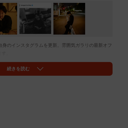
自身のインスタグラムを更新。雰囲気ガラリの最新オフ
ます。
MAGAZINE＋」でインタビュー記事を公開したことを
続きを読む
野さんは口ひげを伸ばし、更に大人の雰囲気を漂わせて
輪が。
ガ10年間ありがとうございました」「結婚指輪前から
です！！！」「ワイルド」「珍しい」「久しぶりの源さ
ちロン毛も」「かっこよくてセクシー」「男の色気が」