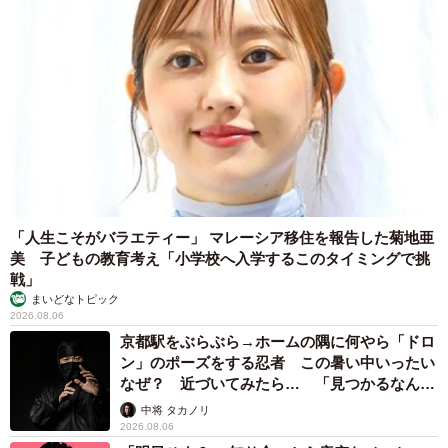
「人生こそがバラエティー」 マレーシア移住を報告した菊地亜
美 子どもの教育考え「小学校へ入学するこのタイミングで挑
戦」
まいどなトピック
2026.08.06
京都駅をぶらぶら→ホームの隅に何やら「ドロ
ン」のポーズをする忍者 この暑い中いったい
なぜ？ 近づいてみたら… 「見つかるなんて
未熟」
中将 タカノリ
2026.08.06