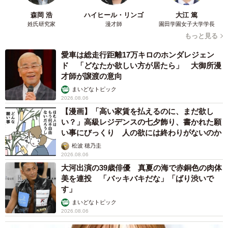
森岡 浩
ハイヒール・リンゴ
大江 篤
姓氏研究家
漫才師
園田学園女子大学学長
もっと見る
愛車は総走行距離17万キロのホンダレジェン
ド 「どなたか欲しい方が居たら」 大御所漫
才師が譲渡の意向
まいどなトピック
2026.08.06
【漫画】「高い家賃を払えるのに、まだ欲し
い？」高級レジデンスの七夕飾り、書かれた願
い事にびっくり 人の欲には終わりがないのか
松波 穂乃圭
2026.08.06
大河出演の39歳俳優 真夏の海で赤銅色の肉体
美を連投 「バッキバキだな」「ばり渋いで
す」
まいどなトピック
2026.08.06