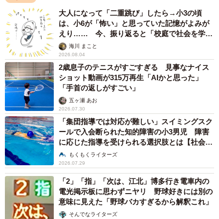
大人になって「二重跳び」したら→小3の頃
は、小6が「怖い」と思っていた記憶がよみが
えり…… 今、振り返ると「校庭で社会を学ん
でいった」【漫画】
海川 まこと
2026.08.04
2歳息子のテニスがすごすぎる 見事なナイス
ショット動画が315万再生「AIかと思った」
「手首の返しがすごい」
五ヶ瀬 あお
2026.07.30
「集団指導では対応が難しい」スイミングスク
ールで入会断られた知的障害の小3男児 障害
に応じた指導を受けられる選択肢とは【社会福
祉士が解説】
もくもくライターズ
2026.07.29
「2」「指」「次は、江北」博多行き電車内の
電光掲示板に思わずニヤリ 野球好きには別の
意味に見えた「野球バカすぎるから解釈これ」
そんでなライターズ