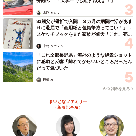
分刻み… 「大学生でも組まねえよ！」
山岡 もと子
83歳父が骨折で入院 ３カ月の病院生活があま
りに退屈で「画用紙と色鉛筆持ってこい！」→
スケッチブックを見た家族が仰天「これ、売れ
ますよ…」
中将 タカノリ
「これ全部長野県」海外のような絶景ショット
に感動と反響「離れてからいいところだったん
だって気づいた」
行橋 友
６位以降を見る
まいどなファミリー
（新着記事順）