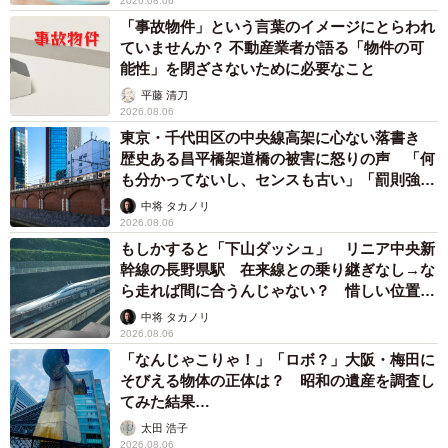
2026.08.06
「事故物件」という言葉のイメージにとらわれ
ていませんか？ 不動産業者が語る「物件の可
能性」を閉ざさないために必要なこと
平藤 清刀
2026.08.06
東京・千代田区の中央線高架に心ない落書き
歴史ある昌平橋架道橋の被害に怒りの声 「何
も分かってないし、センスも古い」「罰則強化
して」
中将 タカノリ
2026.08.06
もしかすると「下山ダッシュ」 リニア中央新
幹線の長野県駅 在来線との乗り継ぎなし→な
ら走れば間に合うんじゃない？ 惜しい位置関
係が反響
中将 タカノリ
2026.08.06
「なんじゃこりゃ！」「ロボ？」大阪・梅田に
そびえる物体の正体は？ 昭和の遺産を調査し
てみた結果…
太田 浩子
2026.08.06