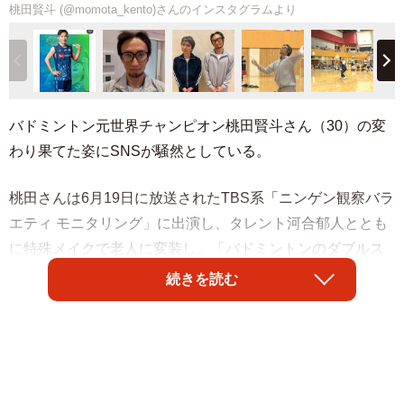
桃田賢斗 (@momota_kento)さんのインスタグラムより
バドミントン元世界チャンピオン桃田賢斗さん（30）の変
わり果てた姿にSNSが騒然としている。
桃田さんは6月19日に放送されたTBS系「ニンゲン観察バラ
エティ モニタリング」に出演し、タレント河合郁人ととも
に特殊メイクで老人に変装し、「バドミントンのダブルス
大会でバレずに勝ち抜き優勝できるのか！？」という企画
続きを読む
にチャレンジした。
2時間の特殊メイクで60代の老人に変装した桃田賢斗さんは
生え際が後退し、白髪交じりの眉毛にアゴひげをたくわ
え、黒ぶちメガネで別人になった。ネット上では「誰？」