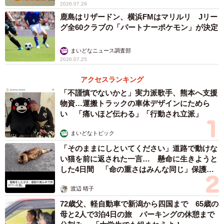
2026.07.29
鹿島はリザードン、横浜FMはマリルリ Jリー
グ全60クラブの「パートナーポケモン」が決定
まいどなニュース調査部
2026.07.25
アクセスランキング
「不謹慎でないかと」実力派歌手、熊本へ支援
物資…運搬トラックの車体デザインにためら
い 「痛いほど伝わる」「行動され立派」
まいどなトピック
「そのままにしといてください」道路で動けな
い猫を前に返された一言… 懸命に生きようと
した4日間 「命の重さはみんな同じ」保護団
体代表の訴え
渡辺 晴子
72歳父、軽自動車で新潟から四国まで 65歳の
母と2人で3泊4日の旅 パーキングの休憩まで