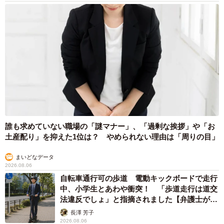
誰も求めていない職場の「謎マナー」、「過剰な挨拶」や「お
土産配り」を抑えた1位は？ やめられない理由は「周りの目」
まいどなデータ
2026.08.06
自転車通行可の歩道 電動キックボードで走行
中、小学生とあわや衝突！ 「歩道走行は道交
法違反でしょ」と指摘されました【弁護士が解
説】
長澤 芳子
2026.08.06