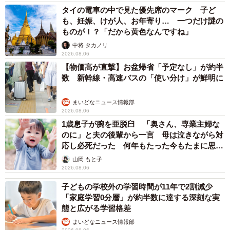
タイの電車の中で見た優先席のマーク 子ど
も、妊娠、けが人、お年寄り… 一つだけ謎の
ものが！？「だから黄色なんですね」
中将 タカノリ
2026.08.06
【物価高が直撃】お盆帰省「予定なし」が約半
数 新幹線・高速バスの「使い分け」が鮮明に
まいどなニュース情報部
2026.08.06
1歳息子が腕を亜脱臼 「奥さん、専業主婦な
のに」と夫の後輩から一言 母は泣きながら対
応し必死だった 何年もたった今もたまに思い
出し…
山岡 もと子
2026.08.06
子どもの学校外の学習時間が11年で2割減少
「家庭学習0分層」が約半数に達する深刻な実
態と広がる学習格差
まいどなニュース情報部