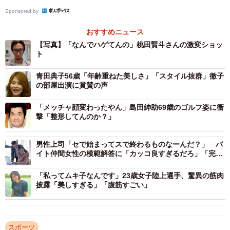
Sponsored by
おすすめニュース
【写真】「なんでハゲてんの」桃田賢斗さんの激変ショッ
ト
青田典子56歳「年齢重ねた美しさ」「スタイル抜群」徹子
の部屋出演に賞賛の声
「メッチャ顔変わったやん」島田紳助69歳のゴルフ姿に衝
撃「整形してんのか？」
男性上司「セで始まってスで終わるものなーんだ？」 バ
イト仲間女性の模範解答に「カッコ良すぎるだろ」「完璧
な返し！」
「私ってムキ子なんです」23歳女子陸上選手、驚異の筋肉
披露「美しすぎる」「腹筋すごい」
スポーツ