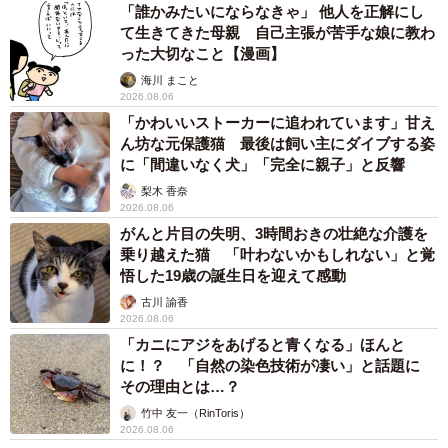
「誰かみたいにならなきゃ」 他人を正解にし
て生きてきた母親 自己主張が苦手な娘に教わ
った大切なこと【漫画】
海川 まこと
2026.08.06
「かわいいストーカーに追われています」甘え
ん坊な元保護猫 最後は飼い主にダイブする姿
に「間違いなく犬」「完全に親子」と反響
梨木 香奈
2026.08.06
がんと片目の失明、3時間おきの壮絶な介護を
乗り越えた猫 「叶わないかもしれない」と覚
悟した19歳の誕生日を迎えて感動
古川 諭香
2026.08.06
「カニにアジをあげると青くなる」ほんと
に！？ 「自然の染色技術が凄い」と話題に
その理由とは…？
竹中 友一（RinToris）
2026.08.06