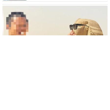
エジプトで自撮りしていたら、ガイドが「撮りますよ！」→ノ
リノリでポーズを取っていたら……スマホを返してもらえな
い 「日本人はカモ代表かも」「私は6時間で3万円払った」
宮前 晶子
2026.08.06
「LINEのQRコードを添付して」社長をかたる
詐欺メール続々 社員を個人アカウントへ誘導
→最後は不正送金…求められる「だまされる前
提」の対策
井二 かける