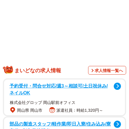
「えええええ」「ヤバい」と驚きの声が上がった。
桃田さんはおじいさんに変装しながら、さりげなく世界王
者のテクニックを披露し、時に強烈なスマッシュで実力を
見せつけた。インスタグラムには「変装しててもカッコイ
イのがダダ漏れですよ〜」「やっぱりバドミントンのプレ
ーは素敵でした」「変装してもイケメン」と称賛のコメン
トが寄せられていた。本人は変装写真に「桃田おじさんで
す」「3回目なんでハゲてんの」とメッセージを投稿した。
まいどなの求人情報
求人情報一覧へ
予約受付・問合せ対応/週3～相談可/土日祝休み/
ネイルOK
株式会社グロップ 岡山駅前オフィス
岡山県 岡山市
派遣社員：時給1,320円～
部品の製造スタッフ/軽作業/即日入寮/住み込み/寮