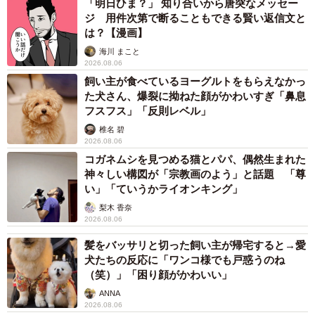
「明日ひま？」 知り合いから唐突なメッセー
ジ 用件次第で断ることもできる賢い返信文と
は？【漫画】
海川 まこと
2026.08.06
飼い主が食べているヨーグルトをもらえなかっ
た犬さん、爆裂に拗ねた顔がかわいすぎ「鼻息
フスフス」「反則レベル」
椎名 碧
2026.08.06
コガネムシを見つめる猫とパパ、偶然生まれた
神々しい構図が「宗教画のよう」と話題 「尊
い」「ていうかライオンキング」
梨木 香奈
2026.08.06
髪をバッサリと切った飼い主が帰宅すると→愛
犬たちの反応に「ワンコ様でも戸惑うのね
（笑）」「困り顔がかわいい」
ANNA
2026.08.06