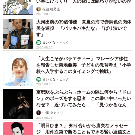
い事にびっくり 人の欲には終わりがないのか
松波 穂乃圭
2026.08.06
大河出演の39歳俳優 真夏の海で赤銅色の肉体
美を連投 「バッキバキだな」「ばり渋いで
す」
まいどなトピック
2026.08.06
「人生こそがバラエティー」 マレーシア移住
を報告した菊地亜美 子どもの教育考え「小学
校へ入学するこのタイミングで挑戦」
まいどなトピック
2026.08.06
京都駅をぶらぶら→ホームの隅に何やら「ドロ
ン」のポーズをする忍者 この暑い中いったい
なぜ？ 近づいてみたら… 「見つかるなんて
未熟」
中将 タカノリ
2026.08.06
「明日ひま？」 知り合いから唐突なメッセー
ジ 用件次第で断ることもできる賢い返信文と