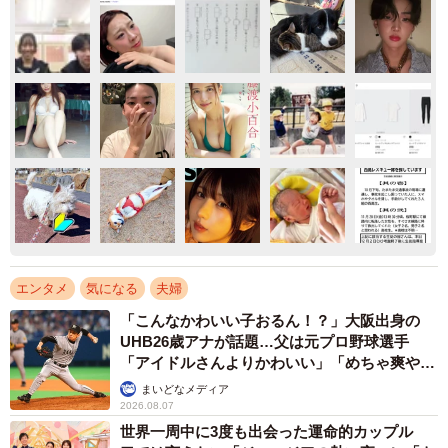
エンタメ
気になる
夫婦
「こんなかわいい子おるん！？」大阪出身の
UHB26歳アナが話題…父は元プロ野球選手
「アイドルさんよりかわいい」「めちゃ爽や
か」
まいどなメディア
2026.08.07
世界一周中に3度も出会った運命的カップル