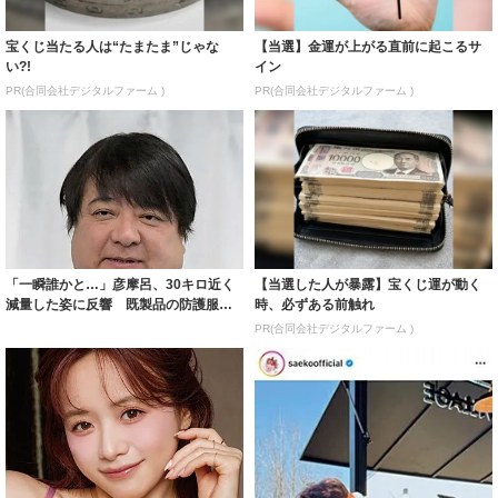
宝くじ当たる人は“たまたま”じゃな
【当選】金運が上がる直前に起こるサ
い?!
イン
PR(合同会社デジタルファーム )
PR(合同会社デジタルファーム )
「一瞬誰かと…」彦摩呂、30キロ近く
【当選した人が暴露】宝くじ運が動く
減量した姿に反響 既製品の防護服が
時、必ずある前触れ
着られると...
PR(合同会社デジタルファーム )