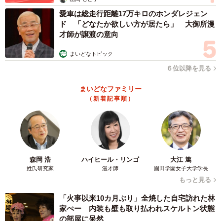
愛車は総走行距離17万キロのホンダレジェン
ド 「どなたか欲しい方が居たら」 大御所漫
才師が譲渡の意向
まいどなトピック
６位以降を見る
まいどなファミリー
（新着記事順）
森岡 浩
ハイヒール・リンゴ
大江 篤
姓氏研究家
漫才師
園田学園女子大学学長
もっと見る
「火事以来10カ月ぶり」全焼した自宅訪れた林
家ぺー 内装も壁も取り払われスケルトン状態
の部屋に呆然