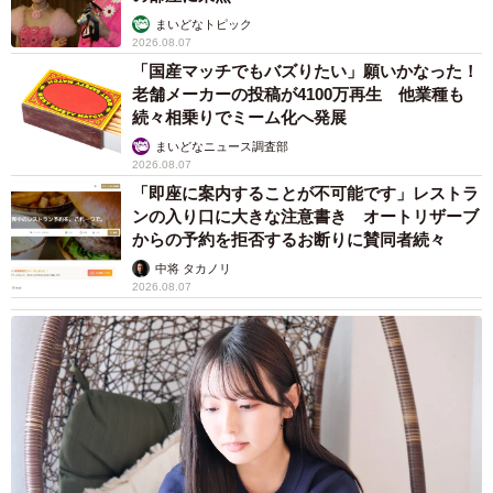
まいどなトピック
2026.08.07
「国産マッチでもバズりたい」願いかなった！
老舗メーカーの投稿が4100万再生 他業種も
続々相乗りでミーム化へ発展
まいどなニュース調査部
2026.08.07
「即座に案内することが不可能です」レストラ
ンの入り口に大きな注意書き オートリザーブ
からの予約を拒否するお断りに賛同者続々
中将 タカノリ
2026.08.07