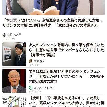
「本は買うだけでいい」京極夏彦さんの言葉に共感した女性→
リビングの本棚に140冊を積読 「家に自分だけの本屋さん」
山岡 もと子
2026.08.07
友人のマンション敷地内に度々車を停めていた
ら…注意の貼り紙でナンバーをさらされました
【弁護士が解説】
長澤 芳子
2026.08.07
愛車は総走行距離17万キロのホンダレジェン
ド 「どなたか欲しい方が居たら」 大御所漫
才師が譲渡の意向
まいどなトピック
2026.08.06
【漫画】「高い家賃を払えるのに、まだ欲し
い？」高級レジデンスの七夕飾り、書かれた願