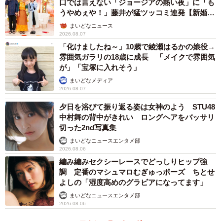
口では言えない「ジョージアの熱い夜」に「も
うやめぇや！」藤井が猛ツッコミ連発【新婚さ
ん】
まいどなニュース
2026.08.07
「化けましたね～」10歳で綾瀬はるかの娘役→
雰囲気ガラリの18歳に成長 「メイクで雰囲気
が」「宝塚に入れそう」
まいどなメディア
2026.08.07
夕日を浴びて振り返る姿は女神のよう STU48
中村舞の背中がきれい ロングヘアをバッサリ
切った2nd写真集
まいどなニュースエンタメ部
2026.08.06
編み編みセクシーレースでどっしりヒップ強
調 定番のマシュマロむぎゅっポーズ ちとせ
よしの「湿度高めのグラビアになってます」
まいどなニュースエンタメ部
2026.08.06