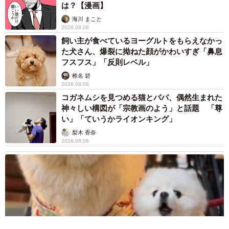
は？【漫画】
海川 まこと
2026.08.06
飼い主が食べているヨーグルトをもらえなかっ
た犬さん、爆裂に拗ねた顔がかわいすぎ「鼻息
フスフス」「反則レベル」
椎名 碧
2026.08.06
コガネムシを見つめる猫とパパ、偶然生まれた
神々しい構図が「宗教画のよう」と話題 「尊
い」「ていうかライオンキング」
梨木 香奈
2026.08.06