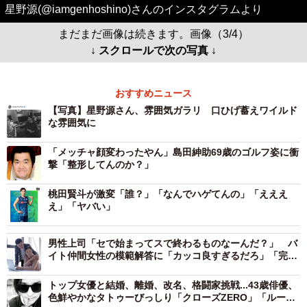
星野源(@iamgenhoshino)さんのインスタグラムより
まだまだ画像は続きます。画像（3/4）
↓ スクロールで次の写真 ↓
おすすめニュース
【写真】星野源さん、雰囲気ガラリ 口ひげ蓄えワイルド
な雰囲気に
「メッチャ顔変わったやん」島田紳助69歳のゴルフ姿に衝
撃「整形してんのか？」
桃田賢斗が激変「誰？」「なんでハゲてんの」「えええ
え」「ヤバい」
男性上司「セで始まってスで終わるものなーんだ？」 バ
イト仲間女性の模範解答に「カッコ良すぎるだろ」「完璧
な返し！」
トップ女優と結婚、離婚、改名、格闘家挑戦...43歳俳優、
色鮮やかなタトゥーびっしり「クローズZERO」「ルーキ