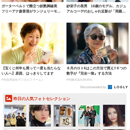
ガーターベルトで際立つ妖艶脚線美
紗栄子の長男 18歳のモデル、カジュ
フリーアナ森香澄がランジェリーモデ
アルコーデのおしゃれ近影が「両親の
ルに ｢PE...
いいとこ取...
【宝くじ何年も買って一度も当たらな
８月のロト6はこの方法で買え!!６つの
い人へ】原因、はっきりしてます
数字が『完全一致』する方法
PR(合同会社デジタルファーム )
PR(株式会社MURA)
Recommended by
昨日の人気フォトセレクション