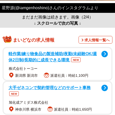
星野源(@iamgenhoshino)さんのインスタグラムより
まだまだ画像は続きます。画像（2/4）
↓ スクロールで次の写真 ↓
まいどなの求人情報
求人情報一覧へ
軽作業/練り物食品の製造補助/夜勤/未経験OK/週
休2日制/長期的に成長できる環境
NEW
株式会社トーコー
新潟県 新潟市
派遣社員：時給1,100円
大手ゼネコンで契約管理などのサポート事務
NEW
旭化成アミダス株式会社
神奈川県 横浜市
派遣社員：時給1,650円