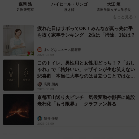
森岡 浩
ハイヒール・リンゴ
大江 篤
姓氏研究家
漫才師
園田学園女子大学学長
もっと見る
疲れた日はサボってOK！みんなが真っ先に手
を抜く家事ランキング 2位は「掃除」1位は？
まいどなニュース情報部
2026.08.09
このトイレ、男性用と女性用どっち！？「おし
ゃれ」で「格好いい」デザインが生む笑えない
悲喜劇 本当に大事なのは目立つことではな
く…
高野 朋美
2026.08.09
京都五山送り火ピンチ 気候変動や獣害に施設
老朽化「もう限界」 クラファン募る
浅井 佳穂
2026.08.09