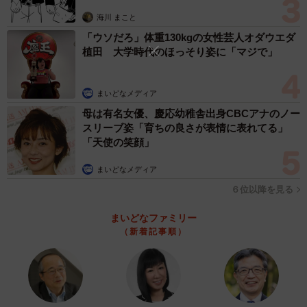
思わぬ申し出【漫画】
海川 まこと
「ウソだろ」体重130kgの女性芸人オダウエダ
植田 大学時代のほっそり姿に「マジで」
まいどなメディア
母は有名女優、慶応幼稚舎出身CBCアナのノー
スリーブ姿「育ちの良さが表情に表れてる」
「天使の笑顔」
まいどなメディア
６位以降を見る
まいどなファミリー
（新着記事順）