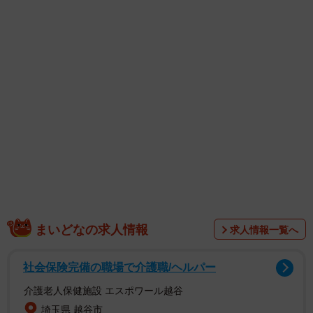
ファンに向けてなのか「ありがとう」の言葉も。
この投稿に対し、ネットユーザーからは「ウォッシュレ
ット歴長いけど初めて聞いた」「すんごいど～でも良い話
しもクスッと笑い癒されてる」「なんやて思ったらトイレ
の話で笑い死ぬ」「よくぞ言ってくれました」「分からな
いけど元気になりました」「言ってくれてありがとう」な
どの声が寄せられました。
まいどなの求人情報
求人情報一覧へ
社会保険完備の職場で介護職/ヘルパー
介護老人保健施設 エスポワール越谷
埼玉県 越谷市