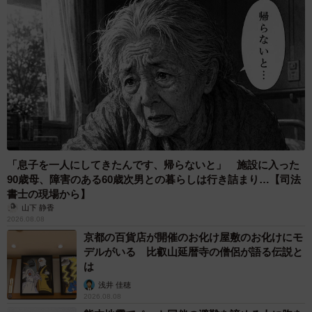
「息子を一人にしてきたんです、帰らないと」 施設に入った
90歳母、障害のある60歳次男との暮らしは行き詰まり…【司法
書士の現場から】
山下 静香
2026.08.08
京都の百貨店が開催のお化け屋敷のお化けにモ
デルがいる 比叡山延暦寺の僧侶が語る伝説と
は
浅井 佳穂
2026.08.08