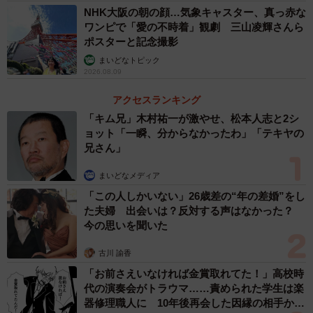
NHK大阪の朝の顔…気象キャスター、真っ赤な
ワンピで「愛の不時着」観劇 三山凌輝さんら
ポスターと記念撮影
まいどなトピック
2026.08.09
アクセスランキング
「キム兄」木村祐一が激やせ、松本人志と2シ
ョット「一瞬、分からなかったわ」「テキヤの
兄さん」
まいどなメディア
「この人しかいない」26歳差の“年の差婚”をし
た夫婦 出会いは？反対する声はなかった？
今の思いを聞いた
古川 諭香
「お前さえいなければ金賞取れてた！」高校時
代の演奏会がトラウマ……責められた学生は楽
器修理職人に 10年後再会した因縁の相手から