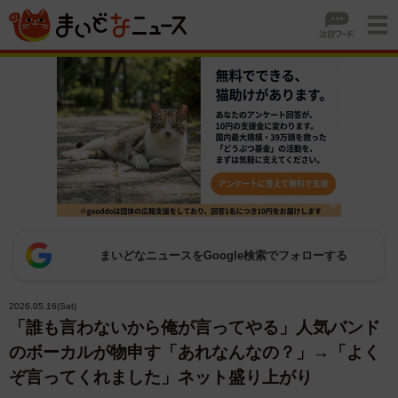
まいどなニュースをGoogle検索でフォローする
2026.05.16(Sat)
「誰も言わないから俺が言ってやる」人気バンド
のボーカルが物申す「あれなんなの？」→「よく
ぞ言ってくれました」ネット盛り上がり