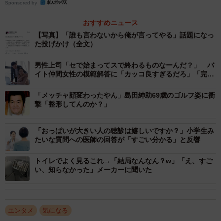
Sponsored by
おすすめニュース
【写真】「誰も言わないから俺が言ってやる」話題になっ
た投げかけ（全文）
男性上司「セで始まってスで終わるものなーんだ？」 バ
イト仲間女性の模範解答に「カッコ良すぎるだろ」「完璧
な返し！」
「メッチャ顔変わったやん」島田紳助69歳のゴルフ姿に衝
撃「整形してんのか？」
「おっぱいが大きい人の聴診は嬉しいですか？」小学生み
たいな質問への医師の回答が「すごい分かる」と反響
トイレでよく見るこれ→「結局なんなん？w」「え、すご
い、知らなかった」メーカーに聞いた
エンタメ
気になる