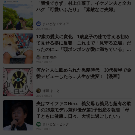
「我慢できず」村上佳菜子、イケメン夫と全力
ハグ「可愛いふたり」「素敵なご夫婦」
まいどなメディア
2026.08.08
12歳の愛犬に変化 1歳息子の膝で甘える初め
て見せる姿に反響 これまで「見守る立場」だ
ったのに…「頭ポンポンが愛に満ちている」
「尊…」
梨木 香奈
2026.08.08
何かと人に舐められた黒髪時代 30代後半で金
髪デビューしたら…人生が激変！【漫画】
海川 まこと
2026.08.08
夫はマイファスHiro、義父母も義兄も超有名歌
手の28歳モデル兼俳優が第1子出産を報告「母
子ともに健康…日々、大切に過ごしたい」
まいどなトピック
2026.08.08