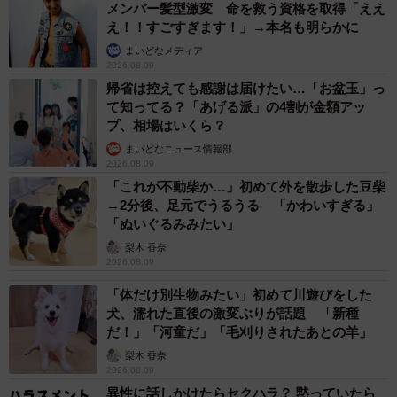
メンバー髪型激変 命を救う資格を取得「ええ
え！！すごすぎます！」→本名も明らかに
まいどなメディア
2026.08.09
帰省は控えても感謝は届けたい…「お盆玉」っ
て知ってる？「あげる派」の4割が金額アッ
プ、相場はいくら？
まいどなニュース情報部
2026.08.09
「これが不動柴か…」初めて外を散歩した豆柴
→2分後、足元でうるうる 「かわいすぎる」
「ぬいぐるみみたい」
梨木 香奈
2026.08.09
「体だけ別生物みたい」初めて川遊びをした
犬、濡れた直後の激変ぶりが話題 「新種
だ！」「河童だ」「毛刈りされたあとの羊」
梨木 香奈
2026.08.09
異性に話しかけたらセクハラ？ 黙っていたら