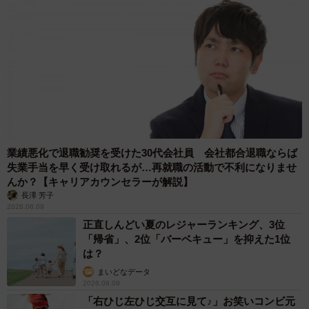
業績悪化で退職勧奨を受けた30代会社員 会社都合退職ならば
失業手当を早く受け取れるが…再就職の活動で不利になりませ
んか？【キャリアカウンセラーが解説】
長澤 芳子
2026.08.09
正直しんどい夏のレジャーランキング、3位
「帰省」、2位「バーベキュー」を抑えた1位
は？
まいどなデータ
2026.08.09
「右ひじ左ひじ交互に見て♪」お笑いコンビ元