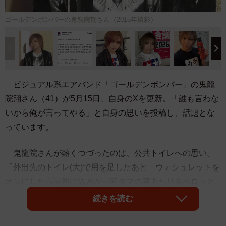
ゴールデンボンバーの鬼龍院翔さん（2015年撮影）
ビジュアル系エアバンド「ゴールデンボンバー」の鬼龍
院翔さん（41）が5月15日、自身のXを更新。「誰も言わな
いから俺が言ってやる」と自身の思いを投稿し、話題とな
っています。
鬼龍院さんが熱くつづったのは、公共トイレへの思い。
「外出先のトイレ(大)で用を足したあと ウォシュレットを
オンにしたら最初に温水が一回タマの裏あたりをペロッと
経由していくタイプのウォシュレット、あれなんなの？
続きを読む
穴狙うの下手すぎだろ」とウォシュレット機能に対してリ
アルな疑問を投げかけました。文末には、最後まで読んだ