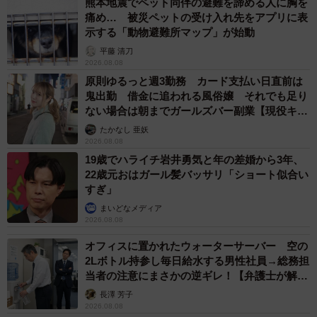
熊本地震でペット同伴の避難を諦める人に胸を
痛め… 被災ペットの受け入れ先をアプリに表
示する「動物避難所マップ」が始動
平藤 清刀
2026.08.08
原則ゆるっと週3勤務 カード支払い日直前は
鬼出勤 借金に追われる風俗嬢 それでも足り
ない場合は朝までガールズバー副業【現役キャ
ストに取材】
たかなし 亜妖
2026.08.08
19歳でハライチ岩井勇気と年の差婚から3年、
22歳元おはガール髪バッサリ「ショート似合い
すぎ」
まいどなメディア
2026.08.08
オフィスに置かれたウォーターサーバー 空の
2Lボトル持参し毎日給水する男性社員→総務担
当者の注意にまさかの逆ギレ！【弁護士が解
説】
長澤 芳子
2026.08.08