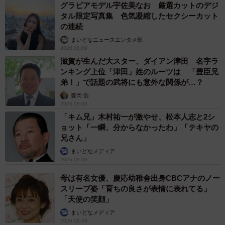
グラビアモデル宇佐美なお 厳選カットのデジ
タル限定写真集 色気凝縮したセクシーカット
の連続
まいどなニュースエンタメ部
2026.08.09
滋賀が生んだ大スター、ダイアン津田 名字ラ
ンキング上位「津田」姓のルーツは 「豊臣兄
弟！」で話題の武将にも意外な関係が…？
森岡 浩
2026.08.09
「キム兄」木村祐一が激やせ、松本人志と2シ
ョット「一瞬、分からなかったわ」「テキヤの
兄さん」
まいどなメディア
2026.08.09
母は有名女優、慶応幼稚舎出身CBCアナのノー
スリーブ姿「育ちの良さが表情に表れてる」
「天使の笑顔」
まいどなメディア
2026.08.09