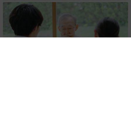
お盆明けは介護相談が3割増加 帰省時に確認したい「離れて暮
らす親の異変」チェックポイントは？
まいどなニュース情報部
2026.08.08
両親は「東京キッド」の看板役者 ライダー演
じた42歳元俳優が再婚妻との「ウエディングフ
ォト」計画を明言 「センスあるカメラマン求
む」
まいどなトピック
2026.08.08