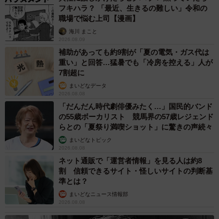
フキハラ？ 「最近、生きるの難しい」令和の
職場で悩む上司【漫画】
海川 まこと
2026.08.09
補助があっても約9割が「夏の電気・ガス代は
重い」と回答…猛暑でも「冷房を控える」人が
7割超に
まいどなデータ
2026.08.08
「だんだん時代劇俳優みたく…」国民的バンド
の55歳ボーカリスト 競馬界の57歳レジェンド
らとの「夏祭り満喫ショット」に驚きの声続々
まいどなトピック
2026.08.08
ネット通販で「運営者情報」を見る人は約8
割 信頼できるサイト・怪しいサイトの判断基
準とは？
まいどなニュース情報部
2026.08.08