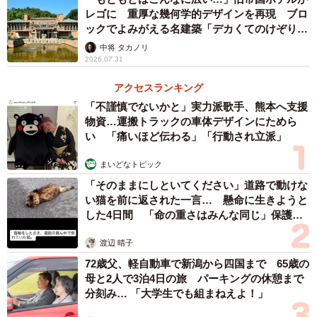
レゴに 重厚な幾何学的デザインを再現 ブロ
すね」。ゴーガンはタヒチなどに取材した、明るい色彩の
ックでよみがえる名建築「デカくてのけぞりま
絵が思い浮かぶが、「水辺の柳、ポン＝タヴェン」はフラ
した」
中将 タカノリ
ンス・ブルターニュ地方の村を描いている。強い風が吹い
2026.07.31
ているようで、どこか寂しさを感じさせる作品だ。
アクセスランキング
「不謹慎でないかと」実力派歌手、熊本へ支援
片桐さんが初めて美術展に行ったのは、小学6年のときだ
物資…運搬トラックの車体デザインにためら
という。ゴッホの展示だった。「1枚の絵を100人くらい
い 「痛いほど伝わる」「行動され立派」
が、ぎゅうぎゅうになって見ていました。父親に前に行け
まいどなトピック
と、ぐいぐい押されてました」。
「そのままにしといてください」道路で動けな
い猫を前に返された一言… 懸命に生きようと
地元の子に…
した4日間 「命の重さはみんな同じ」保護団
体代表の訴え
建築に携わる父親の影響もあって、中学生からは絵画を
渡辺 晴子
習い出す。「高校の美術部で、千葉県に写生旅行に行きま
72歳父、軽自動車で新潟から四国まで 65歳の
した。地元の女の子に『お父さん、見て。すごい下手』っ
母と2人で3泊4日の旅 パーキングの休憩まで
分刻み… 「大学生でも組まねえよ！」
て言われました。あれは衝撃でした」