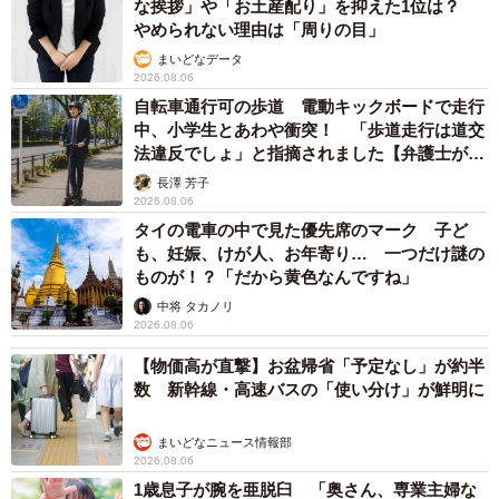
な挨拶」や「お土産配り」を抑えた1位は？
やめられない理由は「周りの目」
まいどなデータ
2026.08.06
自転車通行可の歩道 電動キックボードで走行
中、小学生とあわや衝突！ 「歩道走行は道交
法違反でしょ」と指摘されました【弁護士が解
説】
長澤 芳子
2026.08.06
タイの電車の中で見た優先席のマーク 子ど
も、妊娠、けが人、お年寄り… 一つだけ謎の
ものが！？「だから黄色なんですね」
中将 タカノリ
2026.08.06
【物価高が直撃】お盆帰省「予定なし」が約半
数 新幹線・高速バスの「使い分け」が鮮明に
まいどなニュース情報部
2026.08.06
1歳息子が腕を亜脱臼 「奥さん、専業主婦な