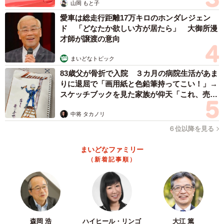
山岡 もと子
油絵を描こうと、多摩美術大を志す。合格したのは版画
愛車は総走行距離17万キロのホンダレジェン
科だった。「油絵落ちた人、日本画落ちた人、グラフィッ
ド 「どなたか欲しい方が居たら」 大御所漫
ク落ちた人が主に来る学科でした。5浪の人もいました」
才師が譲渡の意向
まいどなトピック
絵画の専門教育を受けたことは、影の部分もあるとい
83歳父が骨折で入院 ３カ月の病院生活があま
う。
りに退屈で「画用紙と色鉛筆持ってこい！」→
スケッチブックを見た家族が仰天「これ、売れ
「美大行っちゃったことによって、絵画の技法を知っち
ますよ…」
中将 タカノリ
ゃっている。こういう構図で、こういう背景があってと考
６位以降を見る
えてしまう。絵を見るって何だろうと思います」
まいどなファミリー
展覧会は、前半の「絵画の『ジャンル』と『ランク付
（新着記事順）
け』」と後半の「激動の近現代」の2部で構成されている。
「前半は肖像画とか風景画とか、ジャンルごとに価値付け
があったというお話ですね。後半は近代になって、そうい
う価値観が崩れていって画家の個性が出たということだと
森岡 浩
ハイヒール・リンゴ
大江 篤