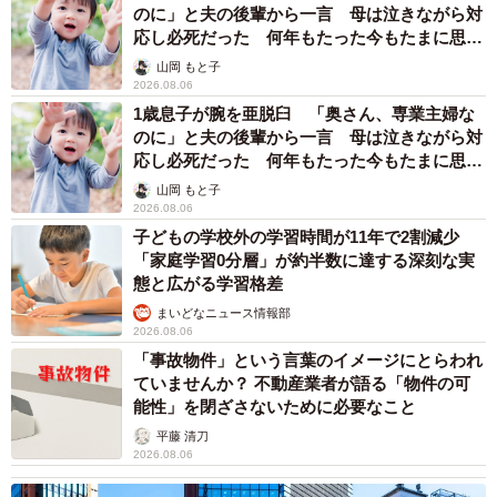
のに」と夫の後輩から一言 母は泣きながら対
応し必死だった 何年もたった今もたまに思い
出し…
山岡 もと子
2026.08.06
1歳息子が腕を亜脱臼 「奥さん、専業主婦な
のに」と夫の後輩から一言 母は泣きながら対
応し必死だった 何年もたった今もたまに思い
出し…
山岡 もと子
2026.08.06
子どもの学校外の学習時間が11年で2割減少
「家庭学習0分層」が約半数に達する深刻な実
態と広がる学習格差
まいどなニュース情報部
2026.08.06
「事故物件」という言葉のイメージにとらわれ
ていませんか？ 不動産業者が語る「物件の可
能性」を閉ざさないために必要なこと
平藤 清刀
2026.08.06