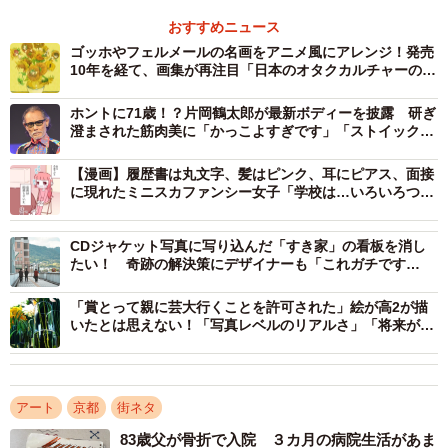
ナポレオンの時代、まだカメラは普及していない。「す
おすすめニュース
ごいカリスマがいるぞ、とヨーロッパ中にばらまいたので
ゴッホやフェルメールの名画をアニメ風にアレンジ！発売
しょう。絵でこういう人がいますよと知らしめなきゃいけ
10年を経て、画集が再注目「日本のオタクカルチャーの凄
さ」
ない」と、時代背景から小ささの理由を推察する。
ホントに71歳！？片岡鶴太郎が最新ボディーを披露 研ぎ
澄まされた筋肉美に「かっこよすぎです」「ストイックに
絵はがきみたい
鍛えた証」
【漫画】履歴書は丸文字、髪はピンク、耳にピアス、面接
次に向かったのは、風景画の一画だ。足を止めたのは、
に現れたミニスカファンシー女子「学校は…いろいろつら
かったけど、お店に通うことが1日の楽しみで」→店長
イタリアの画家カナレットの「ヴェネツィア、サン・マル
「育てましょう、私が」
コ広場」だ。
CDジャケット写真に写り込んだ「すき家」の看板を消し
たい！ 奇跡の解決策にデザイナーも「これガチです
げ〜」
「賞とって親に芸大行くことを許可された」絵が高2が描
いたとは思えない！「写真レベルのリアルさ」「将来が楽
しみですね」
アート
京都
街ネタ
83歳父が骨折で入院 ３カ月の病院生活があま