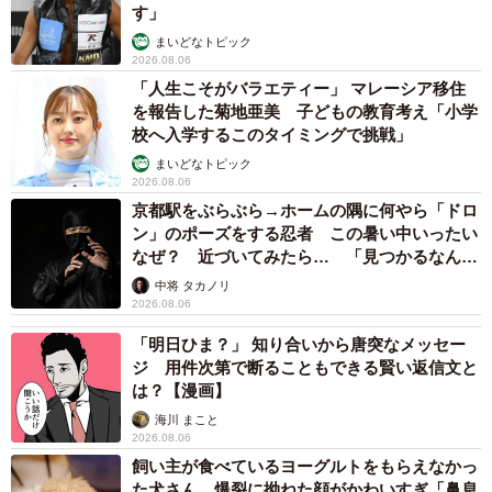
す」
てるんです」という片桐さん。おすすめの鑑賞法はあるの
まいどなトピック
だろうか。
2026.08.06
「人生こそがバラエティー」 マレーシア移住
を報告した菊地亜美 子どもの教育考え「小学
「僕は展覧会を2周することにしています。1回帰って、
校へ入学するこのタイミングで挑戦」
別の日にもう1回来ることもあります」
まいどなトピック
2026.08.06
今回の展示でも、23点の作品を解説する音声ガイド
京都駅をぶらぶら→ホームの隅に何やら「ドロ
（700円）がある。
ン」のポーズをする忍者 この暑い中いったい
なぜ？ 近づいてみたら… 「見つかるなんて
未熟」
中将 タカノリ
「1周目は我慢してキャプションを読まない。文字の情報
2026.08.06
を頭に入れない。音声ガイドも聞かない。でも、2周目はキ
「明日ひま？」 知り合いから唐突なメッセー
ャプションも読む。音声ガイドは3周目でもいいです」
ジ 用件次第で断ることもできる賢い返信文と
は？【漫画】
「1周目に『うーん。これ分かんないわ』って思っても、
海川 まこと
2周目になったときに1回見た絵が『あれ、こういうことだ
2026.08.06
飼い主が食べているヨーグルトをもらえなかっ
ったんだ』っていう体験が面白くなるので、ぜひぜひやっ
た犬さん、爆裂に拗ねた顔がかわいすぎ「鼻息