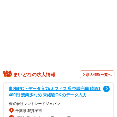
1/3
有名なナポレオンを描いた肖像画。「小ささが目に付く」と語る片桐さ
ん（京都市左京区・京都市京セラ美術館）
まいどなの求人情報
求人情報一覧へ
事務/PC・データ入力/オフィス系 空調完備 時給1
400円 残業少なめ 未経験OKのデータ入力
株式会社マントレードジャパン
千葉県 我孫子市