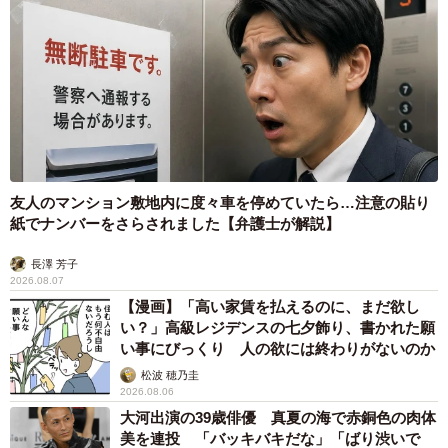
1周目は字を読まず見て
さて、今回の展覧会会場は京都市京セラ美術館だ。周辺
は片桐さんが好きな場所で、同館には何度も訪れたことが
あるという。「緑が多いし、東山もきれいに見えるし。昔
の建物をリフォームして使ってるっていうのが、いいです
ね」
友人のマンション敷地内に度々車を停めていたら…注意の貼り
片桐さんは、同館で開催中の特別展「日本画アヴァンギ
紙でナンバーをさらされました【弁護士が解説】
ャルド KYOTO 1948－1970」の会場も訪れた。「もち
長澤 芳子
ろん時代がちょっと後なので、全然この人たち（「西洋絵
2026.08.07
【漫画】「高い家賃を払えるのに、まだ欲し
画400年の旅」の画家）の弟子はいないんですけど、絶対に
い？」高級レジデンスの七夕飾り、書かれた願
影響を受けている。（2つの展覧会を）同じ日に見られるっ
い事にびっくり 人の欲には終わりがないのか
ていうのは、面白い価値観だなと思いましたね」と満足そ
松波 穂乃圭
うだ。
2026.08.06
大河出演の39歳俳優 真夏の海で赤銅色の肉体
美を連投 「バッキバキだな」「ばり渋いで
「多くの人は絵を10秒も見ていない。キャプションを見