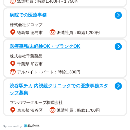
派遣社員：時給1,400円～1,750円
病院での医療事務
株式会社グロップ
徳島県 徳島市
派遣社員：時給1,200円
片桐さんが、まず足を止めたのは歴史画エリアだ。馬に
医療事務/未経験OK・ブランクOK
またがったナポレオンを描いた「サン＝ベルナール峠を越
えるボナパルト」。片桐さんが「ダヴィッド工房の作品の
株式会社千葉薬品
小ささが目に付きます」。ナポレオンと聞いて、だれもが
千葉県 印西市
イメージするおなじみの絵だ。会場には縦73センチ、横59
アルバイト・パート：時給1,300円
センチの絵画が飾られている。
渋谷駅チカ 内視鏡クリニックでの医療事務スタ
ッフ募集
「実際に見ると『思ったより大きい』『思ったより小さ
い』などと感じて面白い。その絵の迫力が感じられます。
マンパワーグループ株式会社
東京都 渋谷区
派遣社員：時給1,700円
写真で知っていても本物を見ると、油絵は特に色味が気に
なります」と、実物で見る妙味を語る。
Sponsored by