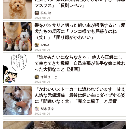
てほしいですね」
フスフス」「反則レベル」
椎名 碧
「西洋絵画400年の旅－珠玉の東京富士美術館コレクショ
2026.08.06
ン」は5月24日まで。月曜日休館。観覧料が必要。京都市、
髪をバッサリと切った飼い主が帰宅すると→愛
犬たちの反応に「ワンコ様でも戸惑うのね
京都新聞など主催。
（笑）」「困り顔がかわいい」
ANNA
2026.08.06
「誰かみたいにならなきゃ」 他人を正解にし
て生きてきた母親 自己主張が苦手な娘に教わ
った大切なこと【漫画】
海川 まこと
2026.08.06
「かわいいストーカーに追われています」甘え
ん坊な元保護猫 最後は飼い主にダイブする姿
に「間違いなく犬」「完全に親子」と反響
梨木 香奈
2026.08.06