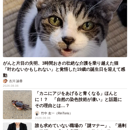
がんと片目の失明、3時間おきの壮絶な介護を乗り越えた猫
「叶わないかもしれない」と覚悟した19歳の誕生日を迎えて感
動
古川 諭香
2026.08.06
「カニにアジをあげると青くなる」ほんと
に！？ 「自然の染色技術が凄い」と話題に
その理由とは…？
竹中 友一（RinToris）
2026.08.06
誰も求めていない職場の「謎マナー」、「過剰