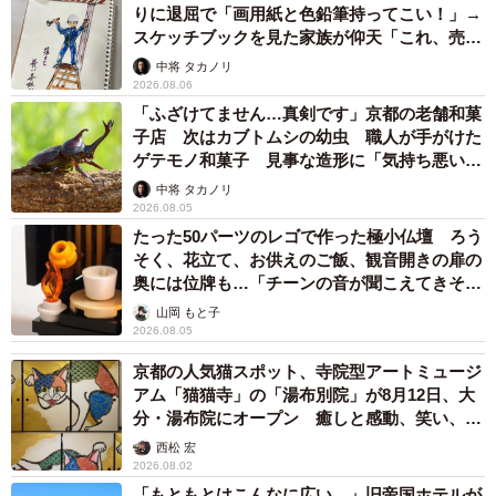
りに退屈で「画用紙と色鉛筆持ってこい！」→
スケッチブックを見た家族が仰天「これ、売れ
ますよ…」
中将 タカノリ
2026.08.06
「ふざけてません…真剣です」京都の老舗和菓
2/3
子店 次はカブトムシの幼虫 職人が手がけた
ゲテモノ和菓子 見事な造形に「気持ち悪いく
片桐さんも「マニア性を感じる」と語るカナレットの作品（京都市左京
らいリアル」
中将 タカノリ
区・京都市京セラ美術館）
2026.08.05
たった50パーツのレゴで作った極小仏壇 ろう
「絵はがきみたいな絵で、きっちり人物を描きこんでい
そく、花立て、お供えのご飯、観音開きの扉の
る。見れば見るほど引き込まれていく絵です」
奥には位牌も…「チーンの音が聞こえてきそ
う」
山岡 もと子
2026.08.05
「ヴェネツィア、サン・マルコ広場」は広場を取り囲む
聖堂や宮殿、そして人物が精密に描かれた、まるで写真の
京都の人気猫スポット、寺院型アートミュージ
アム「猫猫寺」の「湯布別院」が8月12日、大
ような一枚だ。「建物の中の人物まで描き込まれていて、
分・湯布院にオープン 癒しと感動、笑い、そ
マニア性を感じます」
して開運も 見どころなどをインタビュー
西松 宏
2026.08.02
「ゴーギャン（ゴーガン）ぽくないゴーギャンがありま
「もともとはこんなに広い…」旧帝国ホテルが