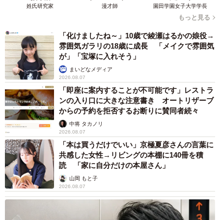
思います」と、片桐さんは分析する。
姓氏研究家
漫才師
園田学園女子大学学長
もっと見る
その上で、お笑いのジャンルで独自の見立てを披露す
「化けましたね～」10歳で綾瀬はるかの娘役→
る。「前半は歌舞伎や文楽といった伝統芸能です。あるい
雰囲気ガラリの18歳に成長 「メイクで雰囲気
が」「宝塚に入れそう」
は名人たちのベタで鉄板な芸です」と解説。「後半はそれ
まいどなメディア
をずらしていって、笑いや演劇になる。個性が見えてく
2026.08.07
る。いわば『大喜利』ですね」。お題を与えられ、自身の
「即座に案内することが不可能です」レストラ
センスで面白さを競うバラエティー番組の「大喜利」―。
ンの入り口に大きな注意書き オートリザーブ
からの予約を拒否するお断りに賛同者続々
片桐さんらしくユニークな感性で展覧会を評した。
中将 タカノリ
2026.08.07
さらに肖像画のようだが、顔部分にリンゴが描かれたマ
「本は買うだけでいい」京極夏彦さんの言葉に
グリットの「観念」を念頭に「顔にリンゴが浮いた絵を普
共感した女性→リビングの本棚に140冊を積
通は描かないわけです。自分のタレント性をアピールする
読 「家に自分だけの本屋さん」
絵になっている。そこまで『大喜利』が進むとは」と言
山岡 もと子
2026.08.07
及。近現代の作品を「型」から進化した個性の発露、とす
る独自の解釈を語った。