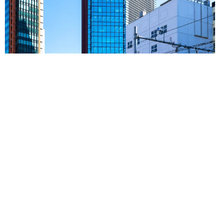
東京・千代田区の中央線高架に心ない落書き 歴史ある昌平橋
架道橋の被害に怒りの声 「何も分かってないし、センスも古
い」「罰則強化して」
中将 タカノリ
2026.08.06
もしかすると「下山ダッシュ」 リニア中央新
幹線の長野県駅 在来線との乗り継ぎなし→な
ら走れば間に合うんじゃない？ 惜しい位置関
係が反響
中将 タカノリ
2026.08.06
「なんじゃこりゃ！」「ロボ？」大阪・梅田に