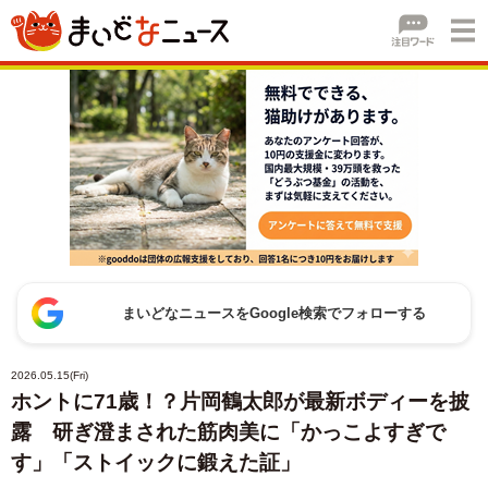
まいどなニュースをGoogle検索でフォローする
2026.05.15(Fri)
ホントに71歳！？片岡鶴太郎が最新ボディーを披
露 研ぎ澄まされた筋肉美に「かっこよすぎで
す」「ストイックに鍛えた証」