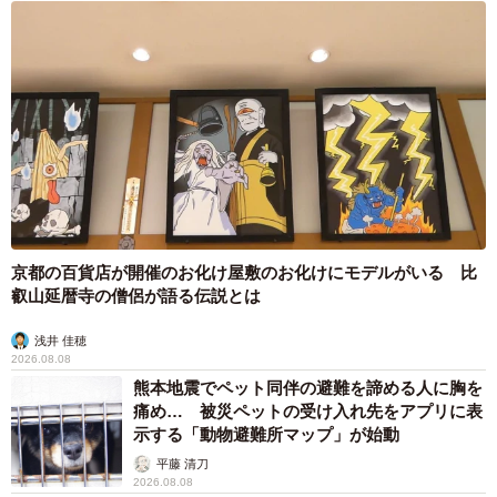
京都の百貨店が開催のお化け屋敷のお化けにモデルがいる 比
叡山延暦寺の僧侶が語る伝説とは
浅井 佳穂
2026.08.08
熊本地震でペット同伴の避難を諦める人に胸を
痛め… 被災ペットの受け入れ先をアプリに表
示する「動物避難所マップ」が始動
平藤 清刀
2026.08.08