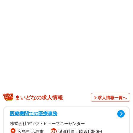
「ボクシングとヨガのハイブリッド最終型の見本」
「渋くてステキ♡」
「71歳の体には見えません！」
「ストイックに鍛えた証ですね」
など、絶賛の声が多数寄せられました。
鶴太郎さんは1988年、33歳でプロボクサーのライセンスを
取得。受験資格年齢（29歳）を超えていましたが、懇願し
て受験資格をゲットしたそうです。そのため、ボクサーと
してリングに上がることはかなわなかったものの、マネジ
ャーとして鬼塚勝也さん、畑山隆則さんの世界タイトル奪
まいどなの求人情報
求人情報一覧へ
取に尽力しました。
医療機関での医療事務
株式会社アソウ・ヒューマニーセンター
広島県 広島市
派遣社員：時給1,350円