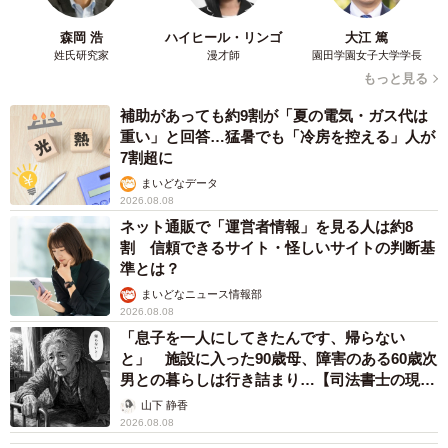
森岡 浩
ハイヒール・リンゴ
大江 篤
姓氏研究家
漫才師
園田学園女子大学学長
もっと見る
補助があっても約9割が「夏の電気・ガス代は
重い」と回答…猛暑でも「冷房を控える」人が
7割超に
まいどなデータ
2026.08.08
ネット通販で「運営者情報」を見る人は約8
割 信頼できるサイト・怪しいサイトの判断基
準とは？
まいどなニュース情報部
2026.08.08
「息子を一人にしてきたんです、帰らない
と」 施設に入った90歳母、障害のある60歳次
男との暮らしは行き詰まり…【司法書士の現場
から】
山下 静香
2026.08.08