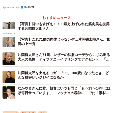
Sponsored by
おすすめニュース
【写真】背中もすげえ！！！鍛え上げられた筋肉美を披露
する片岡鶴太郎さん
【写真】これ71歳の肉体じゃないぞ…片岡鶴太郎さん、驚
異の上半身
片岡鶴太郎さん71歳、レザーの私服コーデからにじみ出る
大人の色気 ティファニーイヤリングでアクセント 「年
齢を重ねたからこその『男の艶』」「自身が芸術作品」
片岡鶴太郎を支えるヨガ 「90、100歳になったとき、ど
んな格好いいジジイになるか」
なかやまきんに君、朝食はいつも同じ「もう13〜14年はほ
ぼ毎日食べています」 マッチョの秘訣に「でた！素材の
まま！」「きんにくめし」