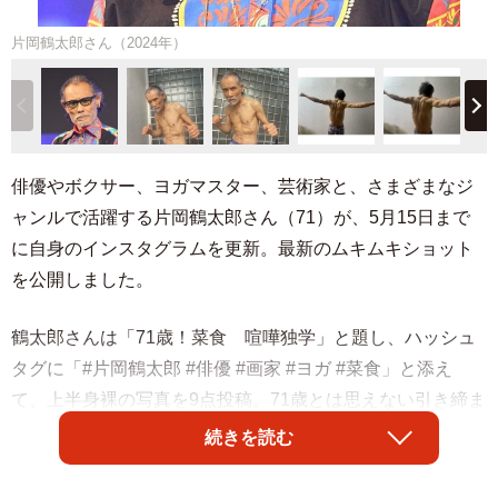
片岡鶴太郎さん（2024年）
俳優やボクサー、ヨガマスター、芸術家と、さまざまなジ
ャンルで活躍する片岡鶴太郎さん（71）が、5月15日まで
に自身のインスタグラムを更新。最新のムキムキショット
を公開しました。
鶴太郎さんは「71歳！菜食 喧嘩独学」と題し、ハッシュ
タグに「#片岡鶴太郎 #俳優 #画家 #ヨガ #菜食」と添え
て、上半身裸の写真を9点投稿。71歳とは思えない引き締ま
った肉体に、SNSユーザーからは
続きを読む
「かっこよすぎです」