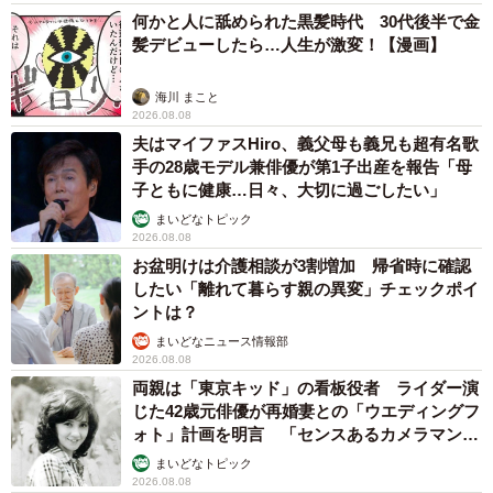
何かと人に舐められた黒髪時代 30代後半で金
髪デビューしたら…人生が激変！【漫画】
海川 まこと
2026.08.08
夫はマイファスHiro、義父母も義兄も超有名歌
手の28歳モデル兼俳優が第1子出産を報告「母
子ともに健康…日々、大切に過ごしたい」
まいどなトピック
2026.08.08
お盆明けは介護相談が3割増加 帰省時に確認
したい「離れて暮らす親の異変」チェックポイ
ントは？
まいどなニュース情報部
2026.08.08
両親は「東京キッド」の看板役者 ライダー演
じた42歳元俳優が再婚妻との「ウエディングフ
ォト」計画を明言 「センスあるカメラマン求
む」
まいどなトピック
2026.08.08