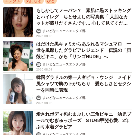
エンタメ
気になる
ひと
もしかしてノーパン？ 素肌に黒ストッキング
とハイレグ ちとせよしの写真集「 大胆なカ
ットが盛りだくさんです… 心して見てくださ
い」
まいどなニュースエンタメ部
2026.08.08
はだけた黒キャミからあふれるマシュマロ 一
世を風靡したグラビアレジェンド 伝説の「貝
殻ビキニ」から「サンゴNUDE」へ
まいどなニュースエンタメ部
2026.08.08
韓国グラドルの第一人者ピョ・ウンジ メイド
風シャツで胸の下がちらり 愛らしさとセクシ
ーを同時に表現
まいどなニュースエンタメ部
2026.08.08
愛されボディ包むまぶしい三角ビキニ 幼児プ
ールでむぎゅっポーズ STU48甲斐心愛、2年
ぶり水着グラビア
まいどなニュースエンタメ部