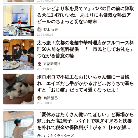
2026.08.08
「テレビより私を見て？」パパの目の前に陣取
る犬に1.4万いいね あまりにも健気な熱烈ア
ピールのちょっと切ない結末
梨木 香奈
2026.08.08
太っ腹！京都の老舗中華料理店がフルコース料
理50人前を無料提供 「一市民としてお礼を」
つながる善意の輪
京都新聞社
2026.08.08
ボロボロで不細工なおじいちゃん猫に一目惚
れ エイズだし手がかかるけど…おうちで暮ら
すと「おじ猫」だって可愛くなったよ！
鶴野 浩己
2026.08.08
「夏休みはたくさん働いてほしい」と職場から
頼まれた高2息子 バイトで稼ぎすぎると扶養
を外れて税金や保険料が上がる？【FPが解
説】
もくもくライターズ