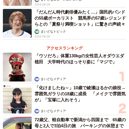
2026.08.08
「だんだん時代劇俳優みたく…」国民的バンド
の55歳ボーカリスト 競馬界の57歳レジェンド
らとの「夏祭り満喫ショット」に驚きの声続々
まいどなトピック
2026.08.08
アクセスランキング
「ウソだろ」体重130kgの女性芸人オダウエダ
植田 大学時代のほっそり姿に「マジで」
まいどなメディア
「化けましたね～」10歳で綾瀬はるかの娘役→
雰囲気ガラリの18歳に成長 「メイクで雰囲気
が」「宝塚に入れそう」
まいどなメディア
72歳父、軽自動車で新潟から四国まで 65歳の
母と2人で3泊4日の旅 パーキングの休憩まで