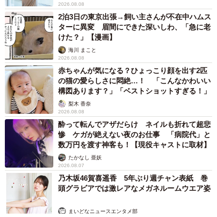
2026.08.08
2泊3日の東京出張→飼い主さんが不在中ハムス
ターに異変 眉間にできた深いしわ、「急に老
けた？」【漫画】
海川 まこと
2026.08.08
赤ちゃんが気になる？ひょっこり顔を出す2匹
の猫の愛らしさに悶絶…！ 「こんなかわいい
構図あります？」「ベストショットすぎる！」
梨木 香奈
2026.08.08
酔って転んでアザだらけ ネイルも折れて超悲
惨 ケガが絶えない夜のお仕事 「病院代」と
数万円を渡す神客も！【現役キャストに取材】
たかなし 亜妖
2026.08.07
乃木坂46賀喜遥香 5年ぶり週チャン表紙 巻
頭グラビアでは激レアなメガネルームウエア姿
まいどなニュースエンタメ部