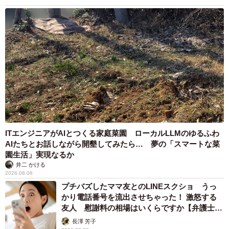
ITエンジニアがAIとつくる家庭菜園 ローカルLLMのゆるふわ
AIたちとお話しながら開墾してみたら… 夢の「スマートな菜
園生活」実現なるか
井二 かける
2026.08.08
プチバズしたママ友とのLINEスクショ うっ
かり電話番号を流出させちゃった！ 激怒する
友人 慰謝料の相場はいくらですか【弁護士が
解説】
長澤 芳子