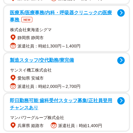
医療系/医療事務/内科・呼吸器クリニックの医療
事務
NEW
株式会社東海道シグマ
静岡県 静岡市
派遣社員：時給1,300円～1,400円
製造スタッフ/交代勤務/寮完備
また、2012年ごろからはヨガにも傾倒し、〝ヨガ離婚〟し
サンスイ機工株式会社
たことが話題に。絵画では個展も開くなど、多方面で才能
愛知県 安城市
を発揮しています。
派遣社員：時給2,000円～2,700円
即日勤務可能 歯科受付スタッフ募集!正社員登用
チャンスあり
マンパワーグループ株式会社
兵庫県 姫路市
派遣社員：時給1,400円