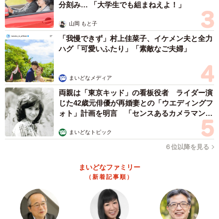
分刻み… 「大学生でも組まねえよ！」
山岡 もと子
「我慢できず」村上佳菜子、イケメン夫と全力
ハグ「可愛いふたり」「素敵なご夫婦」
まいどなメディア
両親は「東京キッド」の看板役者 ライダー演
じた42歳元俳優が再婚妻との「ウエディングフ
ォト」計画を明言 「センスあるカメラマン求
む」
まいどなトピック
６位以降を見る
まいどなファミリー
（新着記事順）