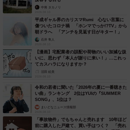
中将 タカノリ
2026.08.10
平成ギャル界のカリスマRumi 心ない言葉に
傷ついたコロナ禍 「ホンマでっか!?TV」から
朝ドラへ 「アンチを見返す日がキター！」
石井 隼人
2026.08.10
【漫画】宅配業者の誤配や荷物のいい加減な扱
いに、思わず「本人が謝りに来い！」…これっ
てカスハラになりますか？
沼田 絵美
2026.08.10
令和の若者に聞いた「2026年の夏に一番聴きた
い曲」ランキング 2位はYUIの『SUMMER
SONG』、1位は？
まいどなニュース情報部
2026.08.10
「事故物件」でもちゃんと売れます 10年ほど
前に購入した戸建て、買い手はつく？ 「売れ