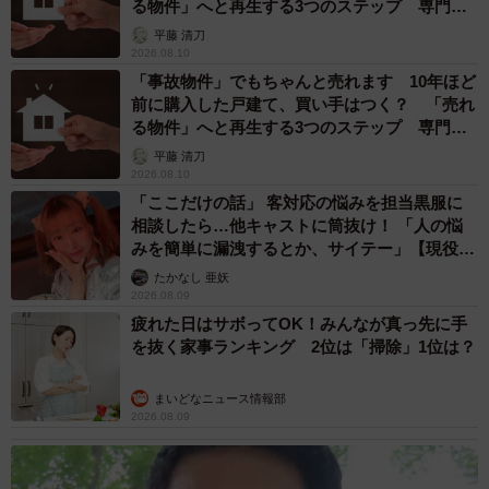
る物件」へと再生する3つのステップ 専門家
が解説
平藤 清刀
2026.08.10
「事故物件」でもちゃんと売れます 10年ほど
前に購入した戸建て、買い手はつく？ 「売れ
る物件」へと再生する3つのステップ 専門家
が解説
平藤 清刀
2026.08.10
「ここだけの話」 客対応の悩みを担当黒服に
相談したら…他キャストに筒抜け！ 「人の悩
みを簡単に漏洩するとか、サイテー」【現役キ
ャストに取材】
たかなし 亜妖
2026.08.09
疲れた日はサボってOK！みんなが真っ先に手
を抜く家事ランキング 2位は「掃除」1位は？
まいどなニュース情報部
2026.08.09