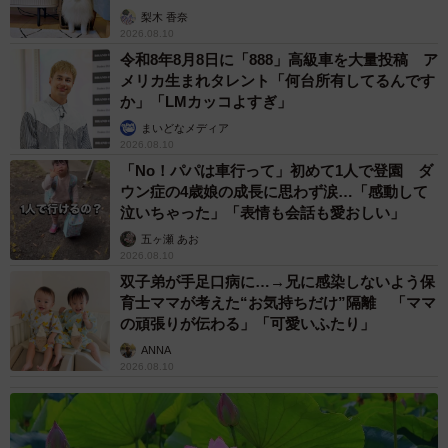
いいね」
梨木 香奈
2026.08.10
令和8年8月8日に「888」高級車を大量投稿 ア
メリカ生まれタレント「何台所有してるんです
か」「LMカッコよすぎ」
まいどなメディア
2026.08.10
「No！パパは車行って」初めて1人で登園 ダ
ウン症の4歳娘の成長に思わず涙…「感動して
泣いちゃった」「表情も会話も愛おしい」
五ヶ瀬 あお
2026.08.10
双子弟が手足口病に…→兄に感染しないよう保
育士ママが考えた“お気持ちだけ”隔離 「ママ
の頑張りが伝わる」「可愛いふたり」
ANNA
2026.08.10