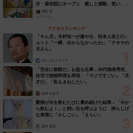
分・湯布院にオープン 癒しと感動、笑い、そ
して開運も 見どころなどをインタビュー
西松 宏
2026.08.02
アクセスランキング
「キム兄」木村祐一が激やせ、松本人志と2シ
ョット「一瞬、分からなかったわ」「テキヤの
兄さん」
まいどなメディア
「完全に旅館だ」お盆も仕事…30代独身男性、
自宅で旅館料理を再現 「マジですごい」「天
才だ」「私もまねしたい」
金井 かおる
愛猫が水を飲むたびに褒め続けた結果→「今か
ら飲むよ！」と飼い主を呼ぶように 誇らしげ
な表情に「かしこい」「えらい」
梨木 香奈