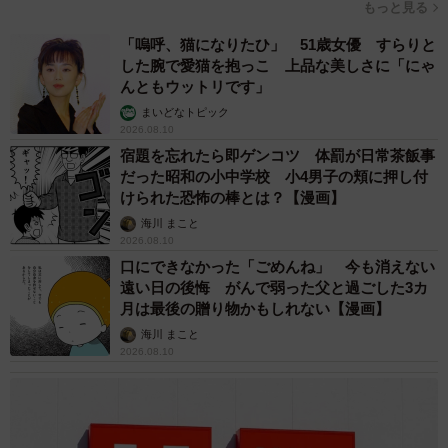
もっと見る
「嗚呼、猫になりたひ」 51歳女優 すらりと
した腕で愛猫を抱っこ 上品な美しさに「にゃ
んともウットリです」
まいどなトピック
2026.08.10
宿題を忘れたら即ゲンコツ 体罰が日常茶飯事
だった昭和の小中学校 小4男子の頬に押し付
けられた恐怖の棒とは？【漫画】
海川 まこと
2026.08.10
口にできなかった「ごめんね」 今も消えない
遠い日の後悔 がんで弱った父と過ごした3カ
月は最後の贈り物かもしれない【漫画】
海川 まこと
2026.08.10