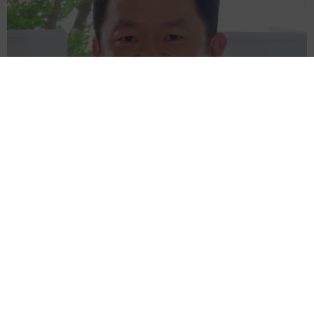
滋賀が生んだ大スター、ダイアン津田 名字ランキング上位
「津田」姓のルーツは 「豊臣兄弟！」で話題の武将にも意外
な関係が…？
森岡 浩
2026.08.09
このトイレ、男性用と女性用どっち！？「おし
ゃれ」で「格好いい」デザインが生む笑えない
悲喜劇 本当に大事なのは目立つことではな
く…
高野 朋美
2026.08.09
京都五山送り火ピンチ 気候変動や獣害に施設
老朽化「もう限界」 クラファン募る