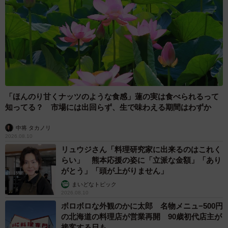
「ほんのり甘くナッツのような食感」蓮の実は食べられるって
知ってる？ 市場には出回らず、生で味わえる期間はわずか
中将 タカノリ
2026.08.10
リュウジさん「料理研究家に出来るのはこれく
らい」 熊本応援の姿に「立派な金額」「あり
がとう」「頭が上がりません」
まいどなトピック
2026.08.10
ボロボロな外観のかに太郎 名物メニュ−500円
の北海道の料理店が営業再開 90歳初代店主が
接客する日も