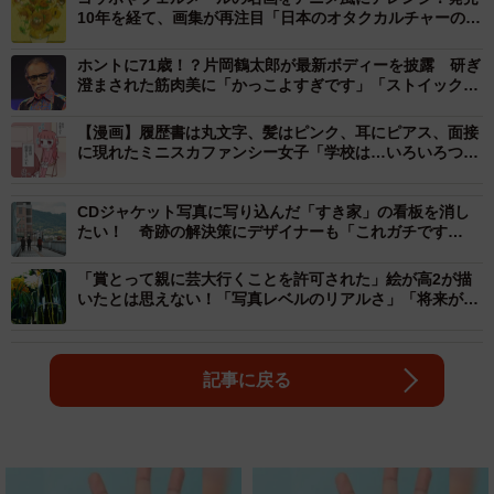
10年を経て、画集が再注目「日本のオタクカルチャーの凄
さ」
ホントに71歳！？片岡鶴太郎が最新ボディーを披露 研ぎ
澄まされた筋肉美に「かっこよすぎです」「ストイックに
鍛えた証」
【漫画】履歴書は丸文字、髪はピンク、耳にピアス、面接
に現れたミニスカファンシー女子「学校は…いろいろつら
かったけど、お店に通うことが1日の楽しみで」→店長
「育てましょう、私が」
CDジャケット写真に写り込んだ「すき家」の看板を消し
たい！ 奇跡の解決策にデザイナーも「これガチです
げ〜」
「賞とって親に芸大行くことを許可された」絵が高2が描
いたとは思えない！「写真レベルのリアルさ」「将来が楽
しみですね」
記事に戻る