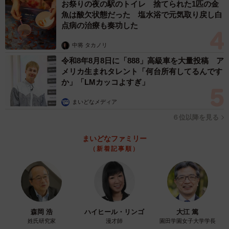
お祭りの夜の駅のトイレ 捨てられた1匹の金
魚は酸欠状態だった 塩水浴で元気取り戻し白
点病の治療も奏功した
中将 タカノリ
令和8年8月8日に「888」高級車を大量投稿 ア
メリカ生まれタレント「何台所有してるんです
か」「LMカッコよすぎ」
まいどなメディア
６位以降を見る
まいどなファミリー
（新着記事順）
森岡 浩
ハイヒール・リンゴ
大江 篤
姓氏研究家
漫才師
園田学園女子大学学長