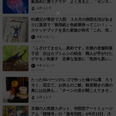
藍染めに漂うクラゲ よく見ると…「センスす
ごい」
山岡 もと子
2026.08.07
83歳父が骨折で入院 ３カ月の病院生活があま
りに退屈で「画用紙と色鉛筆持ってこい！」→
スケッチブックを見た家族が仰天「これ、売れ
ますよ…」
中将 タカノリ
2026.08.06
「ふざけてません…真剣です」京都の老舗和菓
子店 次はカブトムシの幼虫 職人が手がけた
ゲテモノ和菓子 見事な造形に「気持ち悪いく
らいリアル」
中将 タカノリ
2026.08.05
たった50パーツのレゴで作った極小仏壇 ろう
そく、花立て、お供えのご飯、観音開きの扉の
奥には位牌も…「チーンの音が聞こえてきそ
う」
山岡 もと子
2026.08.05
京都の人気猫スポット、寺院型アートミュージ
アム「猫猫寺」の「湯布別院」が8月12日、大