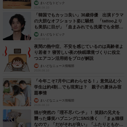
まいどなトピック
2026.08.10
「韓国でもカッコ良い」36歳俳優 出演ドラマ
の大胆なオフショット姿に騒然 「tattooより
も美肌に目が」「血まみれでも洗濯でも全部か
っこいい」
まいどなトピック
2026.08.10
夜間の熱中症、不安を感じているのは高齢者よ
り若者？ 寝苦しい夜の快眠環境づくりに役立
つエアコン活用術をプロが解説
まいどなニュース情報部
2026.08.10
「今年こそ7月中に終わらせる！」意気込む小
学生は約4割…でも現実は？ 親子の夏休み宿
題事情
まいどなニュース情報部
2026.08.10
猫が突然の「理不尽パンチ」！ 笑顔の兄犬を
襲った爆笑ハプニングにSNS沸く 「まぁ猫様
なので」「だがそれが良い」「ふたりともかわ