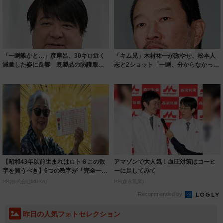
「一瞬誰かと…」彦摩呂、30キロ近く
「キム兄」木村祐一が激やせ、松本人
減量した姿に反響 既製品の防護服が
志と2ショット「一瞬、分からなかった
着られると...
わ」「テキ...
【昭和43年以前生まれはロト６この数
アマゾンで大人気！血圧対策はコーヒ
字を買うべき】6つの数字が「完全一
ーに足してみて
致」する方...
PR(株式会社MURA)
PR(森永乳業)
Recommended by
昨日の人気フォトセレクション