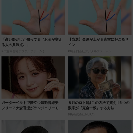
「占い師だけが知ってる〝お金が増え
【当選】金運が上がる直前に起こるサ
る人の共通点〟」
イン
PR(合同会社デジタルファーム )
PR(合同会社デジタルファーム )
ガーターベルトで際立つ妖艶脚線美
８月のロト6はこの方法で買え!!６つの
フリーアナ森香澄がランジェリーモデ
数字が『完全一致』する方法
ルに ｢PE...
PR(株式会社MURA)