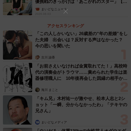
優挑戦のきっかけは「あこがれのスター」【徹
子の部屋】
2/3
まいどなニュース
2026.08.03
ドジャース・山本由伸選手を観るためにロサンゼルスにいった、こやさ
ん一家（明石こやさん提供）
アクセスランキング
「この人しかいない」26歳差の“年の差婚”をし
――お母様のお人柄について、お聞かせください。
た夫婦 出会いは？反対する声はなかった？
今の思いを聞いた
こや：50代で看護部長をしています。世話焼き体質で、気
古川 諭香
前のいい人間です。アメリカ旅行のお土産で、病院職員用
「お前さえいなければ金賞取れてた！」高校時
にドジャースのボールペンを大量に買っていました。趣味
代の演奏会がトラウマ……責められた学生は楽
器修理職人に 10年後再会した因縁の相手から
は患者さんを喜ばせること、漫画を描くこと、美容、ネト
思わぬ申し出【漫画】
フリだそうです。思い返すと「変わったお母さんだね」
海川 まこと
と、幼少期から周りに言われていた気がします。
「キム兄」木村祐一が激やせ、松本人志と2シ
ョット「一瞬、分からなかったわ」「テキヤの
――このトランクを買われた経緯は？
兄さん」
まいどなメディア
こや：実は私も後から知ったのですが、弟…私にとっての
「ウソだろ」体重130kgの女性芸人オダウエダ