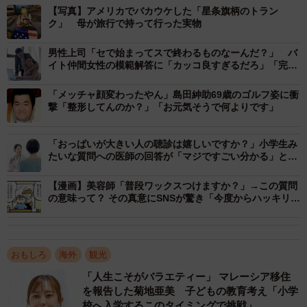
【写真】アメリカでバカウケした「星条旗柄のトラン
はどのように受け止められたのだろうか？
ク」 母が旅行で持って行った実物
今回のXの投稿には、840万を超えるインプレッションが集
男性上司「セで始まってスで終わるものなーんだ？」 バ
イト仲間女性の模範解答に「カッコ良すぎるだろ」「完璧
まっている。SNSユーザーからは
な返し！」
「メッチャ顔変わったやん」島田紳助69歳のゴルフ姿に衝
「大阪のおかんや」
撃「整形してんのか？」「お元気そうで何よりです」
「アメリカなら国旗を粗末には扱えないって、丁重に扱わ
れて結果安全そう なお反米国ではしらん」
「おっぱいが大きい人の聴診は嬉しいですか？」小学生み
たいな質問への医師の回答が「マジですごい分かる」と反
「スーツケースは盗むのに勇気いるド派手なのか、おばち
響
ゃんしか買わなそうなダッサ〜い柄のが正解。仕事道具い
【漫画】美容師「普段ワックスつけますか？」→この質問
の意味って？ その真意にSNSが驚き「今度からハッキリ言
っぱい入れて、海外出張しまくってる女性が言ってた。荷
うわ」
物レーンから出て来る時も目立つし」
おもしろ
海外
観光
など数々の驚きの声が。
「人生こそがバラエティー」 マレーシア移住
を報告した菊地亜美 子どもの教育考え「小学
また、当のアメリカ人からも
校へ入学するこのタイミングで挑戦」