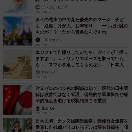
まいどなトピック
「それはアメリカ人の誰の顔にも笑顔をもたらすでしょ
2026.08.06
う。他の国では気をつけたほうがいいかもしれません」
タイの電車の中で見た優先席のマーク 子ど
「ハハ、お母さんのアメリカのトランクは伝説的だね！LA
も、妊娠、けが人、お年寄り… 一つだけ謎の
ものが！？「だから黄色なんですね」
で完全なショーステッパー レオパードプリントのコンボが
中将 タカノリ
大好き！」
2026.08.06
エジプトで自撮りしていたら、ガイドが「撮り
といった好意的な声が寄せられている。こやさんに、お話
ますよ！」→ノリノリでポーズを取っていた
ら……スマホを返してもらえない 「日本人は
を聞いた。
カモ代表かも」「私は6時間で3万円払った」
宮前 晶子
2026.08.06
対立ゼロのバラ色の関係は幻？ 現代の日中関
係は改善ではなく管理 偶発的な軍事衝突や経
済的混乱を避ける現状維持こそ重視
和田 大樹
2026.08.04
日本人初「カンヌ国際映画祭」最優秀女優賞を
受賞した41歳パリコレモデルは現在妊娠中 俳