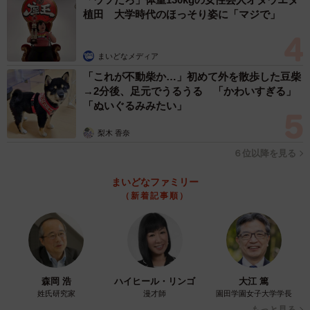
叔父から借りたものだそうです。アメリカ旅行に際し、特
植田 大学時代のほっそり姿に「マジで」
に行き先を言わずにトランクを貸してくれと言ったら、こ
れが出てきて衝撃だったとか。叔父が買った理由は盗難予
まいどなメディア
防と見つけやすさからで、韓国の釜山チャガルチ市場で買
「これが不動柴か…」初めて外を散歩した豆柴
ったそうです。
→2分後、足元でうるうる 「かわいすぎる」
「ぬいぐるみみたい」
――アメリカでのトランクへの反応について。
梨木 香奈
６位以降を見る
こや：まず入国し、バゲッジクレームでトランクを受け取
ったところから職員に話しかけられました。（笑）「グレ
まいどなファミリー
ート！」って。その後も常に道行くアメリカ人が母のトラ
（新着記事順）
ンクを見てほほ笑み、ホテルで荷物を預ける際にも
「USA！」と声をかけられました。
――ご投稿に対し、大きな反響がありました。
森岡 浩
ハイヒール・リンゴ
大江 篤
姓氏研究家
漫才師
園田学園女子大学学長
こや：家族3人の小さな旅行の1シーンが、こんなに多くの
もっと見る