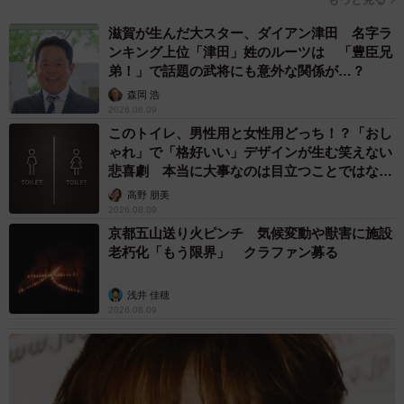
方に見てもらえて驚きです。特に盗難予防や、ていねいに
滋賀が生んだ大スター、ダイアン津田 名字ラ
扱われるかもという可能性に対し、使う機会はないが、い
ンキング上位「津田」姓のルーツは 「豊臣兄
い知見を得たという意見が面白かったです。「いや使わな
弟！」で話題の武将にも意外な関係が…？
いんかい」と。
森岡 浩
2026.08.09
このトイレ、男性用と女性用どっち！？「おし
◇ ◇
ゃれ」で「格好いい」デザインが生む笑えない
悲喜劇 本当に大事なのは目立つことではな
読者のみなさんも、アメリカ旅行に行く際は星条旗柄のト
く…
高野 朋美
2026.08.09
ランクはいかがだろうか？
京都五山送り火ピンチ 気候変動や獣害に施設
老朽化「もう限界」 クラファン募る
なお、今回の話題を提供してくれたこやさんは「レポ漫画
のお仕事募集中です。呼ばれたらアメリカまで行きます」
浅井 佳穂
とのこと。ご興味ある方は、ぜひSNSや公式ホームページ
2026.08.09
からご連絡いただきたい。
【明石こやさん関連情報】