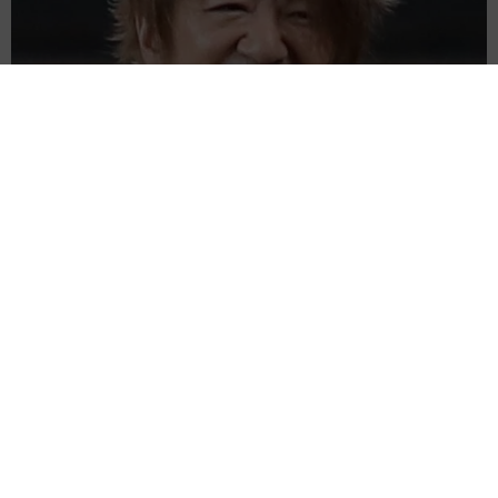
「だんだん時代劇俳優みたく…」国民的バンドの55歳ボーカリ
スト 競馬界の57歳レジェンドらとの「夏祭り満喫ショット」
に驚きの声続々
まいどなトピック
2026.08.08
ネット通販で「運営者情報」を見る人は約8
割 信頼できるサイト・怪しいサイトの判断基
準とは？
まいどなニュース情報部
2026.08.08
「息子を一人にしてきたんです、帰らない
と」 施設に入った90歳母、障害のある60歳次
男との暮らしは行き詰まり…【司法書士の現場