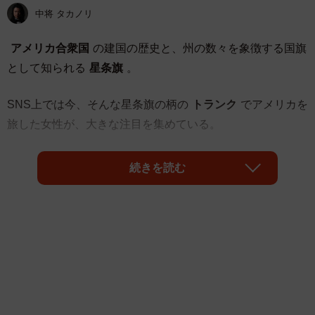
中将 タカノリ
アメリカ合衆国
の建国の歴史と、州の数々を象徴する国旗
として知られる
星条旗
。
SNS上では今、そんな星条旗の柄の
トランク
でアメリカを
旅した女性が、大きな注目を集めている。
「母のイカれたトランク、アメリカでバカウケ」
続きを読む
とその模様を紹介したのは、レポ漫画家の
明石こやさん
（@minillkoya）。