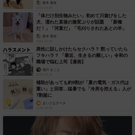
梨木 香奈
2026.08.09
「体だけ別生物みたい」初めて川遊びをした
犬、濡れた直後の激変ぶりが話題 「新種
だ！」「河童だ」「毛刈りされたあとの羊」
梨木 香奈
2026.08.09
異性に話しかけたらセクハラ？ 黙っていたら
フキハラ？ 「最近、生きるの難しい」令和の
職場で悩む上司【漫画】
海川 まこと
2026.08.09
補助があっても約9割が「夏の電気・ガス代は
重い」と回答…猛暑でも「冷房を控える」人が
7割超に
まいどなデータ
2026.08.08