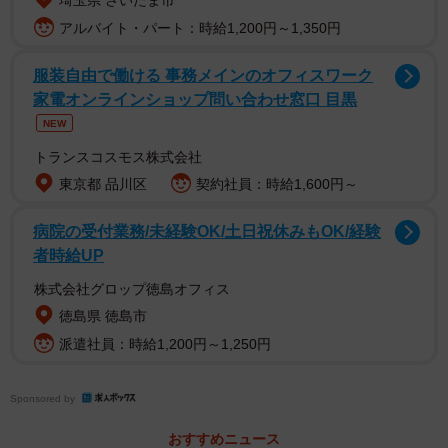
埼玉県 さいたま市
1/3
アルバイト・パート：時給1,200円～1,350円
こちらが話題のトランク（明石こやさん提供）
服装自由で働ける 事務メインのオフィスワーク
家電オンラインショップ問い合わせ窓口 目黒
NEW
トランスコスモス株式会社
東京都 品川区
契約社員：時給1,600円～
病院の受付業務/未経験OK/土日祝休みもOK/経験
者時給UP
株式会社グロップ徳島オフィス
徳島県 徳島市
派遣社員：時給1,200円～1,250円
一面に星条旗のデザインがほどこされた、こやさんの母の
Sponsored by
トランク。日本で日の丸や旭日旗のトランクを持っていた
おすすめニュース
ら少し引かれてしまいそうだが、アメリカでこのトランク