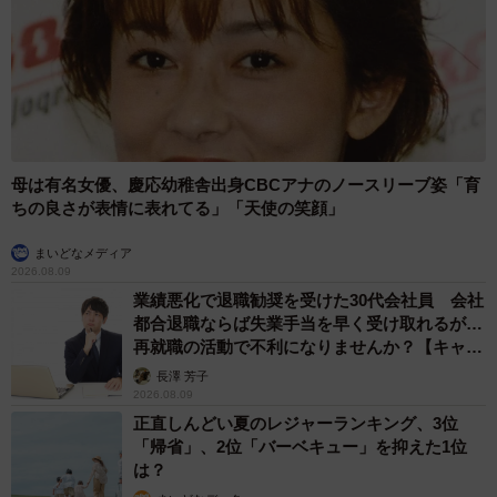
▽Xアカウント
https://x.com/illkoya
▽公式ホームページ
https://akashikoya.com/
母のイカれたトランク、アメリカでバカウケ
母は有名女優、慶応幼稚舎出身CBCアナのノースリーブ姿「育
pic.twitter.com/Q5bqHw4oAL
ちの良さが表情に表れてる」「天使の笑顔」
— サブこや (@minillkoya)
May 28, 2026
まいどなメディア
2026.08.09
業績悪化で退職勧奨を受けた30代会社員 会社
都合退職ならば失業手当を早く受け取れるが…
再就職の活動で不利になりませんか？【キャリ
アカウンセラーが解説】
長澤 芳子
2026.08.09
正直しんどい夏のレジャーランキング、3位
「帰省」、2位「バーベキュー」を抑えた1位
は？