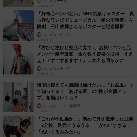
まいどなデータ
2026.08.09
「好奇心ハンパない」NHK気象キャスター、真
っ赤なワンピでミュージカル「愛の不時着」を
観劇 三山凌輝さんらポスターと記念撮影
まいどなトピック
2026.08.09
「右ひじ左ひじ交互に見て♪」お笑いコンビ元
メンバー髪型激変 命を救う資格を取得「ええ
え！！すごすぎます！」→本名も明らかに
まいどなメディア
2026.08.09
帰省は控えても感謝は届けたい…「お盆玉」っ
て知ってる？「あげる派」の4割が金額アッ
プ、相場はいくら？
まいどなニュース情報部
2026.08.09
「これが不動柴か…」初めて外を散歩した豆柴
→2分後、足元でうるうる 「かわいすぎる」
「ぬいぐるみみたい」