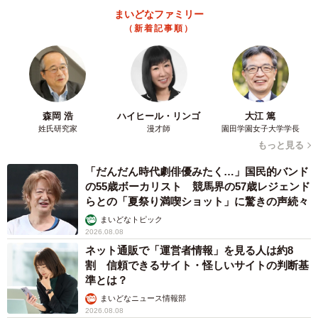
まいどなファミリー
（新着記事順）
森岡 浩
ハイヒール・リンゴ
大江 篤
姓氏研究家
漫才師
園田学園女子大学学長
もっと見る
「だんだん時代劇俳優みたく…」国民的バンド
の55歳ボーカリスト 競馬界の57歳レジェンド
らとの「夏祭り満喫ショット」に驚きの声続々
まいどなトピック
2026.08.08
ネット通販で「運営者情報」を見る人は約8
割 信頼できるサイト・怪しいサイトの判断基
準とは？
まいどなニュース情報部
2026.08.08