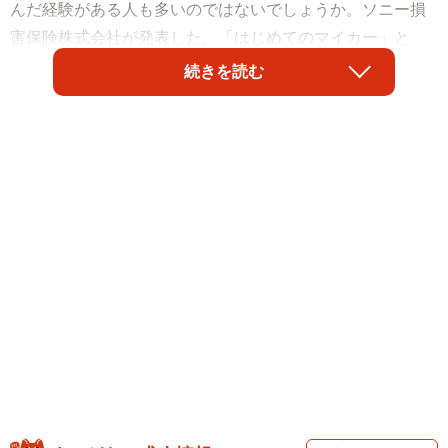
んだ経験がある人も多いのではないでしょうか。ソニー損
害保険株式会社が発表した、「はじめてのマイカー」と
「子どもとのドライブ」に関する調査結果によると、子ど
続きを読む
もとのドライブで最も多かった困りごとは「子どもが室内
を汚す」で、ぐずったときの対処法として最も多かったの
は「声かけをする」でした。また、チャイルドシートを選
ぶ際に重視するポイントは「安全性」と「価格」でした。