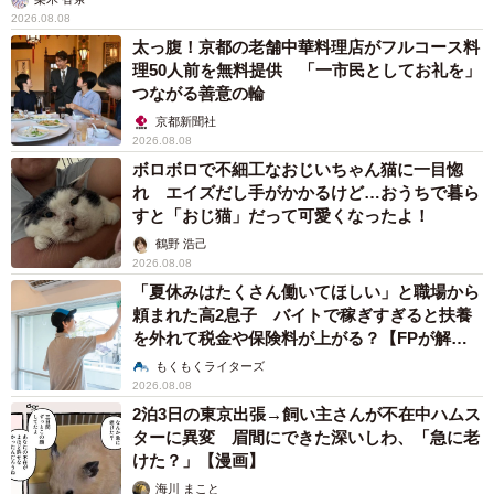
2026.08.08
太っ腹！京都の老舗中華料理店がフルコース料
理50人前を無料提供 「一市民としてお礼を」
つながる善意の輪
京都新聞社
2026.08.08
ボロボロで不細工なおじいちゃん猫に一目惚
れ エイズだし手がかかるけど…おうちで暮ら
すと「おじ猫」だって可愛くなったよ！
鶴野 浩己
2026.08.08
「夏休みはたくさん働いてほしい」と職場から
頼まれた高2息子 バイトで稼ぎすぎると扶養
を外れて税金や保険料が上がる？【FPが解
説】
もくもくライターズ
2026.08.08
2泊3日の東京出張→飼い主さんが不在中ハムス
ターに異変 眉間にできた深いしわ、「急に老
けた？」【漫画】
海川 まこと