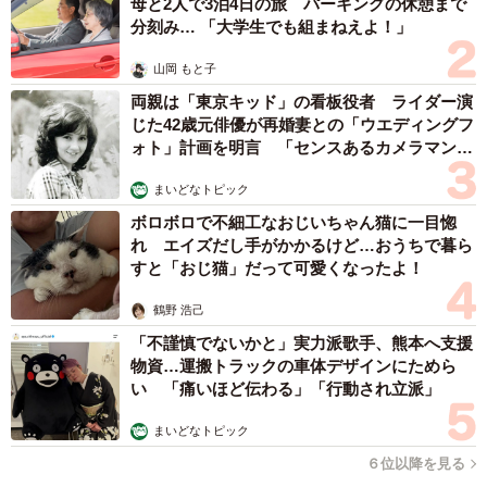
母と2人で3泊4日の旅 パーキングの休憩まで
4/4
分刻み… 「大学生でも組まねえよ！」
チャイルドシートを選ぶ際、どのようなことを重視したか※複数回答形
式（提供画像）
山岡 もと子
両親は「東京キッド」の看板役者 ライダー演
最後に、未就学の子どもがいる人341人に「チャイルドシー
じた42歳元俳優が再婚妻との「ウエディングフ
ォト」計画を明言 「センスあるカメラマン求
トを選ぶ際、どのようなことを重視したか」を尋ねまし
む」
た。
まいどなトピック
その結果、「安全性」（27.3%）を重視する意見が最も多
ボロボロで不細工なおじいちゃん猫に一目惚
くなりました。次に多いのが「価格」（24.0%）で、以下
れ エイズだし手がかかるけど…おうちで暮ら
すと「おじ猫」だって可愛くなったよ！
「タイプ（回転式・固定式）」「取付方法（シートベルト
固定・ISOFIX）」（同率22.0%）、「メーカー・ブラン
鶴野 浩己
ド」（19.1%）、「クッション性」（16.7%）などが続きま
「不謹慎でないかと」実力派歌手、熊本へ支援
した。
物資…運搬トラックの車体デザインにためら
い 「痛いほど伝わる」「行動され立派」
【出典】
まいどなトピック
ソニー損害保険株式会社
６位以降を見る
https://www.sonysonpo.co.jp/auto/