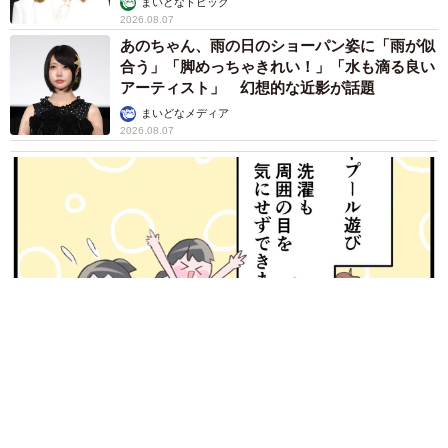
まいどなトピック
2026.08.07
あのちゃん、雨の日のショーパン姿に「雨が似
合う」「脚めっちゃきれい！」「水も滴る良い
アーティスト」 幻想的な近影が話題
まいどなメディア
2026.08.07
【漫画】周囲の目を気にせず遊べる！洗濯物も干せる！最近人
気の戸建ての「中庭」 ところが…実際住んでみて分かった後
悔ポイント