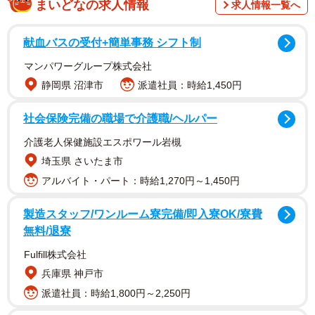
まいどなの求人情報
求人情報一覧へ
この調査は、3年以内にはじめてマイカーを購入した全国の
献血バスの受付+簡単事務 シフト制
18歳〜39歳の男女各500人（計1000人）を対象に、2026年
マンパワーグループ株式会社
2月にインターネット上で実施されました。
静岡県 沼津市
派遣社員：時給1,450円
社会保険完備の職場で介護職/ヘルパー
介護老人保健施設エスポワール岩槻
埼玉県 さいたま市
アルバイト・パート：時給1,270円～1,450円
製造スタッフ/ワンルーム寮完備/即入寮OK/寮費
無料/退寮
Fulfill株式会社
兵庫県 神戸市
派遣社員：時給1,800円～2,250円