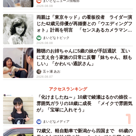
まいどなニュース情報部
「お気に入りのお菓子を食べさせる」（21.7%）、「おも
2026.08.08
ちゃを渡す」（20.2%）、「休憩スポット（SA/PA、コンビ
両親は「東京キッド」の看板役者 ライダー演
ニなど）に寄る」（18.8%）などの回答もみられました。
じた42歳元俳優が再婚妻との「ウエディングフ
ォト」計画を明言 「センスあるカメラマン求
む」
まいどなトピック
2026.08.08
難聴のお姉ちゃんに5歳の妹が手話通訳 互い
に支え合う家族の日常に反響「妹ちゃん、頼も
しい」「かわいい通訳さん」
五ヶ瀬 あお
2026.08.07
アクセスランキング
「化けましたね～」10歳で綾瀬はるかの娘役→
雰囲気ガラリの18歳に成長 「メイクで雰囲気
が」「宝塚に入れそう」
まいどなメディア
72歳父、軽自動車で新潟から四国まで 65歳の