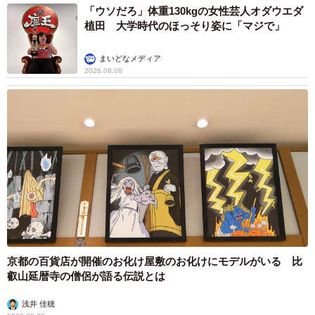
「ウソだろ」体重130kgの女性芸人オダウエダ
植田 大学時代のほっそり姿に「マジで」
まいどなメディア
2026.08.08
京都の百貨店が開催のお化け屋敷のお化けにモデルがいる 比
叡山延暦寺の僧侶が語る伝説とは
浅井 佳穂