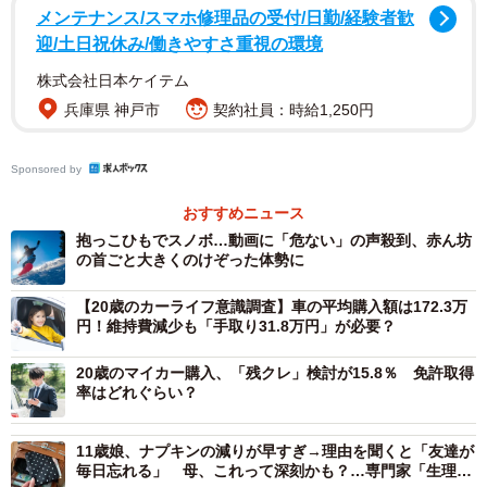
メンテナンス/スマホ修理品の受付/日勤/経験者歓
迎/土日祝休み/働きやすさ重視の環境
2/4
株式会社日本ケイテム
子どもとのドライブでは、どのようなことに困っているか※複数回答形
兵庫県 神戸市
契約社員：時給1,250円
式（提供画像）
まず、未就学の子どもがいる人341人に「子どもとのドライ
Sponsored by
ブでは、どのようなことに困っているか」と尋ねたところ
おすすめニュース
「子どもが室内を汚す」（21.7%）が最も多く、次に「子
抱っこひもでスノボ…動画に「危ない」の声殺到、赤ん坊
どものぐずり」「子どもの様子が気になる」（同率
の首ごと大きくのけぞった体勢に
19.1%）「おむつの交換の場所・タイミング」（18.5%）が
【20歳のカーライフ意識調査】車の平均購入額は172.3万
上位に挙げられました。その他にも、「子どものチャイル
円！維持費減少も「手取り31.8万円」が必要？
ドシート嫌い」（13.2%）「子どもが勝手にボタン類を押
20歳のマイカー購入、「残クレ」検討が15.8％ 免許取得
す」（12.9%）などの回答がありました。
率はどれぐらい？
11歳娘、ナプキンの減りが早すぎ→理由を聞くと「友達が
毎日忘れる」 母、これって深刻かも？…専門家「生理の