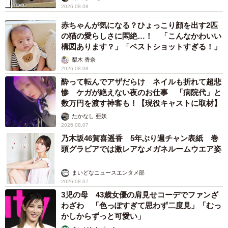
2026.08.08
赤ちゃんが気になる？ひょっこり顔を出す2匹
の猫の愛らしさに悶絶…！ 「こんなかわいい
構図あります？」「ベストショットすぎる！」
梨木 香奈
2026.08.08
酔って転んでアザだらけ ネイルも折れて超悲
惨 ケガが絶えない夜のお仕事 「病院代」と
数万円を渡す神客も！【現役キャストに取材】
たかなし 亜妖
2026.08.07
乃木坂46賀喜遥香 5年ぶり週チャン表紙 巻
頭グラビアでは激レアなメガネルームウエア姿
まいどなニュースエンタメ部
2026.08.07
3児の母 43歳女優の肩見せコーデでファンざ
わざわ 「色っぽすぎて思わず二度見」「むっ
かしからずっと可愛い」