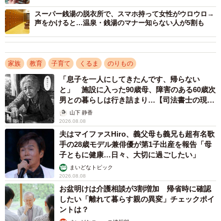
問題気づかれにくい」
スーパー銭湯の脱衣所で、スマホ持って女性がウロウロ→
声をかけると…温泉・銭湯のマナー知らない人が5割も
家族
教育
子育て
くるま
のりもの
「息子を一人にしてきたんです、帰らない
と」 施設に入った90歳母、障害のある60歳次
男との暮らしは行き詰まり…【司法書士の現場
から】
山下 静香
2026.08.08
3/4
夫はマイファスHiro、義父母も義兄も超有名歌
ドライブ中に子どもが“ぐずった”際、どのように対処しているか※複数回
手の28歳モデル兼俳優が第1子出産を報告「母
答形式（提供画像）
子ともに健康…日々、大切に過ごしたい」
まいどなトピック
次に「ドライブ中に子どもが“ぐずった”際、どのように対処
2026.08.08
お盆明けは介護相談が3割増加 帰省時に確認
しているか」尋ねたところ、「声かけをする」（28.7%）
したい「離れて暮らす親の異変」チェックポイ
が最も多くなりました。次いで「子どもが好きな音楽を流
ントは？
す」「動画・DVDを見せる」（同率22.6%）が多く、また