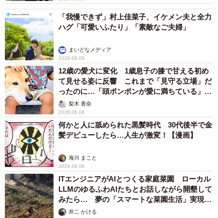
「我慢できず」村上佳菜子、イケメン夫と全力
ハグ「可愛いふたり」「素敵なご夫婦」
まいどなメディア
2026.08.08
12歳の愛犬に変化 1歳息子の膝で甘える初め
て見せる姿に反響 これまで「見守る立場」だ
ったのに…「頭ポンポンが愛に満ちている」
「尊…」
梨木 香奈
2026.08.08
何かと人に舐められた黒髪時代 30代後半で金
髪デビューしたら…人生が激変！【漫画】
海川 まこと
2026.08.08
ITエンジニアがAIとつくる家庭菜園 ローカル
LLMのゆるふわAIたちとお話しながら開墾して
みたら… 夢の「スマートな菜園生活」実現な
るか
井二 かける