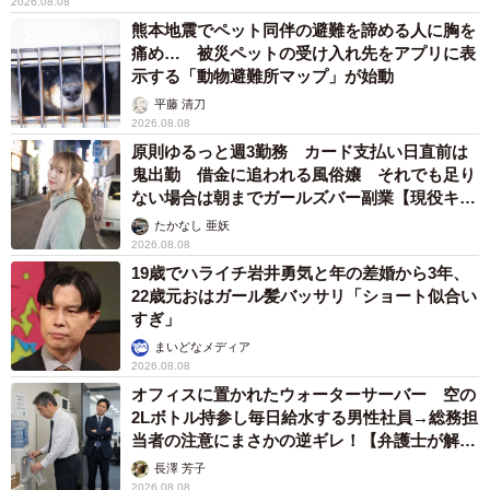
2026.08.08
熊本地震でペット同伴の避難を諦める人に胸を
痛め… 被災ペットの受け入れ先をアプリに表
示する「動物避難所マップ」が始動
平藤 清刀
2026.08.08
原則ゆるっと週3勤務 カード支払い日直前は
鬼出勤 借金に追われる風俗嬢 それでも足り
ない場合は朝までガールズバー副業【現役キャ
ストに取材】
たかなし 亜妖
2026.08.08
19歳でハライチ岩井勇気と年の差婚から3年、
22歳元おはガール髪バッサリ「ショート似合い
すぎ」
まいどなメディア
2026.08.08
オフィスに置かれたウォーターサーバー 空の
2Lボトル持参し毎日給水する男性社員→総務担
当者の注意にまさかの逆ギレ！【弁護士が解
説】
長澤 芳子
2026.08.08