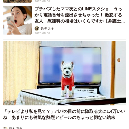
2026.08.08
プチバズしたママ友とのLINEスクショ うっ
かり電話番号を流出させちゃった！ 激怒する
友人 慰謝料の相場はいくらですか【弁護士が
解説】
長澤 芳子
2026.08.08
「テレビより私を見て？」パパの目の前に陣取る犬に1.4万いい
ね あまりにも健気な熱烈アピールのちょっと切ない結末
梨木 香奈