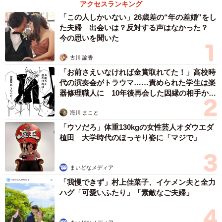
アクセスランキング
ます。
「この人しかいない」26歳差の“年の差婚”をし
た夫婦 出会いは？反対する声はなかった？
今の思いを聞いた
古川 諭香
「お前さえいなければ金賞取れてた！」高校時
代の演奏会がトラウマ……責められた学生は楽
器修理職人に 10年後再会した因縁の相手から
思わぬ申し出【漫画】
海川 まこと
「ウソだろ」体重130kgの女性芸人オダウエダ
植田 大学時代のほっそり姿に「マジで」
2/2
まいどなメディア
坂井さんのXの内容。 ※坂井秀人さんのXより抜粋
「我慢できず」村上佳菜子、イケメン夫と全力
ハグ「可愛いふたり」「素敵なご夫婦」
そのような坂井さんのX（旧Twitter）の投稿に対し、リプ欄
にもかなりの反響が。