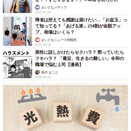
坂井さんの子育てに対する姿勢を称賛する声も多数ありま
まいどなメディア
した。
2026.08.09
帰省は控えても感謝は届けたい…「お盆玉」っ
勉強・宿題したくないって息子の話
て知ってる？「あげる派」の4割が金額アッ
プ、相場はいくら？
先日妻に怒られて宿題したくないって泣いてたのを見て⁰僕
まいどなニュース情報部
は「やらなくていいよ。塾もやめていい。ゲームの才能だ
2026.08.09
って大事」って伝えた
異性に話しかけたらセクハラ？ 黙っていたら
その代わり宿題は1日5分だけにした
フキハラ？ 「最近、生きるの難しい」令和の
職場で悩む上司【漫画】
海川 まこと
今日5分のアラームをつけてみると集中してやりだす…
2026.08.09
pic.twitter.com/UR0MrROXNP
— 坂井秀人 (@hideto_sa)
April 10, 2026
「時代も変わってきて、ゲームなどの“やりたいこと”をやっ
て評価される人が増えているなか、『勉強ができて良い学
校に行く』という今までの常識を押し付けない方がいいと