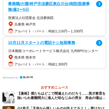
事務職/介護/神戸市須磨区東白川台/病院/医療事
務/週3〜5日
医療法人社団菫会 北須磨病院
兵庫県 神戸市
アルバイト・パート：時給1,116円～1,330円
ここで、坂井さんは息子さんに、勉強をまったくしなくて
10月11月スタートの電話ナシ短期事務
いいと言ったのではなく、「宿題を1日に5分だけやる」と
日本郵政コーポレートサービス株式会社 九州BPOセンター
約束させたのです。
熊本県 熊本市
アルバイト・パート：時給1,300円
5分間のアラームをセットすると、息子さんは集中して勉強
に取り組むように。さらに、「プリントをもう1枚だけや
Sponsored by
る」、「あと15分アラームつけて」と、自発的に勉強に取
おすすめニュース
り組むようになり、結果1日に10枚のプリントを片づけ、そ
【漫画】僕たちはどこで間違えたのだろう……英才教育を
れからゲームを楽しむようになりました。
強いられ最難関大に進んだ幼なじみの男女 再会の場は拘
置所だった
小2息子「天井から怪しいものが生えてるよ！」実はヤバ