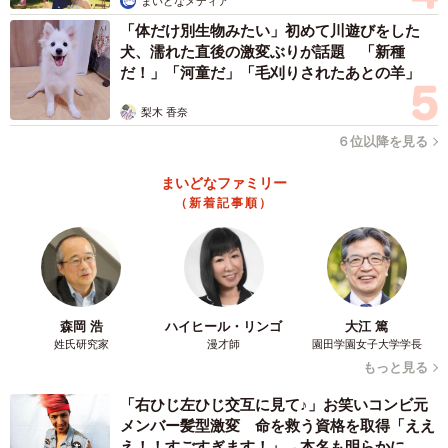
まいどなメディア
「体だけ別生物みたい」初めて川遊びをした
「まずは勉強に対する心的ハードルを下げる事が重要」
犬、濡れた直後の激変ぶりが話題 「新種
「ハードルを下げて『5分だけ』という成功体験の設計に変
だ！」「河童だ」「毛刈りされたあとの羊」
えたのが素晴らしいですね」
梨木 香奈
「その子その子によって合う方法さまざまだろうし、気分
６位以降を見る
などによって違うこともあるかもしれないけど、ガッチリ
合ってヤル気スイッチ入れられたらいいですよね」
まいどなファミリー
「ほんの少しで良いので行動を起こすように促すことが効
（新着記事順）
果的」
「ゲームを否定せずに活かしてるのがすごく良いと思いま
した。バランスの取り方が上手い」
「子どもには強制的なルールや人間が必要なわけではなく
森岡 浩
ハイヒール・リンゴ
大江 篤
て、子どもに適した環境なルールが必要なだと認識しまし
姓氏研究家
漫才師
園田学園女子大学学長
もっと見る
た」
「押し付けないって大事ですね」
「右ひじ左ひじ交互に見て♪」お笑いコンビ元
メンバー髪型激変 命を救う資格を取得「ええ
え！！すごすぎます！」→本名も明らかに