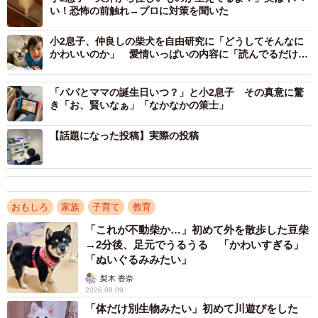
い！恐怖の前触れ→プロに対策を聞いた
小2息子、仲良しの柴犬を自由研究に「どうしてそんなに
かわいいのか」 愛情いっぱいの内容に「読んでるだけで
泣けてきました」
「パパとママの誕生日いつ？」と小2息子 その真意に驚
き「お、賢いなぁ」「なかなかの策士」
【話題になった投稿】実際の投稿
おもしろ
家族
子育て
教育
「これが不動柴か…」初めて外を散歩した豆柴
→2分後、足元でうるうる 「かわいすぎる」
「ぬいぐるみみたい」
梨木 香奈
2026.08.09
「体だけ別生物みたい」初めて川遊びをした