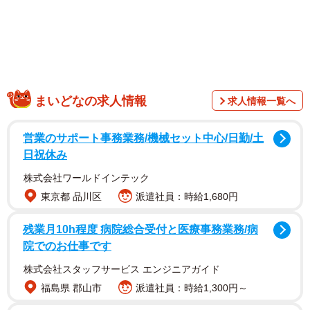
られてしまったためでした。
その時、父親である坂井さんは、息子さんにこのように伝
えたといいます。
まいどなの求人情報
求人情報一覧へ
「（勉強は）やらなくていいよ。塾もやめてもいい。ゲー
ムの才能だって大事」
営業のサポート事務業務/機械セット中心/日勤/土
日祝休み
そんなことを言ったら、息子さんはますます勉強をしなく
株式会社ワールドインテック
なるのでは…とも思えてしまいます。ところが、坂井さん
東京都 品川区
派遣社員：時給1,680円
のこの言葉が、状況を180度変えることになりました。
残業月10h程度 病院総合受付と医療事務業務/病
院でのお仕事です
株式会社スタッフサービス エンジニアガイド
福島県 郡山市
派遣社員：時給1,300円～