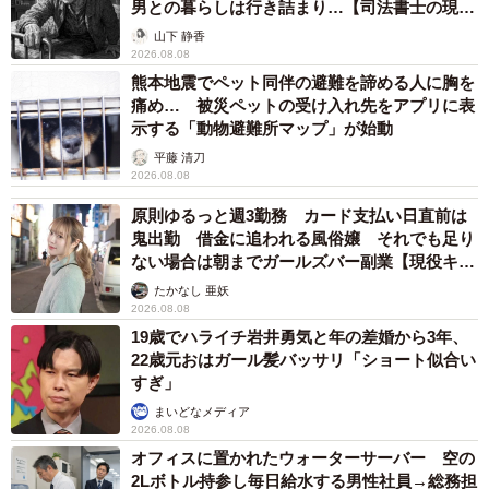
男との暮らしは行き詰まり…【司法書士の現場
から】
山下 静香
この背景には、人間の心理が関わっていたようです。
2026.08.08
熊本地震でペット同伴の避難を諦める人に胸を
痛め… 被災ペットの受け入れ先をアプリに表
人間には「はじめることでやる気がアップする」とい
示する「動物避難所マップ」が始動
う
“作業興奮”
という脳の仕組みがあります。
平藤 清刀
2026.08.08
実際に動き出すと、指先や視覚に刺激を受けます。それに
原則ゆるっと週3勤務 カード支払い日直前は
より、集中力を司るアセチルコリンという神経伝達物質が
鬼出勤 借金に追われる風俗嬢 それでも足り
分泌され、やる気が上がってくるのです。さらに、その中
ない場合は朝までガールズバー副業【現役キャ
ストに取材】
で「問題が解けた」などの達成があると、快感や達成感を
たかなし 亜妖
2026.08.08
生むドーパミンが分泌されます。それにより、さらにやる
19歳でハライチ岩井勇気と年の差婚から3年、
気がアップします。そんな作業興奮は、動きはじめてから5
22歳元おはガール髪バッサリ「ショート似合い
～10分程度で起こりはじめるといわれています。
すぎ」
まいどなメディア
2026.08.08
今回、坂井さんは「1日5分は宿題をする」と、息子さんに
オフィスに置かれたウォーターサーバー 空の
約束させました。
2Lボトル持参し毎日給水する男性社員→総務担