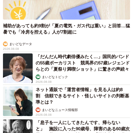
考えています。（子どもには）好きなことを伸ばしてあげ
たいと思っています」
息子さんへの助言の理由について、このように語る坂井さ
補助があっても約9割が「夏の電気・ガス代は重い」と回答…猛
暑でも「冷房を控える」人が7割超に
ん。
まいどなデータ
本人の思いやしたいことを尊重しながらも、結果的にやる
2026.08.08
気を育てることができたというのは、本当に素晴らしいこ
「だんだん時代劇俳優みたく…」国民的バンド
の55歳ボーカリスト 競馬界の57歳レジェンド
とですね。
らとの「夏祭り満喫ショット」に驚きの声続々
まいどなトピック
子どもに限らず、色々な人材育成の場面でも参考になるエ
2026.08.08
ピソードかもしれません。
ネット通販で「運営者情報」を見る人は約8
割 信頼できるサイト・怪しいサイトの判断基
準とは？
はじめることでやる気が出る“作業興奮”の仕組み
まいどなニュース情報部
「勉強をやらなくてもいい」という坂井さんの助言が、な
2026.08.08
「息子を一人にしてきたんです、帰らない
ぜ、子どもを勉強に向かわせるきっかけになったのでしょ
と」 施設に入った90歳母、障害のある60歳次
う。