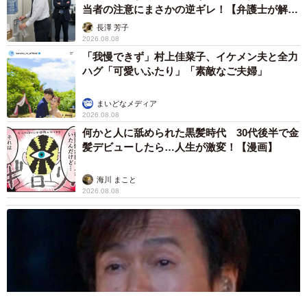
当者の注意にまさかの逆ギレ！【弁護士が解
その机に向かう5分間に、息子さんのやる気が生まれ、次々
説】
長澤 芳子
と課題を進めていく原動力になったのですね。
2026.08.08
「我慢できず」村上佳菜子、イケメン夫と全力
ハグ「可愛いふたり」「素敵なご夫婦」
やる気を出すには、「とりあえずはじめてみる」ことが何
より大切。
まいどなメディア
2026.08.08
坂井さんは、そのことを息子さんに身をもって体験させて
何かと人に舐められた黒髪時代 30代後半で金
髪デビューしたら…人生が激変！【漫画】
いた――ということなのですね。
海川 まこと
◇ ◇
2026.08.08
■坂井秀人さんのX（旧Twitter）はこちら
→
https://x.com/hideto_sa