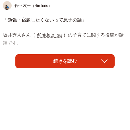
竹中 友一（RinToris）
「勉強・宿題したくないって息子の話」
坂井秀人さん（
@hideto_sa
）の子育てに関する投稿が話
題です。
お子さんを抱えるご家庭にとって、勉強はとても重要な課
続きを読む
題。子どもが学校の宿題を嫌がったりして、なかなか勉強
をしないのも、世の親共通の悩みといえるでしょう。
坂井さんのご家庭でも先日、そんな宿題にまつわるトラブ
ルがあったそう。
現在、小学2年生になる坂井さんの息子さんですが、ある日
「宿題したくない」と泣いてしまったそうです。それは、
勉強を嫌がってゲームがしたいというのを、お母さんに怒