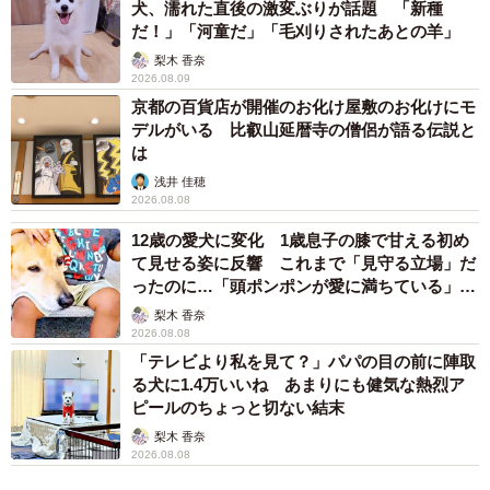
犬、濡れた直後の激変ぶりが話題 「新種
だ！」「河童だ」「毛刈りされたあとの羊」
梨木 香奈
2026.08.09
1/2
京都の百貨店が開催のお化け屋敷のお化けにモ
デルがいる 比叡山延暦寺の僧侶が語る伝説と
集中して勉強に取り組む坂井さんの息子さん。 ※坂井秀人さん提供
は
ちなみに、息子さんが取り組んでいるのは、論理的思考や
浅井 佳穂
2026.08.08
想像力の育成を目的に制作された『マインクラフト』とい
12歳の愛犬に変化 1歳息子の膝で甘える初め
うゲーム。
て見せる姿に反響 これまで「見守る立場」だ
ったのに…「頭ポンポンが愛に満ちている」
宿題とゲーム、双方を学びの機会にできるようになったと
「尊…」
梨木 香奈
いうわけですね。
2026.08.08
「テレビより私を見て？」パパの目の前に陣取
る犬に1.4万いいね あまりにも健気な熱烈ア
「もしかしたら、親がやるべきなのは勉強をやらせること
ピールのちょっと切ない結末
じゃなくて、勉強をしたくなる設計なのかもしれない」
梨木 香奈
2026.08.08
息子さんの姿を見て、坂井さんはこのように結論付けてい