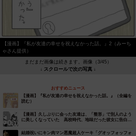
【漫画】『私が友達の幸せを祝えなかった話。』2（みーち
ゃさん提供）
まだまだ画像は続きます。画像（3/45）
↓ スクロールで次の写真 ↓
おすすめニュース
【漫画】『私が友達の幸せを祝えなかった話。』（全編を
読む）
【漫画】久しぶりに会った友達は、「整形」で別人のよう
に美しくなっていた 高校時代、地味だった彼女に告白さ
れフった私は…
結婚祝いにキン肉マン悪魔超人ケーキ「グオッフォッフォ