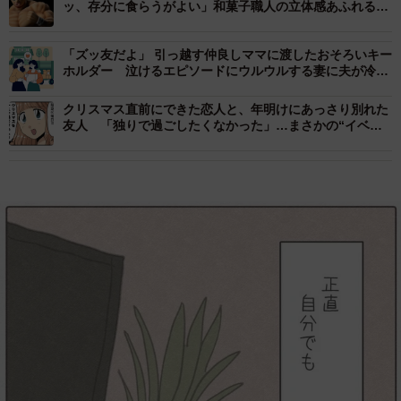
ッ、存分に食らうがよい」和菓子職人の立体感あふれる力
作に作者ゆでたまご氏も反応
「ズッ友だよ」 引っ越す仲良しママに渡したおそろいキー
ホルダー 泣けるエピソードにウルウルする妻に夫が冷静
ツッコミ
クリスマス直前にできた恋人と、年明けにあっさり別れた
友人 「独りで過ごしたくなかった」…まさかの“イベン
ト交際”に耳を疑った