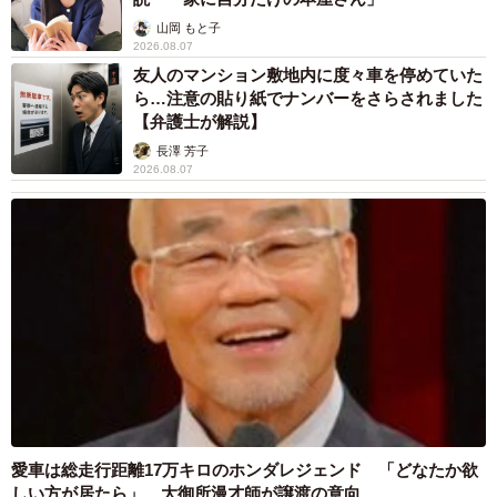
山岡 もと子
2026.08.07
友人のマンション敷地内に度々車を停めていた
ら…注意の貼り紙でナンバーをさらされました
【弁護士が解説】
長澤 芳子
2026.08.07
愛車は総走行距離17万キロのホンダレジェンド 「どなたか欲
しい方が居たら」 大御所漫才師が譲渡の意向