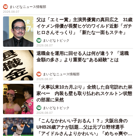
まいどなニュース情報部
2026.08.07
父は「エミー賞」主演男優賞の真田広之 31歳
イケメン俳優が長髪ヒゲのワイルド近影「ガチ
ヒロさんそっくり」「新たな一面もステキ」
まいどなトピック
2026.08.07
退職金を運用に回せる人は何が違う？ 「退職
金額の多さ」より重要な“ある経験”とは
まいどなニュース情報部
2026.08.07
「火事以来10カ月ぶり」全焼した自宅訪れた林
家ぺー 内装も壁も取り払われスケルトン状態
の部屋に呆然
まいどなトピック
2026.08.07
「こんなかわいい子おるん！？」大阪出身の
UHB26歳アナが話題…父は元プロ野球選手
「アイドルさんよりかわいい」「めちゃ爽や