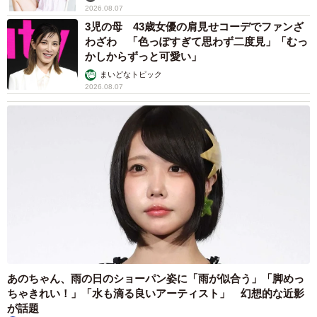
2026.08.07
3児の母 43歳女優の肩見せコーデでファンざ
わざわ 「色っぽすぎて思わず二度見」「むっ
かしからずっと可愛い」
まいどなトピック
2026.08.07
あのちゃん、雨の日のショーパン姿に「雨が似合う」「脚めっ
ちゃきれい！」「水も滴る良いアーティスト」 幻想的な近影
が話題