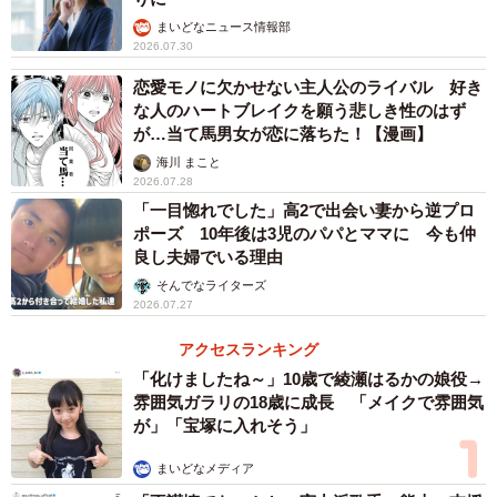
ただ、だからといって「クリスマスが終わったら解散」と
まいどなニュース情報部
いう前提で交際するケースは、やはり少数派でしょう。C子
2026.07.30
さんも「恋愛って、そんなにイベント単位で区切るものだ
恋愛モノに欠かせない主人公のライバル 好き
ったっけ？」と首をかしげます。
な人のハートブレイクを願う悲しき性のはず
が…当て馬男女が恋に落ちた！【漫画】
「割り切り交際」はまさかのお互い納得済み
海川 まこと
2026.07.28
一方で、その友人は特に後悔している様子もなく、「楽し
「一目惚れでした」高2で出会い妻から逆プロ
かったし、目的は達成したから問題なし」とあっさり。聞
ポーズ 10年後は3児のパパとママに 今も仲
良し夫婦でいる理由
けば、彼の方も同じ考えで後腐れは一切なかったんだと
そんでなライターズ
か。
2026.07.27
アクセスランキング
クリスマスという一大イベントが人の価値観を変えるの
「化けましたね～」10歳で綾瀬はるかの娘役→
か、それとも本音を引き出すのか。少なくともC子さんにと
雰囲気ガラリの18歳に成長 「メイクで雰囲気
って、「クリスマス限定の恋人」という発想は、今でも強
が」「宝塚に入れそう」
く印象に残っているそうです。
まいどなメディア