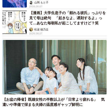
ごい」
山岡 もと子
2026.08.07
【漫画】大学生息子の「頼れる彼氏」っぷりを
見て母は絶句 「起きなよ、遅刻するよ」っ
て…あなた毎朝私が起こしてますけど？笑
松波 穂乃圭
2026.08.07
【お盆の帰省】既婚女性の半数以上が「日常より疲れる」 気
遣いや準備で深まる夫婦の温度感ギャップ鮮明に