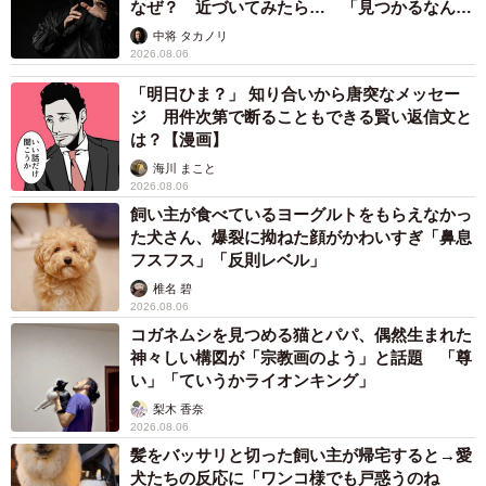
なぜ？ 近づいてみたら… 「見つかるなんて
未熟」
中将 タカノリ
2026.08.06
「明日ひま？」 知り合いから唐突なメッセー
ジ 用件次第で断ることもできる賢い返信文と
は？【漫画】
海川 まこと
2026.08.06
飼い主が食べているヨーグルトをもらえなかっ
た犬さん、爆裂に拗ねた顔がかわいすぎ「鼻息
フスフス」「反則レベル」
椎名 碧
2026.08.06
コガネムシを見つめる猫とパパ、偶然生まれた
神々しい構図が「宗教画のよう」と話題 「尊
い」「ていうかライオンキング」
梨木 香奈
2026.08.06
髪をバッサリと切った飼い主が帰宅すると→愛
犬たちの反応に「ワンコ様でも戸惑うのね