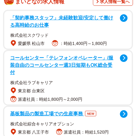
まいどなの求人情報
求人情報一覧へ
クリスマス直前に彼氏ができたというC子さんの友人。12
月に入ってから合コンで知り合った男性と交際をスタート
「契約事務スタッフ」未経験歓迎/安定して働け
る高時給のお仕事
し、周囲からは「タイミング良すぎるね」「ラブラブじゃ
ん」と言われていたそうです。実際、クリスマス当日もデ
株式会社スクワッド
ートを楽しみ、SNSにもそれらしい投稿が並んでいまし
愛媛県 松山市
：時給1,400円～1,800円
た。
コールセンター「テレフォンオペレーター」/服
装自由のコールセンター週3日短期もOK総合受
ところが、年が明けて間もなく、その2人はあっさりと別れ
付
てしまいます。
株式会社ラブキャリア
東京都 台東区
あまりに短期間だったため、C子さんが理由を聞くと、返っ
派遣社員：時給1,800円～2,000円
てきたのは予想だにしなかった答えでした。
基板製品の製造工場での生産事務
NEW
「だって、あの人はクリスマス限定の彼氏だったから」
株式会社綜合キャリアオプション
冗談かと思いきや、友人は至って本気。C子さんは一瞬理解
東京都 八王子市
派遣社員：時給1,520円