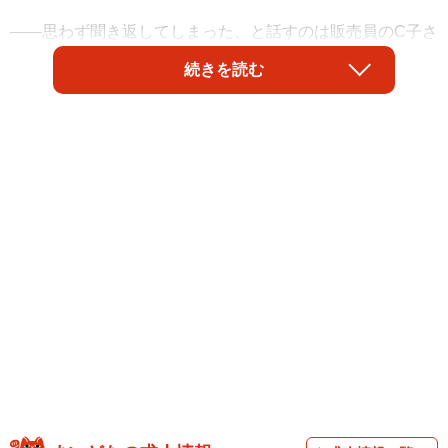
――思わず聞き返してしまった、と話すのは販売員のC子さ
ん（20代）です。冬は恋人たちの季節、クリスマスは特別
続きを読む
な日…。そんなイメージはよく聞きますが、C子さんが耳に
した友人の恋愛観は、想像以上に割り切ったものでした。
「幸せ絶頂」の友人…のはずが？