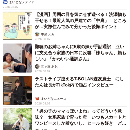
まいどなメディア
2026.08.07
【漫画】周囲の目を気にせず遊べる！洗濯物も
干せる！最近人気の戸建ての「中庭」 ところ
が…実際住んでみて分かった後悔ポイント
中瀬 えみ
2026.08.07
難聴のお姉ちゃんに5歳の妹が手話通訳 互い
に支え合う家族の日常に反響「妹ちゃん、頼も
しい」「かわいい通訳さん」
五ヶ瀬 あお
2026.08.07
ラストライブ控えるT-BOLAN森友嵐士 にし
たん社長がTikTok内で独占インタビュー
まいどなニュース
2026.08.07
「男の子のママっぽいよね」ってどういう意
味？ 女系家族で育った母 いつもスカートと
ワンピースしか着ないし、ヒールも好き どの
へんが…