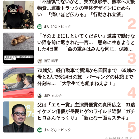
今年も街に溢れるであろう恋人たち。もしかしたらこのう
「不謹慎でないかと」実力派歌手、熊本へ支援
物資…運搬トラックの車体デザインにためら
ちの何人かは、期間限定の恋人かも…？と想像してみる
い 「痛いほど伝わる」「行動され立派」
と、なんとも言えない気持ちになってしまいます。しか
まいどなトピック
し、たとえ期間限定でも、真剣でも、人それぞれの恋愛ス
「そのままにしといてください」道路で動けな
タイルがある――そう考えると、恋の形はひとつじゃない
い猫を前に返された一言… 懸命に生きようと
し、自分ひとりだけの価値観では語れないものだ、とも考
した4日間 「命の重さはみんな同じ」保護団
えられます。
体代表の訴え
渡辺 晴子
どんな形であれ「楽しかった」と思える瞬間があったな
72歳父、軽自動車で新潟から四国まで 65歳の
母と2人で3泊4日の旅 パーキングの休憩まで
ら、それも一つの恋愛なのかもしれませんね。
分刻み… 「大学生でも組まねえよ！」
◇ ◇
山岡 もと子
父は「エミー賞」主演男優賞の真田広之 31歳
【出典】婚活ポータルサイト「オミカレ」
イケメン俳優が長髪ヒゲのワイルド近影「ガチ
ヒロさんそっくり」「新たな一面もステキ」
https://party-calendar.net/blog/christmas-
まいどなトピック
2023.html#kekkon05