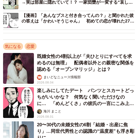
→実は部屋に隠れていて！？ 一家団欒が一変する“哀しき
体験談”
【漫画】「あんなブスと付き合ってんの？」と聞かれた彼
の答えは「かわいそうじゃん」 初めての恋が壊れた27歳
女性、整形広告に目を奪われた日
気になる
恋愛
既婚女性の4割以上が「夫ひとりにすべてを求
めるのは無理」 配偶者以外との親密な関係を
2/5
認める「オープンマリッジ」とは？
どういうこと！？
まいどなニュース情報部
2026.08.04
婚活ポータルサイト「オミカレ」の調査では、「クリスマ
楽しみにしてたデート パンツとスカートどっ
ちがいいかな？ 何気なく聞いただけなの
スに告白されたらOKしやすくなると思う？」という質問に
に… 「めんどくさ」の彼氏の一言にこみ上げ
対し、男女ともに過半数が「YES」と回答しています。普
る寂しさ【漫画】
海川 まこと
段よりも恋愛に前向きになりやすい時期であることは確か
2026.08.01
なようです。
20〜30代の未婚女性の6割「結婚・出産に焦
り」…同世代男性との認識の“温度差”も浮き彫
りに