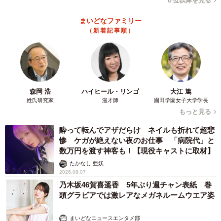
６位以降を見る
◇ ◇
まいどなファミリー
（新着記事順）
◆はいどろ漫画 日常の事件や、身近なスカッと話をお届
け！【はいどろ漫画】のInstagramで連載漫画を描いてま
す。
Instagramはこちら→
森岡 浩
ハイヒール・リンゴ
大江 篤
https://www.instagram.com/haidoromanga
姓氏研究家
漫才師
園田学園女子大学学長
もっと見る
◇ ◇
酔って転んでアザだらけ ネイルも折れて超悲
惨 ケガが絶えない夜のお仕事 「病院代」と
数万円を渡す神客も！【現役キャストに取材】
たかなし 亜妖
2026.08.07
乃木坂46賀喜遥香 5年ぶり週チャン表紙 巻
頭グラビアでは激レアなメガネルームウエア姿
まいどなニュースエンタメ部