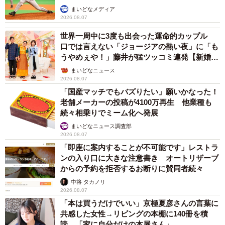
か」
まいどなメディア
2026.08.07
世界一周中に3度も出会った運命的カップル
口では言えない「ジョージアの熱い夜」に「も
うやめぇや！」藤井が猛ツッコミ連発【新婚さ
ん】
まいどなニュース
2026.08.07
「国産マッチでもバズりたい」願いかなった！
老舗メーカーの投稿が4100万再生 他業種も
続々相乗りでミーム化へ発展
まいどなニュース調査部
2026.08.07
「即座に案内することが不可能です」レストラ
ンの入り口に大きな注意書き オートリザーブ
からの予約を拒否するお断りに賛同者続々
中将 タカノリ
2026.08.07
「本は買うだけでいい」京極夏彦さんの言葉に
共感した女性→リビングの本棚に140冊を積
読 「家に自分だけの本屋さん」