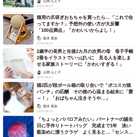
山岡 もと子
2026.08.07
猫用の爪研ぎおもちゃを買ったら…「これで合
ってますか？」予想外の使い方が大反響
「100点満点」「かわいいからよし！」
梨木 香奈
2026.08.07
2歳半の長男と生後2カ月の次男の母 母子手帳
2冊をイラストでいっぱいに 見る人を楽しま
せる家族ストーリーに「かわいすぎる！」
山岡 もと子
2026.08.07
猫2匹が段ボール箱の取り合いで「ポコスカ猫
パンチ」の応酬 その後の心温まる結末に「愛
～！」「おばちゃん泣きそうや…」
梨木 香奈
2026.08.07
「ちょっとババロアみたい」パートナーの誕生
日に手作りトートバッグ 完成まで1年 淡い
藍染めに漂うクラゲ よく見ると…「センスす