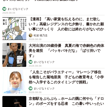
まいどなトピック
2026.08.06
【漫画】「高い家賃を払えるのに、まだ欲し
い？」高級レジデンスの七夕飾り、書かれた願
い事にびっくり 人の欲には終わりがないのか
松波 穂乃圭
2026.08.06
大河出演の39歳俳優 真夏の海で赤銅色の肉体
美を連投 「バッキバキだな」「ばり渋いで
す」
まいどなトピック
2026.08.06
「人生こそがバラエティー」 マレーシア移住
を報告した菊地亜美 子どもの教育考え「小学
校へ入学するこのタイミングで挑戦」
まいどなトピック
2026.08.06
京都駅をぶらぶら→ホームの隅に何やら「ドロ
ン」のポーズをする忍者 この暑い中いったい