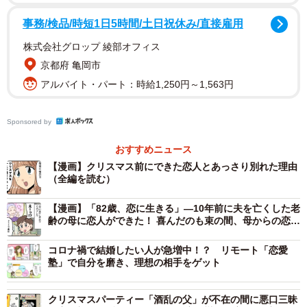
が追いつかなかったと言います。
事務/検品/時短1日5時間/土日祝休み/直接雇用
友人いわく、「クリスマスを独りで過ごすのは絶対に嫌だ
株式会社グロップ 綾部オフィス
った」「イベントが終わったら、もう目的は果たした」と
京都府 亀岡市
のこと。将来を考えた交際というより、あくまで“イベント
アルバイト・パート：時給1,250円～1,563円
用”の恋人だったようです。
Sponsored by
確かに、クリスマスが近づくと街はカップル一色になり、
おすすめニュース
ひとりでいることに妙な居心地の悪さを感じる人もいるで
【漫画】クリスマス前にできた恋人とあっさり別れた理由
しょう。しかし、最初から「終わりが決まっている交際」
（全編を読む）
という発想に、C子さんは少なからず驚いたそうです。
【漫画】「82歳、恋に生きる」—10年前に夫を亡くした老
齢の母に恋人ができた！ 喜んだのも束の間、母からの恋愛
クリスマス前は告白がうまくいく？
相談が想像以上にハードでぐぬぬ…
コロナ禍で結婚したい人が急増中！？ リモート「恋愛
塾」で自分を磨き、理想の相手をゲット
クリスマスパーティー「酒乱の父」が不在の間に悪口三昧