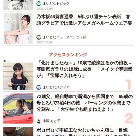
む」
まいどなトピック
2026.08.08
乃木坂46賀喜遥香 5年ぶり週チャン表紙 巻
頭グラビアでは激レアなメガネルームウエア姿
まいどなニュースエンタメ部
2026.08.07
アクセスランキング
「化けましたね～」10歳で綾瀬はるかの娘役→
雰囲気ガラリの18歳に成長 「メイクで雰囲気
が」「宝塚に入れそう」
まいどなメディア
72歳父、軽自動車で新潟から四国まで 65歳の
母と2人で3泊4日の旅 パーキングの休憩まで
分刻み… 「大学生でも組まねえよ！」
山岡 もと子
ボロボロで不細工なおじいちゃん猫に一目惚