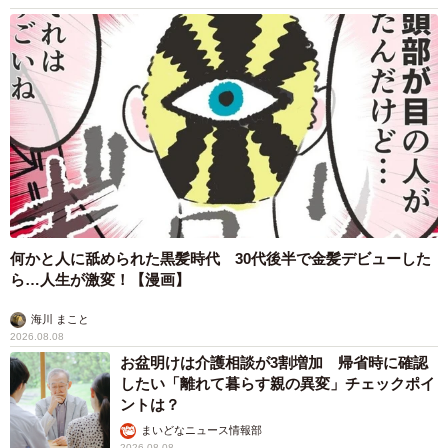
何かと人に舐められた黒髪時代 30代後半で金髪デビューした
ら…人生が激変！【漫画】
海川 まこと
2026.08.08
お盆明けは介護相談が3割増加 帰省時に確認
したい「離れて暮らす親の異変」チェックポイ
ントは？
まいどなニュース情報部
2026.08.08