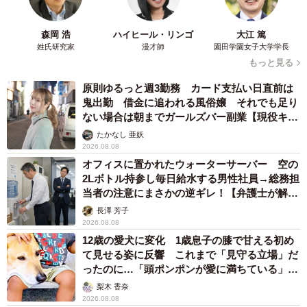
森岡 浩
ハイヒール・リンゴ
大江 篤
姓氏研究家
漫才師
園田学園女子大学学長
もっと見る
原則ゆるっと週3勤務 カード支払い日直前は
鬼出勤 借金に追われる風俗嬢 それでも足り
ない場合は朝までガールズバー副業【現役キャ
ストに取材】
たかなし 亜妖
2026.08.08
オフィスに置かれたウォーターサーバー 空の
2Lボトル持参し毎日給水する男性社員→総務担
当者の注意にまさかの逆ギレ！【弁護士が解
説】
長澤 芳子
2026.08.08
12歳の愛犬に変化 1歳息子の膝で甘える初め
て見せる姿に反響 これまで「見守る立場」だ
ったのに…「頭ポンポンが愛に満ちている」
「尊…」
梨木 香奈
2026.08.08