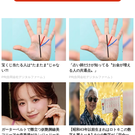
宝くじ当たる人は“たまたま”じゃな
「占い師だけが知ってる〝お金が増え
い?!
る人の共通点〟」
PR(合同会社デジタルファーム )
PR(合同会社デジタルファーム )
ガーターベルトで際立つ妖艶脚線美
【昭和43年以前生まれはロト６この数