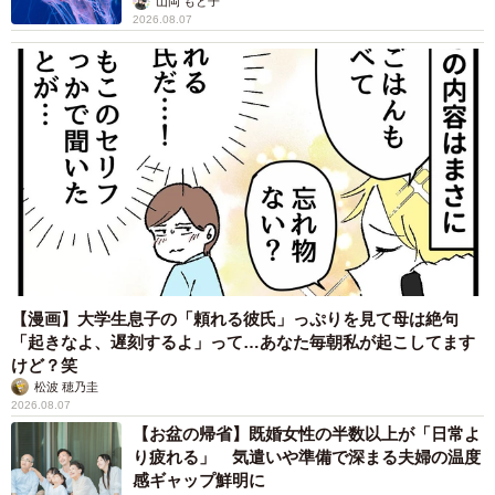
山岡 もと子
2026.08.07
【漫画】大学生息子の「頼れる彼氏」っぷりを見て母は絶句
「起きなよ、遅刻するよ」って…あなた毎朝私が起こしてます
けど？笑
松波 穂乃圭
2026.08.07
【お盆の帰省】既婚女性の半数以上が「日常よ
り疲れる」 気遣いや準備で深まる夫婦の温度
感ギャップ鮮明に