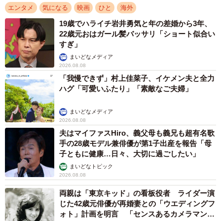
エンタメ
気になる
映画
ひと
海外
19歳でハライチ岩井勇気と年の差婚から3年、
22歳元おはガール髪バッサリ「ショート似合い
すぎ」
まいどなメディア
2026.08.08
「我慢できず」村上佳菜子、イケメン夫と全力
ハグ「可愛いふたり」「素敵なご夫婦」
まいどなメディア
2026.08.08
夫はマイファスHiro、義父母も義兄も超有名歌
手の28歳モデル兼俳優が第1子出産を報告「母
子ともに健康…日々、大切に過ごしたい」
まいどなトピック
2026.08.08
両親は「東京キッド」の看板役者 ライダー演
じた42歳元俳優が再婚妻との「ウエディングフ
ォト」計画を明言 「センスあるカメラマン求