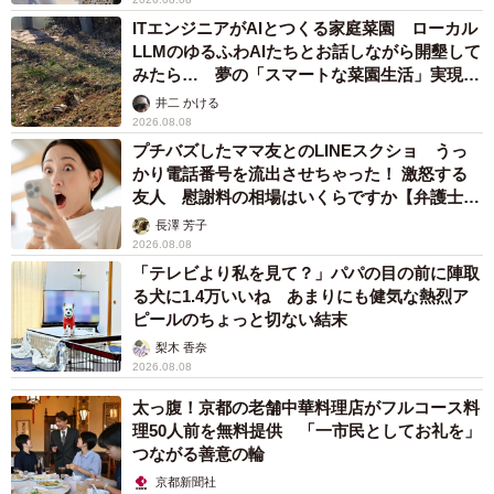
ITエンジニアがAIとつくる家庭菜園 ローカル
LLMのゆるふわAIたちとお話しながら開墾して
みたら… 夢の「スマートな菜園生活」実現な
るか
井二 かける
2026.08.08
プチバズしたママ友とのLINEスクショ うっ
かり電話番号を流出させちゃった！ 激怒する
友人 慰謝料の相場はいくらですか【弁護士が
解説】
長澤 芳子
2026.08.08
「テレビより私を見て？」パパの目の前に陣取
る犬に1.4万いいね あまりにも健気な熱烈ア
ピールのちょっと切ない結末
梨木 香奈
2026.08.08
太っ腹！京都の老舗中華料理店がフルコース料
理50人前を無料提供 「一市民としてお礼を」
つながる善意の輪
京都新聞社