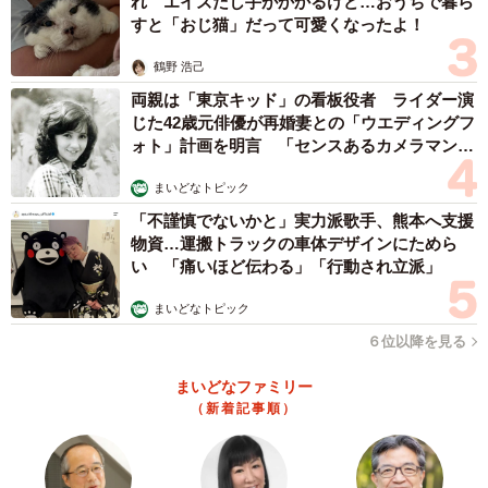
れ エイズだし手がかかるけど…おうちで暮ら
すと「おじ猫」だって可愛くなったよ！
鶴野 浩己
両親は「東京キッド」の看板役者 ライダー演
じた42歳元俳優が再婚妻との「ウエディングフ
ォト」計画を明言 「センスあるカメラマン求
む」
まいどなトピック
「不謹慎でないかと」実力派歌手、熊本へ支援
物資…運搬トラックの車体デザインにためら
い 「痛いほど伝わる」「行動され立派」
まいどなトピック
６位以降を見る
まいどなファミリー
（新着記事順）