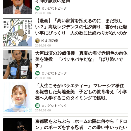
才師が譲渡の意向
まいどなトピック
2026.08.06
【漫画】「高い家賃を払えるのに、まだ欲し
い？」高級レジデンスの七夕飾り、書かれた願
い事にびっくり 人の欲には終わりがないのか
松波 穂乃圭
2026.08.06
大河出演の39歳俳優 真夏の海で赤銅色の肉体
美を連投 「バッキバキだな」「ばり渋いで
す」
まいどなトピック
2026.08.06
「人生こそがバラエティー」 マレーシア移住
を報告した菊地亜美 子どもの教育考え「小学
校へ入学するこのタイミングで挑戦」
まいどなトピック
2026.08.06
京都駅をぶらぶら→ホームの隅に何やら「ドロ
ン」のポーズをする忍者 この暑い中いったい