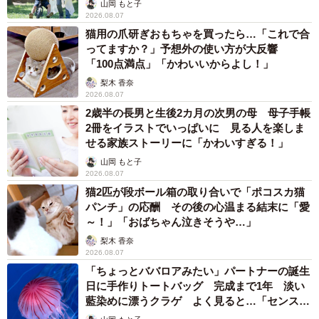
山岡 もと子
2026.08.07
猫用の爪研ぎおもちゃを買ったら…「これで合
ってますか？」予想外の使い方が大反響
「100点満点」「かわいいからよし！」
梨木 香奈
2026.08.07
2歳半の長男と生後2カ月の次男の母 母子手帳
2冊をイラストでいっぱいに 見る人を楽しま
せる家族ストーリーに「かわいすぎる！」
山岡 もと子
2026.08.07
猫2匹が段ボール箱の取り合いで「ポコスカ猫
パンチ」の応酬 その後の心温まる結末に「愛
～！」「おばちゃん泣きそうや…」
梨木 香奈
2026.08.07
「ちょっとババロアみたい」パートナーの誕生
日に手作りトートバッグ 完成まで1年 淡い
藍染めに漂うクラゲ よく見ると…「センスす
ごい」