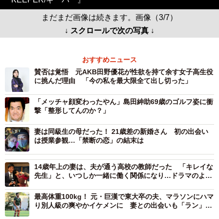
まだまだ画像は続きます。画像（3/7）
↓ スクロールで次の写真 ↓
おすすめニュース
賛否は覚悟 元AKB田野優花が性欲を持て余す女子高生役
に挑んだ理由 「今の私を最大限全て出し切った」
「メッチャ顔変わったやん」島田紳助69歳のゴルフ姿に衝
撃「整形してんのか？」
妻は同級生の母だった！ 21歳差の新婚さん 初の出会い
は授業参観…「禁断の恋」の結末は
14歳年上の妻は、夫が通う高校の教師だった 「キレイな
先生」と、いつしか一緒に働く関係になり…ドラマのよう
な恋の行方は
最高体重100kg！ 元・巨漢で東大卒の夫、マラソンにハマ
り別人級の爽やかイケメンに 妻との出会いも「ラン」だ
が…第一印象は「キモッ！」