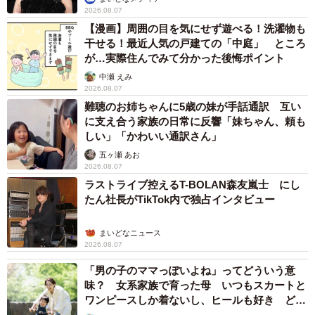
2026.08.07
【漫画】周囲の目を気にせず遊べる！洗濯物も
干せる！最近人気の戸建ての「中庭」 ところ
が…実際住んでみて分かった後悔ポイント
中瀬 えみ
2026.08.07
難聴のお姉ちゃんに5歳の妹が手話通訳 互い
に支え合う家族の日常に反響「妹ちゃん、頼も
しい」「かわいい通訳さん」
五ヶ瀬 あお
2026.08.07
ラストライブ控えるT-BOLAN森友嵐士 にし
たん社長がTikTok内で独占インタビュー
まいどなニュース
2026.08.07
「男の子のママっぽいよね」ってどういう意
味？ 女系家族で育った母 いつもスカートと
ワンピースしか着ないし、ヒールも好き どの
へんが…