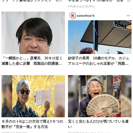
フリーアナ森香澄がランジェリーモデ
字を買うべき】6つの数字が「完全一
ルに ｢PE...
致」する方...
PR(株式会社MURA)
「一瞬誰かと…」彦摩呂、30キロ近く
紗栄子の長男 18歳のモデル、カジュ
減量した姿に反響 既製品の防護服が
アルコーデのおしゃれ近影が「両親の
着られると...
いいとこ取...
８月のロト6はこの方法で買え!!６つの
宝くじ当たる人だけが気づいている違
数字が『完全一致』する方法
い