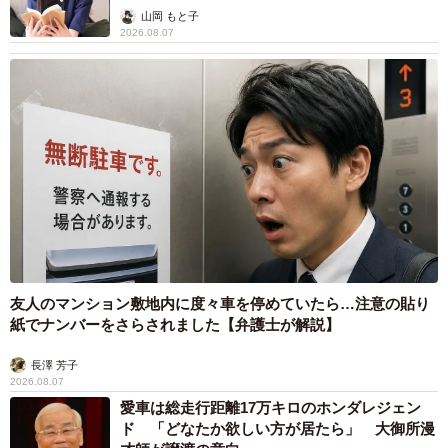
山岡 もと子
2026.08.07
友人のマンション敷地内に度々車を停めていたら…注意の貼り
紙でナンバーをさらされました【弁護士が解説】
長澤 芳子
2026.08.07
愛車は総走行距離17万キロのホンダレジェン
ド 「どなたか欲しい方が居たら」 大御所漫