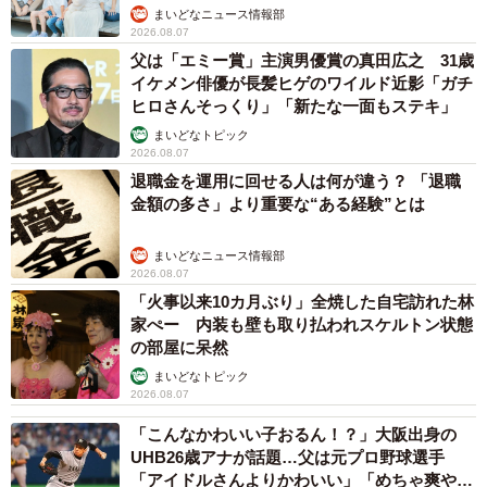
まいどなニュース情報部
2026.08.07
父は「エミー賞」主演男優賞の真田広之 31歳
イケメン俳優が長髪ヒゲのワイルド近影「ガチ
ヒロさんそっくり」「新たな一面もステキ」
まいどなトピック
2026.08.07
退職金を運用に回せる人は何が違う？ 「退職
金額の多さ」より重要な“ある経験”とは
まいどなニュース情報部
2026.08.07
「火事以来10カ月ぶり」全焼した自宅訪れた林
家ぺー 内装も壁も取り払われスケルトン状態
の部屋に呆然
まいどなトピック
2026.08.07
「こんなかわいい子おるん！？」大阪出身の
UHB26歳アナが話題…父は元プロ野球選手
「アイドルさんよりかわいい」「めちゃ爽や