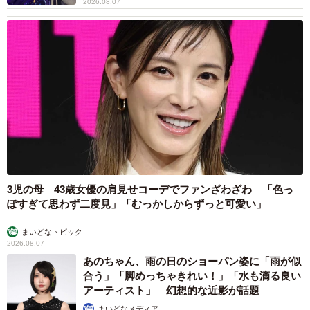
2026.08.07
3児の母 43歳女優の肩見せコーデでファンざわざわ 「色っ
ぽすぎて思わず二度見」「むっかしからずっと可愛い」
まいどなトピック
2026.08.07
あのちゃん、雨の日のショーパン姿に「雨が似
合う」「脚めっちゃきれい！」「水も滴る良い
アーティスト」 幻想的な近影が話題
まいどなメディア