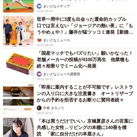
か」
まいどなメディア
2026.08.07
世界一周中に3度も出会った運命的カップル
口では言えない「ジョージアの熱い夜」に「も
うやめぇや！」藤井が猛ツッコミ連発【新婚さ
ん】
まいどなニュース
2026.08.07
「国産マッチでもバズりたい」願いかなった！
老舗メーカーの投稿が4100万再生 他業種も
続々相乗りでミーム化へ発展
まいどなニュース調査部
2026.08.07
「即座に案内することが不可能です」レストラ
ンの入り口に大きな注意書き オートリザーブ
からの予約を拒否するお断りに賛同者続々
中将 タカノリ
2026.08.07
「本は買うだけでいい」京極夏彦さんの言葉に
共感した女性→リビングの本棚に140冊を積
読 「家に自分だけの本屋さん」