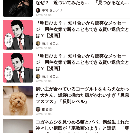
なぜ？ 近づいてみたら… 「見つかるなんて
未熟」
中将 タカノリ
2026.08.06
「明日ひま？」 知り合いから唐突なメッセー
ジ 用件次第で断ることもできる賢い返信文と
は？【漫画】
海川 まこと
2026.08.06
「明日ひま？」 知り合いから唐突なメッセー
ジ 用件次第で断ることもできる賢い返信文と
は？【漫画】
海川 まこと
2026.08.06
飼い主が食べているヨーグルトをもらえなかっ
た犬さん、爆裂に拗ねた顔がかわいすぎ「鼻息
フスフス」「反則レベル」
椎名 碧
2026.08.06
コガネムシを見つめる猫とパパ、偶然生まれた
神々しい構図が「宗教画のよう」と話題 「尊