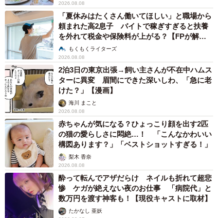
2026.08.08
「夏休みはたくさん働いてほしい」と職場から
頼まれた高2息子 バイトで稼ぎすぎると扶養
を外れて税金や保険料が上がる？【FPが解
説】
もくもくライターズ
2026.08.08
2泊3日の東京出張→飼い主さんが不在中ハムス
ターに異変 眉間にできた深いしわ、「急に老
けた？」【漫画】
海川 まこと
2026.08.08
赤ちゃんが気になる？ひょっこり顔を出す2匹
の猫の愛らしさに悶絶…！ 「こんなかわいい
構図あります？」「ベストショットすぎる！」
梨木 香奈
2026.08.08
酔って転んでアザだらけ ネイルも折れて超悲
惨 ケガが絶えない夜のお仕事 「病院代」と
数万円を渡す神客も！【現役キャストに取材】
たかなし 亜妖