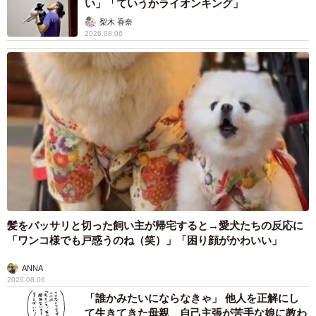
い」「ていうかライオンキング」
梨木 香奈
2026.08.06
髪をバッサリと切った飼い主が帰宅すると→愛犬たちの反応に
「ワンコ様でも戸惑うのね（笑）」「困り顔がかわいい」
ANNA
2026.08.06
「誰かみたいにならなきゃ」 他人を正解にし
て生きてきた母親 自己主張が苦手な娘に教わ