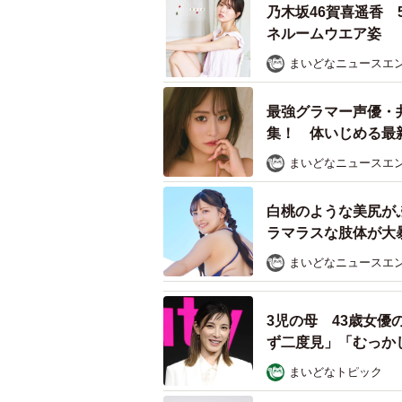
乃木坂46賀喜遥香
ネルームウエア姿
まいどなニュースエ
最強グラマー声優・
集！ 体いじめる最
「いくつになっても
まいどなニュースエ
白桃のような美尻が
ラマラスな肢体が大暴
まいどなニュースエ
食べて
3児の母 43歳女
ず二度見」「むっか
便器の中にあるやつ
まいどなトピック
真夜中に目を覚ましたリズは、何か