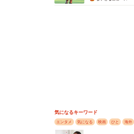
5月29日公開の『KEEPER/キー
ー。恋人への疑心暗鬼を募らせた女
念か。
甘いひと時を悪夢に変えるのは、ウ
キ。姿を見せぬ謎の管理人からのプ
アナ・マズラニー）は口にしてしま
チョコレートケーキというスイート
う説明する。
「これから口にする食べ物の中に、
そのような疑問は誰しもが持つもの
気になるキーワード
あるという仕掛けは自然な流れでし
エンタメ
気になる
映画
ひと
海外