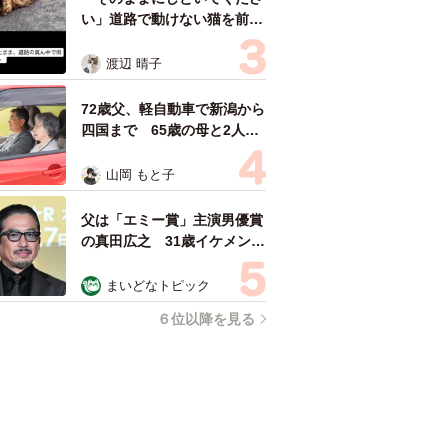
い」道路で動けない猫を前に
返された一言… 懸命に生き
ようとした4日間 「命の重
渡辺 晴子
さはみんな同じ」保護団体代
表の訴え
72歳父、軽自動車で新潟から
四国まで 65歳の母と2人で
3泊4日の旅 パーキングの休
憩まで分刻み… 「大学生で
山岡 もと子
も組まねえよ！」
父は「エミー賞」主演男優賞
の真田広之 31歳イケメン俳
優が長髪ヒゲのワイルド近影
「ガチヒロさんそっくり」
まいどなトピック
「新たな一面もステキ」
６位以降を見る