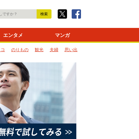
エンタメ
マンガ
ネコ
のりもの
観光
夫婦
思い出