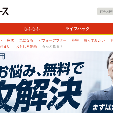
もふもふ
ライフハック
い
家族
気になる
ビフォーアフター
災害
買ってみたい
住まい
おもしろ動画
もっと見る