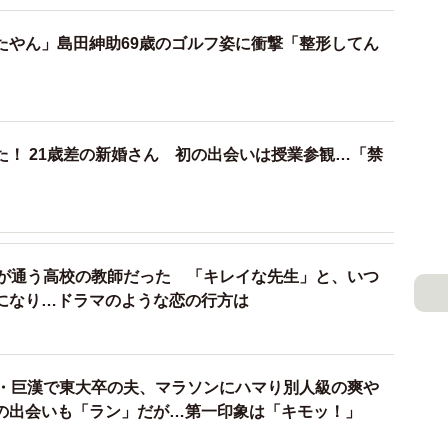
たやん」島田紳助69歳のゴルフ姿に衝撃「整形してん
た！ 21歳差の新婚さん 初の出会いは授業参観…「禁
2/7
夫が通う高校の教師だった 「キレイな先生」と、いつ
になり…ドラマのような恋の行方は
ズグッド・パーキンス監督
 元・巨漢で東大卒の夫、マラソンにハマり別人級の爽や
レッグス』（2025年）で世界中をチビらせたオズグッ
の出会いも「ラン」だが…第一印象は「キモッ！」
。