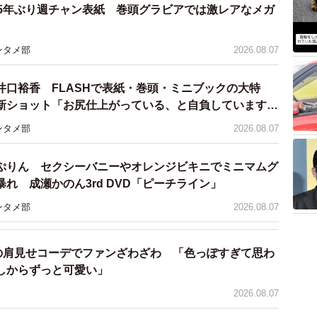
 5年ぶり週チャン表紙 巻頭グラビアでは激レアなメガ
ンタメ部
2026.08.07
井口裕香 FLASHで表紙・巻頭・ミニブックの大特
新ショット「お尻仕上がっている、と自負しています」
理想の身体でいたい」
ンタメ部
2026.08.07
ぷりん セクシーバニーやオレンジビキニでミニマムグ
れ 成瀬かのん3rd DVD「ピーチライン」
ンタメ部
2026.08.07
3/7
はいけないチョコレートケーキ
優の肩見せコーデでファンざわざわ 「色っぽすぎて思わ
しからずっと可愛い」
2026.08.07
に憑りつかれたかのように残りのチョコレートケーキを