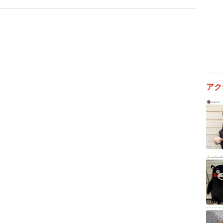
パー』は、鬱蒼とした森に閉ざされた別荘が舞台の山荘ホラ
性に襲い掛かる怪異は、妄想か、それとも過去からの怨
エルカムフルーツならぬウエルカムチョコレートケー
レゼントというそれを、恋人の勧めるままにリズ（タチ
アク
う。
な食べ物をトラップにした理由を、オズグッド監督はこ
得体のしれない怪しいものが入っているのではないか？
。本作においてリズが食するケーキにおぞましい秘密が
た」