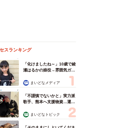
セスランキング
「化けましたね～」10歳で綾
瀬はるかの娘役→雰囲気ガラ
リの18歳に成長 「メイクで
雰囲気が」「宝塚に入れそ
まいどなメディア
う」
「不謹慎でないかと」実力派
歌手、熊本へ支援物資…運搬
トラックの車体デザインにた
めらい 「痛いほど伝わる」
まいどなトピック
「行動され立派」
「そのままにしといてくださ