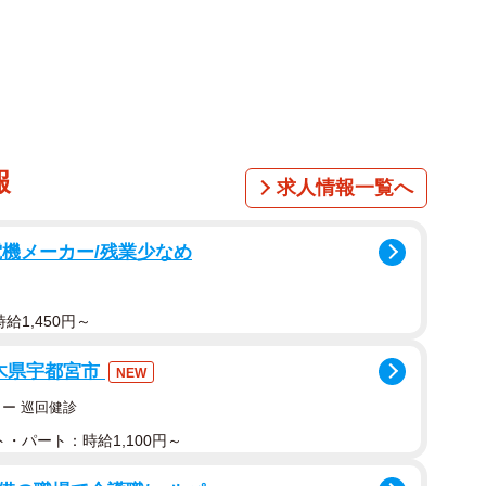
報
求人情報一覧へ
電機メーカー/残業少なめ
1/7
給1,450円～
『KEEPER/キーパー』
栃木県宇都宮市
NEW
れなくなる。
ー 巡回健診
・パート：時給1,100円～