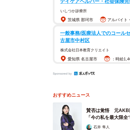
デイケアヘルパー・社会保険完
いしつか診療所
茨城県 那珂市
アルバイト・
一般事務/医療法人でのコールセン
古屋市中村区
株式会社日本教育クリエイト
愛知県 名古屋市
：時給1,4
Sponsored by
おすすめニュース
賛否は覚悟 元AK
「今の私を最大限全
石井 隼人