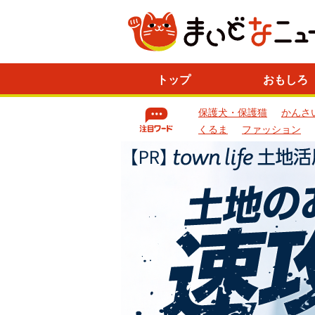
ニ
トップ
おもしろ
ュ
ー
保護犬・保護猫
かんさ
ス
一
くるま
ファッション
覧