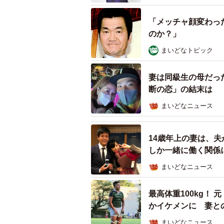
「メッチャ顔変わっ
のか？」
まいどなトピック
妻は同級生の母だっ
断の恋」の結末は
まいどなニュース
14歳年上の妻は、
しか一緒に働く関係
オ
まいどなニュース
食べるな危険
最高体重100kg！
ニコラス・ケイジ怪演炸裂の『ロング
かイケメンに 妻と
ド・パーキンス監督が、またやった
まいどなニュース