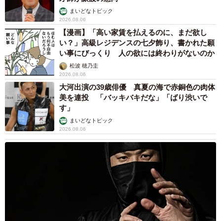
まいどなトピック
2026.08.06
【漫画】「高い家賃を払えるのに、まだ欲し
い？」高級レジデンスの七夕飾り、書かれた願
い事にびっくり 人の欲には終わりがないのか
松波 穂乃圭
2026.08.06
大河出演の39歳俳優 真夏の海で赤銅色の肉体
美を連投 「バッキバキだな」「ばり渋いで
す」
まいどなトピック
2026.08.06