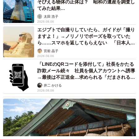
そびえる物体の正体は？ 昭和の遺産を調査し
てみた結果…
太田 浩子
2026.08.06
エジプトで自撮りしていたら、ガイドが「撮り
ますよ！」→ノリノリでポーズを取っていた
ら……スマホを返してもらえない 「日本人は
カモ代表かも」「私は6時間で3万円払った」
宮前 晶子
2026.08.06
「LINEのQRコードを添付して」社長をかたる
詐欺メール続々 社員を個人アカウントへ誘導
→最後は不正送金…求められる「だまされる前
提」の対策
井二 かける
2026.08.06