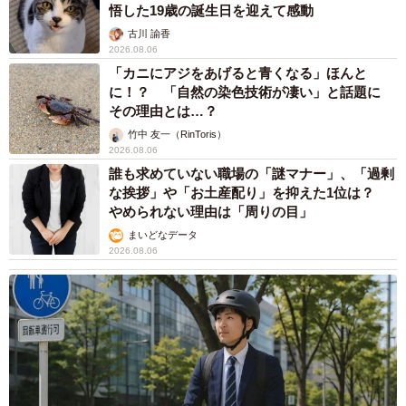
悟した19歳の誕生日を迎えて感動
古川 諭香
2026.08.06
「カニにアジをあげると青くなる」ほんと
に！？ 「自然の染色技術が凄い」と話題に
その理由とは…？
竹中 友一（RinToris）
2026.08.06
誰も求めていない職場の「謎マナー」、「過剰
な挨拶」や「お土産配り」を抑えた1位は？
やめられない理由は「周りの目」
まいどなデータ
2026.08.06