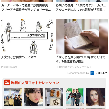
ガーターベルトで際立つ妖艶脚線美
紗栄子の長男 18歳のモデル、カジュ
フリーアナ森香澄がランジェリーモデ
アルコーデのおしゃれ近影が「両親の
ルに ｢PE...
いいとこ取...
人文知とは個性の上に立つ
「宝くじを買う前に〇〇をするだけで
す」7億当選者が続出
PR(國學院大學)
PR(合同会社デジタルファーム )
Recommended by
昨日の人気フォトセレクション