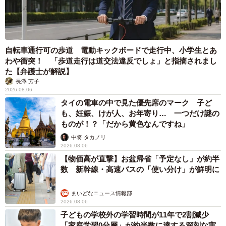
自転車通行可の歩道 電動キックボードで走行中、小学生とあ
わや衝突！ 「歩道走行は道交法違反でしょ」と指摘されまし
た【弁護士が解説】
長澤 芳子
2026.08.06
タイの電車の中で見た優先席のマーク 子ど
も、妊娠、けが人、お年寄り… 一つだけ謎の
ものが！？「だから黄色なんですね」
中将 タカノリ
2026.08.06
【物価高が直撃】お盆帰省「予定なし」が約半
数 新幹線・高速バスの「使い分け」が鮮明に
まいどなニュース情報部
2026.08.06
子どもの学校外の学習時間が11年で2割減少
「家庭学習0分層」が約半数に達する深刻な実