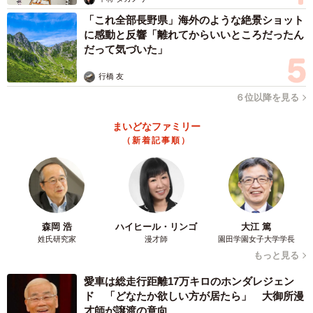
「これ全部長野県」海外のような絶景ショット
に感動と反響「離れてからいいところだったん
だって気づいた」
行橋 友
６位以降を見る
まいどなファミリー
（新着記事順）
森岡 浩
ハイヒール・リンゴ
大江 篤
姓氏研究家
漫才師
園田学園女子大学学長
もっと見る
愛車は総走行距離17万キロのホンダレジェン
ド 「どなたか欲しい方が居たら」 大御所漫
才師が譲渡の意向