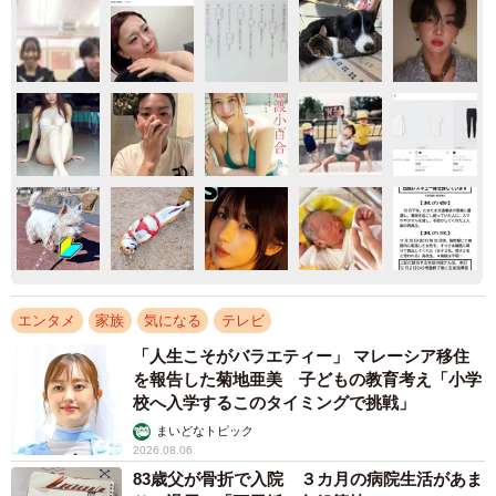
エンタメ
家族
気になる
テレビ
「人生こそがバラエティー」 マレーシア移住
を報告した菊地亜美 子どもの教育考え「小学
校へ入学するこのタイミングで挑戦」
まいどなトピック
2026.08.06
83歳父が骨折で入院 ３カ月の病院生活があま