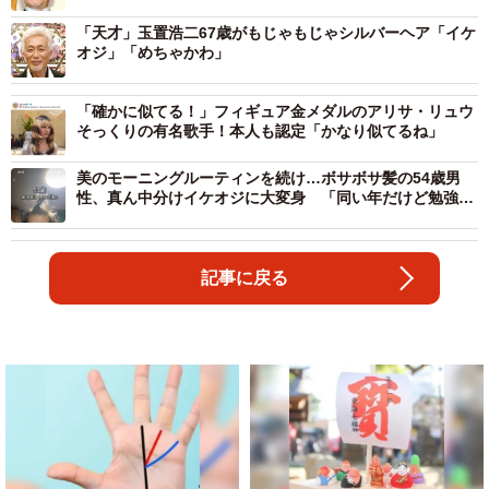
「天才」玉置浩二67歳がもじゃもじゃシルバーヘア「イケ
オジ」「めちゃかわ」
「確かに似てる！」フィギュア金メダルのアリサ・リュウ
そっくりの有名歌手！本人も認定「かなり似てるね」
美のモーニングルーティンを続け…ボサボサ髪の54歳男
性、真ん中分けイケオジに大変身 「同い年だけど勉強に
なる」「何歳になっても人に見られている意識は持ってい
たい」
記事に戻る