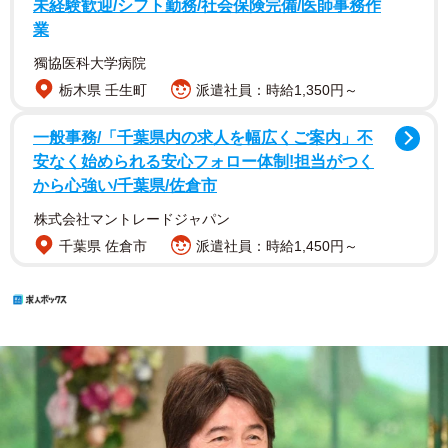
未経験歓迎/シフト勤務/社会保険完備/医師事務作
業
獨協医科大学病院
栃木県 壬生町
派遣社員：時給1,350円～
一般事務/「千葉県内の求人を幅広くご案内」不
安なく始められる安心フォロー体制!担当がつく
から心強い/千葉県/佐倉市
株式会社マントレードジャパン
千葉県 佐倉市
派遣社員：時給1,450円～