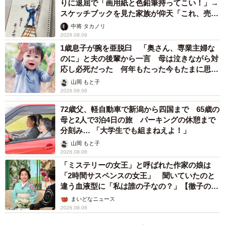
りに退屈で「画用紙と色鉛筆持ってこい！」→
スケッチブックを見た家族が仰天「これ、売れ
ますよ…」
中将 タカノリ
2026.08.06
1歳息子が腕を亜脱臼 「奥さん、専業主婦な
のに」と夫の後輩から一言 母は泣きながら対
応し必死だった 何年もたった今もたまに思い
出し…
山岡 もと子
2026.08.06
72歳父、軽自動車で新潟から四国まで 65歳の
母と2人で3泊4日の旅 パーキングの休憩まで
分刻み… 「大学生でも組まねえよ！」
山岡 もと子
2026.08.06
「ミステリーの女王」と呼ばれた作家の娘は
「2時間サスペンスの女王」 聞いていたのと
違う血液型に「私は誰の子なの？」【徹子の部
屋】
まいどなニュース
2026.08.06