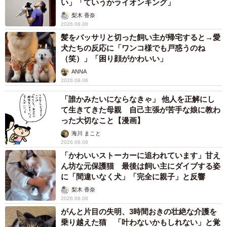
い」「ていうかライオンキング」
梨木 香奈
2026.08.06
髪をバッサリと切った飼い主が帰宅すると→愛
犬たちの反応に「ワンコ様でも戸惑うのね
（笑）」「困り顔がかわいい」
ANNA
2026.08.06
「誰かみたいにならなきゃ」 他人を正解にし
て生きてきた母親 自己主張が苦手な娘に教わ
った大切なこと【漫画】
海川 まこと
2026.08.06
「かわいいストーカーに追われています」甘え
ん坊な元保護猫 最後は飼い主にダイブする姿
に「間違いなく犬」「完全に親子」と反響
梨木 香奈
2026.08.06
がんと片目の失明、3時間おきの壮絶な介護を
乗り越えた猫 「叶わないかもしれない」と覚