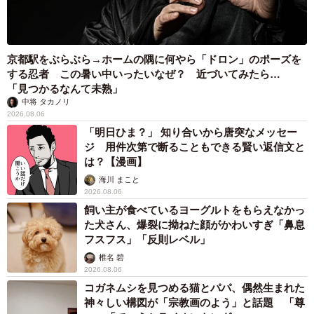
京都駅をぶらぶら→ホームの隅に何やら「ドロン」のポーズを
する忍者 この暑い中いったいなぜ？ 近づいてみたら…
「見つかるなんて未熟」
中将 タカノリ
2026.08.06
「明日ひま？」 知り合いから唐突なメッセー
ジ 用件次第で断ることもできる賢い返信文と
は？【漫画】
海川 まこと
2026.08.06
飼い主が食べているヨーグルトをもらえなかっ
た犬さん、爆裂に拗ねた顔がかわいすぎ「鼻息
フスフス」「反則レベル」
椎名 碧
2026.08.06
コガネムシを見つめる猫とパパ、偶然生まれた
神々しい構図が「宗教画のよう」と話題 「尊