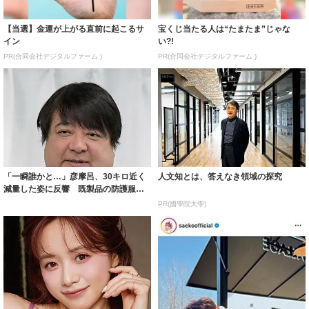
【当選】金運が上がる直前に起こるサ
宝くじ当たる人は“たまたま”じゃな
イン
い?!
PR(合同会社デジタルファーム )
PR(合同会社デジタルファーム )
「一瞬誰かと…」彦摩呂、30キロ近く
人文知とは、答えなき領域の探究
減量した姿に反響 既製品の防護服が
着られると...
PR(國學院大學)