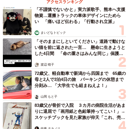
アクセスランキング
「不謹慎でないかと」実力派歌手、熊本へ支援
物資…運搬トラックの車体デザインにためら
い 「痛いほど伝わる」「行動され立派」
まいどなトピック
「そのままにしといてください」道路で動けな
い猫を前に返された一言… 懸命に生きようと
した4日間 「命の重さはみんな同じ」保護団
体代表の訴え
渡辺 晴子
72歳父、軽自動車で新潟から四国まで 65歳の
母と2人で3泊4日の旅 パーキングの休憩まで
分刻み… 「大学生でも組まねえよ！」
山岡 もと子
83歳父が骨折で入院 ３カ月の病院生活があま
りに退屈で「画用紙と色鉛筆持ってこい！」→
スケッチブックを見た家族が仰天「これ、売れ
ますよ…」
中将 タカノリ