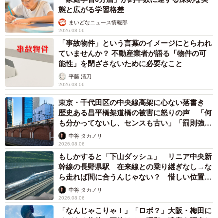
態と広がる学習格差
まいどなニュース情報部
2026.08.06
「事故物件」という言葉のイメージにとらわれ
ていませんか？ 不動産業者が語る「物件の可
能性」を閉ざさないために必要なこと
平藤 清刀
2026.08.06
東京・千代田区の中央線高架に心ない落書き
歴史ある昌平橋架道橋の被害に怒りの声 「何
も分かってないし、センスも古い」「罰則強化
して」
中将 タカノリ
2026.08.06
もしかすると「下山ダッシュ」 リニア中央新
幹線の長野県駅 在来線との乗り継ぎなし→な
ら走れば間に合うんじゃない？ 惜しい位置関
係が反響
中将 タカノリ
2026.08.06
「なんじゃこりゃ！」「ロボ？」大阪・梅田に