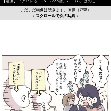
【漫画】『アパレる 231～235話』7 （C）ぼのこ
まだまだ画像は続きます。画像（7/38）
↓ スクロールで次の写真 ↓