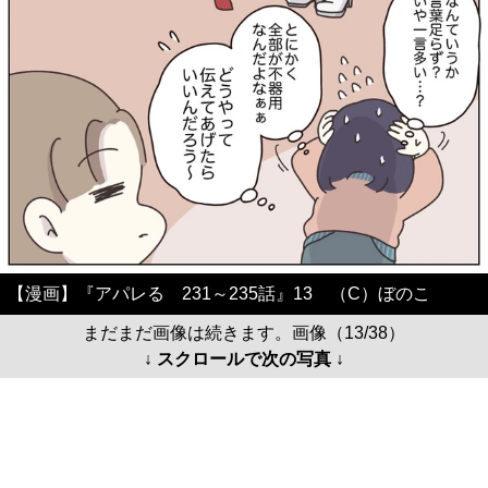
【漫画】『アパレる 231～235話』13 （C）ぼのこ
まだまだ画像は続きます。画像（13/38）
↓ スクロールで次の写真 ↓