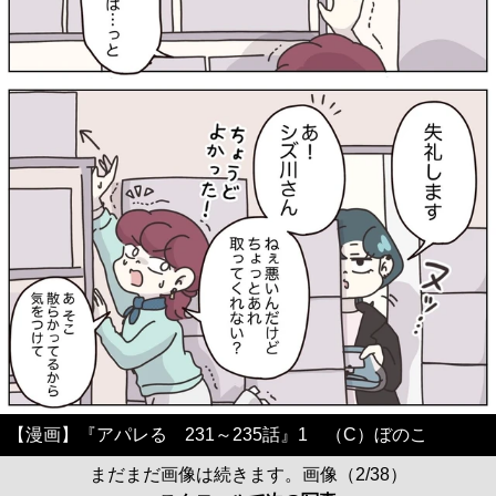
【漫画】『アパレる 231～235話』1 （C）ぼのこ
まだまだ画像は続きます。画像（2/38）