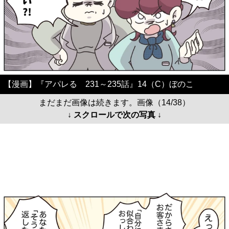
【漫画】『アパレる 231～235話』14（C）ぼのこ
まだまだ画像は続きます。画像（14/38）
↓ スクロールで次の写真 ↓