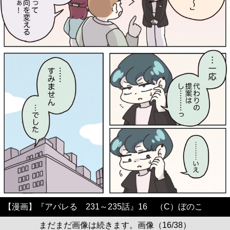
【漫画】『アパレる 231～235話』16 （C）ぼのこ
まだまだ画像は続きます。画像（16/38）