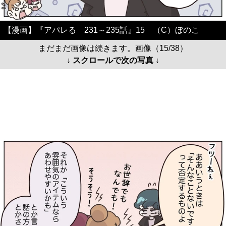
【漫画】『アパレる 231～235話』15 （C）ぼのこ
まだまだ画像は続きます。画像（15/38）
↓ スクロールで次の写真 ↓