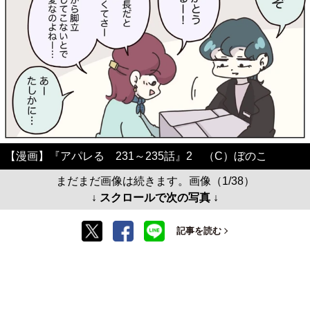
【漫画】『アパレる 231～235話』2 （C）ぼのこ
まだまだ画像は続きます。画像（1/38）
↓ スクロールで次の写真 ↓
記事を読む