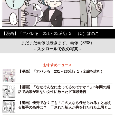
【漫画】『アパレる 231～235話』3 （C）ぼのこ
まだまだ画像は続きます。画像（3/38）
↓ スクロールで次の写真 ↓
おすすめニュース
【漫画】『アパレる 231～235話』1（全編を読む）
【漫画】「なぜそんなに太ってるのですか？」5年間の婚
活で結果が出ない女性に放ったド直球発言
【漫画】優秀でなくても「この人なら任せられる」と思え
る相手の条件は？ 干された新人が胸を打たれた上司との
対話 気づいた“信用の花の根っこ”の重み