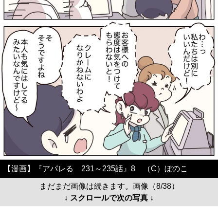
【漫画】『アパレる 231～235話』8 （C）ぼのこ
まだまだ画像は続きます。画像（8/38）
↓ スクロールで次の写真 ↓