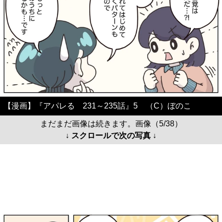
【漫画】『アパレる 231～235話』5 （C）ぼのこ
まだまだ画像は続きます。画像（5/38）
↓ スクロールで次の写真 ↓