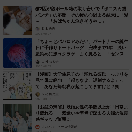
猫2匹が段ボール箱の取り合いで「ポコスカ猫
パンチ」の応酬 その後の心温まる結末に「愛
～！」「おばちゃん泣きそうや…」
梨木 香奈
2026.08.07
「ちょっとババロアみたい」パートナーの誕生
日に手作りトートバッグ 完成まで1年 淡い
藍染めに漂うクラゲ よく見ると…「センスす
ごい」
山岡 もと子
2026.08.07
7/7
【漫画】大学生息子の「頼れる彼氏」っぷりを
見て母は絶句 「起きなよ、遅刻するよ」っ
今後、教務業務の効率化を進めるために、あなたが必要だと感じる取り
て…あなた毎朝私が起こしてますけど？笑
組み（提供画像）
松波 穂乃圭
2026.08.07
最後に、「今後、教務業務の効率化を進めるために、必要
【お盆の帰省】既婚女性の半数以上が「日常よ
だと感じる取り組み」を尋ねたところ、「教員数・事務職
り疲れる」 気遣いや準備で深まる夫婦の温度
感ギャップ鮮明に
員数の増員」（58.3％）、「学校内の業務フローの抜本的
見直し」（43.8％）、「非効率な校務の削減（ペーパーレ
まいどなニュース情報部
2026.08.07