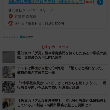
自動車販売業のフロア受付・回送スタッフ
NEW
般教科教員」（43.4％）、「クラス担任（副担任）」
株式会社ジャパン・リリーフ
（31.1％）、「学年主任」（18.2％）が上位となりまし
京都府 京都市
た。
正社員 / 派遣社員：時給1,500円
また、「現在のひと月の定時外労働時間（残業時間）」に
Sponsored by
ついては、「20～30時間未満」（22.7％）、「10時間未
満」（19.5％）、「10～20時間未満」（16.4％）など、約6
おすすめニュース
割が「30時間未満」と回答した一方、残りの約4割は月
通知表の「所見」欄や家庭訪問を無くしたある中学校の挑
戦―負担減のカギはPTA改革
「30時間以上」の残業を行っており、中には「60時間以
上」（7.8％）という回答も見られ、教職員の働き方が「比
テストは機械が自動で〇×判定 「驚くほど楽になった」
較的定時に近い層」と「極端な長時間労働層」に二極化し
教員の働き方改革に一役
ている可能性が示唆されました。
「#小学校教員はいいぞ 」がこれからも続くように。…現
役教員が願いを込めて描いた漫画が話題
【教員のリアルな勤務実態】「持ち帰り残業か休日勤務を
している」9割超→時間外勤務が起こる要因は？