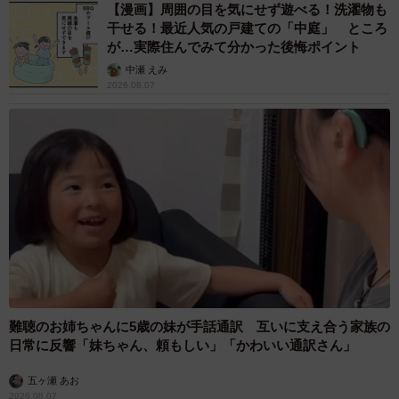
【漫画】周囲の目を気にせず遊べる！洗濯物も
「生徒とのコミュニケーション」（20.1％）が上位に挙が
干せる！最近人気の戸建ての「中庭」 ところ
り、「本来やるべき教育活動に時間を使いたい」という意
が…実際住んでみて分かった後悔ポイント
欲を持っていることがうかがえました。
中瀬 えみ
2026.08.07
難聴のお姉ちゃんに5歳の妹が手話通訳 互いに支え合う家族の
6/7
日常に反響「妹ちゃん、頼もしい」「かわいい通訳さん」
勤務校での働き方改革は進んでいると感じるか／働き方改革が進んでい
五ヶ瀬 あお
ると感じる場合、特に効果を感じる施策は何か（提供画像）
2026.08.07