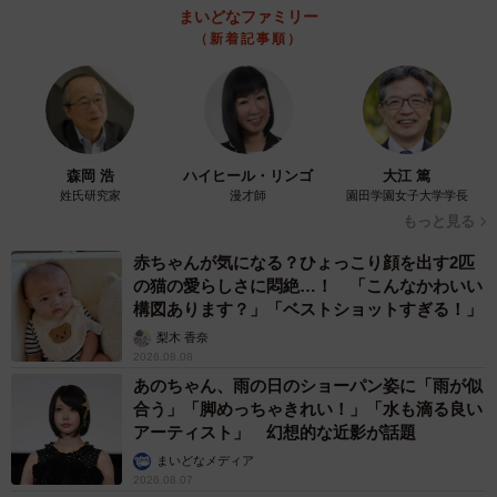
まいどなファミリー
（新着記事順）
森岡 浩
ハイヒール・リンゴ
大江 篤
姓氏研究家
漫才師
園田学園女子大学学長
もっと見る
赤ちゃんが気になる？ひょっこり顔を出す2匹
5/7
の猫の愛らしさに悶絶…！ 「こんなかわいい
構図あります？」「ベストショットすぎる！」
校務支援システム活用などで業務が効率化された場合、削減できた時間
梨木 香奈
を主に何にあてたいか（提供画像）
2026.08.08
あのちゃん、雨の日のショーパン姿に「雨が似
そこで、「校務支援システム活用などで業務が効率化され
合う」「脚めっちゃきれい！」「水も滴る良い
た場合、削減できた時間を主に何にあてたいですか」と尋
アーティスト」 幻想的な近影が話題
ねたところ、「休息・プライベートの充実」（22.4％）、
まいどなメディア
2026.08.07
「授業改善（教材研究・指導の質向上）」（21.2％）、