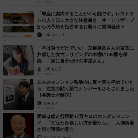
2026.08.07
「即座に案内することが不可能です」レストラ
ンの入り口に大きな注意書き オートリザーブ
からの予約を拒否するお断りに賛同者続々
中将 タカノリ
2026.08.07
「本は買うだけでいい」京極夏彦さんの言葉に
共感した女性→リビングの本棚に140冊を積
読 「家に自分だけの本屋さん」
山岡 もと子
2026.08.07
友人のマンション敷地内に度々車を停めていた
ら…注意の貼り紙でナンバーをさらされました
【弁護士が解説】
長澤 芳子
2026.08.07
愛車は総走行距離17万キロのホンダレジェン
ド 「どなたか欲しい方が居たら」 大御所漫
才師が譲渡の意向
まいどなトピック