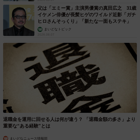
ス化・会議など）」（33.9％）が上位に挙がり、人員増員
父は「エミー賞」主演男優賞の真田広之 31歳
への要望は根強いものの、即効性のある施策として「業務
イケメン俳優が長髪ヒゲのワイルド近影「ガチ
ヒロさんそっくり」「新たな一面もステキ」
フローの見直し」や「非効率な校務の削減」への期待も高
まいどなトピック
まっていることがうかがえました。
2026.08.07
退職金を運用に回せる人は何が違う？ 「退職金額の多さ」より
重要な“ある経験”とは
まいどなニュース情報部