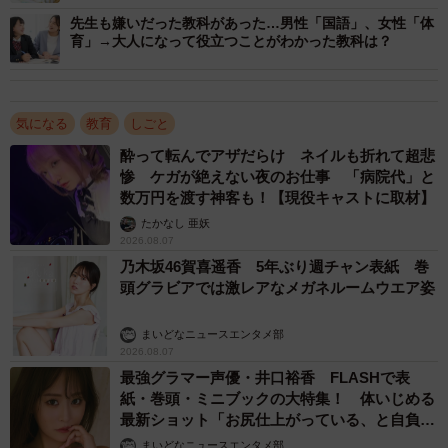
先生も嫌いだった教科があった…男性「国語」、女性「体
育」→大人になって役立つことがわかった教科は？
気になる
教育
しごと
酔って転んでアザだらけ ネイルも折れて超悲
3/7
惨 ケガが絶えない夜のお仕事 「病院代」と
数万円を渡す神客も！【現役キャストに取材】
定時外労働の原因として、特に時間を費やしている業務／現在の教務の
たかなし 亜妖
多忙さが原因で、教員としての仕事の『やりがい』が低減したと思うこ
2026.08.07
とはあるか（提供画像）
乃木坂46賀喜遥香 5年ぶり週チャン表紙 巻
頭グラビアでは激レアなメガネルームウエア姿
続けて、「定時外労働の原因として、特に時間を費やして
いる業務」を尋ねたところ、「授業準備（教材作成含
まいどなニュースエンタメ部
む）」（42.2％）、「成績処理」（33.7％）、「学校行事
2026.08.07
最強グラマー声優・井口裕香 FLASHで表
の準備・運営」（31.9％）が上位に並びました。
紙・巻頭・ミニブックの大特集！ 体いじめる
最新ショット「お尻仕上がっている、と自負し
このような教務の多忙さから、76.9％が「教員としての仕
ています」「いくつになっても理想の身体でい
まいどなニュースエンタメ部