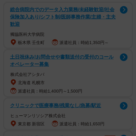
調査は、全国の中学校・高等学校の教職員1010人を対象と
総合病院内でのデータ入力業務/未経験歓迎/社会
して、2026年2月にインターネットで実施されました。
保険加入あり/シフト制/医師事務作業/主婦・主夫
歓迎
獨協医科大学病院
栃木県 壬生町
派遣社員：時給1,350円～
土日祝休み!お問合せや書類送付の受付のコール
オペレーター募集
株式会社アシタバ
北海道 札幌市
派遣社員：時給1,400円～1,500円
クリニックで医療事務/残業なし/急募/駅近
2/7
ヒューマンリソシア株式会社
学校での役職／定時外労働時間（残業時間）の現状（提供画像）
東京都 新宿区
派遣社員：時給1,650円
はじめに、「学校での役職」について尋ねたところ、「一