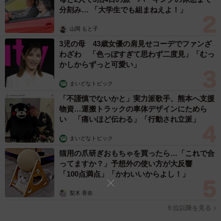
月に何時間程度の事務工数を削減できると予測するか／校務支援システ
分刻み… 「大学生でも組まねえよ！」
ムを活用することで、残業時間は削減されると思うか（提供画像）
山岡 もと子
では、業務効率化の手段として「校務支援システム」を導
3児の母 43歳女優の肩見せコーデでファンざ
入した場合、どの程度の効果が期待されているのでしょう
わざわ 「色っぽすぎて思わず二度見」「むっ
か。
かしからずっと可愛い」
まいどなトピック
この質問に対しては、「5時間未満」（34.3％）、「5～10
「不謹慎でないかと」実力派歌手、熊本へ支援
時間未満」（23.0％）、「10～15時間未満」（22.7％）な
物資…運搬トラックの車体デザインにためら
ど、約8割が月「15時間未満」の事務工数を削減できると予
い 「痛いほど伝わる」「行動され立派」
測しており、システム導入に対して現実的な削減を見込ん
まいどなトピック
でいることがわかりました。
猫用の爪研ぎおもちゃを買ったら…「これで合
ってますか？」予想外の使い方が大反響
また、「校務支援システムを活用することで、残業時間は
「100点満点」「かわいいからよし！」
削減されると思う」とした教員は55.9％と過半数を超え、
梨木 香奈
残業削減に期待を寄せている様子が見て取れました。
６位以降を見る