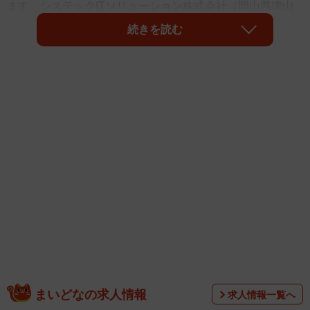
ます。システックITソリューション株式会社（岡山県津山
市）が実施した「教員の具体的な残業時間と、校務支援シ
続きを読む
ステム導入による残業削減効果の期待値」に関する調査に
よると、ひと月の残業時間は「20～30時間未満」が最多と
なり、多くの教員が、教務の多忙さを理由にモチベーショ
ンの低下を感じている実態が明らかになりました。
まいどなの求人情報
求人情報一覧へ