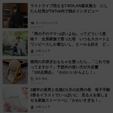
ラストライブ控えるT-BOLAN森友嵐士 にし
こうした「理想の時間」を確保するためには、個人の努力
たん社長がTikTok内で独占インタビュー
だけでなく、学校全体での環境整備が不可欠ですが、実際
には、69.5％が「勤務校での働き方改革は進んでいない」
まいどなニュース
2026.08.07
と回答。
「男の子のママっぽいよね」ってどういう意
味？ 女系家族で育った母 いつもスカートと
一方、「働き方改革が進んでいる」と答えた人に、「特に
ワンピースしか着ないし、ヒールも好き どの
へんが…
効果を感じる施策」を聞いたところ、「校務の削減（書
山岡 もと子
2026.08.07
類・会議の簡素化、決裁フローの改善）」（39.6％）、
猫用の爪研ぎおもちゃを買ったら…「これで合
「校務支援システムの導入・拡充（成績処理・出欠管理・
ってますか？」予想外の使い方が大反響
校務分掌のデジタル化など）」（32.5％）、「業務フロー
「100点満点」「かわいいからよし！」
の改善・標準化 （教務・庶務・行事運営の手順整理、年
梨木 香奈
2026.08.07
間計画の見直し）」（23.4％）といった物理的な人員増よ
2歳半の長男と生後2カ月の次男の母 母子手帳
りも「校務の削減」や「システム導入」が上位に挙げられ
2冊をイラストでいっぱいに 見る人を楽しま
ました。
せる家族ストーリーに「かわいすぎる！」
山岡 もと子
2026.08.07