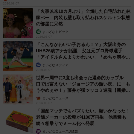
2026.08.07
「火事以来10カ月ぶり」全焼した自宅訪れた林
家ぺー 内装も壁も取り払われスケルトン状態
の部屋に呆然
まいどなトピック
2026.08.07
「こんなかわいい子おるん！？」大阪出身の
UHB26歳アナが話題…父は元プロ野球選手
「アイドルさんよりかわいい」「めちゃ爽や
か」
まいどなメディア
2026.08.07
世界一周中に3度も出会った運命的カップル
口では言えない「ジョージアの熱い夜」に「も
うやめぇや！」藤井が猛ツッコミ連発【新婚さ
ん】
まいどなニュース
2026.08.07
「国産マッチでもバズりたい」願いかなった！
老舗メーカーの投稿が4100万再生 他業種も
続々相乗りでミーム化へ発展
まいどなニュース調査部