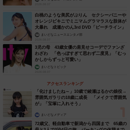
たい」
事の『やりがい』が低減したと思うことがある」と回答
2026.08.07
し、業務過多が肉体的な疲労だけでなく、精神的な充足感
白桃のような美尻がぷりん セクシーバニーや
（やりがい）をも削いでいる深刻な状況がうかがえまし
オレンジビキニでミニマムグラマラスな肢体が
大暴れ 成瀬かのん3rd DVD「ピーチライン」
た。
まいどなニュースエンタメ部
2026.08.07
3児の母 43歳女優の肩見せコーデでファンざ
わざわ 「色っぽすぎて思わず二度見」「むっ
かしからずっと可愛い」
まいどなトピック
2026.08.07
アクセスランキング
「化けましたね～」10歳で綾瀬はるかの娘役→
雰囲気ガラリの18歳に成長 「メイクで雰囲気
が」「宝塚に入れそう」
4/7
まいどなメディア
72歳父、軽自動車で新潟から四国まで 65歳の
新たに校務支援システムを導入することで業務の効率化が図れた場合、
母と2人で3泊4日の旅 パーキングの休憩まで