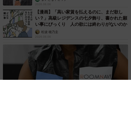
2026.08.06
【漫画】「高い家賃を払えるのに、まだ欲し
い？」高級レジデンスの七夕飾り、書かれた願
い事にびっくり 人の欲には終わりがないのか
松波 穂乃圭
2026.08.06
大河出演の39歳俳優 真夏の海で赤銅色の肉体美を連投 「バ
ッキバキだな」「ばり渋いです」