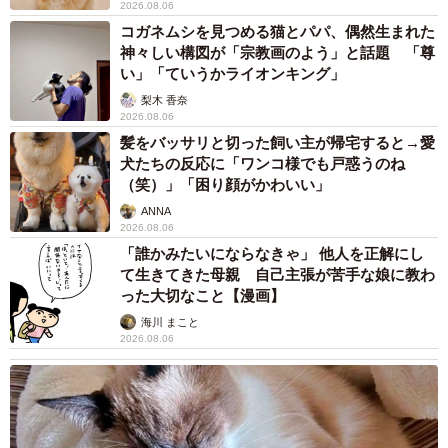
2026.08.06
コガネムシを見つめる猫とパパ、偶然生まれた
神々しい構図が「宗教画のよう」と話題 「尊
い」「ていうかライオンキング」
梨木 香奈
2026.08.06
髪をバッサリと切った飼い主が帰宅すると→愛
犬たちの反応に「ワンコ様でも戸惑うのね
（笑）」「困り顔がかわいい」
ANNA
2026.08.06
「誰かみたいにならなきゃ」 他人を正解にし
て生きてきた母親 自己主張が苦手な娘に教わ
った大切なこと【漫画】
海川 まこと
2026.08.06