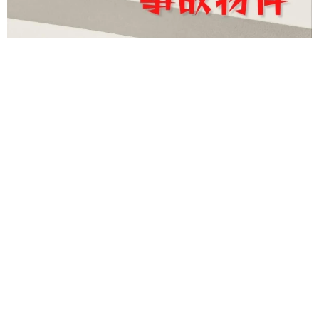
「事故物件」という言葉のイメージにとらわれていませんか？
不動産業者が語る「物件の可能性」を閉ざさないために必要な
こと
平藤 清刀
2026.08.06
もしかすると「下山ダッシュ」 リニア中央新
幹線の長野県駅 在来線との乗り継ぎなし→な
ら走れば間に合うんじゃない？ 惜しい位置関
係が反響
中将 タカノリ
2026.08.06
エジプトで自撮りしていたら、ガイドが「撮り
ますよ！」→ノリノリでポーズを取っていた
ら……スマホを返してもらえない 「日本人は