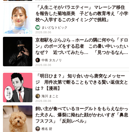
「人生こそがバラエティー」 マレーシア移住
を報告した菊地亜美 子どもの教育考え「小学
校へ入学するこのタイミングで挑戦」
まいどなトピック
2026.08.06
京都駅をぶらぶら→ホームの隅に何やら「ドロ
ン」のポーズをする忍者 この暑い中いったい
なぜ？ 近づいてみたら… 「見つかるなんて
未熟」
中将 タカノリ
2026.08.06
「明日ひま？」 知り合いから唐突なメッセー
ジ 用件次第で断ることもできる賢い返信文と
は？【漫画】
海川 まこと
2026.08.06
飼い主が食べているヨーグルトをもらえなかっ
た犬さん、爆裂に拗ねた顔がかわいすぎ「鼻息
フスフス」「反則レベル」
椎名 碧