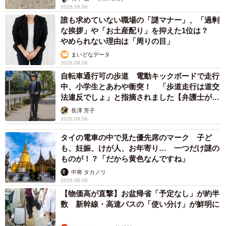
2026.08.06
誰も求めていない職場の「謎マナー」、「過剰
な挨拶」や「お土産配り」を抑えた1位は？
やめられない理由は「周りの目」
まいどなデータ
2026.08.06
自転車通行可の歩道 電動キックボードで走行
中、小学生とあわや衝突！ 「歩道走行は道交
法違反でしょ」と指摘されました【弁護士が解
説】
長澤 芳子
2026.08.06
タイの電車の中で見た優先席のマーク 子ど
も、妊娠、けが人、お年寄り… 一つだけ謎の
ものが！？「だから黄色なんですね」
中将 タカノリ
2026.08.06
【物価高が直撃】お盆帰省「予定なし」が約半
数 新幹線・高速バスの「使い分け」が鮮明に