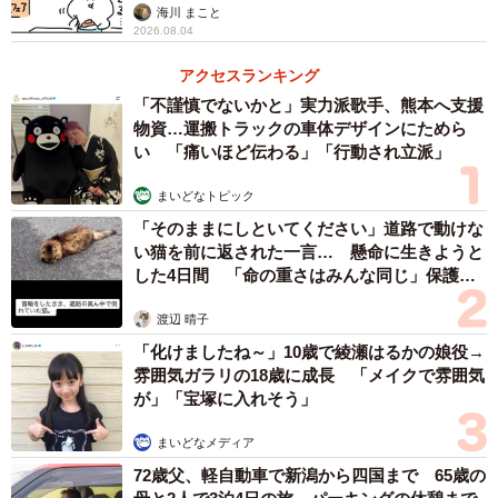
海川 まこと
2026.08.04
アクセスランキング
「不謹慎でないかと」実力派歌手、熊本へ支援
物資…運搬トラックの車体デザインにためら
い 「痛いほど伝わる」「行動され立派」
まいどなトピック
「そのままにしといてください」道路で動けな
い猫を前に返された一言… 懸命に生きようと
した4日間 「命の重さはみんな同じ」保護団
体代表の訴え
渡辺 晴子
「化けましたね～」10歳で綾瀬はるかの娘役→
雰囲気ガラリの18歳に成長 「メイクで雰囲気
が」「宝塚に入れそう」
2/2
まいどなメディア
スマホに夢中で"ぶつかり女子"になっていませんか？
72歳父、軽自動車で新潟から四国まで 65歳の