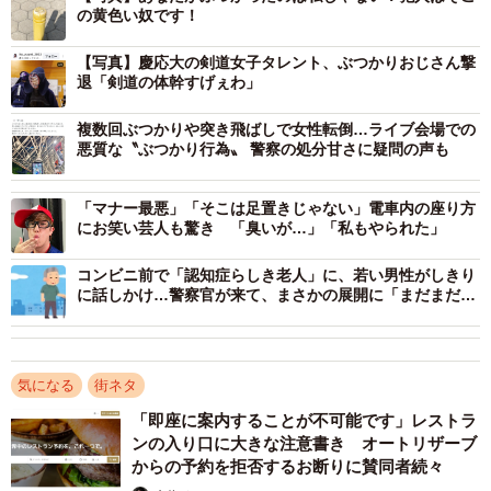
の黄色い奴です！
あなたがぶつかったのは彼です（ぱぶぅさん提供）
【写真】慶応大の剣道女子タレント、ぶつかりおじさん撃
退「剣道の体幹すげぇわ」
複数回ぶつかりや突き飛ばしで女性転倒…ライブ会場での
悪質な〝ぶつかり行為〟 警察の処分甘さに疑問の声も
「マナー最悪」「そこは足置きじゃない」電車内の座り方
にお笑い芸人も驚き 「臭いが…」「私もやられた」
コンビニ前で「認知症らしき老人」に、若い男性がしきり
に話しかけ…警察官が来て、まさかの展開に「まだまだ捨
てたもんじゃない」
気になる
街ネタ
いきなり悪態をついてきた女性だが、なんと女性がぶつか
ったのはぱぶぅさんではなく、路上の
衝突防止ポール
。
「即座に案内することが不可能です」レストラ
ンの入り口に大きな注意書き オートリザーブ
からの予約を拒否するお断りに賛同者続々
自分の不注意でぶつかったにもかかわらず、それを属性だ