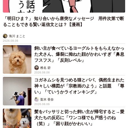
「明日ひま？」 知り合いから唐突なメッセージ 用件次第で断
ることもできる賢い返信文とは？【漫画】
海川 まこと
2026.08.06
飼い主が食べているヨーグルトをもらえなかっ
た犬さん、爆裂に拗ねた顔がかわいすぎ「鼻息
フスフス」「反則レベル」
椎名 碧
2026.08.06
コガネムシを見つめる猫とパパ、偶然生まれた
神々しい構図が「宗教画のよう」と話題 「尊
い」「ていうかライオンキング」
梨木 香奈
2026.08.06
髪をバッサリと切った飼い主が帰宅すると→愛
犬たちの反応に「ワンコ様でも戸惑うのね
（笑）」「困り顔がかわいい」