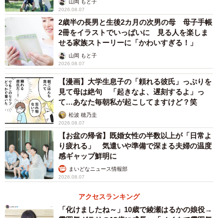
山岡 もと子
た
2026.08.07
投稿したうたくんのママ（
@___ut.a17
）に話を聞きまし
2歳半の長男と生後2カ月の次男の母 母子手帳
2冊をイラストでいっぱいに 見る人を楽しま
た。
せる家族ストーリーに「かわいすぎる！」
山岡 もと子
ーー動画を撮影したときの状況について教えてください。
2026.08.07
【漫画】大学生息子の「頼れる彼氏」っぷりを
「動画は、『もしかしたら今日も何かできるかもしれな
見て母は絶句 「起きなよ、遅刻するよ」っ
い』と思い、何気なく撮影していた時のものです。
て…あなた毎朝私が起こしてますけど？笑
松波 穂乃圭
2026.08.07
ちょうどその時は、うたが大好きなおばあちゃんが遊びに
【お盆の帰省】既婚女性の半数以上が「日常よ
来てくれていて、家族でその瞬間を見守ることができまし
り疲れる」 気遣いや準備で深まる夫婦の温度
た。言葉にするのは難しいのですが、あの時間にはたしか
感ギャップ鮮明に
に、家族の愛のようなものがあふれていたように感じてい
まいどなニュース情報部
2026.08.07
ます」
アクセスランキング
「化けましたね～」10歳で綾瀬はるかの娘役→