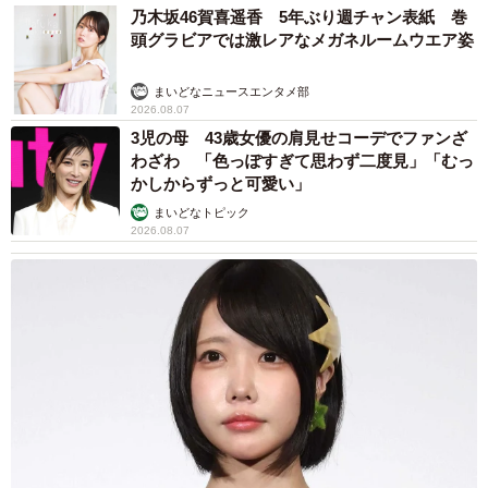
「無事にこの日を迎えられたことに、ただただ感謝の気持
乃木坂46賀喜遥香 5年ぶり週チャン表紙 巻
頭グラビアでは激レアなメガネルームウエア姿
ちでいっぱいです。
まいどなニュースエンタメ部
生きることの大変さと尊さを、息子からたくさん教えても
2026.08.07
らいました。これから先の歩む道のりは簡単ではないと思
3児の母 43歳女優の肩見せコーデでファンざ
わざわ 「色っぽすぎて思わず二度見」「むっ
いますが、一日一日を大切に、息子と共に歩んでいきたい
かしからずっと可愛い」
と思います」
まいどなトピック
2026.08.07