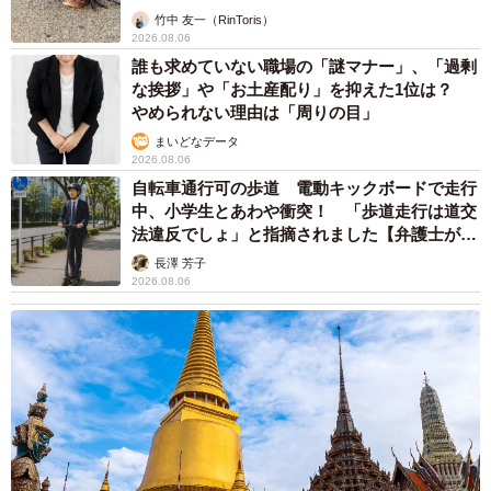
竹中 友一（RinToris）
2026.08.06
誰も求めていない職場の「謎マナー」、「過剰
な挨拶」や「お土産配り」を抑えた1位は？
やめられない理由は「周りの目」
まいどなデータ
2026.08.06
自転車通行可の歩道 電動キックボードで走行
中、小学生とあわや衝突！ 「歩道走行は道交
法違反でしょ」と指摘されました【弁護士が解
説】
長澤 芳子
2026.08.06