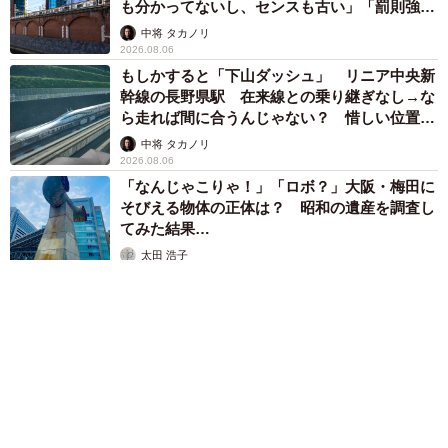
も分かってないし、センスも古い」「罰則強化
して」
中将 タカノリ
2026.08.06
もしかすると「下山ダッシュ」 リニア中央新
幹線の長野県駅 在来線との乗り継ぎなし→な
ら走れば間に合うんじゃない？ 惜しい位置関
係が反響
中将 タカノリ
2026.08.06
「なんじゃこりゃ！」「ロボ？」大阪・梅田に
そびえる物体の正体は？ 昭和の遺産を調査し
てみた結果…
太田 浩子
2026.08.06