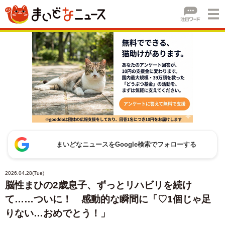
まいどなニュースをGoogle検索でフォローする
2026.04.28(Tue)
脳性まひの2歳息子、ずっとリハビリを続け
て……ついに！ 感動的な瞬間に「♡1個じゃ足
りない…おめでとう！」