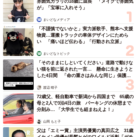
雰囲気ガラリの18歳に成長 「メイクで雰囲気
が」「宝塚に入れそう」
まいどなメディア
「不謹慎でないかと」実力派歌手、熊本へ支援
物資…運搬トラックの車体デザインにためら
い 「痛いほど伝わる」「行動され立派」
まいどなトピック
「そのままにしといてください」道路で動けな
い猫を前に返された一言… 懸命に生きようと
した4日間 「命の重さはみんな同じ」保護団
体代表の訴え
渡辺 晴子
72歳父、軽自動車で新潟から四国まで 65歳の
母と2人で3泊4日の旅 パーキングの休憩まで
分刻み… 「大学生でも組まねえよ！」
山岡 もと子
父は「エミー賞」主演男優賞の真田広之 31歳
イケメン俳優が長髪ヒゲのワイルド近影「ガチ