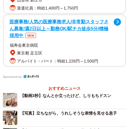
山形県 新庄市
あなたの親でほんとうによかった
派遣社員：時給1,400円～1,750円
こんなに嬉しい気持ちをありがとう
医療事務/人気の医療事務求人/非常勤スタッフさ
生きててくれてありがとう、おめでとう ”
ん募集!週2日以上～勤務OK/駅チカ徒歩5分/積極
採用中
NEW
投稿には、初めて1人で立った瞬間の、うれしそうでどこか
福寿会東京病院
誇らしげな表情のうたくんの動画と写真が添えられまし
東京都 足立区
た。
アルバイト・パート：時給1,226円～1,500円
Sponsored by
おすすめニュース
【動画3秒】なんとか立ったけど、しりもちドスン
【写真】立ちながら、うれしそうな表情を見せる息子