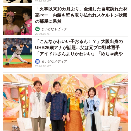
2026.08.07
「火事以来10カ月ぶり」全焼した自宅訪れた林
家ぺー 内装も壁も取り払われスケルトン状態
の部屋に呆然
まいどなトピック
2026.08.07
「こんなかわいい子おるん！？」大阪出身の
UHB26歳アナが話題…父は元プロ野球選手
「アイドルさんよりかわいい」「めちゃ爽や
か」
まいどなメディア
2026.08.07