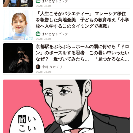
まいどなトピック
2026.08.06
「人生こそがバラエティー」 マレーシア移住
を報告した菊地亜美 子どもの教育考え「小学
校へ入学するこのタイミングで挑戦」
まいどなトピック
2026.08.06
京都駅をぶらぶら→ホームの隅に何やら「ドロ
ン」のポーズをする忍者 この暑い中いったい
なぜ？ 近づいてみたら… 「見つかるなんて
未熟」
中将 タカノリ
2026.08.06