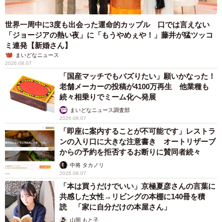
世界一周中に3度も出会った運命的カップル 口では言えない
「ジョージアの熱い夜」に「もうやめぇや！」藤井が猛ツッコ
ミ連発【新婚さん】
5/5
まいどなニュース
2026.08.07
入退院を繰り返していたときに迎えた100日のお祝い（提供：
「国産マッチでもバズりたい」願いかなった！
@___ut.a17さん）
老舗メーカーの投稿が4100万再生 他業種も
続々相乗りでミーム化へ発展
まいどなニュース調査部
2026.08.07
「即座に案内することが不可能です」レストラ
ンの入り口に大きな注意書き オートリザーブ
からの予約を拒否するお断りに賛同者続々
中将 タカノリ
2026.08.07
「本は買うだけでいい」京極夏彦さんの言葉に
共感した女性→リビングの本棚に140冊を積
読 「家に自分だけの本屋さん」
山岡 もと子