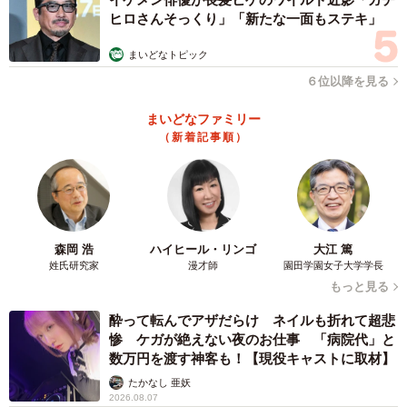
ヒロさんそっくり」「新たな一面もステキ」
3/5
まいどなトピック
６位以降を見る
大好きなおばあちゃんと過ごす時間（提供：@___ut.a17さん）
まいどなファミリー
ーーうたくんが初めて立ったときの瞬間について。
（新着記事順）
「あの瞬間は、私にとって、とても特別な時間でした。そ
れまでに何度も挑戦しては難しくて…という日々を重ねて
いた中で、ふと立ち上がることができて、本人も驚きなが
森岡 浩
ハイヒール・リンゴ
大江 篤
ら、とてもうれしそうな表情を見せてくれました。
姓氏研究家
漫才師
園田学園女子大学学長
もっと見る
あの表情は、これまでの積み重ねが形になった瞬間だった
酔って転んでアザだらけ ネイルも折れて超悲
ように感じています」
惨 ケガが絶えない夜のお仕事 「病院代」と
数万円を渡す神客も！【現役キャストに取材】
ーーうたくんの生後1000日を迎えられていかがですか？
たかなし 亜妖
2026.08.07