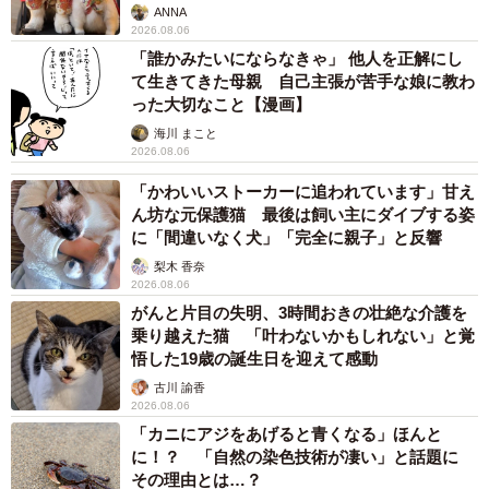
ANNA
2026.08.06
「誰かみたいにならなきゃ」 他人を正解にし
て生きてきた母親 自己主張が苦手な娘に教わ
った大切なこと【漫画】
海川 まこと
2026.08.06
「かわいいストーカーに追われています」甘え
ん坊な元保護猫 最後は飼い主にダイブする姿
に「間違いなく犬」「完全に親子」と反響
梨木 香奈
2026.08.06
がんと片目の失明、3時間おきの壮絶な介護を
乗り越えた猫 「叶わないかもしれない」と覚
悟した19歳の誕生日を迎えて感動
古川 諭香
2026.08.06
「カニにアジをあげると青くなる」ほんと
に！？ 「自然の染色技術が凄い」と話題に
その理由とは…？