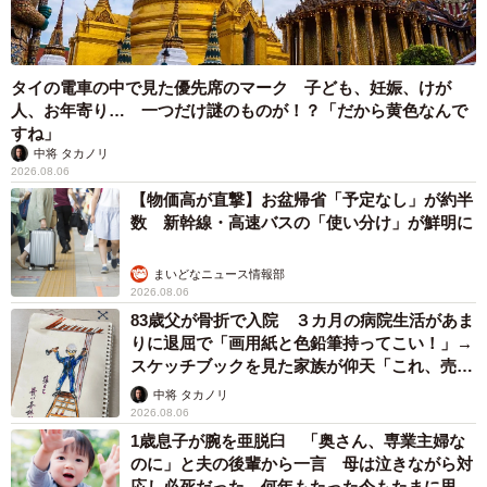
タイの電車の中で見た優先席のマーク 子ども、妊娠、けが
人、お年寄り… 一つだけ謎のものが！？「だから黄色なんで
すね」
中将 タカノリ
2026.08.06
【物価高が直撃】お盆帰省「予定なし」が約半
数 新幹線・高速バスの「使い分け」が鮮明に
まいどなニュース情報部
2026.08.06
83歳父が骨折で入院 ３カ月の病院生活があま
りに退屈で「画用紙と色鉛筆持ってこい！」→
スケッチブックを見た家族が仰天「これ、売れ
ますよ…」
中将 タカノリ
2026.08.06
1歳息子が腕を亜脱臼 「奥さん、専業主婦な
のに」と夫の後輩から一言 母は泣きながら対
応し必死だった 何年もたった今もたまに思い