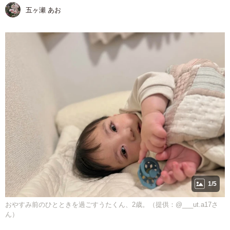
五ヶ瀬 あお
1/5
おやすみ前のひとときを過ごすうたくん、2歳。（提供：@___ut.a17さ
ん）