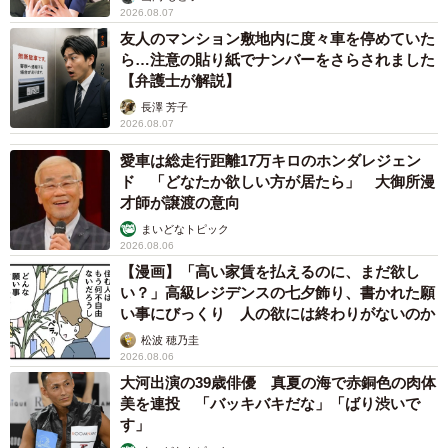
2026.08.07
友人のマンション敷地内に度々車を停めていた
ら…注意の貼り紙でナンバーをさらされました
【弁護士が解説】
長澤 芳子
2026.08.07
愛車は総走行距離17万キロのホンダレジェン
ド 「どなたか欲しい方が居たら」 大御所漫
才師が譲渡の意向
まいどなトピック
2026.08.06
【漫画】「高い家賃を払えるのに、まだ欲し
い？」高級レジデンスの七夕飾り、書かれた願
い事にびっくり 人の欲には終わりがないのか
松波 穂乃圭
2026.08.06
大河出演の39歳俳優 真夏の海で赤銅色の肉体
美を連投 「バッキバキだな」「ばり渋いで
す」