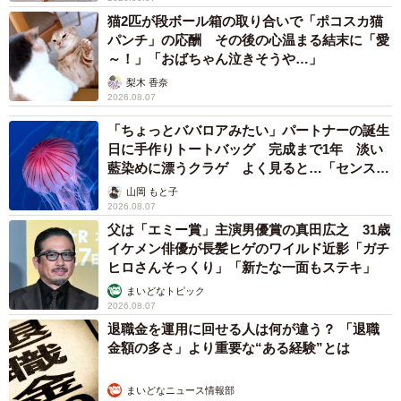
猫2匹が段ボール箱の取り合いで「ポコスカ猫
なりました」
パンチ」の応酬 その後の心温まる結末に「愛
「寝たきりと言われ、5歳で歩き出し脳性まひサッカーで日
～！」「おばちゃん泣きそうや…」
本代表となり、そして今年富士山登頂を目指します！前例
梨木 香奈
がないなら創る。息子さんの未来に道が拓けますよう
2026.08.07
に！」
「ちょっとババロアみたい」パートナーの誕生
日に手作りトートバッグ 完成まで1年 淡い
「うちにも胎盤はく離による重症仮死で脳性まひ、知的障
藍染めに漂うクラゲ よく見ると…「センスす
がいがある息子がいます。初めて歩いた時の誇らしげなニ
ごい」
山岡 もと子
コニコ顔が忘れられません」
2026.08.07
父は「エミー賞」主演男優賞の真田広之 31歳
“同じ境遇の方が、ひとりじゃないと感じられたら”、“病気
イケメン俳優が長髪ヒゲのワイルド近影「ガチ
ヒロさんそっくり」「新たな一面もステキ」
や障がいがあっても、息子が一生懸命に生きている姿を少
まいどなトピック
しでも知っていただきたい”ーー。そのような思いをもって
2026.08.07
うたくんのママが発信しているThreads（
@___ut.a17
）で
退職金を運用に回せる人は何が違う？ 「退職
は、まっすぐな瞳と愛らしい笑顔が印象的なうたくんが過
金額の多さ」より重要な“ある経験”とは
ごす穏やかな日常を見ることができます。
まいどなニュース情報部