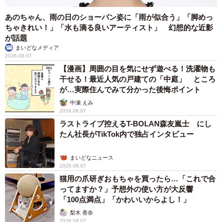
あのちゃん、雨の日のショーパン姿に「雨が似合う」「脚めっ
ちゃきれい！」「水も滴る良いアーティスト」 幻想的な近影
4/5
が話題
まいどなメディア
「今日は、あなたが生まれて1000日。ありがとう、そしておめでとう」
2026.08.07
（提供：@___ut.a17さん）
【漫画】周囲の目を気にせず遊べる！洗濯物も
干せる！最近人気の戸建ての「中庭」 ところ
投稿には、500件を超えるお祝いや応援のコメントが寄せら
が…実際住んでみて分かった後悔ポイント
れました。中には、自身やお子さんが脳性まひ、発達障が
中瀬 えみ
2026.08.07
いなどの病気や障がいがある方からの共感や励ましの声も
ラストライブ控えるT-BOLAN森友嵐士 にし
多く集まっています。
たん社長がTikTok内で独占インタビュー
「♡1個じゃ足りない…おめでとうおめでとうおめでとう〜
まいどなニュース
♡」
2026.08.07
猫用の爪研ぎおもちゃを買ったら…「これで合
「このうれしそうな顔、忘れられないです」
ってますか？」予想外の使い方が大反響
「もう、こんな姿を見せてもらったら泣いちゃいますって
「100点満点」「かわいいからよし！」
（涙）」
梨木 香奈
「着実に成長しているんですね。私までもすごくうれしく
2026.08.07