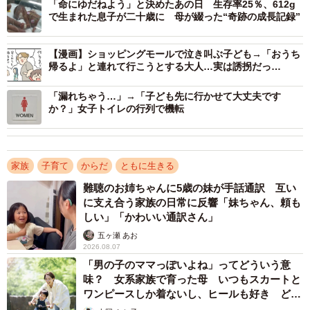
「命にゆだねよう」と決めたあの日 生存率25％、612g
で生まれた息子が二十歳に 母が綴った“奇跡の成長記録”
【漫画】ショッピングモールで泣き叫ぶ子ども→「おうち
帰るよ」と連れて行こうとする大人…実は誘拐だっ
た！？ 実体験の漫画が「怖すぎる」
「漏れちゃう…」→「子ども先に行かせて大丈夫です
か？」女子トイレの行列で機転
家族
子育て
からだ
ともに生きる
難聴のお姉ちゃんに5歳の妹が手話通訳 互い
に支え合う家族の日常に反響「妹ちゃん、頼も
しい」「かわいい通訳さん」
五ヶ瀬 あお
2/5
2026.08.07
「男の子のママっぽいよね」ってどういう意
とてもうれしそうな表情を見せるうたくん（提供：@___ut.a17さん）
味？ 女系家族で育った母 いつもスカートと
ワンピースしか着ないし、ヒールも好き どの
障がいや病気と向き合う日々…ママに話を聞い
へんが…