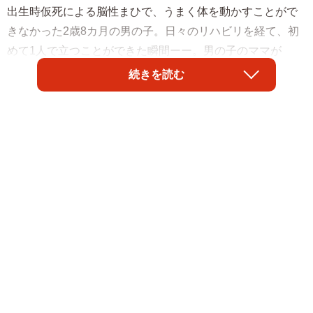
出生時仮死による脳性まひで、うまく体を動かすことがで
きなかった2歳8カ月の男の子。日々のリハビリを経て、初
めて1人で立つことができた瞬間ーー。男の子のママが
Threadsに投稿した動画には、多くのあたたかいコメントが
続きを読む
寄せられました。