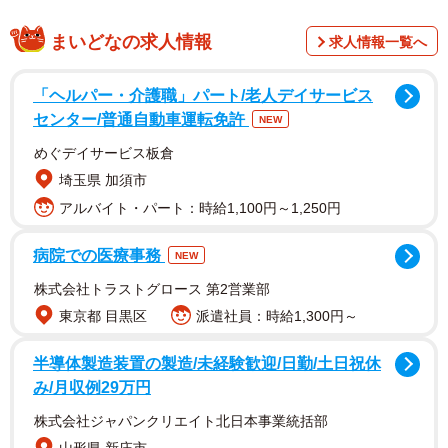
出生時の影響により心疾患や腎疾患がある2歳の男の子、う
たくん。脳性まひによる発達の遅れがあり、まだ発語はあ
まいどなの求人情報
求人情報一覧へ
りません。日常の中で、通院やリハビリを継続してがんば
っているうたくんが迎えた“初めての日”。ママの投稿全文は
「ヘルパー・介護職」パート/老人デイサービス
以下です。
センター/普通自動車運転免許
NEW
めぐデイサービス板倉
“応援してくださるThreadsのみなさんへ
埼玉県 加須市
アルバイト・パート：時給1,100円～1,250円
出生時仮死の脳性まひで体がうまく動かせなかった息子
2歳8カ月、数秒、手を離して立つことができた姿を見てや
病院での医療事務
NEW
ってほしいです
株式会社トラストグロース 第2営業部
東京都 目黒区
派遣社員：時給1,300円～
リハビリたくさん、たくさんがんばった
怖がりな息子が私の手を離した
半導体製造装置の製造/未経験歓迎/日勤/土日祝休
そしてこんなにも嬉しそうな姿を私たちに見せてくれた
み/月収例29万円
諦めない強さを見せてくれた
株式会社ジャパンクリエイト北日本事業統括部