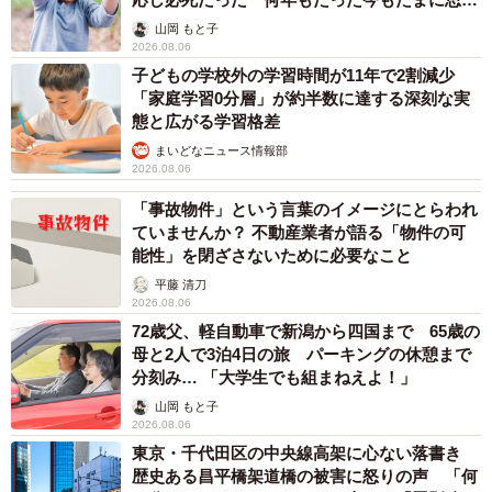
出し…
山岡 もと子
2026.08.06
子どもの学校外の学習時間が11年で2割減少
「家庭学習0分層」が約半数に達する深刻な実
態と広がる学習格差
まいどなニュース情報部
2026.08.06
「事故物件」という言葉のイメージにとらわれ
ていませんか？ 不動産業者が語る「物件の可
能性」を閉ざさないために必要なこと
平藤 清刀
2026.08.06
72歳父、軽自動車で新潟から四国まで 65歳の
母と2人で3泊4日の旅 パーキングの休憩まで
分刻み… 「大学生でも組まねえよ！」
山岡 もと子
2026.08.06
東京・千代田区の中央線高架に心ない落書き
歴史ある昌平橋架道橋の被害に怒りの声 「何