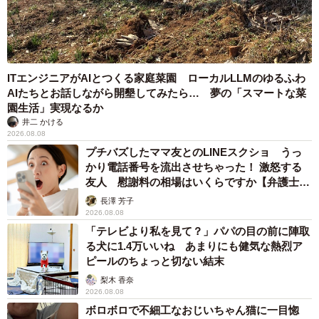
3児の母 43歳女優の肩見せコーデでファンざ
わざわ 「色っぽすぎて思わず二度見」「むっ
かしからずっと可愛い」
まいどなトピック
2026.08.07
あのちゃん、雨の日のショーパン姿に「雨が似合う」「脚めっ
ちゃきれい！」「水も滴る良いアーティスト」 幻想的な近影
が話題
まいどなメディア
2026.08.07