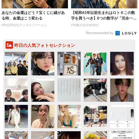
あなたの金運はどう？宝くじに縁があ
【昭和43年以前生まれはロト６この数
る時、金運はこう変わる
字を買うべき】6つの数字が「完全一
致」する方...
PR(合同会社デジタルファーム )
PR(株式会社MURA)
Recommended by
昨日の人気フォトセレクション