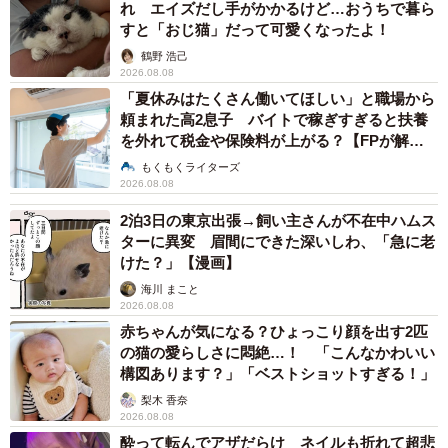
【漫画】周囲の目を気にせず遊べる！洗濯物も
干せる！最近人気の戸建ての「中庭」 ところ
が…実際住んでみて分かった後悔ポイント
中瀬 えみ
2026.08.07
難聴のお姉ちゃんに5歳の妹が手話通訳 互い
に支え合う家族の日常に反響「妹ちゃん、頼も
しい」「かわいい通訳さん」
五ヶ瀬 あお
2026.08.07
ラストライブ控えるT-BOLAN森友嵐士 にし
たん社長がTikTok内で独占インタビュー
まいどなニュース
2026.08.07
「男の子のママっぽいよね」ってどういう意
味？ 女系家族で育った母 いつもスカートと
ワンピースしか着ないし、ヒールも好き どの
へんが…
山岡 もと子
2026.08.07