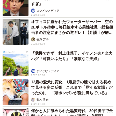
プチバズしたママ友とのLINEスクショ うっ
かり電話番号を流出させちゃった！ 激怒する
友人 慰謝料の相場はいくらですか【弁護士が
解説】
長澤 芳子
2026.08.08
「テレビより私を見て？」パパの目の前に陣取
る犬に1.4万いいね あまりにも健気な熱烈ア
ピールのちょっと切ない結末
梨木 香奈
2026.08.08
ボロボロで不細工なおじいちゃん猫に一目惚
れ エイズだし手がかかるけど…おうちで暮ら
すと「おじ猫」だって可愛くなったよ！
鶴野 浩己
2026.08.08
「夏休みはたくさん働いてほしい」と職場から
頼まれた高2息子 バイトで稼ぎすぎると扶養
を外れて税金や保険料が上がる？【FPが解
説】
もくもくライターズ
2026.08.08