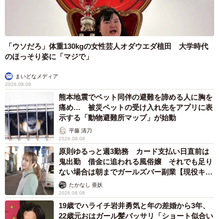
したい「離れて暮らす親の異変」チェックポイ
ントは？
まいどなニュース情報部
2026.08.08
ITエンジニアがAIとつくる家庭菜園 ローカルLLMのゆるふわ
AIたちとお話しながら開墾してみたら… 夢の「スマートな菜
園生活」実現なるか
井二 かける
2026.08.08