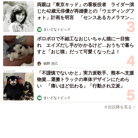
と」 施設に入った90歳母、障害のある60歳次
男との暮らしは行き詰まり…【司法書士の現場
から】
山下 静香
2026.08.08
「ウソだろ」体重130kgの女性芸人オダウエダ植田 大学時代
のほっそり姿に「マジで」
まいどなメディア
2026.08.08
熊本地震でペット同伴の避難を諦める人に胸を