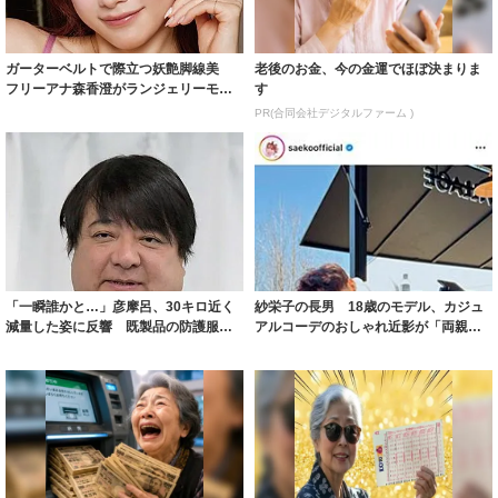
ガーターベルトで際立つ妖艶脚線美
老後のお金、今の金運でほぼ決まりま
フリーアナ森香澄がランジェリーモデ
す
ルに ｢PE...
PR(合同会社デジタルファーム )
「一瞬誰かと…」彦摩呂、30キロ近く
紗栄子の長男 18歳のモデル、カジュ
減量した姿に反響 既製品の防護服が
アルコーデのおしゃれ近影が「両親の
着られると...
いいとこ取...