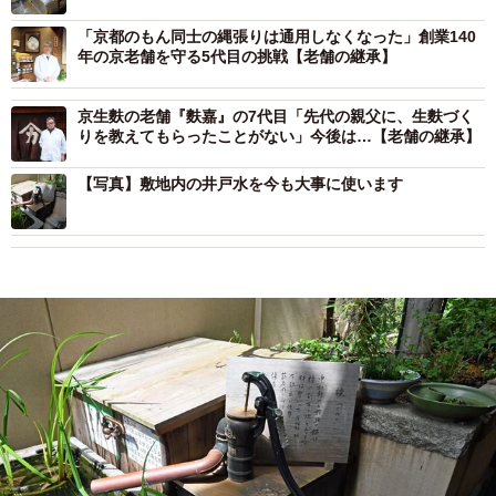
「京都のもん同士の縄張りは通用しなくなった」創業140
年の京老舗を守る5代目の挑戦【老舗の継承】
京生麩の老舗『麩嘉』の7代目「先代の親父に、生麩づく
りを教えてもらったことがない」今後は…【老舗の継承】
【写真】敷地内の井戸水を今も大事に使います