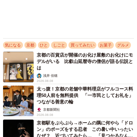
「ふざけてません…真剣です」京都の老舗和菓
子店 次はカブトムシの幼虫 職人が手がけた
ゲテモノ和菓子 見事な造形に「気持ち悪いく
らいリアル」
中将 タカノリ
2026.08.05
京都の老舗金平糖店が「珍しい果実」で新商品
づくり きっかけは「亡き母の名前」から
京都新聞社
2026.08.02
アクセスランキング
「化けましたね～」10歳で綾瀬はるかの娘役→
雰囲気ガラリの18歳に成長 「メイクで雰囲気
が」「宝塚に入れそう」
まいどなメディア
72歳父、軽自動車で新潟から四国まで 65歳の
母と2人で3泊4日の旅 パーキングの休憩まで
分刻み… 「大学生でも組まねえよ！」