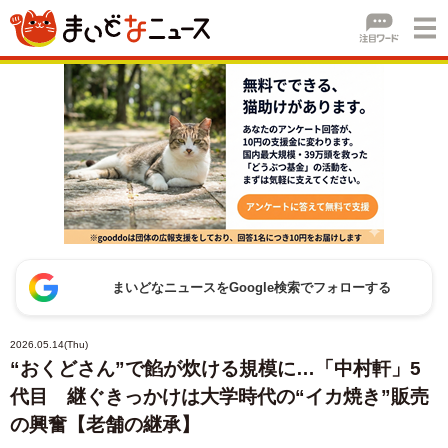
まいどなニュースをGoogle検索でフォローする
2026.05.14(Thu)
“おくどさん”で餡が炊ける規模に…「中村軒」5
代目 継ぐきっかけは大学時代の“イカ焼き”販売
の興奮【老舗の継承】