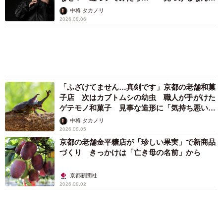
山岡 もと子
両親は「東京キッド」の看板役者 ライダー演
じた42歳元俳優が再婚妻との「ウエディングフ
ォト」計画を明言 「センスあるカメラマン求
む」
まいどなトピック
ボロボロで不細工なおじいちゃん猫に一目惚
れ エイズだし手がかかるけど…おうちで暮ら
すと「おじ猫」だって可愛くなったよ！
鶴野 浩己
「不謹慎でないかと」実力派歌手、熊本へ支援
物資…運搬トラックの車体デザインにためら
い 「痛いほど伝わる」「行動され立派」
まいどなトピック
６位以降を見る
まいどなファミリー