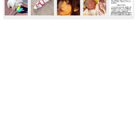
気になる
京都
ひと
しごと
買ってみたい
お菓子
グルメ
京都の百貨店が開催のお化け屋敷のお化けにモ
デルがいる 比叡山延暦寺の僧侶が語る伝説と
は
浅井 佳穂
2026.08.08
太っ腹！京都の老舗中華料理店がフルコース料
理50人前を無料提供 「一市民としてお礼を」
つながる善意の輪
京都新聞社
2026.08.08
京都駅をぶらぶら→ホームの隅に何やら「ドロ
ン」のポーズをする忍者 この暑い中いったい
なぜ？ 近づいてみたら… 「見つかるなんて
未熟」
中将 タカノリ
2026.08.06