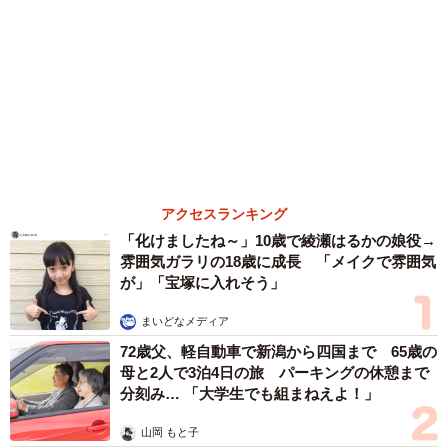
（新着記事順）
森岡 浩
ハイヒール・リンゴ
大江 篤
姓氏研究家
漫才師
園田学園女子大学学長
もっと見る
「だんだん時代劇俳優みたく…」国民的バンド
の55歳ボーカリスト 競馬界の57歳レジェンド
らとの「夏祭り満喫ショット」に驚きの声続々
まいどなトピック
2026.08.08
ネット通販で「運営者情報」を見る人は約8
割 信頼できるサイト・怪しいサイトの判断基
準とは？
まいどなニュース情報部
2026.08.08
「息子を一人にしてきたんです、帰らない