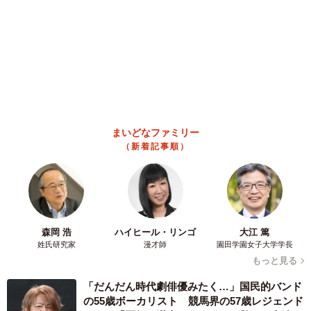
痛め… 被災ペットの受け入れ先をアプリに表
示する「動物避難所マップ」が始動
平藤 清刀
2026.08.08
原則ゆるっと週3勤務 カード支払い日直前は
鬼出勤 借金に追われる風俗嬢 それでも足り
ない場合は朝までガールズバー副業【現役キャ
ストに取材】
たかなし 亜妖
2026.08.08
19歳でハライチ岩井勇気と年の差婚から3年、
22歳元おはガール髪バッサリ「ショート似合い
すぎ」
まいどなメディア
2026.08.08
オフィスに置かれたウォーターサーバー 空の
2Lボトル持参し毎日給水する男性社員→総務担
当者の注意にまさかの逆ギレ！【弁護士が解
説】
長澤 芳子
2026.08.08