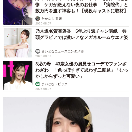
猫用の爪研ぎおもちゃを買ったら…「これで合
ってますか？」予想外の使い方が大反響
「100点満点」「かわいいからよし！」
梨木 香奈
2026.08.07
2歳半の長男と生後2カ月の次男の母 母子手帳
2冊をイラストでいっぱいに 見る人を楽しま
せる家族ストーリーに「かわいすぎる！」
山岡 もと子
2026.08.07
猫2匹が段ボール箱の取り合いで「ポコスカ猫
パンチ」の応酬 その後の心温まる結末に「愛
～！」「おばちゃん泣きそうや…」
梨木 香奈
2026.08.07
「ちょっとババロアみたい」パートナーの誕生
日に手作りトートバッグ 完成まで1年 淡い
藍染めに漂うクラゲ よく見ると…「センスす
ごい」
山岡 もと子