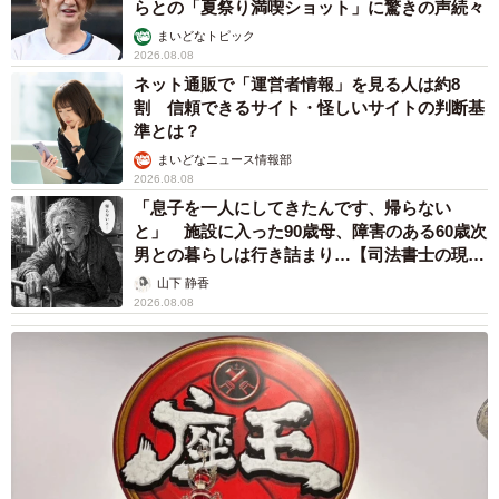
「我慢できず」村上佳菜子、イケメン夫と全力
ハグ「可愛いふたり」「素敵なご夫婦」
まいどなメディア
2026.08.08
12歳の愛犬に変化 1歳息子の膝で甘える初め
て見せる姿に反響 これまで「見守る立場」だ
ったのに…「頭ポンポンが愛に満ちている」
「尊…」
梨木 香奈
2026.08.08
何かと人に舐められた黒髪時代 30代後半で金
髪デビューしたら…人生が激変！【漫画】
海川 まこと
2026.08.08
夫はマイファスHiro、義父母も義兄も超有名歌
手の28歳モデル兼俳優が第1子出産を報告「母
子ともに健康…日々、大切に過ごしたい」
まいどなトピック
2026.08.08
お盆明けは介護相談が3割増加 帰省時に確認