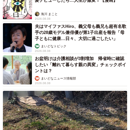
2泊3日の東京出張→飼い主さんが不在中ハムス
ターに異変 眉間にできた深いしわ、「急に老
けた？」【漫画】
海川 まこと
2026.08.08
赤ちゃんが気になる？ひょっこり顔を出す2匹
の猫の愛らしさに悶絶…！ 「こんなかわいい
構図あります？」「ベストショットすぎる！」
梨木 香奈
2026.08.08
酔って転んでアザだらけ ネイルも折れて超悲
惨 ケガが絶えない夜のお仕事 「病院代」と
数万円を渡す神客も！【現役キャストに取材】
たかなし 亜妖
2026.08.07
乃木坂46賀喜遥香 5年ぶり週チャン表紙 巻
頭グラビアでは激レアなメガネルームウエア姿
まいどなニュースエンタメ部
2026.08.07