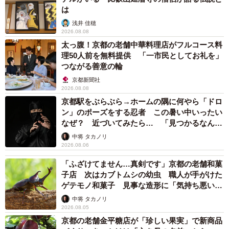
は
3/11
浅井 佳穂
2026.08.08
弟の隆兵さん（左）は中村軒の南で、十割蕎麦を出す「隆兵そば」を営
太っ腹！京都の老舗中華料理店がフルコース料
んでいます
理50人前を無料提供 「一市民としてお礼を」
つながる善意の輪
京都新聞社
2026.08.08
京都駅をぶらぶら→ホームの隅に何やら「ドロ
ン」のポーズをする忍者 この暑い中いったい
なぜ？ 近づいてみたら… 「見つかるなんて
未熟」
中将 タカノリ
2026.08.06
「ふざけてません…真剣です」京都の老舗和菓
子店 次はカブトムシの幼虫 職人が手がけた
ゲテモノ和菓子 見事な造形に「気持ち悪いく
らいリアル」
4/11
中将 タカノリ
2026.08.05
中村軒の敷地内には、和菓子にも蕎麦にも重要なおいしい井戸水があり
京都の老舗金平糖店が「珍しい果実」で新商品
ます