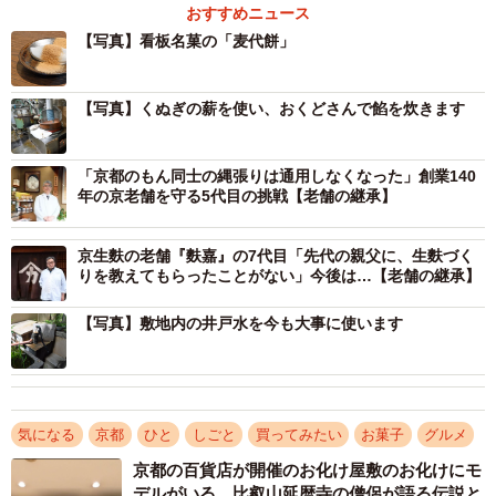
おすすめニュース
るのに一番適しているという「くぬぎ」が使われます。火
【写真】看板名菓の「麦代餅」
が鎮火したり急に激しく燃え始めたりすることもあるた
め、薪を入れると目が離せず、炊いているときにほかの作
【写真】くぬぎの薪を使い、おくどさんで餡を炊きます
業はできません。粒あんは4時間、こしあんは6時間から7時
間かけて作ります。また1回に仕込める量も豆で24キログラ
ムと、多くの量は炊けません。それでも、中村さんはおく
「京都のもん同士の縄張りは通用しなくなった」創業140
年の京老舗を守る5代目の挑戦【老舗の継承】
どさんで餡を炊くという選択をしました。
京生麩の老舗『麩嘉』の7代目「先代の親父に、生麩づく
りを教えてもらったことがない」今後は…【老舗の継承】
【写真】敷地内の井戸水を今も大事に使います
気になる
京都
ひと
しごと
買ってみたい
お菓子
グルメ
京都の百貨店が開催のお化け屋敷のお化けにモ
デルがいる 比叡山延暦寺の僧侶が語る伝説と