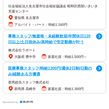
社会福祉法人名古屋市社会福祉協議会 昭和区西部いきいき
支援センター
愛知県 名古屋市
アルバイト・パート：時給1,160円
事務スタッフ/無資格・未経験歓迎/年間休日120
日以上/土日祝休み/高時給で安定勤務が叶う
株式会社ラポート
大阪府 豊中市
派遣社員：時給1,500円～
医療事務スタッフ/時給1300円/週休2日制/日勤の
み/経験ある方優遇
2/11
群馬総合スタッフ株式会社
おくどさんで餡を炊きます
群馬県 高崎市
派遣社員：時給1,300円
お店の裏にある作業場「餡場（あんば）」には、大きな
Sponsored by
おくどさんが置かれています。くべる薪は、餡を炊きあげ