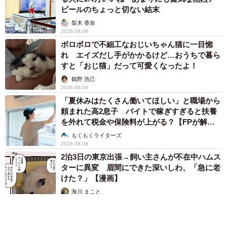
また、もともと住まいだった建物に甘味処が作られてい
ピールのちょっと切ない結末
たこともあり、このまま多くの人が利用するには耐震性に
梨木 香奈
問題があると判断。店を引き継いですぐに借金をして、大
2026.08.08
ボロボロで不細工なおじいちゃん猫に一目惚
掛かりな改修工事に着手したその矢先、コロナ禍の渦にの
れ エイズだし手がかかるけど…おうちで暮ら
まれます。
すと「おじ猫」だって可愛くなったよ！
鶴野 浩己
2026.08.08
「夏休みはたくさん働いてほしい」と職場から
頼まれた高2息子 バイトで稼ぎすぎると扶養
を外れて税金や保険料が上がる？【FPが解
説】
もくもくライターズ
2026.08.08
2泊3日の東京出張→飼い主さんが不在中ハムス
ターに異変 眉間にできた深いしわ、「急に老
けた？」【漫画】
海川 まこと
2026.08.08
9/11