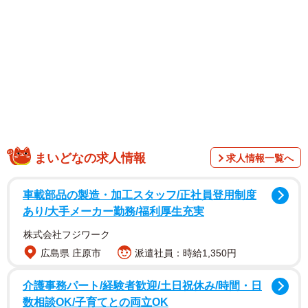
1/11
「御菓子司 中村軒」5代目当主・中村亮太さん（2026年4月撮影）
創業は明治16年（1883年）で、おくどさん（かまど）で丁
寧に炊き上げた餡がシンプルに味わえる「麦代餅（むぎて
もち）」と「かつら饅頭」が創業以来の名物です。5代目当
主の中村亮太さんにお話を聞きました。
まいどなの求人情報
求人情報一覧へ
車載部品の製造・加工スタッフ/正社員登用制度
あり/大手メーカー勤務/福利厚生充実
株式会社フジワーク
広島県 庄原市
派遣社員：時給1,350円
介護事務パート/経験者歓迎/土日祝休み/時間・日
数相談OK/子育てとの両立OK