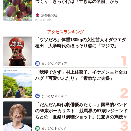
づくり きっかけは「亡き母の名前」から
子どもの頃の中村さんは、いつでも食べられる中村軒の
京都新聞社
2026.08.02
お菓子に特別な愛着はなく、手伝いもほとんどして来なか
ったと話します。祖父や両親も、継いで欲しいというよう
アクセスランキング
なことは言いませんでした。弟と2人兄弟で、飲食関係に進
「ウソだろ」体重130kgの女性芸人オダウエダ
植田 大学時代のほっそり姿に「マジで」
むというぼんやりした思いしかなかったそうです。弟さん
は現在、中村軒のすぐ近くで蕎麦店「隆兵そば」を営んで
います。
まいどなメディア
「我慢できず」村上佳菜子、イケメン夫と全力
大学1年で経験した「イカ焼き」販売が転機に
ハグ「可愛いふたり」「素敵なご夫婦」
転機となったのは、大学1年のときにスキー部で経験した
まいどなメディア
「イカ焼き」です。1年生が文化祭でイカ焼きを売って部費
「だんだん時代劇俳優みたく…」国民的バンド
の足しにする決まりだったため、仕入れから販売、売上ま
の55歳ボーカリスト 競馬界の57歳レジェンド
でトータルで体験しました。
らとの「夏祭り満喫ショット」に驚きの声続々
「そのときに、なんかようわからん興奮があったんです
まいどなトピック