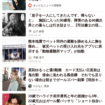
量産に向け高価なガス釜を導入
まいどなニュース情報部
2026.08.08
その頃の中村軒は百貨店に出店し、おくどさんで炊く餡
「息子を一人にしてきたんです、帰らない
では足りなくなっていました。そこでコンピューター制御
と」 施設に入った90歳母、障害のある60歳次
男との暮らしは行き詰まり…【司法書士の現場
でおくどさんと同じように餡が炊けるという高価なガス釜
から】
山下 静香
を導入。ガス釜は、おくどさんの3倍の量の餡を炊くことが
2026.08.08
でき、ボタンを押せば炊いている間にほかの作業もできま
熊本地震でペット同伴の避難を諦める人に胸を
した。これから販路をさらに広げるという状況のなか、量
痛め… 被災ペットの受け入れ先をアプリに表
示する「動物避難所マップ」が始動
産も視野に入れ、父の紹介で菓子の卸をする工場で中村さ
平藤 清刀
んは修業します。
2026.08.08
原則ゆるっと週3勤務 カード支払い日直前は
修業を終えた中村さんは、ガス釜での餡炊きを教えても
鬼出勤 借金に追われる風俗嬢 それでも足り
らい、祖父と父とならんで菓子を作る日々を送ります。こ
ない場合は朝までガールズバー副業【現役キャ
れから売上を増やしていくには百貨店などの出店を増やし
ストに取材】
たかなし 亜妖
ていくしかないという状況のなか、中村さんが将来継ぐこ
2026.08.08
19歳でハライチ岩井勇気と年の差婚から3年、
とを念頭に、これからどうしていくかを家族で話し合いま
22歳元おはガール髪バッサリ「ショート似合い
した。