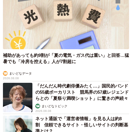
ように、人の人生にも若干影響するもんじゃないかって」
そして大学4年の就職活動の時期に、「お菓子屋さんで働
こうと思ってる」と、父に初めて伝えました。
補助があっても約9割が「夏の電気・ガス代は重い」と回答…猛
暑でも「冷房を控える」人が7割超に
まいどなデータ
2026.08.08
「だんだん時代劇俳優みたく…」国民的バンド
の55歳ボーカリスト 競馬界の57歳レジェンド
らとの「夏祭り満喫ショット」に驚きの声続々
まいどなトピック
2026.08.08
6/11
ネット通販で「運営者情報」を見る人は約8
餡は熱伝導に優れた銅釜で、じっくりと炊き上げます
割 信頼できるサイト・怪しいサイトの判断基
準とは？