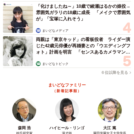
よ。自分の能力で商売ってこんなに変わるもんなんやっ
「化けましたね～」10歳で綾瀬はるかの娘役→
雰囲気ガラリの18歳に成長 「メイクで雰囲気
て。美味しかったって言ってもらって、その上お金がもら
が」「宝塚に入れそう」
えるっていうその流れが嬉しかった」
まいどなメディア
その年のイカ焼きは追加で材料を購入するほど売れて、
両親は「東京キッド」の看板役者 ライダー演
じた42歳元俳優が再婚妻との「ウエディングフ
許されるなら次の年もやりたかったと、商売のおもしろさ
ォト」計画を明言 「センスあるカメラマン求
に目覚めたきっかけを振り返ります。
む」
まいどなトピック
６位以降を見る
まいどなファミリー
（新着記事順）
森岡 浩
ハイヒール・リンゴ
大江 篤
姓氏研究家
漫才師
園田学園女子大学学長