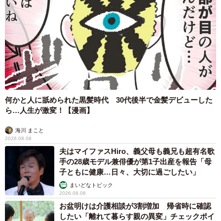
たこと、なにより中村さんがおくどさんの餡炊きを教えて
もらっておきたかったことなどから、おくどさんで炊ける
量に少しずつ縮小していくことになりました。
現在はおくどさんで炊ける餡の量で、会社の規模を設定
しています。効率を良くするために導入していたほかの機
械も、口当たりや食感など美味しいと感じるものは手作り
何かと人に舐められた黒髪時代 30代後半で金髪デビューした
に戻しているうちに、結果的に９割以上が手作りになって
ら…人生が激変！【漫画】
います。
海川 まこと
2026.08.08
夫はマイファスHiro、義父母も義兄も超有名歌
手の28歳モデル兼俳優が第1子出産を報告「母
子ともに健康…日々、大切に過ごしたい」
まいどなトピック
2026.08.08
お盆明けは介護相談が3割増加 帰省時に確認
したい「離れて暮らす親の異変」チェックポイ