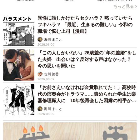
もっと見る
5/11
異性に話しかけたらセクハラ？ 黙っていたら
中村軒の外観
フキハラ？ 「最近、生きるの難しい」令和の
職場で悩む上司【漫画】
そして大学時代にもうひとつ、家業を継ごうと思うきっ
海川 まこと
2026.08.09
かけがありました。それは中村さんが小さい頃から家族で
「この人しかいない」26歳差の“年の差婚”をし
訪れ、レベルがとても高いと思っていた焼き鳥店。高齢の
た夫婦 出会いは？反対する声はなかった？
ご主人が亡くなったため閉業してしまったことでした。
今の思いを聞いた
古川 諭香
「もう食べられへんってなった時、今までにないくらい絶
2026.08.09
「お前さえいなければ金賞取れてた！」高校時
望したんですよ。もっと食べておけばよかったとか、作れ
代の演奏会がトラウマ……責められた学生は楽
へんなりにどうやって作るか教えてもらっといたらよかっ
器修理職人に 10年後再会した因縁の相手から
たとか。結構ボロボロ泣いちゃって…」
思わぬ申し出【漫画】
海川 まこと
2026.08.09
「もしも中村軒がなくなったら、何人かはそういうふうな
思いをしはる人がいるかもしれない。自分がそうであった