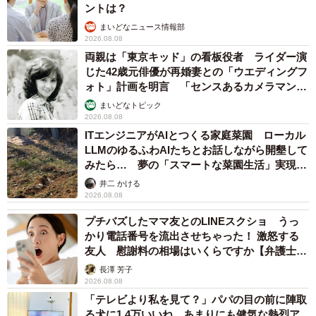
ントは？
まいどなニュース情報部
2026.08.08
両親は「東京キッド」の看板役者 ライダー演
8/11
じた42歳元俳優が再婚妻との「ウエディングフ
ォト」計画を明言 「センスあるカメラマン求
中村軒名物の「麦代餅」と「かつら饅頭」
む」
まいどなトピック
2026.08.08
店を引き継ぐもコロナ禍の渦にのまれる
ITエンジニアがAIとつくる家庭菜園 ローカル
2019年4月、中村さんは父から店を引き継ぎました。
LLMのゆるふわAIたちとお話しながら開墾して
みたら… 夢の「スマートな菜園生活」実現な
るか
「僕の代になったときに、できる範囲を超えてしまう催事
井二 かける
2026.08.08
などはすべてお断りさせていただきました。規模を縮小し
プチバズしたママ友とのLINEスクショ うっ
て自分ができる範囲ですることが、僕には合っている。た
かり電話番号を流出させちゃった！ 激怒する
だ、どうしても売り切れができたりとか、作り直しがなか
友人 慰謝料の相場はいくらですか【弁護士が
なかできなかったりするんでご迷惑がかかるところもある
解説】
長澤 芳子
んですけど」と中村さん。
2026.08.08
「テレビより私を見て？」パパの目の前に陣取
る犬に1.4万いいね あまりにも健気な熱烈ア