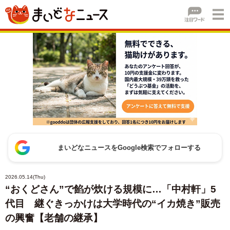
まいどなニュースをGoogle検索でフォローする
2026.05.14(Thu)
“おくどさん”で餡が炊ける規模に…「中村軒」5
代目 継ぐきっかけは大学時代の“イカ焼き”販売
の興奮【老舗の継承】