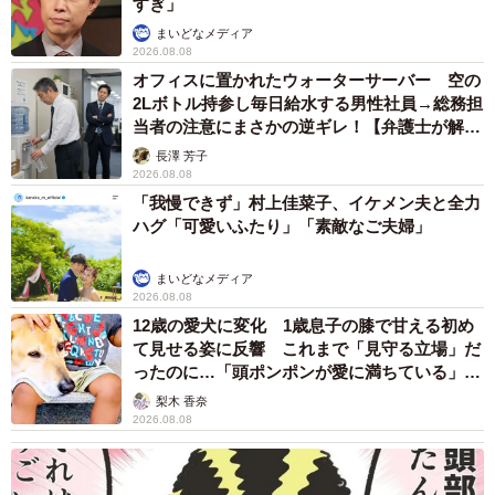
すぎ」
まいどなメディア
2026.08.08
オフィスに置かれたウォーターサーバー 空の
2Lボトル持参し毎日給水する男性社員→総務担
当者の注意にまさかの逆ギレ！【弁護士が解
説】
長澤 芳子
2026.08.08
「我慢できず」村上佳菜子、イケメン夫と全力
ハグ「可愛いふたり」「素敵なご夫婦」
まいどなメディア
2026.08.08
7/11
12歳の愛犬に変化 1歳息子の膝で甘える初め
て見せる姿に反響 これまで「見守る立場」だ
中村軒の全ての餡をつくる餡場
ったのに…「頭ポンポンが愛に満ちている」
「尊…」
梨木 香奈
曽祖父は祖父に「おくどさんだけは続けなさい」と言っ
2026.08.08
ていたこと、父が「ムラはあるが、おくどさんでバチッと
決まったときの餡が一番美味しかったかもしれん」と言っ