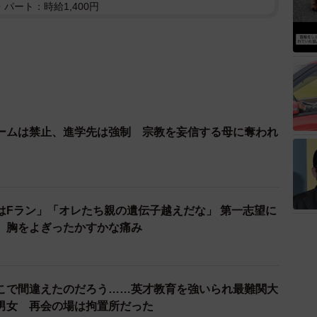
パート：時給1,400円
ームは禁止、進学先は強制 宗教を妄信する母に奪われ
）
はFラン」「オレたち親の遺伝子越えだな」 第一志望に
 胸をよぎったかすかな痛み
こで間違えたのだろう……英才教育を強いられ最難関大
男女 再会の場は拘置所だった