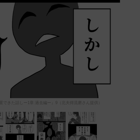
置できた話しー1章:過去編ー』9（北夫得流磨さん提供）