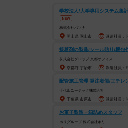
学校法人/大学専用システム集計
NEW
株式会社パソナ
岡山県 岡山市
派遣社員：時
接着剤の製造/シール貼り/梱包
株式会社グロップ 京都オフィス
京都府 宇治市
派遣社員：時給
配管施工管理 発注者側/エチ
千代田ユーテック株式会社
千葉県 市原市
派遣社員：時給
お菓子製造・箱詰めスタッフ
ホリグループ 株式会社ホリ