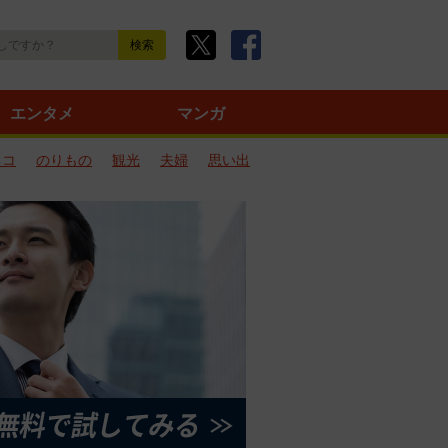
エンタメ
マンガ
ネコ
のりもの
観光
夫婦
思い出