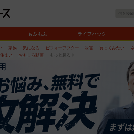
もふもふ
ライフハック
い
家族
気になる
ビフォーアフター
災害
買ってみたい
住まい
おもしろ動画
もっと見る