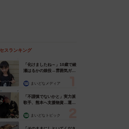
セスランキング
「化けましたね～」10歳で綾
瀬はるかの娘役→雰囲気ガラ
リの18歳に成長 「メイクで
雰囲気が」「宝塚に入れそ
まいどなメディア
う」
「不謹慎でないかと」実力派
歌手、熊本へ支援物資…運搬
トラックの車体デザインにた
めらい 「痛いほど伝わる」
まいどなトピック
「行動され立派」
「そのままにしといてくださ