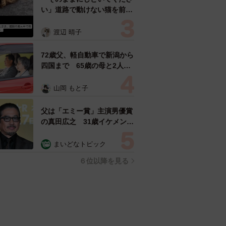
い」道路で動けない猫を前に
返された一言… 懸命に生き
ようとした4日間 「命の重
渡辺 晴子
さはみんな同じ」保護団体代
表の訴え
72歳父、軽自動車で新潟から
四国まで 65歳の母と2人で
3泊4日の旅 パーキングの休
憩まで分刻み… 「大学生で
山岡 もと子
も組まねえよ！」
父は「エミー賞」主演男優賞
の真田広之 31歳イケメン俳
優が長髪ヒゲのワイルド近影
「ガチヒロさんそっくり」
まいどなトピック
「新たな一面もステキ」
６位以降を見る