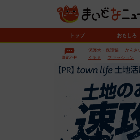
ニ
トップ
おもしろ
ュ
ー
保護犬・保護猫
かんさ
ス
一
くるま
ファッション
覧