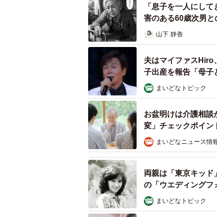
「息子を一人にして
ル・シニア世代とZ世代の婚活・恋
害のある60歳次男
独身ミドル・シニア世代では6人に1
山下 静香
さらに、2割強が「結婚相手・恋人
夫はマイファスHir
い」という人は一定数いるというこ
子出産を報告「母子
まいどなトピック
恋愛はいくつになっても生活に彩り
りよがりの思い込みになっていない
お盆明けは介護相談
やりをもって接することが何歳にな
変」チェックポイン
そんなayatoraさん、LINEス
まいどなニュース情
には、ぶさかわな表情も含めてたまりま
です。
両親は「東京キッド
の「ウエディングフ
（※）「独身ミドル・シニア世代と
まいどなトピック