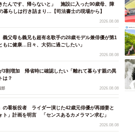
きたんです、帰らないと」 施設に入った90歳母、障
活観」（※）に関するアンケート調査の結果によると、
との暮らしは行き詰まり…【司法書士の現場から】
人が「交際している相手がいる」と回答。
2026.08.08
が欲しい」という結果に。高齢になっても「恋愛をした
o、義父母も義兄も超有名歌手の28歳モデル兼俳優が第1
とがわかりました。
ともに健康…日々、大切に過ごしたい」
2026.08.08
を与えてくれます。ただし、相手あってのものです。独
のか客観的に受け止め、相手の気持ちを感じ取り、思い
が3割増加 帰省時に確認したい「離れて暮らす親の異
っても必要なのかもしれません。
トは？
タンプ『意外と使えるリアル猫シリーズ』リアルな猫たちの中
報部
2026.08.08
せん。Instagramでもイラスト作品を随時アップ中
」の看板役者 ライダー演じた42歳元俳優が再婚妻と
ォト」計画を明言 「センスあるカメラマン求む」
Z世代の婚活・恋活観」（タメニー株式会社）
2026.08.08