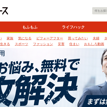
もふもふ
ライフハック
い
家族
気になる
ビフォーアフター
買ってみたい
夫婦
生きる
スポーツ
ファッション
災害
住まい
おもしろ動画