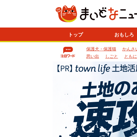
ニ
トップ
おもしろ
ュ
ー
保護犬・保護猫
かんさ
ス
一
思い出
しごと
ともに
覧