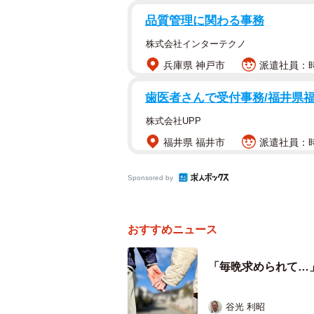
「うちの母も毎朝の散歩で待ち伏せ
品質管理に関わる事務
してると言っていました」
株式会社インターテクノ
投稿には、同様のエピソードも多く
兵庫県 神戸市
派遣社員：時
その後の投稿で「複数人に心配され
歯医者さんで受付事務/福井県
ングは続けるそうです。 お世辞を
株式会社UPP
学歴とか職業に自信があるタイプら
福井県 福井市
派遣社員：時給
ayatoraさんに詳しく話をお聞きし
Sponsored by
愛想が良いタイプなので……
おすすめニュース
――この男性とお母さまのお付き合
「毎晩求められて…
「そうですね、35〜45年くらい前
が、親しくした記憶は無さそうです
谷光 利昭