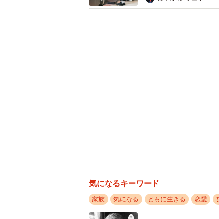
「特に母から愚痴の電話とか無いの
います」
――ayatoraさんはこの男性に対し
「『相手が迷惑そうにしてることに
ただ、今回の投稿に同様の経験をさ
人は多いのだなと。高齢者問わず、
た上で行動していただければ」
◇ ◇
確かに、最近恋愛を楽しんでいるシ
気になるキーワード
家族
気になる
ともに生きる
恋愛
結婚相談所「パートナーエージェント
50～79歳の未婚男女2,403人と、2