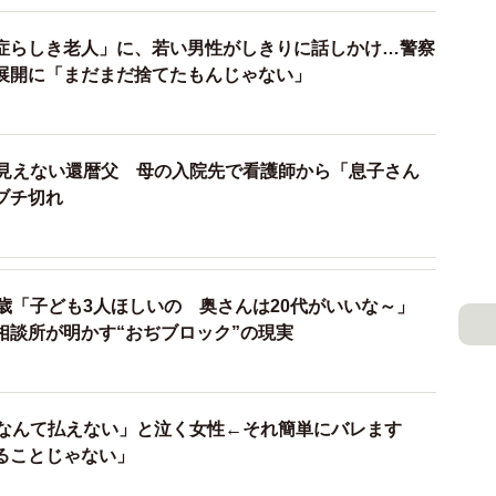
ことを？
症らしき老人」に、若い男性がしきりに話しかけ…警察
展開に「まだまだ捨てたもんじゃない」
思います。誰にでもにこやかに挨拶するタイプなので。
そうです」
のように感じてらっしゃるんでしょうか
か見えない還暦父 母の入院先で看護師から「息子さん
ブチ切れ
の方のお家があって、今までもよく通っていたみたいな
なことは無かったのに、2日連続で早朝にその男性が外
だったそうです。
歳「子ども3人ほしいの 奥さんは20代がいいな～」
相談所が明かす“おぢブロック”の現実
に押しかけられたりもしていて…。
自分の愛想の良さが
が、これがデフォルトだからなかなか直らない…。
近所
方向で動くみたいです」
円なんて払えない」と泣く女性←それ簡単にバレます
ることじゃない」