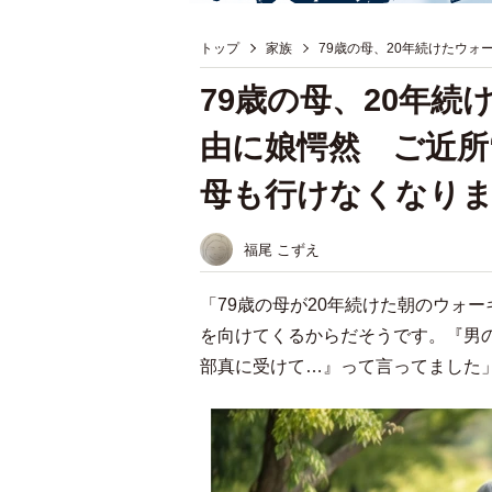
トップ
家族
79歳の母、20年続けたウォ
79歳の母、20年
由に娘愕然 ご近所
母も行けなくなり
福尾 こずえ
「79歳の母が20年続けた朝のウォ
を向けてくるからだそうです。『男
部真に受けて…』って言ってました