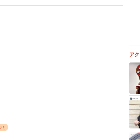
で、たぶんお散歩の時間変えてやり過ごしてるんだと思
てどう思われますか？
気が付かないのは残念かも…』と思ってしまいました。
アク
れた方がとても多かったので、同様の問題を抱えている
恋愛自体は良いと思ってはいるので、相手の感情を慮っ
ニア世代は多く見受けられます。
ひと
」を運営する「タメニー株式会社」が2025年9月に、
0～28歳の未婚男女2,401人を対象に実施した「独身ミド