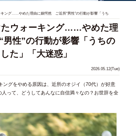
ーキング……やめた理由に娘愕然 ご近所“男性”の行動が影響「うち
続けたウォーキング……やめた理
“男性”の行動が影響「うちの
ました」「大迷惑」
2026.05.12(Tue)
ーキングをやめる原因は、近所のオジイ（70代）が好意
の人って、どうしてあんなに自信満々なの？お世辞を全
」