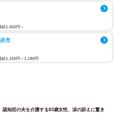
している男性がいて、本当に嫌だから散歩の時間をずら
寄せられました。
給1,450円～
ており、母は外を歩くのが好きなので、日中にウォーキ
福井市
言ってるのは母じゃなくて、その男性の周りの人間です。
しいです」と報告。
1,150円～1,180円
ました。
いは長いのでしょうか
」認知症の夫を介護する83歳女性、涙の訴えに驚き
でしょうか。ただ、ご近所で付き合い自体は長いのです
」