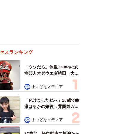
セスランキング
「ウソだろ」体重130kgの女
性芸人オダウエダ植田 大学
時代のほっそり姿に「マジ
で」
まいどなメディア
「化けましたね～」10歳で綾
瀬はるかの娘役→雰囲気ガラ
リの18歳に成長 「メイクで
雰囲気が」「宝塚に入れそ
まいどなメディア
う」
72歳父、軽自動車で新潟から