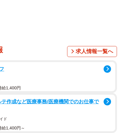
む行動に対して、共感と同情の声が続々とあがりまし
んなら笑顔で挨拶しないぐらいの気持ちが大事」
報
求人情報一覧へ
たい！！お母さん、お疲れ様です……」
フ
されることもありますが、そうではないケースは少なく
給1,400円
ゴルフ仲間の打ち上げ飲み会の帰りに80近いジジイが暗
ルテ作成など医療事務/医療機関でのお仕事で
のにストーカーされて父が駅まで迎えに行ってました」
たのに、そこでじじいが好意を向けてきて行けなくなり
イド
給1,400円～