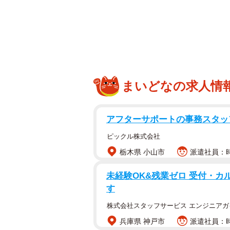
相手にこれ以上、誤解を招かずに済
た。
「興味ない人は褒めないに限る。な
「大迷惑」
まいどなの求人情
「お母さんの趣味を返していただき
アフターサポートの事務スタッ
おばさんになったら「安心」と揶揄
ないようです。
ピックル株式会社
栃木県 小山市
派遣社員：時
「仕事仲間のお婆さん70代未亡人も
がりで手握ってきたんだって」
未経験OK&残業ゼロ 受付・カ
す
「うちの母も、もうおばあちゃんな
「母も喫茶店に行くのが楽しみだっ
株式会社スタッフサービス エンジニアガ
ました」
兵庫県 神戸市
派遣社員：時