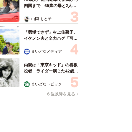
四国まで 65歳の母と2人で
3泊4日の旅 パーキングの休
憩まで分刻み… 「大学生で
山岡 もと子
も組まねえよ！」
「我慢できず」村上佳菜子、
イケメン夫と全力ハグ「可愛
いふたり」「素敵なご夫婦」
まいどなメディア
両親は「東京キッド」の看板
役者 ライダー演じた42歳元
俳優が再婚妻との「ウエディ
ングフォト」計画を明言
まいどなトピック
「センスあるカメラマン求
６位以降を見る
む」