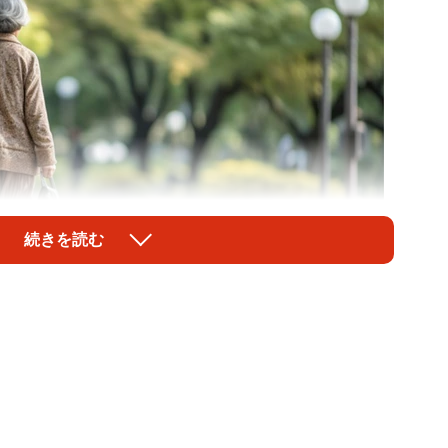
続きを読む
1/1
で生成されたイメージです（Liza5450/stock.adobe.com）
った母について、イラストレーターのayatora（＠
んがThreadsに投稿したところ話題に。