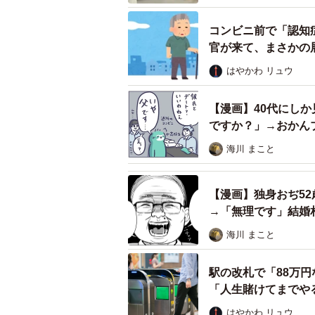
――どうしてその男性はお母さまの
コンビニ前で「認知
官が来て、まさかの
「母は社交的で愛想がいいからだと
本人もモテるタイプだと自覚はある
はやかわ リュウ
――お母さまはこの男性のことをど
【漫画】40代にし
ですか？」→おかん
「母の早朝ウォーキングコースにそ
海川 まこと
んですが、それまであまり会うよう
にいたことが待ち伏せに感じて恐怖
【漫画】独身おぢ52
→「無理です」結婚
ほかにも、電話番号聞かれたり、家
海川 まこと
原因だとはわかってはいるようです
の方みたいなので、とにかく避ける
駅の改札で「88万
「人生賭けてまでや
――その後いかがですか？
はやかわ リュウ