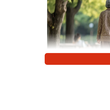
母が散歩中に、気になったこととは？ ※画像はAI
一線を超えたアプローチに辟易してしま
ayatora2008、以下ayatora）さ