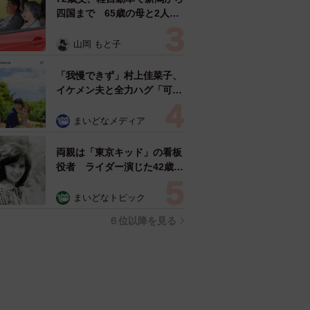
四国まで 65歳の母と2人で
3泊4日の旅 パーキングの休
憩まで分刻み… 「大学生で
山岡 もと子
も組まねえよ！」
「我慢できず」村上佳菜子、
イケメン夫と全力ハグ「可愛
いふたり」「素敵なご夫婦」
まいどなメディア
両親は「東京キッド」の看板
役者 ライダー演じた42歳元
俳優が再婚妻との「ウエディ
ングフォト」計画を明言
まいどなトピック
「センスあるカメラマン求
６位以降を見る
む」