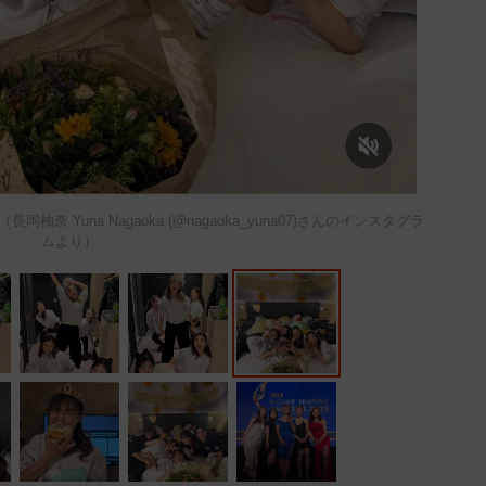
Yuna Nagaoka (@nagaoka_yuna07)さんのインスタグラ
ムより）