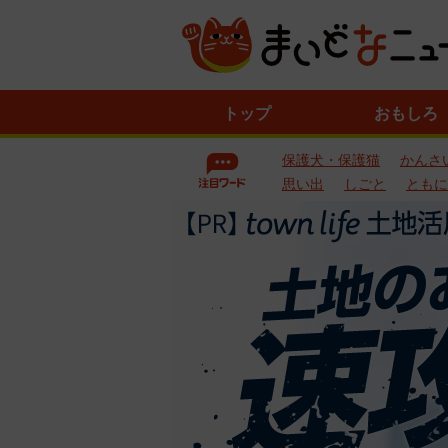
ニ
トップ
おもしろ
ュ
ー
保護犬・保護猫
かんさ
ス
一
思い出
しごと
ともに
覧