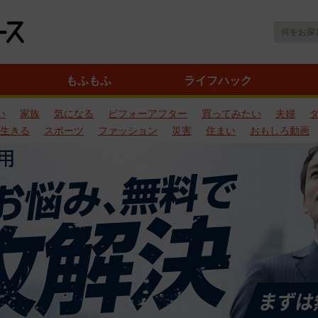
もふもふ
ライフハック
い
家族
気になる
ビフォーアフター
買ってみたい
夫婦
生きる
スポーツ
ファッション
災害
住まい
おもしろ動画