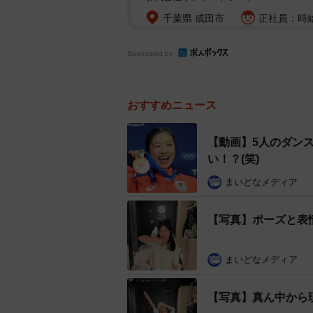
千葉県 成田市
正社員：時給1
Sponsored by
おすすめニュース
【動画】5人のダン
い！？(笑)
まいどなメディア
【写真】ポーズと表
まいどなメディア
【写真】真ん中から