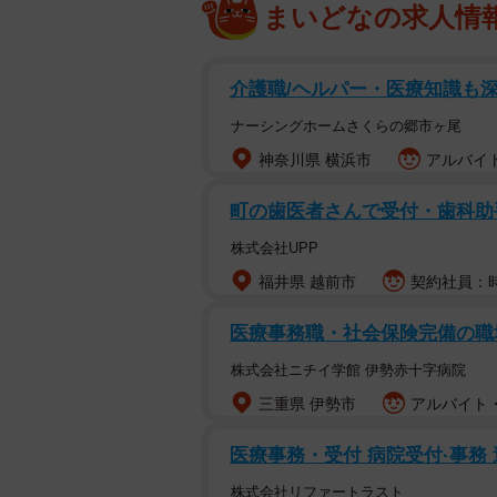
まいどなの求人情
介護職/ヘルパー・医療知識も
ナーシングホームさくらの郷市ヶ尾
神奈川県 横浜市
アルバイト
町の歯医者さんで受付・歯科助
株式会社UPP
福井県 越前市
契約社員：時
医療事務職・社会保険完備の職
株式会社ニチイ学館 伊勢赤十字病院
三重県 伊勢市
アルバイト・
医療事務・受付 病院受付·事務 週
株式会社リファートラスト