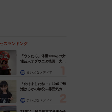
セスランキング
「ウソだろ」体重130kgの女
性芸人オダウエダ植田 大学
時代のほっそり姿に「マジ
で」
まいどなメディア
「化けましたね～」10歳で綾
瀬はるかの娘役→雰囲気ガラ
リの18歳に成長 「メイクで
雰囲気が」「宝塚に入れそ
まいどなメディア
う」
72歳父、軽自動車で新潟から