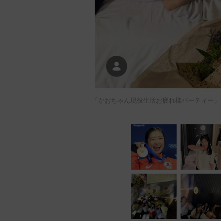
「かおちゃん現役生活お疲れ様パーティー」（長岡柚奈 