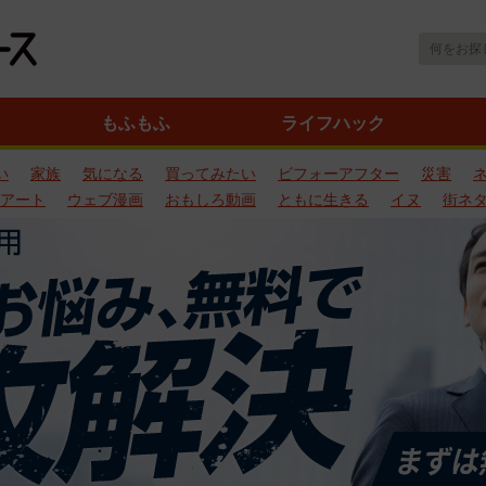
もふもふ
ライフハック
い
家族
気になる
買ってみたい
ビフォーアフター
災害
アート
ウェブ漫画
おもしろ動画
ともに生きる
イヌ
街ネ