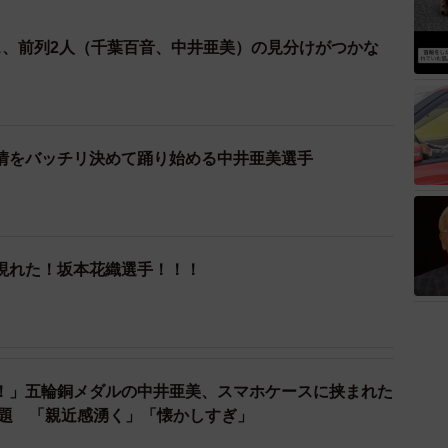
ス、前列2人（千葉百音、中井亜美）の見分けがつかな
情をバッチリ決めて踊り始める中井亜美選手
現れた！坂本花織選手！！！
！」五輪銅メダルの中井亜美、スマホケースに挟まれた
話題 「親近感湧く」「懐かしすぎ」