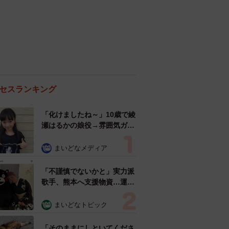
セスランキング
「化けましたね～」10歳で綾
瀬はるかの娘役→雰囲気ガラ
リの18歳に成長 「メイクで
雰囲気が」「宝塚に入れそ
まいどなメディア
う」
「不謹慎でないかと」実力派
歌手、熊本へ支援物資…運搬
トラックの車体デザインにた
めらい 「痛いほど伝わる」
まいどなトピック
「行動され立派」
「そのままにしといてくださ