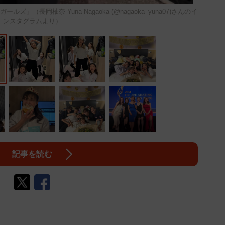
ズ」（長岡柚奈 Yuna Nagaoka (@nagaoka_yuna07)さんのイ
ンスタグラムより）
記事を読む