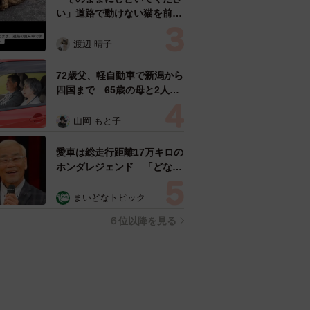
い」道路で動けない猫を前に
返された一言… 懸命に生き
ようとした4日間 「命の重
渡辺 晴子
さはみんな同じ」保護団体代
表の訴え
72歳父、軽自動車で新潟から
四国まで 65歳の母と2人で
3泊4日の旅 パーキングの休
憩まで分刻み… 「大学生で
山岡 もと子
も組まねえよ！」
愛車は総走行距離17万キロの
ホンダレジェンド 「どなた
か欲しい方が居たら」 大御
所漫才師が譲渡の意向
まいどなトピック
６位以降を見る