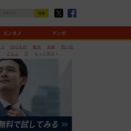
エンタメ
マンガ
ネコ
のりもの
観光
夫婦
思い出
タ
グルメ
IT
もっと見る