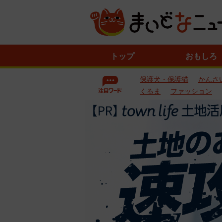
ニ
トップ
おもしろ
ュ
ー
保護犬・保護猫
かんさ
ス
一
くるま
ファッション
覧