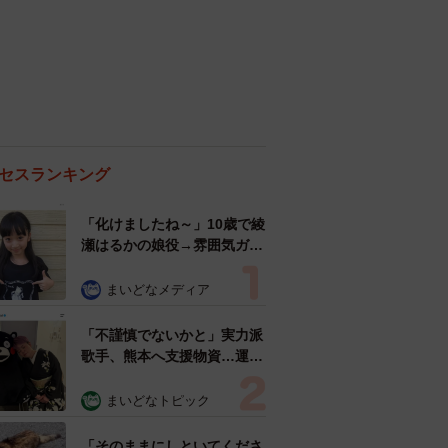
セスランキング
「化けましたね～」10歳で綾
瀬はるかの娘役→雰囲気ガラ
リの18歳に成長 「メイクで
雰囲気が」「宝塚に入れそ
まいどなメディア
う」
「不謹慎でないかと」実力派
歌手、熊本へ支援物資…運搬
トラックの車体デザインにた
めらい 「痛いほど伝わる」
まいどなトピック
「行動され立派」
「そのままにしといてくださ