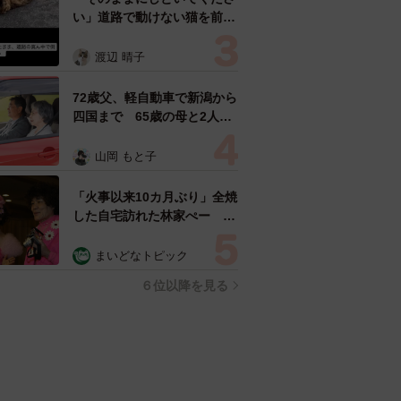
い」道路で動けない猫を前に
返された一言… 懸命に生き
ようとした4日間 「命の重
渡辺 晴子
さはみんな同じ」保護団体代
表の訴え
72歳父、軽自動車で新潟から
四国まで 65歳の母と2人で
3泊4日の旅 パーキングの休
憩まで分刻み… 「大学生で
山岡 もと子
も組まねえよ！」
「火事以来10カ月ぶり」全焼
した自宅訪れた林家ぺー 内
装も壁も取り払われスケルト
ン状態の部屋に呆然
まいどなトピック
６位以降を見る