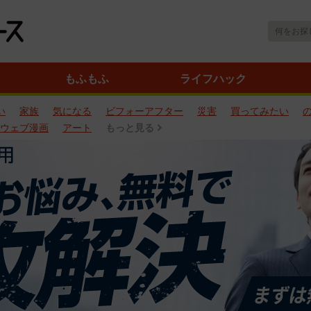
もふもふ
ライフハック
い
家族
気になる
ビフォーアフター
災害
買ってみたい
ウェブ漫画
アート
もっと見る