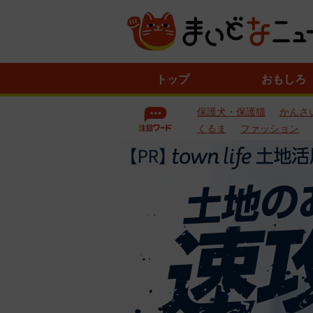
ニ
トップ
おもしろ
ュ
ー
保護犬・保護猫
かんさ
ス
一
くるま
ファッション
覧