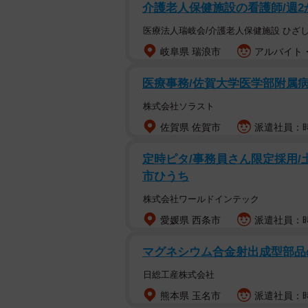
介護老人保健施設の看護師/週2
医療法人瑞岐会/介護老人保健施設 ひざ
岐阜県 瑞浪市
アルバイト・
医療事務/佐賀大学医学部附属病
株式会社ソラスト
佐賀県 佐賀市
派遣社員：時
定時ピタ/事務員さん限定採用/土
市ひうち
株式会社ワールドインテック
愛媛県 西条市
派遣社員：時給
マグネシウム合金射出成型部品の
日総工産株式会社
熊本県 玉名市
派遣社員：時