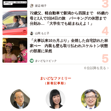
体代表の訴え
渡辺 晴子
72歳父、軽自動車で新潟から四国まで 65歳の
母と2人で3泊4日の旅 パーキングの休憩まで
分刻み… 「大学生でも組まねえよ！」
山岡 もと子
「火事以来10カ月ぶり」全焼した自宅訪れた林
家ぺー 内装も壁も取り払われスケルトン状態
の部屋に呆然
まいどなトピック
６位以降を見る
まいどなファミリー
（新着記事順）