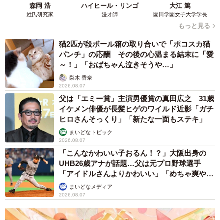
森岡 浩
ハイヒール・リンゴ
大江 篤
姓氏研究家
漫才師
園田学園女子大学学長
もっと見る
猫2匹が段ボール箱の取り合いで「ポコスカ猫
パンチ」の応酬 その後の心温まる結末に「愛
～！」「おばちゃん泣きそうや…」
梨木 香奈
2026.08.07
父は「エミー賞」主演男優賞の真田広之 31歳
イケメン俳優が長髪ヒゲのワイルド近影「ガチ
ヒロさんそっくり」「新たな一面もステキ」
まいどなトピック
2026.08.07
「こんなかわいい子おるん！？」大阪出身の
UHB26歳アナが話題…父は元プロ野球選手
「アイドルさんよりかわいい」「めちゃ爽や
か」
まいどなメディア
2026.08.07