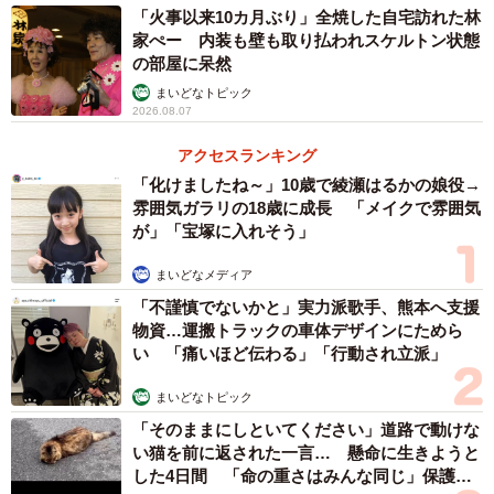
「火事以来10カ月ぶり」全焼した自宅訪れた林
家ぺー 内装も壁も取り払われスケルトン状態
の部屋に呆然
まいどなトピック
2026.08.07
アクセスランキング
「化けましたね～」10歳で綾瀬はるかの娘役→
雰囲気ガラリの18歳に成長 「メイクで雰囲気
が」「宝塚に入れそう」
まいどなメディア
「不謹慎でないかと」実力派歌手、熊本へ支援
物資…運搬トラックの車体デザインにためら
い 「痛いほど伝わる」「行動され立派」
まいどなトピック
「そのままにしといてください」道路で動けな
い猫を前に返された一言… 懸命に生きようと
した4日間 「命の重さはみんな同じ」保護団