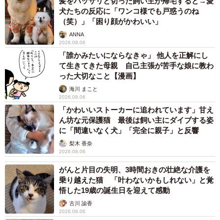
髪をバッサリと切った飼い主が帰宅すると→愛
犬たちの反応に「ワンコ様でも戸惑うのね
（笑）」「困り顔がかわいい」
ANNA
2026.08.06
「誰かみたいにならなきゃ」 他人を正解にし
て生きてきた母親 自己主張が苦手な娘に教わ
った大切なこと【漫画】
海川 まこと
2026.08.06
「かわいいストーカーに追われています」甘え
ん坊な元保護猫 最後は飼い主にダイブする姿
に「間違いなく犬」「完全に親子」と反響
梨木 香奈
2026.08.06
がんと片目の失明、3時間おきの壮絶な介護を
乗り越えた猫 「叶わないかもしれない」と覚
悟した19歳の誕生日を迎えて感動
古川 諭香
2026.08.06