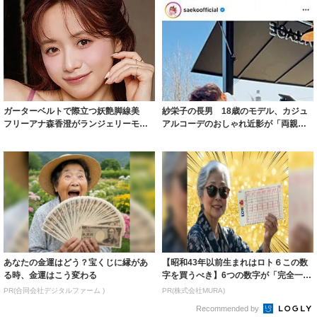
ガーターベルトで際立つ妖艶脚線美
紗栄子の長男 18歳のモデル、カジュ
フリーアナ森香澄がランジェリーモデ
アルコーデのおしゃれ近影が「両親の
ルに ｢PE...
いいとこ取...
あなたの金運はどう？宝くじに縁があ
【昭和43年以前生まれはロト６この数
る時、金運はこう変わる
字を買うべき】6つの数字が「完全一
致」する方...
PR(合同会社デジタルファーム )
PR(株式会社MURA)
Recommended by