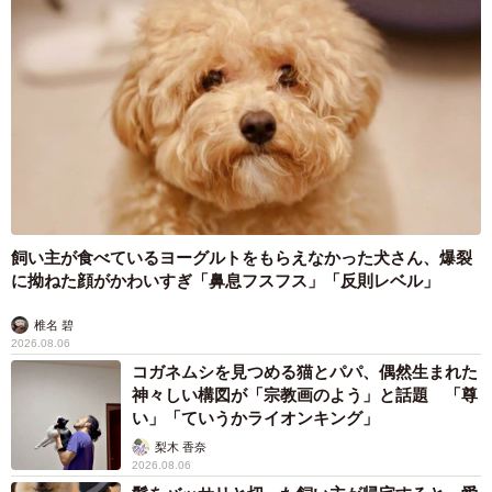
飼い主が食べているヨーグルトをもらえなかった犬さん、爆裂
に拗ねた顔がかわいすぎ「鼻息フスフス」「反則レベル」
椎名 碧
2026.08.06
コガネムシを見つめる猫とパパ、偶然生まれた
神々しい構図が「宗教画のよう」と話題 「尊
い」「ていうかライオンキング」
梨木 香奈
2026.08.06