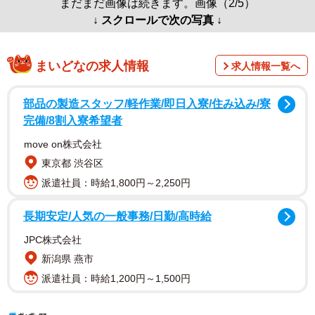
まだまだ画像は続きます。画像（2/5）
↓ スクロールで次の写真 ↓
まいどなの求人情報
求人情報一覧へ
部品の製造スタッフ/軽作業/即日入寮/住み込み/寮
完備/8割入寮希望者
move on株式会社
東京都 渋谷区
派遣社員：時給1,800円～2,250円
長期安定/人気の一般事務/日勤/高時給
JPC株式会社
新潟県 燕市
派遣社員：時給1,200円～1,500円