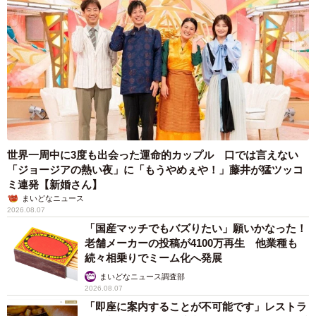
世界一周中に3度も出会った運命的カップル 口では言えない
「ジョージアの熱い夜」に「もうやめぇや！」藤井が猛ツッコ
ミ連発【新婚さん】
まいどなニュース
2026.08.07
「国産マッチでもバズりたい」願いかなった！
老舗メーカーの投稿が4100万再生 他業種も
続々相乗りでミーム化へ発展
まいどなニュース調査部
2026.08.07
「即座に案内することが不可能です」レストラ