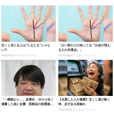
宝くじ当たる人は“たまたま”じゃな
「占い師だけが知ってる〝お金が増え
い?!
る人の共通点〟」
PR(合同会社デジタルファーム )
PR(合同会社デジタルファーム )
「一瞬誰かと…」彦摩呂、30キロ近く
【当選した人が暴露】宝くじ運が動く
減量した姿に反響 既製品の防護服が
時、必ずある前触れ
着られると...
PR(合同会社デジタルファーム )