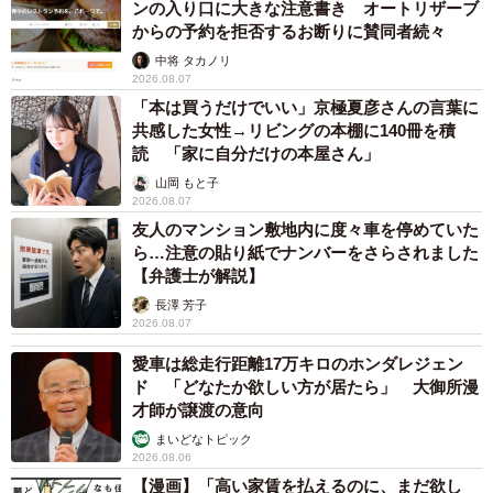
ンの入り口に大きな注意書き オートリザーブ
からの予約を拒否するお断りに賛同者続々
中将 タカノリ
2026.08.07
「本は買うだけでいい」京極夏彦さんの言葉に
共感した女性→リビングの本棚に140冊を積
読 「家に自分だけの本屋さん」
山岡 もと子
2026.08.07
友人のマンション敷地内に度々車を停めていた
ら…注意の貼り紙でナンバーをさらされました
【弁護士が解説】
長澤 芳子
2026.08.07
愛車は総走行距離17万キロのホンダレジェン
ド 「どなたか欲しい方が居たら」 大御所漫
才師が譲渡の意向
まいどなトピック
2026.08.06
【漫画】「高い家賃を払えるのに、まだ欲し