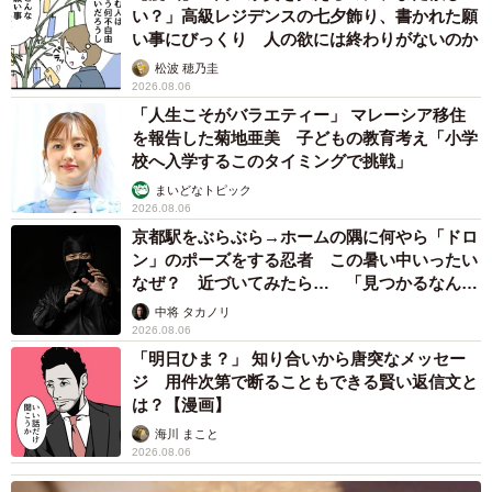
い？」高級レジデンスの七夕飾り、書かれた願
い事にびっくり 人の欲には終わりがないのか
松波 穂乃圭
2026.08.06
「人生こそがバラエティー」 マレーシア移住
を報告した菊地亜美 子どもの教育考え「小学
校へ入学するこのタイミングで挑戦」
まいどなトピック
2026.08.06
京都駅をぶらぶら→ホームの隅に何やら「ドロ
ン」のポーズをする忍者 この暑い中いったい
なぜ？ 近づいてみたら… 「見つかるなんて
未熟」
中将 タカノリ
2026.08.06
「明日ひま？」 知り合いから唐突なメッセー
ジ 用件次第で断ることもできる賢い返信文と
は？【漫画】
海川 まこと
2026.08.06