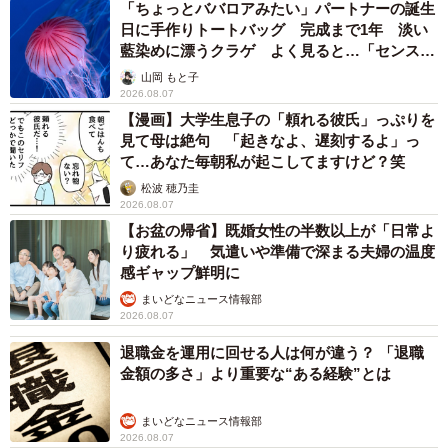
「ちょっとババロアみたい」パートナーの誕生
日に手作りトートバッグ 完成まで1年 淡い
藍染めに漂うクラゲ よく見ると…「センスす
ごい」
山岡 もと子
2026.08.07
【漫画】大学生息子の「頼れる彼氏」っぷりを
見て母は絶句 「起きなよ、遅刻するよ」っ
て…あなた毎朝私が起こしてますけど？笑
松波 穂乃圭
2026.08.07
【お盆の帰省】既婚女性の半数以上が「日常よ
り疲れる」 気遣いや準備で深まる夫婦の温度
感ギャップ鮮明に
まいどなニュース情報部
2026.08.07
退職金を運用に回せる人は何が違う？ 「退職
金額の多さ」より重要な“ある経験”とは
まいどなニュース情報部
2026.08.07