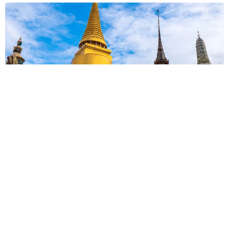
タイの電車の中で見た優先席のマーク 子ども、妊娠、けが
人、お年寄り… 一つだけ謎のものが！？「だから黄色なんで
すね」
中将 タカノリ
2026.08.06
【物価高が直撃】お盆帰省「予定なし」が約半
数 新幹線・高速バスの「使い分け」が鮮明に
まいどなニュース情報部
2026.08.06