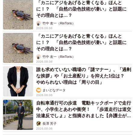
「カニにアジをあげると青くなる」ほんと
に！？ 「自然の染色技術が凄い」と話題に
その理由とは…？
竹中 友一（RinToris）
2026.08.06
「カニにアジをあげると青くなる」ほんと
に！？ 「自然の染色技術が凄い」と話題に
その理由とは…？
竹中 友一（RinToris）
2026.08.06
誰も求めていない職場の「謎マナー」、「過剰
な挨拶」や「お土産配り」を抑えた1位は？
やめられない理由は「周りの目」
まいどなデータ
2026.08.06
自転車通行可の歩道 電動キックボードで走行
中、小学生とあわや衝突！ 「歩道走行は道交
法違反でしょ」と指摘されました【弁護士が解
説】
長澤 芳子
2026.08.06