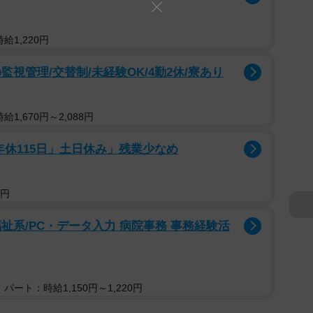
給1,220円
視管理/交替制/未経験OK/4勤2休/寮あり
1,670円～2,088円
年休115日」土日休み」残業少なめ
5円
祉系/PC・データ入力 病院事務 事務経験活
パート：時給1,150円～1,220円