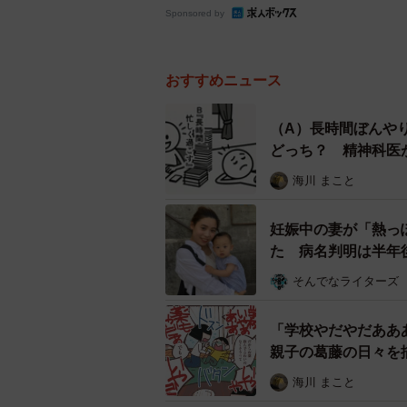
Sponsored by
おすすめニュース
（A）長時間ぼんや
どっち？ 精神科医
画】
海川 まこと
妊娠中の妻が「熱っ
た 病名判明は半年
そんでなライターズ
「学校やだやだああ
親子の葛藤の日々を
海川 まこと