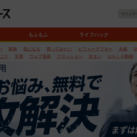
もふもふ
ライフハック
い
家族
気になる
買ってみたい
ビフォーアフター
夫婦
ごと
災害
ウェブ漫画
ファッション
住まい
おもしろ動画