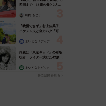
四国まで 65歳の母と2人で
3泊4日の旅 パーキングの休
憩まで分刻み… 「大学生で
山岡 もと子
も組まねえよ！」
「我慢できず」村上佳菜子、
イケメン夫と全力ハグ「可愛
いふたり」「素敵なご夫婦」
まいどなメディア
両親は「東京キッド」の看板
役者 ライダー演じた42歳元
俳優が再婚妻との「ウエディ
ングフォト」計画を明言
まいどなトピック
「センスあるカメラマン求
６位以降を見る
む」