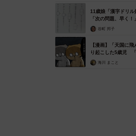
11歳娘「漢字ドリ
「次の問題、早く！
やすい」
谷町 邦子
【漫画】「天国に飛
り起こした5歳児 
た！」
海川 まこと