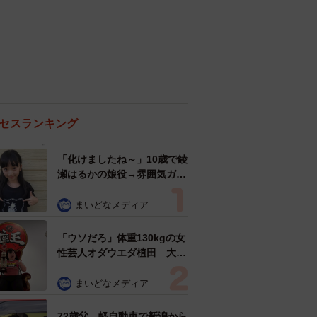
セスランキング
「化けましたね～」10歳で綾
瀬はるかの娘役→雰囲気ガラ
リの18歳に成長 「メイクで
雰囲気が」「宝塚に入れそ
まいどなメディア
う」
「ウソだろ」体重130kgの女
性芸人オダウエダ植田 大学
時代のほっそり姿に「マジ
で」
まいどなメディア
72歳父、軽自動車で新潟から