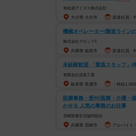
旭化成アミダス株式会社
大分県 大分市
派遣社員：時
機械オペレーター/製造ラインの監
株式会社グロップ1
兵庫県 姫路市
派遣社員：時給
未経験歓迎 「製造スタッフ」/
有限会社浅美工業
岐阜県 美濃市
：時給1,06
医療事務・受付/医療・介護・福
かせる 人気の事務のお仕事
尼崎医療生活協同組合
兵庫県 尼崎市
アルバイト・