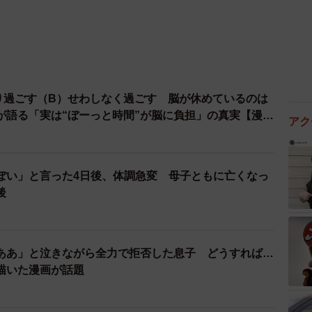
り過ごす（B）せわしなく過ごす 脳が休めているのは
が語る「実は“ぼーっと時間”が脳に負担」の真実【漫
アク
ぽい」と言った4日後、体調急変 母子ともに亡くなっ
後
ああ」と泣きながら全力で拒否した息子 どうすれば…
描いた漫画が話題