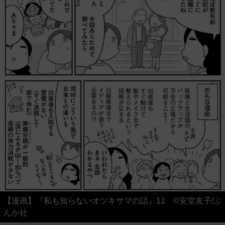
【漫画】『私も知らないオツキサマの話』11 ©安堂友子/ぶ
んか社