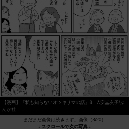
【漫画】『私も知らないオツキサマの話』8 ©安堂友子/ぶ
んか社
まだまだ画像は続きます。画像（8/20）
↓ スクロールで次の写真 ↓