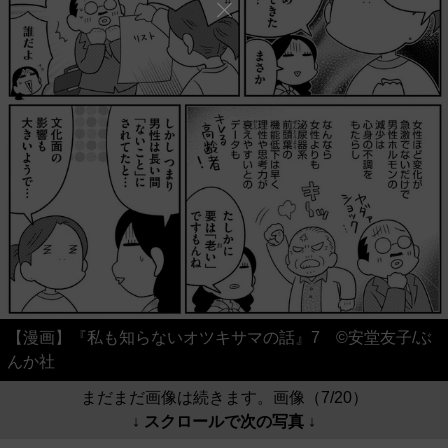
【漫画】『私も知らないオツキサマの話』7 ©安堂友子/ぶ
んか社
まだまだ画像は続きます。画像（7/20）
↓ スクロールで次の写真 ↓