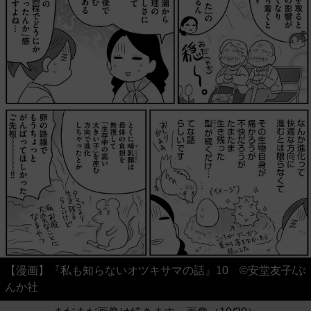
【漫画】『私も知らないオツキサマの話』10 ©安堂友子/ぶ
んか社