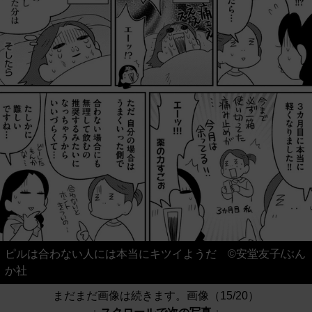
ピルは合わない人には本当にキツイようだ ©安堂友子/ぶん
か社
まだまだ画像は続きます。画像（15/20）