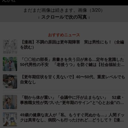
まだまだ画像は続きます。画像（3/20）
↓ スクロールで次の写真 ↓
おすすめニュース
【漫画】不調の原因は更年期障害 実は男性にも！（全編
を読む）
「〇〇社の部長」肩書きを失う日が来る…定年を意識した
50代男性の不安 「老後うつ」を防ぐ鍵は【社会福祉士が
解説】
【更年期症状を甘く見ないで】40〜50代、重度レベルでも
自覚なし
「朝から体が重い」「会議中に汗が止まらない」 52歳・
事務職女性が気づいた“更年期のサイン”と“心とお金”の備
え方【専門家が解説】
49歳の健康な友人が「私、もうすぐ死ぬかも…」人間ドッ
クは異常なし、病院へも行ったけれど…どうして？【漫
画】