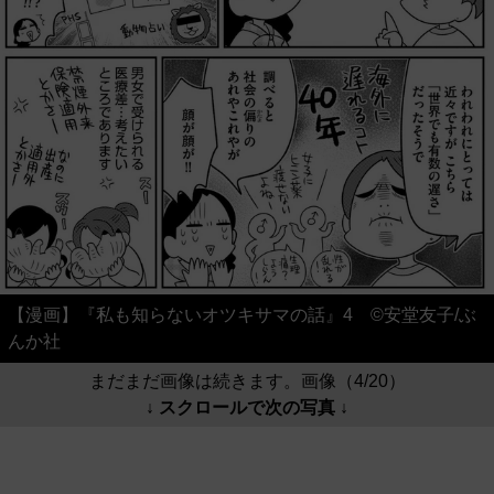
【漫画】『私も知らないオツキサマの話』4 ©安堂友子/ぶ
んか社
まだまだ画像は続きます。画像（4/20）
↓ スクロールで次の写真 ↓