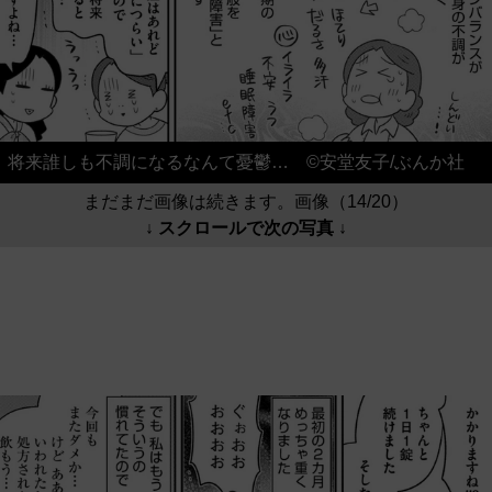
将来誰しも不調になるなんて憂鬱… ©安堂友子/ぶんか社
まだまだ画像は続きます。画像（14/20）
↓ スクロールで次の写真 ↓