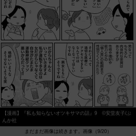
【漫画】『私も知らないオツキサマの話』9 ©安堂友子/ぶ
んか社
まだまだ画像は続きます。画像（9/20）