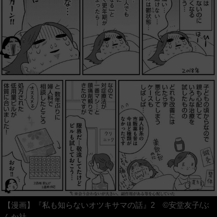
【漫画】『私も知らないオツキサマの話』2 ©安堂友子/ぶ
んか社