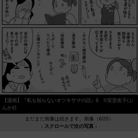
【漫画】『私も知らないオツキサマの話』6 ©安堂友子/ぶ
んか社
まだまだ画像は続きます。画像（6/20）
↓ スクロールで次の写真 ↓