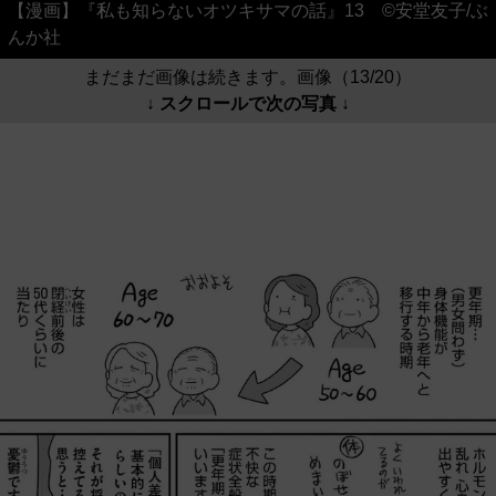
【漫画】『私も知らないオツキサマの話』13 ©安堂友子/ぶ
んか社
まだまだ画像は続きます。画像（13/20）
↓ スクロールで次の写真 ↓