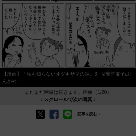
【漫画】『私も知らないオツキサマの話』3 ©安堂友子/ぶ
んか社
まだまだ画像は続きます。画像（1/20）
↓ スクロールで次の写真 ↓
記事を読む