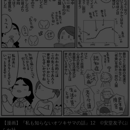
【漫画】『私も知らないオツキサマの話』12 ©安堂友子/ぶ
んか社