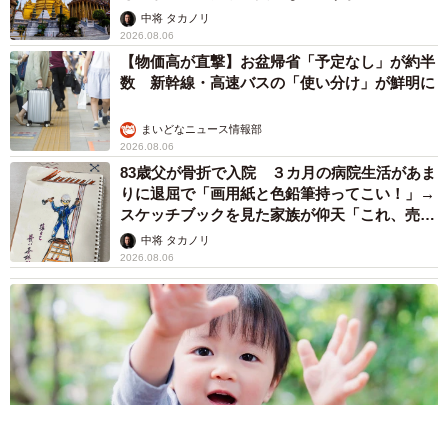
中将 タカノリ
2026.08.06
【物価高が直撃】お盆帰省「予定なし」が約半
数 新幹線・高速バスの「使い分け」が鮮明に
まいどなニュース情報部
2026.08.06
83歳父が骨折で入院 ３カ月の病院生活があま
りに退屈で「画用紙と色鉛筆持ってこい！」→
スケッチブックを見た家族が仰天「これ、売れ
ますよ…」
中将 タカノリ
2026.08.06