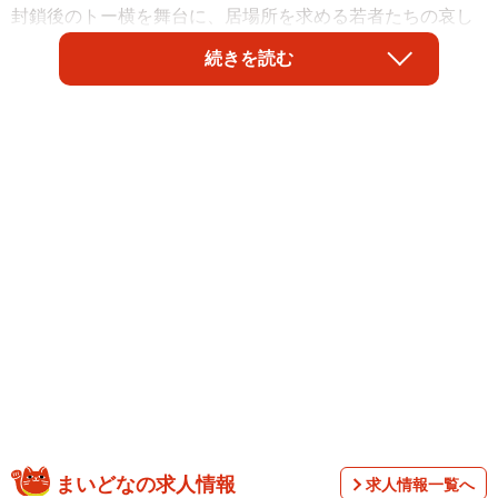
封鎖後のトー横を舞台に、居場所を求める若者たちの哀し
き彷徨を描いた映画『東京逃避行』。行き場のない少女た
続きを読む
ちを歌舞伎町に誘い込む日和を、池田朱那（24）が演じて
いる。
2/7
まいどなの求人情報
求人情報一覧へ
『東京逃避行』主演の池田朱那（撮影：石井隼人）