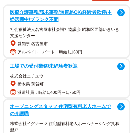
医療介護事務/請求事務/無資格OK/経験者歓迎/主
婦活躍中/ブランク不問
社会福祉法人名古屋市社会福祉協議会 昭和区西部いきいき
支援センター
愛知県 名古屋市
アルバイト・パート：時給1,160円
工場での受付業務/未経験者歓迎
株式会社ニチユウ
栃木県 芳賀町
脚本を手に取るのも嫌に
派遣社員：時給1,400円～1,750円
暴力的な父親から逃れるために歌舞伎町で生きる日和
オープニングスタッフ 住宅型有料老人ホームで
は、“界隈バースト”を名乗ってSNS上で自伝的小説を公開。
の介護職
それに引き寄せられて歌舞伎町を訪れる少女たちを搾取の
株式会社イグナーツ 住宅型有料老人ホームナーシング笑和
生贄にしていく。孤独を抱える女子高生・飛鳥（寺本莉
越戸