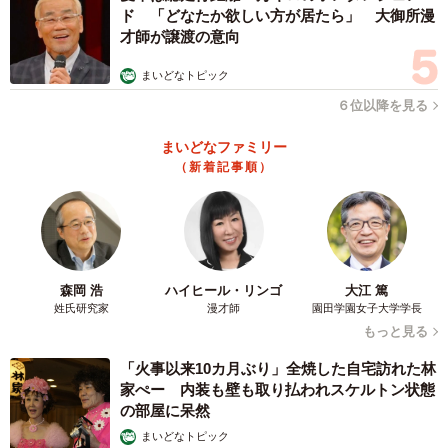
ド 「どなたか欲しい方が居たら」 大御所漫
「役者としてはこれ以上ないありがたい経験をさせていた
才師が譲渡の意向
だきました。“特級呪物”がこんなにも愛おしいものに変わる
まいどなトピック
とは…」
６位以降を見る
ユーモアを交えつつ、池田は苦しみ悩み抜いたあの時間を
まいどなファミリー
噛みしめていた。
（新着記事順）
森岡 浩
ハイヒール・リンゴ
大江 篤
姓氏研究家
漫才師
園田学園女子大学学長
もっと見る
「火事以来10カ月ぶり」全焼した自宅訪れた林
家ぺー 内装も壁も取り払われスケルトン状態
の部屋に呆然
まいどなトピック