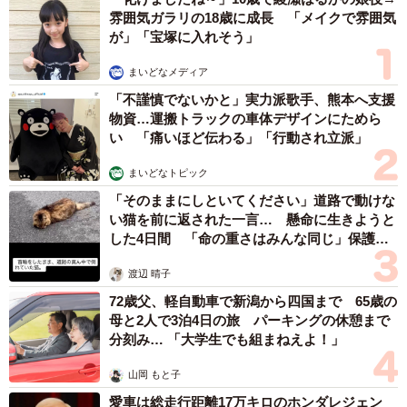
って生きてきた日和の弱さが飛鳥にバレて、初めて他人に
雰囲気ガラリの18歳に成長 「メイクで雰囲気
心の底を見透かされた気がした。そう思った瞬間に閉ざし
が」「宝塚に入れそう」
ていたものが、私としても我慢していたものが一気に爆
まいどなメディア
発。笑っていなければいけないのに涙が止まらないなんて
「不謹慎でないかと」実力派歌手、熊本へ支援
初めての感覚でした」
物資…運搬トラックの車体デザインにためら
い 「痛いほど伝わる」「行動され立派」
深夜の歌舞伎町での撮影も迫真性が補完されたような気が
まいどなトピック
した。
「そのままにしといてください」道路で動けな
い猫を前に返された一言… 懸命に生きようと
「夜の歌舞伎町ならではの異質な雰囲気を肌で感じながら
した4日間 「命の重さはみんな同じ」保護団
体代表の訴え
演じるリアリティ。『ここにいていいのだろうか？』とい
渡辺 晴子
う日和の葛藤や迷い、その全部を本物の感情として放出す
72歳父、軽自動車で新潟から四国まで 65歳の
る事が出来た」
母と2人で3泊4日の旅 パーキングの休憩まで
分刻み… 「大学生でも組まねえよ！」
都内で実施された公開初日舞台挨拶のチケットは完売。撮
山岡 もと子
影の日々を懐かしんで感涙する一幕も。
愛車は総走行距離17万キロのホンダレジェン