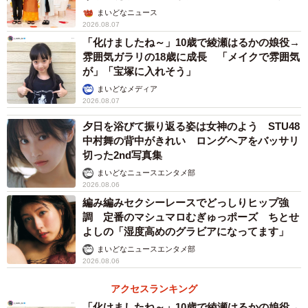
ん】
まいどなニュース
2026.08.07
「化けましたね～」10歳で綾瀬はるかの娘役→
雰囲気ガラリの18歳に成長 「メイクで雰囲気
が」「宝塚に入れそう」
まいどなメディア
2026.08.07
3/7
夕日を浴びて振り返る姿は女神のよう STU48
中村舞の背中がきれい ロングヘアをバッサリ
満員御礼『東京逃避行』舞台挨拶での一コマ（撮影：石井隼人）
切った2nd写真集
まいどなニュースエンタメ部
歌舞伎町で涙止まらず
2026.08.06
編み編みセクシーレースでどっしりヒップ強
飛鳥から「ここから逃げよう！」と手を引かれる劇中シー
調 定番のマシュマロむぎゅっポーズ ちとせ
ンでは、本番前から涙が溢れて止まらなかったという。
よしの「湿度高めのグラビアになってます」
まいどなニュースエンタメ部
「秋葉恋監督からは『笑って欲しい』という演出があった
2026.08.06
ので私としては笑っているつもりが、涙が止まらずに歪な
アクセスランキング
笑顔になっています」と照れながら「歌舞伎町で虚勢を張
「化けましたね～」10歳で綾瀬はるかの娘役→