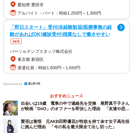
緒）と運命的に出会うまでは…。
愛知県 豊田市
アルバイト・パート：時給1,250円～1,300円
「出来る限り心からの衝動で、弱さも強さもグチャグチャ
になろうが、自分自身が壊れるくらいまですべてを出し切
「即日スタート」受付/未経験歓迎/医療事務の経
験があればOK!健診受付!残業なしで働きやすい
るような役を演じてみたい。その願望が今回、叶いまし
NEW
た」
パーソルテンプスタッフ株式会社
無事に作品が完成し、劇場公開が始まった今でこそ池田は
東京都 新宿区
手応えを語る。だが撮影中は、脚本を“特級呪物”と命名して
派遣社員：時給1,600円～1,650円
しまう程に苦しんだらしい。
Sponsored by
日和というキャラクターを膨らますために、歌舞伎町で若
おすすめニュース
者たちの支援を行う団体に取材。実際のケースや問題の背
出会いは19歳 電車の中で連絡先を交換 尾野真千子さん
景を探り、納得するまで役作りに時間を費やした。
が映画「DitO」のオファーを即決した理由 「友達や恋人
を通り越して身内のよう。腐れ縁ね」
賛否は覚悟 元AKB田野優花が性欲を持て余す女子高生役
「想像だけでは説得力に欠けるし、嘘になる。日和のセリ
に挑んだ理由 「今の私を最大限全て出し切った」
フ一つ取っても嘘のない映画にしたくて自発的に話を聞き