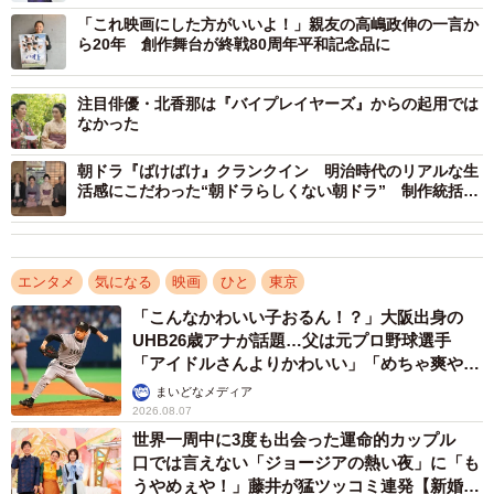
に行きました。そこから得たものをベースに、映画では語
「これ映画にした方がいいよ！」親友の高嶋政伸の一言か
ら20年 創作舞台が終戦80周年平和記念品に
られない日和の家庭環境やトー横を訪れるまでの背景を膨
らませたり、日和としての日記を書いたりしました」
注目俳優・北香那は『バイプレイヤーズ』からの起用では
なかった
家庭内暴力、オーバードーズ、売春、裏切り。綿密なリサ
朝ドラ『ばけばけ』クランクイン 明治時代のリアルな生
ーチによって「深いところまで日和と一緒に生きる事がで
活感にこだわった“朝ドラらしくない朝ドラ” 制作統括が
きた」半面、非情な現実の数々を目の当たりにして心がす
語る意気込み
り減っていたのもまた事実。
エンタメ
気になる
映画
ひと
東京
日和が置かれたシビアな状況に「撮影中は心が苦しくなる
「こんなかわいい子おるん！？」大阪出身の
時もあって、途中から台本を読むのも手に持つのも嫌にな
UHB26歳アナが話題…父は元プロ野球選手
りました」
「アイドルさんよりかわいい」「めちゃ爽や
か」
まいどなメディア
2026.08.07
世界一周中に3度も出会った運命的カップル
口では言えない「ジョージアの熱い夜」に「も
うやめぇや！」藤井が猛ツッコミ連発【新婚さ