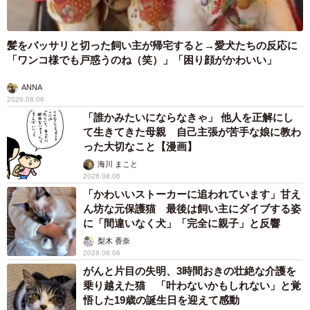
髪をバッサリと切った飼い主が帰宅すると→愛犬たちの反応に
「ワンコ様でも戸惑うのね（笑）」「困り顔がかわいい」
ANNA
2026.08.06
「誰かみたいにならなきゃ」 他人を正解にし
て生きてきた母親 自己主張が苦手な娘に教わ
った大切なこと【漫画】
海川 まこと
2026.08.06
「かわいいストーカーに追われています」甘え
ん坊な元保護猫 最後は飼い主にダイブする姿
に「間違いなく犬」「完全に親子」と反響
梨木 香奈
2026.08.06
がんと片目の失明、3時間おきの壮絶な介護を
乗り越えた猫 「叶わないかもしれない」と覚
悟した19歳の誕生日を迎えて感動