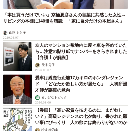
「本は買うだけでいい」京極夏彦さんの言葉に共感した女性→
リビングの本棚に140冊を積読 「家に自分だけの本屋さん」
山岡 もと子
2026.08.07
友人のマンション敷地内に度々車を停めていた
ら…注意の貼り紙でナンバーをさらされました
【弁護士が解説】
長澤 芳子
2026.08.07
愛車は総走行距離17万キロのホンダレジェン
ド 「どなたか欲しい方が居たら」 大御所漫
才師が譲渡の意向
まいどなトピック
2026.08.06
【漫画】「高い家賃を払えるのに、まだ欲し
い？」高級レジデンスの七夕飾り、書かれた願
い事にびっくり 人の欲には終わりがないのか
松波 穂乃圭