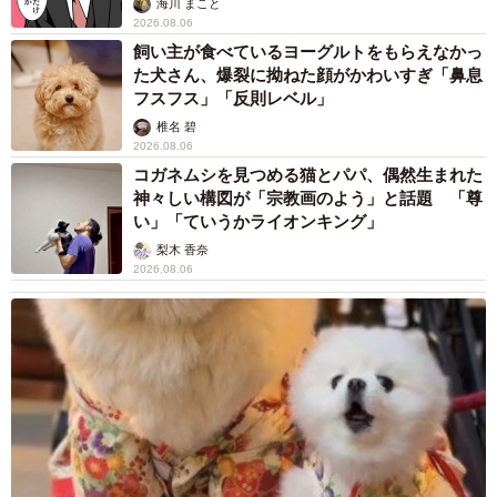
海川 まこと
2026.08.06
飼い主が食べているヨーグルトをもらえなかっ
た犬さん、爆裂に拗ねた顔がかわいすぎ「鼻息
フスフス」「反則レベル」
椎名 碧
2026.08.06
コガネムシを見つめる猫とパパ、偶然生まれた
神々しい構図が「宗教画のよう」と話題 「尊
い」「ていうかライオンキング」
梨木 香奈
2026.08.06