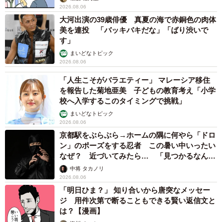
2026.08.06
大河出演の39歳俳優 真夏の海で赤銅色の肉体
美を連投 「バッキバキだな」「ばり渋いで
す」
まいどなトピック
2026.08.06
「人生こそがバラエティー」 マレーシア移住
を報告した菊地亜美 子どもの教育考え「小学
校へ入学するこのタイミングで挑戦」
まいどなトピック
2026.08.06
京都駅をぶらぶら→ホームの隅に何やら「ドロ
ン」のポーズをする忍者 この暑い中いったい
なぜ？ 近づいてみたら… 「見つかるなんて
未熟」
中将 タカノリ
2026.08.06
「明日ひま？」 知り合いから唐突なメッセー
ジ 用件次第で断ることもできる賢い返信文と
は？【漫画】