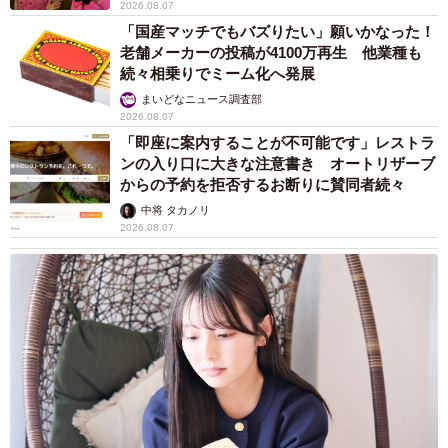
2026.08.07
4/7
「国産マッチでもバズりたい」願いかなった！
舞台挨拶中の池田朱那（撮影：石井隼人）
老舗メーカーの投稿が4100万再生 他業種も
続々相乗りでミーム化へ発展
【池田朱那プロフィル】
まいどなニュース調査部
2026.08.07
いけだ・あかな 2001年10月31日生まれ、群馬県出身。大河
「即座に案内することが不可能です」レストラ
ドラマ『青天を衝け』やNetflixシリーズ『今際の国のアリ
ンの入り口に大きな注意書き オートリザーブ
ス』など話題作に出演し、注目を集める。
からの予約を拒否するお断りに賛同者続々
中将 タカノリ
2026.08.07