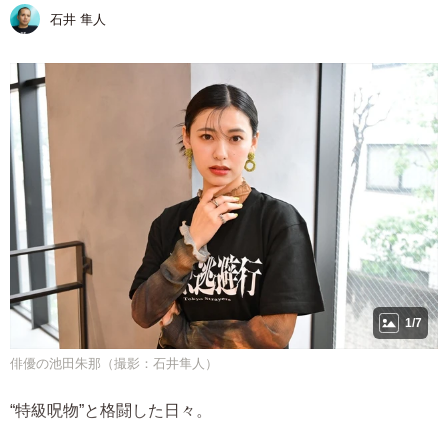
石井 隼人
1/7
俳優の池田朱那（撮影：石井隼人）
“特級呪物”と格闘した日々。