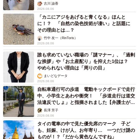
古川 諭香
2026.08.06
「カニにアジをあげると青くなる」ほんと
に！？ 「自然の染色技術が凄い」と話題に
その理由とは…？
竹中 友一（RinToris）
2026.08.06
誰も求めていない職場の「謎マナー」、「過剰
な挨拶」や「お土産配り」を抑えた1位は？
やめられない理由は「周りの目」
まいどなデータ
2026.08.06
自転車通行可の歩道 電動キックボードで走行
中、小学生とあわや衝突！ 「歩道走行は道交
法違反でしょ」と指摘されました【弁護士が解
説】
長澤 芳子
2026.08.06
タイの電車の中で見た優先席のマーク 子ど
も、妊娠、けが人、お年寄り… 一つだけ謎の
ものが！？「だから黄色なんですね」